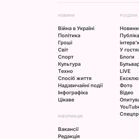
НОВИНИ
РОЗДІЛИ
Війна в Україні
Новини
Політика
Публіка
Гроші
інтерв'
Світ
У гостя
Спорт
Блоги
Культура
Бульва
Техно
LIVE
Спосіб життя
Ексклю
Надзвичайні події
Фото
Інфографіка
Відео
Цікаве
Опитув
YouTub
Спецпр
ІНФОРМАЦІЯ
Вакансії
Редакція