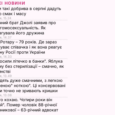
ЖІ НОВИНИ
и такі добрива в серпні дадуть
 смак і масу
я, 15.24
чний брат Джолі заявив про
гомосексуальність. Як
агувала його дружина
я, 14.37
 Ротару – 79 років. Де зараз
випустив
уває співачка і як вона реагує
йну Росії проти України
НИ
я, 14.33
осили літечко в банки". Яблука
му без стерилізації – смачно, як
инстві
я, 13.49
дять дуже смачними, з легкою
еною" ноткою". Ці консервовані
и точно не зривають кришки
я, 13.08
го кохаю. Чотири роки він
й". Помер чоловік 88-річної
никової – 63-річний адвокат
ітечко
"Виходять дуже
"Я його кохаю.