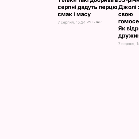
серпні дадуть перцю
Джолі 
смак і масу
свою
гомосе
7 серпня, 15.24
БУЛЬВАР
Як від
дружи
7 серпня, 1