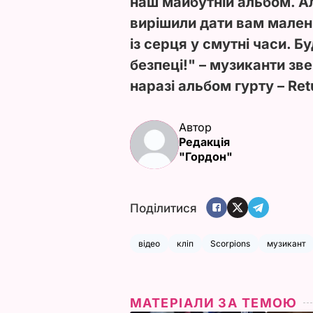
наш майбутній альбом. А
вирішили дати вам малень
із серця у смутні часи. 
безпеці!" – музиканти зв
наразі альбом гурту – Ret
Автор
Редакція
"Гордон"
Поділитися
відео
кліп
Scorpions
музикант
МАТЕРІАЛИ ЗА ТЕМОЮ