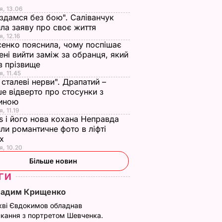
я, 13.06
ука на
смачними, з легкою
Чотири роки він
 здамся без бою". Саліванчук
"квашеною"
хворий". Помер
ла заяву про своє життя
ноткою". Ці
чоловік 88-річної
я, 12.16
енко пояснила, чому поспішає
консервовані томати
Кадочникової – 63-
ені вийти заміж за обранця, який
точно не зривають
річний адвокат Гал
в прізвище
кришки
ВАР
7 серпня, 13.06
БУЛЬВАР
я, 11.45
ї сталеві нерви". Драпатий –
7 серпня, 13.08
БУЛЬВАР
е відверто про стосунки з
иною
, 11.19
s і його нова кохана Неправда
ли романтичне фото в ліфті
ох
я, 10.20
Більше новин
ГИ
Вадим Крищенко
кві Євдокимов обладнав
кання з портретом Шевченка.