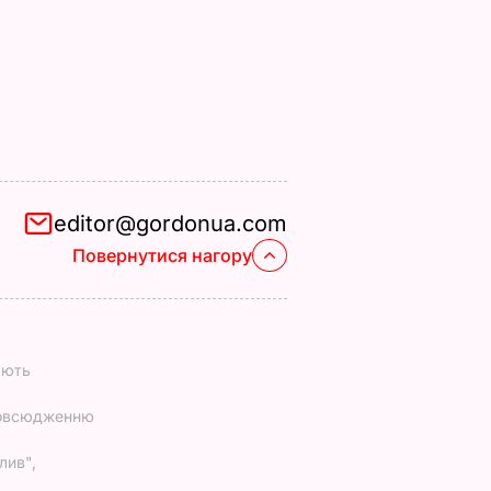
editor@gordonua.com
Повернутися нагору
ають
повсюдженню
лив",