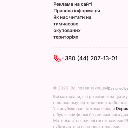
Реклама на сайті
Правова інформація
Як нас читати на
тимчасово
окупованих
територіях
+380 (44) 207-13-01
© 2026. Всі права захищені
Designed b
Всі матеріали, які розміщені на цьом
подальшому відтворенню та/або розп
Усі опубліковані фотоматеріали
Depos
в будь-якій формі без письмового доз
Матеріали, позначені піктограмами PR
публікуються на правах реклами.