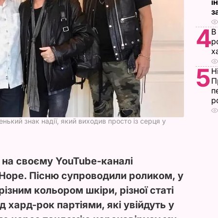
і
з
4
В
р
х
5
Н
П
п
р
нький знак надії, який виходив просто із серця у
s на своєму YouTube-каналі
 Hope. Пісню супроводили роликом, у
різним кольором шкіри, різної статі
д хард-рок партіями, які увійдуть у