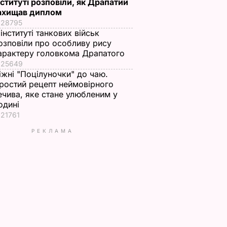
нституті розповіли, як Драпатий
ахищав диплом
28795
 інституті танкових військ
озповіли про особливу рису
арактеру головкома Драпатого
25649
іжні "Поцілуночки" до чаю.
ростий рецепт неймовірного
ечива, яке стане улюбленим у
одині
21761
РЕКЛАМА