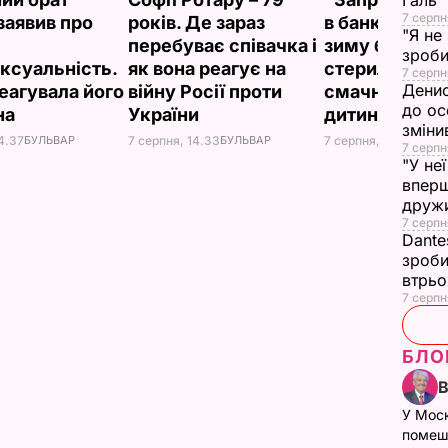
Галь
7 серпн
заявив про
років. Де зараз
в банки". Ябл
"Я не
перебуває співачка і
зиму без
зроби
ксуальність.
як вона реагує на
стерилізації –
7 серпн
Денис
реагувала його
війну Росії проти
смачно, як у
до ос
на
України
дитинстві
зміни
4.37
БУЛЬВАР
7 серпня, 14.33
БУЛЬВАР
7 серпня, 13.49
БУЛЬ
7 серпн
"У не
вперш
друж
7 серпня
Dante
зроби
втрь
7 серпн
БЛО
У Мос
помеш