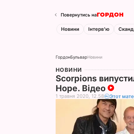
Повернутись на
Новини
Інтервʼю
Сканд
Гордон
Бульвар
Новини
НОВИНИ
Scorpions випусти
Hope. Відео
1 травня 2020, 12.58
Этот мате