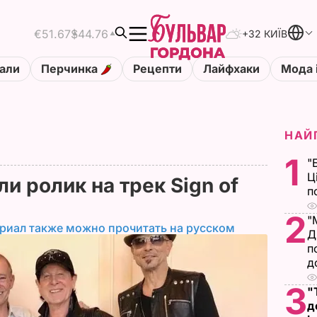
€51.67
$44.76
+32 КИЇВ
али
Перчинка
Рецепти
Лайфхаки
Мода 
НАЙ
1
"
Ц
ли ролик на трек Sign of
п
2
"
риал также можно прочитать на русском
Д
п
д
3
"
д