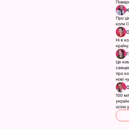
Поверн
Ю
Про ці
коли ї
О
Ні в к
країну
Г
Це ком
самце
про ко
нові ч
О
100 мл
україн
осіли