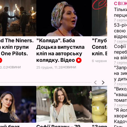
СВІ
Тільк
перцю
7 серпн
53-рі
свою 
відре
d The Niners.
"Коляда". Баба
"Глубоко".
7 серпн
Софії
 кліп групи
Доцька випустила
Constantine 
переб
One Pilots.
кліп на авторську
кліп. Відео
на ві
колядку. Відео
6 червня, 16.55
НОВИ
7 серпн
"Запр
10.02
НОВИНИ
25 грудня, 11.28
НОВИНИ
на зи
у дит
7 серпн
"Вихо
"кваш
томат
7 серпн
"Я йо
хвори
Кадоч
ний брат
Софії Ротару – 79
"Запросили л