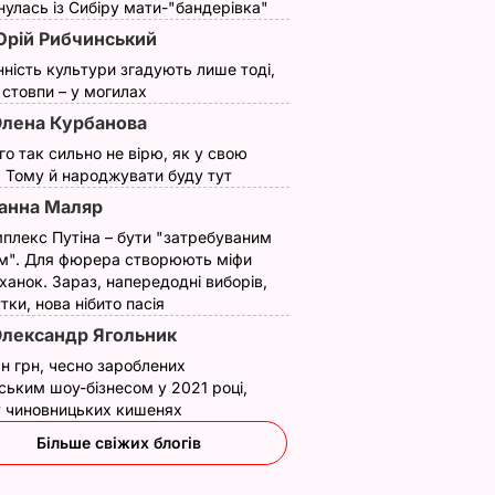
улась із Сибіру мати-"бандерівка"
рій Рибчинський
нність культури згадують лише тоді,
ї стовпи – у могилах
лена Курбанова
ого так сильно не вірю, як у свою
. Тому й народжувати буду тут
анна Маляр
плекс Путіна – бути "затребуваним
м". Для фюрера створюють міфи
ханок. Зараз, напередодні виборів,
утки, нова нібито пасія
лександр Ягольник
н грн, чесно зароблених
ським шоу-бізнесом у 2021 році,
 у чиновницьких кишенях
Більше свіжих блогів