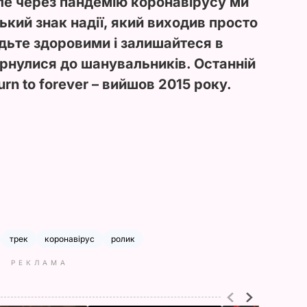
ле через пандемію коронавірусу ми
кий знак надії, який виходив просто
Будьте здоровими і залишайтеся в
ернулися до шанувальників. Останній
urn to forever – вийшов 2015 року.
трек
коронавірус
ролик
РЕКЛАМА