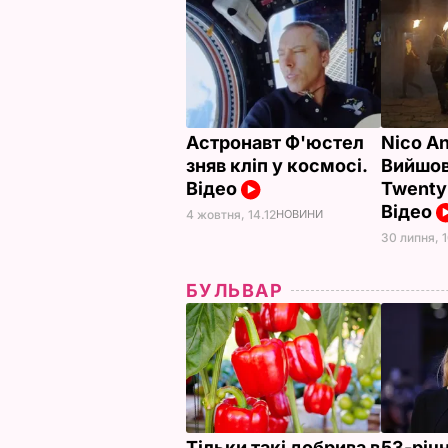
Астронавт Ф'юстел
Nico An
зняв кліп у космосі.
Вийшов
Відео
Twenty 
Відео
4 жовтня, 14.12
НОВИНИ
30 липня, 
БУЛЬВАР
Тільки такі добрива в
53-річ