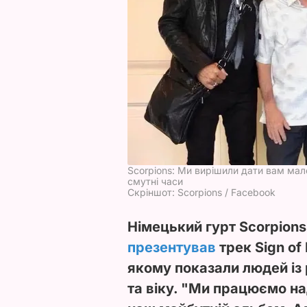
Scorpions: Ми вирішили дати вам мале
смутні часи
Скріншот: Scorpions / Facebook
Німецький гурт Scorpion
презентував
трек Sign of
якому показали людей із 
та віку. "Ми працюємо на