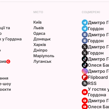
МІСТО
СОЦМЕРЕЖІ
Київ
Дмитро Г
ції та
Львів
Гордон
ю
Одеса
Дмитро Г
х у Гордона
Донецьк
Гордон
Харків
Дмитро Г
р
Дніпро
Гордон
Маріуполь
Дмитро Г
зив
Луганськ
Олеся Ба
Дмитро Г
Flipboard
ання
RSS
e-шоу
У гостях 
оєкти
Гордона
Дмитро Г
Олеся Ба