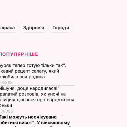
і краса
Здоровʼя
Городи
ПОПУЛЯРНІШЕ
Буряк тепер готую тільки так".
ікавий рецепт салату, який
олюбила вся родина
65388
Мішуня, доця народилася!"
рапатий розповів, як уночі на
озиціях дізнався про народження
оньки
36096
Такі можуть неочікувано
обитися висот". У військовому