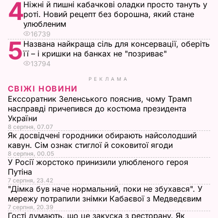
4
Ніжні й пишні кабачкові оладки просто тануть у
роті. Новий рецепт без борошна, який стане
улюбленим
16739
5
Названа найкраща сіль для консервації, оберіть
її – і кришки на банках не "позриває"
13794
РЕКЛАМА
СВІЖІ НОВИНИ
Екссоратник Зеленського пояснив, чому Трамп
насправді причепився до костюма президента
України
8 серпня, 07.07
Як досвідчені городники обирають найсолодший
кавун. Сім ознак стиглої й соковитої ягоди
8 серпня, 00.05
У Росії жорстоко принизили улюбленого героя
Путіна
7 серпня, 23.42
"Дімка був наче нормальний, поки не збухався". У
мережу потрапили знімки Кабаєвої з Медведєвим
7 серпня, 20.39
Гості думають, що це закуска з ресторану. Як