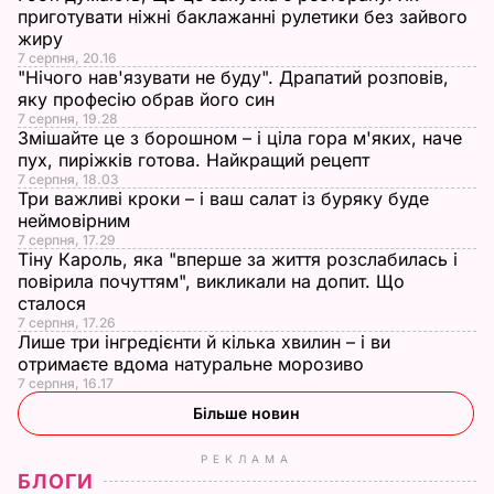
приготувати ніжні баклажанні рулетики без зайвого
жиру
7 серпня, 20.16
"Нічого нав'язувати не буду". Драпатий розповів,
яку професію обрав його син
7 серпня, 19.28
Змішайте це з борошном – і ціла гора м'яких, наче
пух, пиріжків готова. Найкращий рецепт
7 серпня, 18.03
Три важливі кроки – і ваш салат із буряку буде
неймовірним
7 серпня, 17.29
Тіну Кароль, яка "вперше за життя розслабилась і
повірила почуттям", викликали на допит. Що
сталося
7 серпня, 17.26
Лише три інгредієнти й кілька хвилин – і ви
отримаєте вдома натуральне морозиво
7 серпня, 16.17
Більше новин
РЕКЛАМА
БЛОГИ