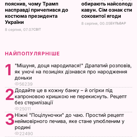
пояснив, чому Трамп
обирають найсолодш
насправді причепився до
кавун. Сім ознак стигл
костюма президента
соковитої ягоди
України
8 серпня, 00.05
БУЛЬВАР
8 серпня, 07.07
СВІТ
НАЙПОПУЛЯРНІШЕ
1
"Мішуня, доця народилася!" Драпатий розповів,
як уночі на позиціях дізнався про народження
доньки
56239
2
Додайте це в кожну банку – й огірки під
капроновою кришкою не перекиснуть. Рецепт
без стерилізації
25011
3
Ніжні "Поцілуночки" до чаю. Простий рецепт
неймовірного печива, яке стане улюбленим у
родині
22490