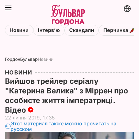
Новини
Інтервʼю
Скандали
Перчинка
Гордон
Бульвар
Новини
НОВИНИ
Вийшов трейлер серіалу
"Катерина Велика" з Міррен про
особисте життя імператриці.
Відео
22 липня 2019, 17.35
Этот материал также можно прочитать на
русском