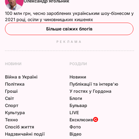
Олександр Ягольник
100 млн грн, чесно зароблених українським шоу-бізнесом у
2021 році, осіли у чиновницьких кишенях
Більше свіжих блогів
РЕКЛАМА
НОВИНИ
РОЗДІЛИ
Війна в Україні
Новини
Політика
Публікації та інтерв'ю
Гроші
У гостях у Гордона
Світ
Блоги
Спорт
Бульвар
Культура
LIVE
Техно
Ексклюзив
Спосіб життя
Фото
Надзвичайні події
Відео