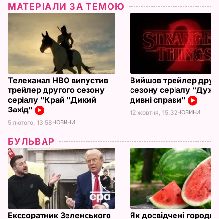
МАТЕРІАЛИ ЗА ТЕМОЮ
Телеканал HBO випустив
Вийшов трейлер друг
трейлер другого сезону
сезону серіалу "Дуж
серіалу "Край "Дикий
дивні справи"
Захід"
12 жовтня, 15.32
НОВИНИ
5 лютого, 13.58
НОВИНИ
БУЛЬВАР
Екссоратник Зеленського
Як досвідчені городн