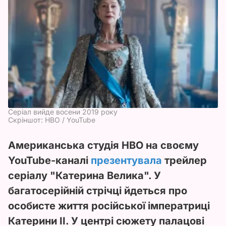
Серіал вийде восени 2019 року
Скріншот: HBO / YouTube
Американська студія HBO на своєму
YouTube-каналі
презентувала
трейлер
серіалу "Катерина Велика". У
багатосерійній стрічці йдеться про
особисте життя російської імператриці
Катерини II. У центрі сюжету палацові