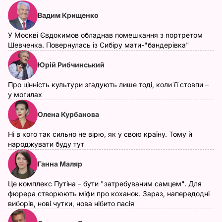
Вадим Крищенко
У Москві Євдокимов обладнав помешкання з портретом
Шевченка. Повернулась із Сибіру мати-"бандерівка"
Юрій Рибчинський
Про цінність культури згадують лише тоді, коли її стовпи –
у могилах
Олена Курбанова
Ні в кого так сильно не вірю, як у свою країну. Тому й
народжувати буду тут
Ганна Маляр
Це комплекс Путіна – бути "затребуваним самцем". Для
фюрера створюють міфи про коханок. Зараз, напередодні
виборів, нові чутки, нова нібито пасія