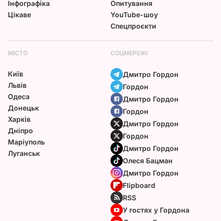
Інфографіка
Опитування
Цікаве
YouTube-шоу
Спецпроєкти
МІСТО
СОЦМЕРЕЖІ
Київ
Дмитро Гордон
Львів
Гордон
Одеса
Дмитро Гордон
Донецьк
Гордон
Харків
Дмитро Гордон
Дніпро
Гордон
Маріуполь
Дмитро Гордон
Луганськ
Олеся Бацман
Дмитро Гордон
Flipboard
RSS
У гостях у Гордона