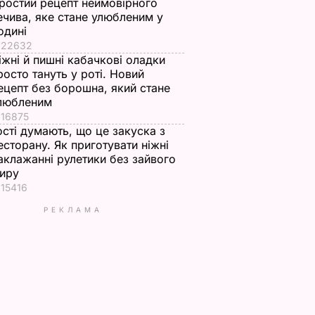
ростий рецепт неймовірного
ечива, яке стане улюбленим у
одині
22632
іжні й пишні кабачкові оладки
росто тануть у роті. Новий
ецепт без борошна, який стане
любленим
16875
ості думають, що це закуска з
есторану. Як приготувати ніжні
аклажанні рулетики без зайвого
иру
15416
РЕКЛАМА