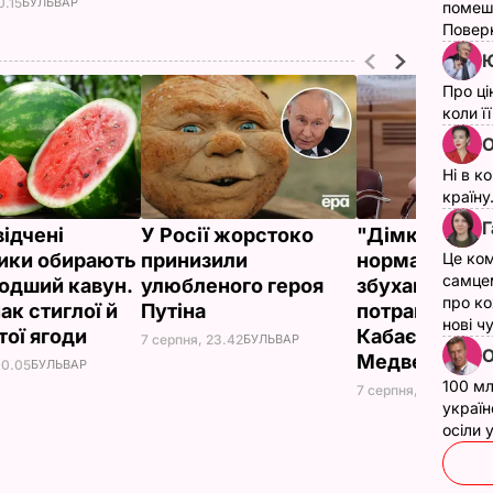
0.15
БУЛЬВАР
помеш
Поверн
Ю
Про ці
коли ї
О
Ні в к
країну
Г
відчені
У Росії жорстоко
"Дімка був н
ики обирають
принизили
нормальний, 
Це ком
самце
одший кавун.
улюбленого героя
збухався". У
про ко
ак стиглої й
Путіна
потрапили зн
нові ч
тої ягоди
Кабаєвої з
7 серпня, 23.42
БУЛЬВАР
О
Медведєвим
00.05
БУЛЬВАР
100 мл
7 серпня, 20.39
БУЛЬ
україн
осіли