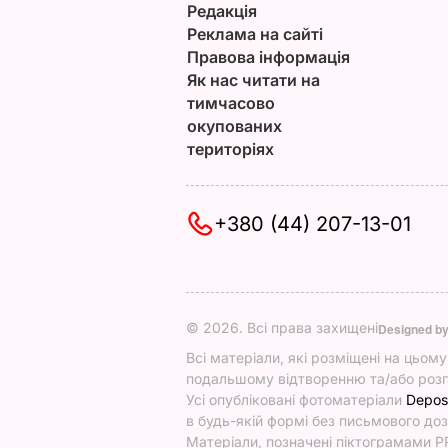
Редакція
Реклама на сайті
Правова інформація
Як нас читати на
тимчасово
окупованих
територіях
+380 (44) 207-13-01
© 2026. Всі права захищені
Designed b
Всі матеріали, які розміщені на цьом
подальшому відтворенню та/або розп
Усі опубліковані фотоматеріали
Depos
в будь-якій формі без письмового доз
Матеріали, позначені піктограмами PR