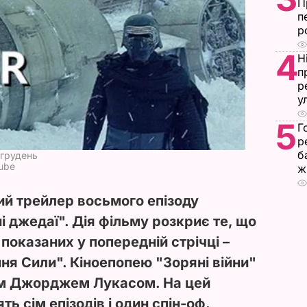
П
п
р
4
Н
п
р
у
5
Г
р
б
 грудень
Tube
ж
й трейлер восьмого епізоду
і джедаї". Дія фільму розкриє те, що
 показаних у попередній стрічці –
ня Сили". Кіноепопею "Зоряні війни"
м Джорджем Лукасом. На цей
ть сім епізодів і один спін-оф.