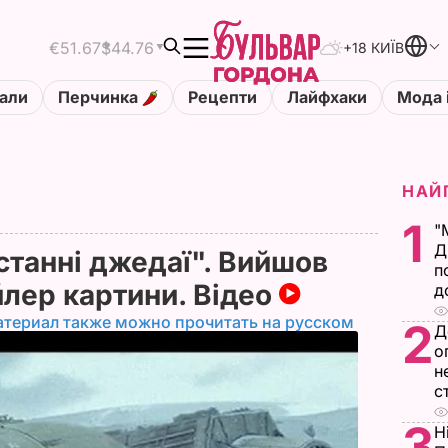
€51.67
$44.76
+18 КИЇВ
али
Перчинка
Рецепти
Лайфхаки
Мода 
НАЙ
1
"
Д
Останні джедаї". Вийшов
п
лер картини. Відео
д
атериал также можно прочитать на русском
2
Д
о
н
с
3
Н