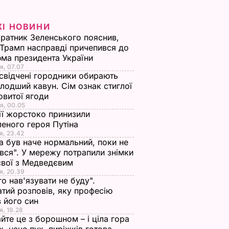
ЖІ НОВИНИ
ратник Зеленського пояснив,
Трамп насправді причепився до
ма президента України
я, 07.07
свідчені городники обирають
лодший кавун. Сім ознак стиглої
овитої ягоди
я, 00.05
ії жорстоко принизили
еного героя Путіна
я, 23.42
а був наче нормальний, поки не
вся". У мережу потрапили знімки
євої з Медведєвим
я, 20.39
го нав'язувати не буду".
тий розповів, яку професію
 його син
я, 19.28
йте це з борошном – і ціла гора