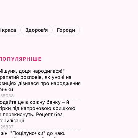
і краса
Здоровʼя
Городи
ПОПУЛЯРНІШЕ
Мішуня, доця народилася!"
рапатий розповів, як уночі на
озиціях дізнався про народження
оньки
58038
одайте це в кожну банку – й
гірки під капроновою кришкою
е перекиснуть. Рецепт без
терилізації
25837
іжні "Поцілуночки" до чаю.