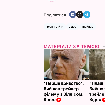
Поділитися
Зоряні війни
відео
трейлер
МАТЕРІАЛИ ЗА ТЕМОЮ
"Перше вбивство".
"Плащ 
Вийшов трейлер
Вийшов
фільму з Віллісом.
трейле
Відео
Відео