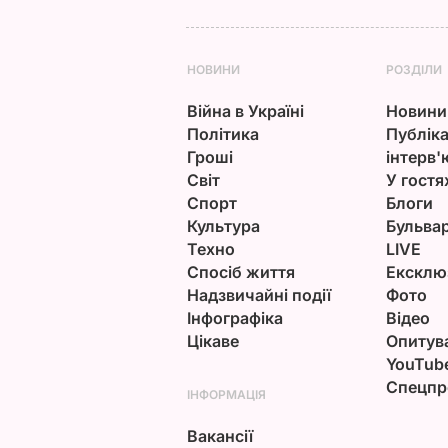
НОВИНИ
РОЗДІЛИ
Війна в Україні
Новини
Політика
Публіка
Гроші
інтерв'
Світ
У гостя
Спорт
Блоги
Культура
Бульва
Техно
LIVE
Спосіб життя
Ексклю
Надзвичайні події
Фото
Інфографіка
Відео
Цікаве
Опитув
YouTub
Спецпр
ІНФОРМАЦІЯ
Вакансії