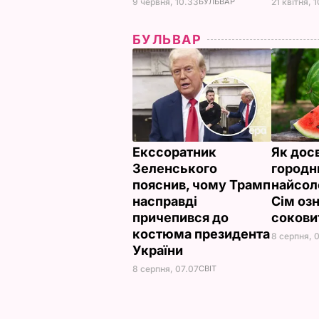
9 червня, 10.33
БУЛЬВАР
21 квітня, 1
БУЛЬВАР
Екссоратник
Як дос
Зеленського
городн
пояснив, чому Трамп
найсол
насправді
Сім озн
причепився до
сокови
костюма президента
8 серпня, 
України
8 серпня, 07.07
СВІТ