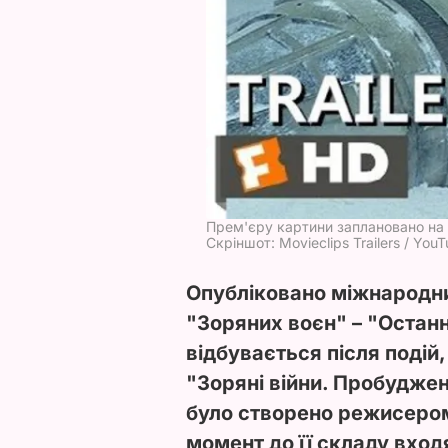
Прем'єру картини заплановано на
Скріншот: Movieclips Trailers / You
Опубліковано міжнародни
"Зоряних воєн" – "Останн
відбувається після подій,
"Зоряні війни. Пробуджен
було створено режисеро
момент до її складу входя