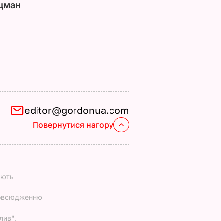
цман
editor@gordonua.com
Повернутися нагору
ають
повсюдженню
лив",