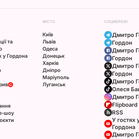
МІСТО
СОЦМЕРЕЖІ
Київ
Дмитро Г
ції та
Львів
Гордон
ю
Одеса
Дмитро Г
х у Гордона
Донецьк
Гордон
Харків
Дмитро Г
р
Дніпро
Гордон
Маріуполь
Дмитро Г
зив
Луганськ
Олеся Ба
Дмитро Г
Flipboard
ання
RSS
e-шоу
У гостях 
оєкти
Гордона
Дмитро Г