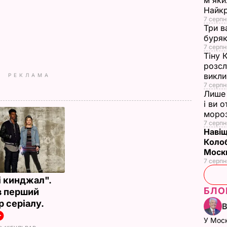
м'яки
Найк
7 серпн
Три в
буряк
7 серпн
Тіну 
розсл
викли
РЕКЛАМА
7 серпн
Лише 
і ви 
моро
7 серпн
Навіщ
Колоб
Москв
7 серпн
і кинджал".
БЛО
 перший
р серіалу.
У Мос