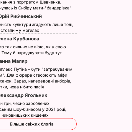
кання з портретом Шевченка.
улась із Сибіру мати-"бандерівка"
рій Рибчинський
нність культури згадують лише тоді,
ї стовпи – у могилах
лена Курбанова
ого так сильно не вірю, як у свою
. Тому й народжувати буду тут
анна Маляр
аче
Гості думають, що це
"Нічого нав'язувати
поки не
закуска з ресторану.
не буду". Драпатий
плекс Путіна – бути "затребуваним
м". Для фюрера створюють міфи
 мережу
Як приготувати ніжні
розповів, яку
ханок. Зараз, напередодні виборів,
імки
баклажанні рулетики
професію обрав йог
утки, нова нібито пасія
без зайвого жиру
син
лександр Ягольник
7 серпня, 20.16
БУЛЬВАР
7 серпня, 19.28
БУЛЬВАР
н грн, чесно зароблених
ВАР
ським шоу-бізнесом у 2021 році,
 у чиновницьких кишенях
Більше свіжих блогів