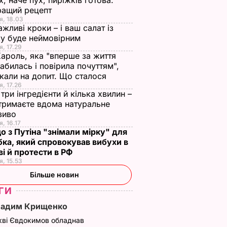
х, наче пух, пиріжків готова.
ращий рецепт
я, 18.03
ажливі кроки – і ваш салат із
у буде неймовірним
я, 17.29
Кароль, яка "вперше за життя
абилась і повірила почуттям",
кали на допит. Що сталося
я, 17.26
три інгредієнти й кілька хвилин –
отримаєте вдома натуральне
зиво
я, 16.17
о з Путіна "знімали мірку" для
ка, який спровокував вибухи в
і й протести в РФ
я, 15.53
Більше новин
ГИ
Вадим Крищенко
кві Євдокимов обладнав