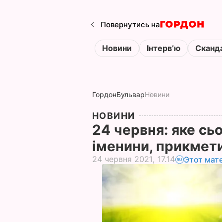
Повернутись на
Новини
Інтервʼю
Сканд
Гордон
Бульвар
Новини
НОВИНИ
24 червня: яке сьо
іменини, прикмети
24 червня 2021, 17.14
Этот мат