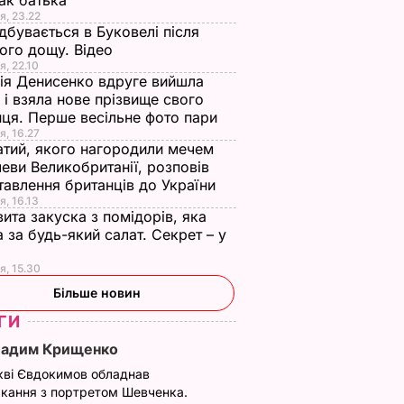
ак батька
я, 23.22
дбувається в Буковелі після
ого дощу. Відео
я, 22.10
ія Денисенко вдруге вийшла
 і взяла нове прізвище свого
ця. Перше весільне фото пари
я, 16.27
тий, якого нагородили мечем
еви Великобританії, розповів
тавлення британців до України
я, 16.13
ита закуска з помідорів, яка
 за будь-який салат. Секрет – у
я, 15.30
Більше новин
ГИ
Вадим Крищенко
кві Євдокимов обладнав
кання з портретом Шевченка.