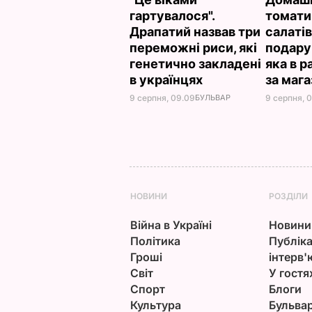
гартувалося".
томати 
Драпатий назвав три
салатів
переможні риси, які
подару
генетично закладені
яка в 
в українцях
за маг
9 серпня, 09.09
БУЛЬВАР
9 серпня, 
НОВИНИ
РОЗДІЛИ
Війна в Україні
Новини
Політика
Публіка
Гроші
інтерв'
Світ
У гостя
Спорт
Блоги
Культура
Бульва