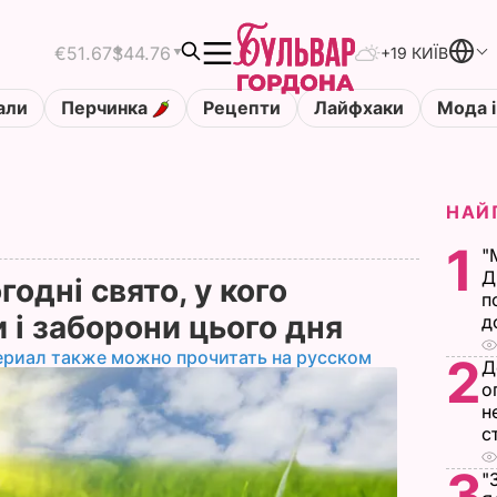
€51.67
$44.76
+19 КИЇВ
али
Перчинка
Рецепти
Лайфхаки
Мода і
НАЙ
1
"
Д
годні свято, у кого
п
 і заборони цього дня
д
ериал также можно прочитать на русском
2
Д
о
н
с
3
"