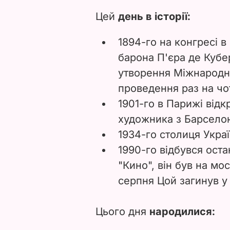
Цей
день в історії:
1894-го на конгресі в
барона П'єра де Кубе
утворення Міжнародно
проведення раз на чо
1901-го в Парижі відк
художника з Барселон
1934-го столиця Укра
1990-го відбувся оста
"Кино", він був на мо
серпня Цой загинув у
Цього дня
народилися: