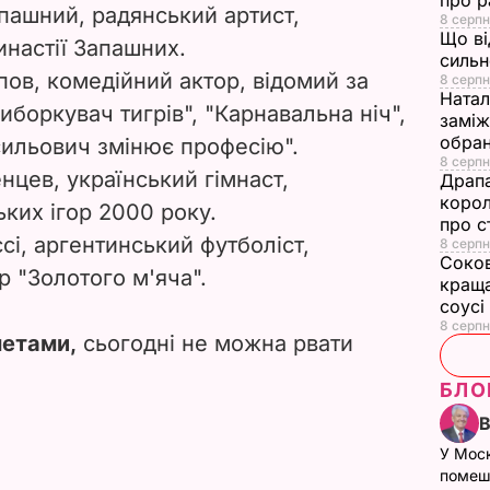
про р
пашний, радянський артист,
8 серпн
Що ві
инастії Запашних.
сильн
ппов, комедійний актор, відомий за
8 серпн
Натал
боркувач тигрів", "Карнавальна ніч",
заміж
обран
Васильович змінює професію".
8 серпн
нцев, український гімнаст,
Драпа
корол
ьких ігор 2000 року.
про с
сі, аргентинський футболіст,
8 серпн
Соков
 "Золотого м'яча".
краща
соусі
8 серпн
етами,
сьогодні не можна рвати
БЛО
У Мос
помеш