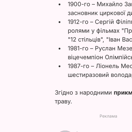
1900-го – Михайло За
засновник циркової д
1912-го – Сергій Філі
ролями у фільмах "При
"12 стільців", "Іван 
1981-го – Руслан Мезе
віцечемпіон Олімпійс
1987-го – Ліонель Мес
шестиразовий володар
Згідно з народними
прикм
траву.