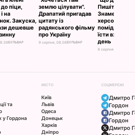
до піци,
землю цілувати".
Пишіть рецеп
 і на
Драпатий пригадав
Знамениті
нок. Закуска,
цитату із
херсонські
рази дешевше
радянського фільму
помідори, як
азинну
про Україну
їсти вже на д
день
08.39
БУЛЬВАР
9 серпня, 08.08
БУЛЬВАР
8 серпня, 23.55
БУЛЬ
МІСТО
СОЦМЕРЕЖІ
Київ
Дмитро Г
ції та
Львів
Гордон
ю
Одеса
Дмитро Г
х у Гордона
Донецьк
Гордон
Харків
Дмитро Г
р
Дніпро