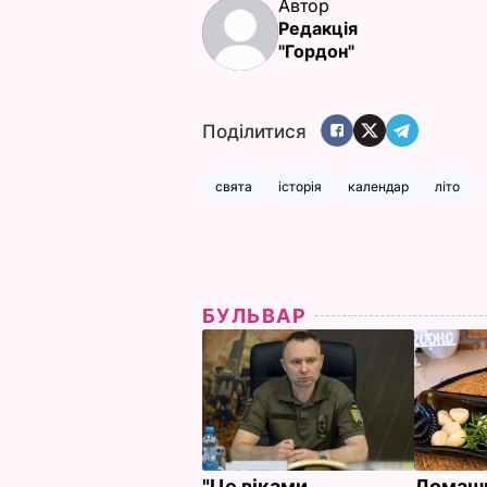
Автор
Редакція
"Гордон"
Поділитися
свята
історія
календар
літо
БУЛЬВАР
"Це віками
Домашн