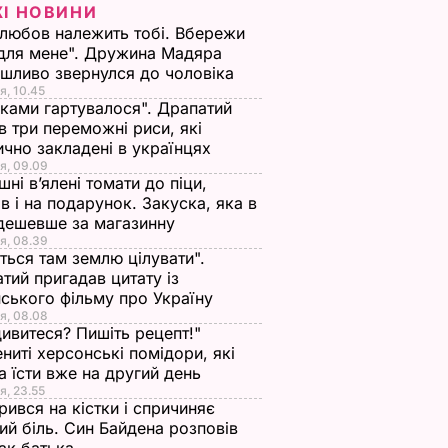
ЖІ НОВИНИ
любов належить тобі. Вбережи
для мене". Дружина Мадяра
шливо звернулся до чоловіка
я, 10.45
іками гартувалося". Драпатий
в три переможні риси, які
ично закладені в українцях
я, 09.09
ні в’ялені томати до піци,
ів і на подарунок. Закуска, яка в
дешевше за магазинну
я, 08.39
ться там землю цілувати".
тий пригадав цитату із
ського фільму про Україну
я, 08.08
ивитеся? Пишіть рецепт!"
ниті херсонські помідори, які
 їсти вже на другий день
я, 23.55
ився на кістки і спричиняє
ий біль. Син Байдена розповів