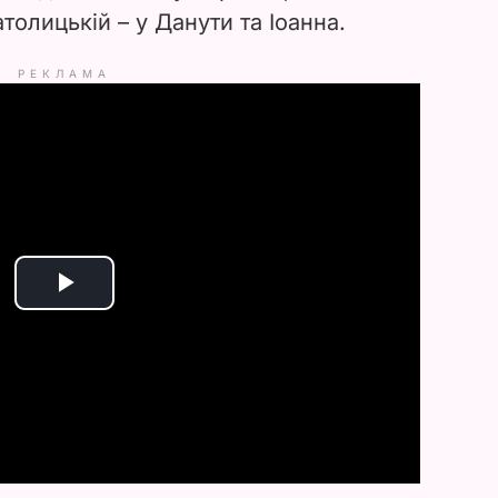
толицькій – у Данути та Іоанна.
РЕКЛАМА
P
l
a
y