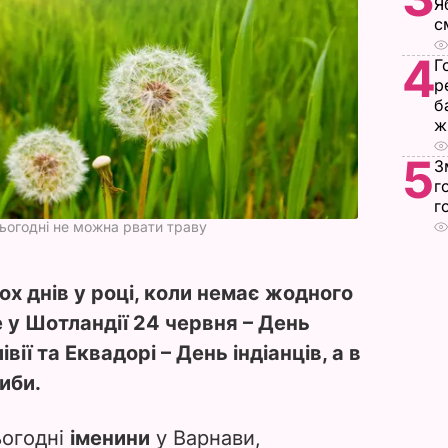
Я
с
4
Г
р
б
ж
5
З
г
г
ьогодні не можна рвати траву
ох днів у році, коли немає жодного
 у Шотландії 24 червня – День
вії та Еквадорі – День індіанців, а в
иби.
ьогодні
іменини
у Варнави,