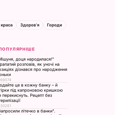
 краса
Здоровʼя
Городи
ПОПУЛЯРНІШЕ
Мішуня, доця народилася!"
рапатий розповів, як уночі на
озиціях дізнався про народження
оньки
69074
одайте це в кожну банку – й
гірки під капроновою кришкою
е перекиснуть. Рецепт без
терилізації
30261
Запросили літечко в банки".