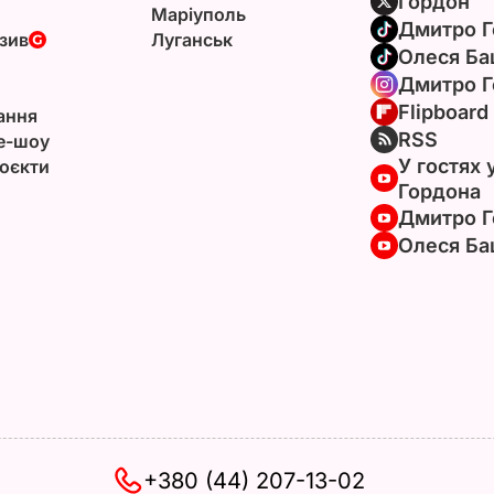
Гордон
Маріуполь
Дмитро Г
зив
Луганськ
Олеся Ба
Дмитро Г
Flipboard
ання
RSS
e-шоу
У гостях 
оєкти
Гордона
Дмитро Г
Олеся Ба
+380 (44) 207-13-02