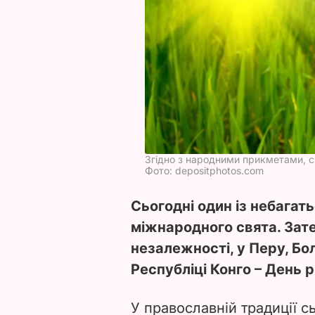
Згідно з народними прикметами, с
Фото: depositphotos.com
Сьогодні один із небагать
міжнародного свята. Зате
незалежності, у Перу, Болі
Республіці Конго – День р
У православній традиції с