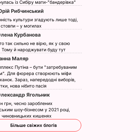
улась із Сибіру мати-"бандерівка"
рій Рибчинський
нність культури згадують лише тоді,
ї стовпи – у могилах
лена Курбанова
ого так сильно не вірю, як у свою
. Тому й народжувати буду тут
анна Маляр
плекс Путіна – бути "затребуваним
м". Для фюрера створюють міфи
ханок. Зараз, напередодні виборів,
утки, нова нібито пасія
лександр Ягольник
н грн, чесно зароблених
ським шоу-бізнесом у 2021 році,
 у чиновницьких кишенях
Більше свіжих блогів
я?
Поширився на кістки
Що відбувається в