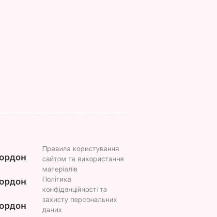
т!"
і спричиняє сильний
Буковелі після
біль. Син Байдена
сильного дощу.
розповів про рак
Відео
і можна
батька
8 серпня, 22.10
БУЛЬВАР
ругий
8 серпня, 23.22
СВІТ
ВАР
Правила користування
ордон
сайтом та використання
матеріалів
Політика
ордон
конфіденційності та
захисту персональних
ордон
даних