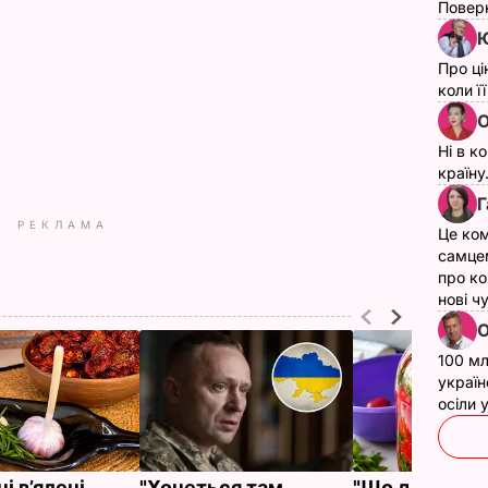
Поверн
Ю
Про ці
коли ї
О
Ні в к
країну
Г
РЕКЛАМА
Це ком
самце
про ко
нові ч
О
100 мл
україн
осіли
і в’ялені
"Хочеться там
"Що дивитес