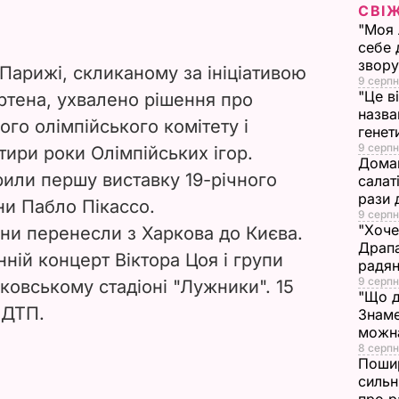
V
СВІ
"Моя 
i
себе 
звору
 Парижі, скликаному за ініціативою
d
9 серпн
"Це в
ртена, ухвалено рішення про
назва
e
го олімпійського комітету і
генет
9 серпн
тири роки Олімпійських ігор.
o
Домаш
рили першу виставку 19-річного
салат
рази 
и Пабло Пікассо.
9 серпн
"Хоче
їни перенесли з Харкова до Києва.
Драпа
нній концерт Віктора Цоя і групи
радян
9 серпн
сковському стадіоні "Лужники". 15
"Що д
 ДТП.
Знаме
можна
8 серпн
Пошир
сильн