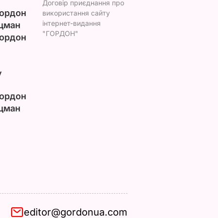
Договір приєднання про
ордон
використання сайту
інтернет-видання
цман
"ГОРДОН"
ордон
у
ордон
цман
editor@gordonua.com