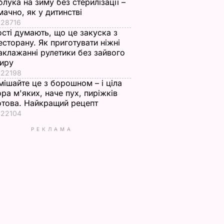
блука на зиму без стерилізації –
мачно, як у дитинстві
28716
ості думають, що це закуска з
есторану. Як приготувати ніжні
аклажанні рулетики без зайвого
иру
22198
мішайте це з борошном – і ціла
ора м'яких, наче пух, пиріжків
отова. Найкращий рецепт
22104
РЕКЛАМА