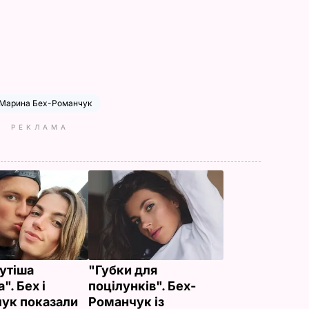
Марина Бех-Романчук
РЕКЛАМА
утіша
"Губки для
". Бех і
поцілунків". Бех-
ук показали
Романчук із