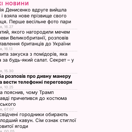
ЖІ НОВИНИ
ія Денисенко вдруге вийшла
 і взяла нове прізвище свого
ця. Перше весільне фото пари
я, 16.27
тий, якого нагородили мечем
еви Великобританії, розповів
тавлення британців до України
я, 16.13
ита закуска з помідорів, яка
 за будь-який салат. Секрет – у
я, 15.30
а розповів про дивну манеру
а вести телефонні переговори
я, 10.25
а пояснив, чому Трамп
авді причепився до костюма
нського
я, 07.07
свідчені городники обирають
лодший кавун. Сім ознак стиглої
овитої ягоди
я, 00.05