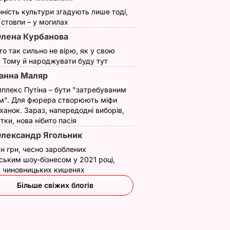
нність культури згадують лише тоді,
ї стовпи – у могилах
лена Курбанова
ого так сильно не вірю, як у свою
. Тому й народжувати буду тут
анна Маляр
плекс Путіна – бути "затребуваним
м". Для фюрера створюють міфи
ханок. Зараз, напередодні виборів,
утки, нова нібито пасія
лександр Ягольник
н грн, чесно зароблених
ським шоу-бізнесом у 2021 році,
 у чиновницьких кишенях
Більше свіжих блогів