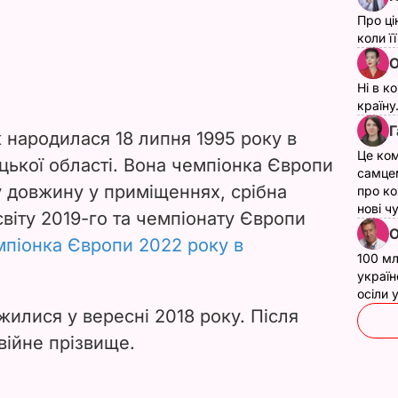
Про ці
коли ї
О
Ні в к
країну
Г
народилася 18 липня 1995 року в
Це ком
цької області. Вона чемпіонка Європи
самце
 у довжину у приміщеннях, срібна
про ко
нові ч
віту 2019-го та чемпіонату Європи
О
мпіонка Європи 2022 року в
100 мл
україн
осіли
илися у вересні 2018 року. Після
війне прізвище.