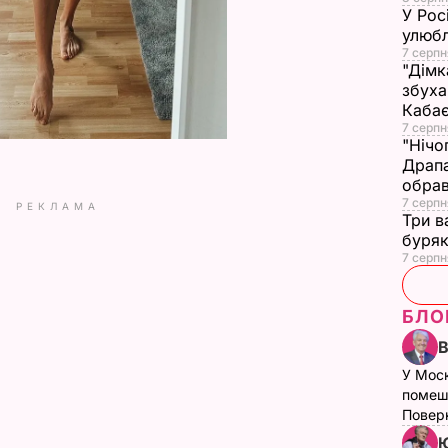
У Рос
улюбл
7 серпн
"Дімк
збуха
Каба
7 серпн
"Нічо
Драпа
обрав
7 серпн
РЕКЛАМА
Три в
буряк
7 серпн
БЛО
У Мос
помеш
Поверн
Ю