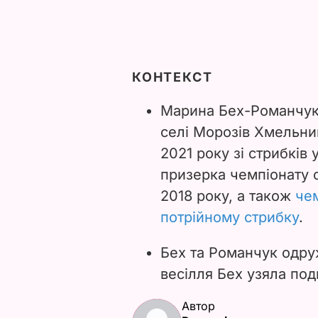
КОНТЕКСТ
Марина Бех-Романчук 
селі Морозів Хмельни
2021 року зі стрибків
призерка чемпіонату с
2018 року, а також
че
потрійному стрибку
.
Бех та Романчук одруж
весілля Бех узяла под
Автор