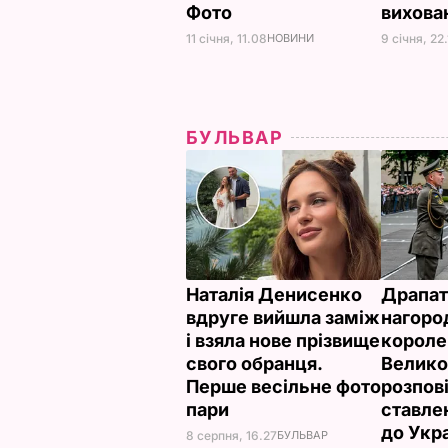
Фото
вихова
11 січня, 11.08
НОВИНИ
9 січня, 22
БУЛЬВАР
Наталія Денисенко
Драпат
вдруге вийшла заміж
нагоро
і взяла нове прізвище
короле
свого обранця.
Велико
Перше весільне фото
розпов
пари
ставле
до Укр
8 серпня, 16.27
БУЛЬВАР