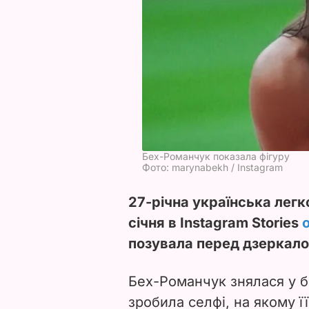
Бех-Романчук показала фігуру
Фото: marynabekh / Instagram
27-річна українська лег
січня в Instagram Stories
позувала перед дзеркал
Бех-Романчук знялася у бі
зробила селфі, на якому її