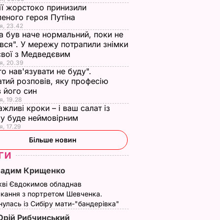
ії жорстоко принизили
еного героя Путіна
я, 23.42
а був наче нормальний, поки не
вся". У мережу потрапили знімки
євої з Медведєвим
я, 20.39
го нав'язувати не буду".
тий розповів, яку професію
 його син
я, 19.28
ажливі кроки – і ваш салат із
у буде неймовірним
я, 17.29
Більше новин
ГИ
Вадим Крищенко
кві Євдокимов обладнав
кання з портретом Шевченка.
улась із Сибіру мати-"бандерівка"
рій Рибчинський