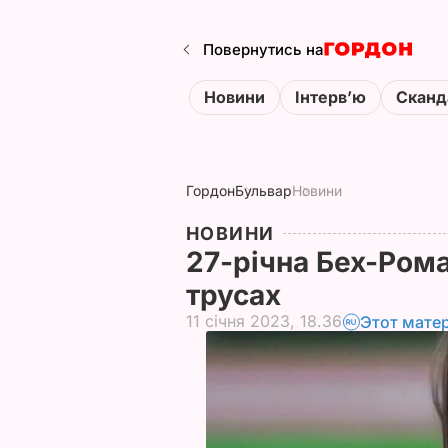
Повернутись на
Новини
Інтервʼю
Сканд
Гордон
Бульвар
Новини
НОВИНИ
27-річна Бех-Рома
трусах
11 січня 2023, 18.36
Этот мате