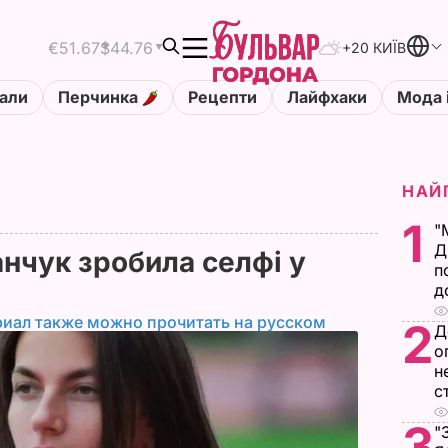
€51.67
$44.76
+20 КИЇВ
али
Перчинка
Рецепти
Лайфхаки
Мода 
НАЙ
1
"
Д
нчук зробила селфі у
п
д
риал также можно прочитать на русском
2
Д
о
н
с
3
"