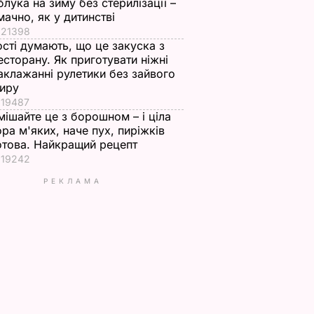
блука на зиму без стерилізації –
мачно, як у дитинстві
21398
ості думають, що це закуска з
есторану. Як приготувати ніжні
аклажанні рулетики без зайвого
иру
19487
мішайте це з борошном – і ціла
ора м'яких, наче пух, пиріжків
отова. Найкращий рецепт
19242
РЕКЛАМА