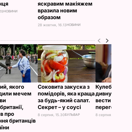
нця
яскравим макіяжем
вразила новим
.19
НОВИНИ
образом
28 жовтня, 16.13
НОВИНИ
ий, якого
Соковита закуска з
Кулеба розпо
дили мечем
помідорів, яка краща
дивну манеру
ви
за будь-який салат.
вести телефо
британії,
Секрет – у соусі
переговори
ів про
8 серпня, 15.30
БУЛЬВАР
8 серпня, 10.25
СВІТ
ння британців
аїни