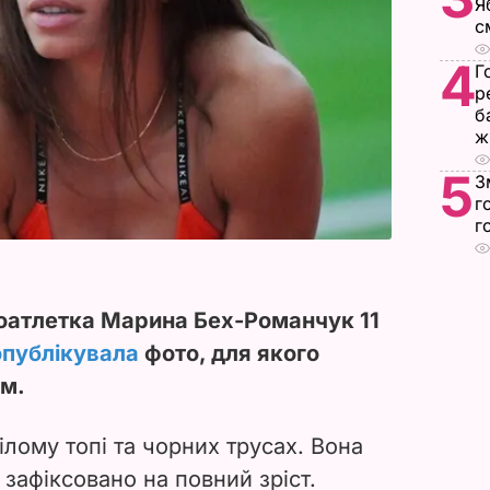
Я
с
4
Г
р
б
ж
5
З
г
г
коатлетка Марина Бех-Романчук 11
опублікувала
фото, для якого
ом.
лому топі та чорних трусах. Вона
 зафіксовано на повний зріст.