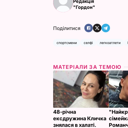
Редакція
"Гордон"
Поділитися
спортсмени
селфі
легкоатлети
МАТЕРІАЛИ ЗА ТЕМОЮ
48-річна
"Найкр
ексдружина Кличка
сімейка
знялася в халаті.
Романч