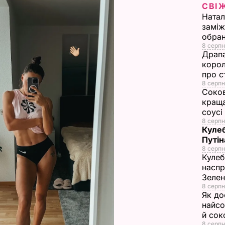
СВІ
i
Натал
заміж
d
обран
8 серпн
e
Драпа
корол
про с
o
8 серпн
Соков
краща
соусі
8 серпн
Кулеб
Путін
8 серпн
Кулеб
наспр
Зеле
8 серпн
Як до
найсо
й сок
8 серпн