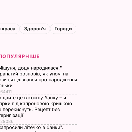
і краса
Здоровʼя
Городи
ПОПУЛЯРНІШЕ
Мішуня, доця народилася!"
рапатий розповів, як уночі на
озиціях дізнався про народження
оньки
64411
одайте це в кожну банку – й
гірки під капроновою кришкою
е перекиснуть. Рецепт без
терилізації
29086
Запросили літечко в банки".