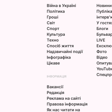
Війна в Україні
Новини
Політика
Публіка
Гроші
інтерв'
Світ
У гостя
Спорт
Блоги
Культура
Бульва
Техно
LIVE
Спосіб життя
Ексклю
Надзвичайні події
Фото
Інфографіка
Відео
Цікаве
Опитув
YouTub
Спецпр
ІНФОРМАЦІЯ
Вакансії
Редакція
Реклама на сайті
Правова інформація
Як нас читати на