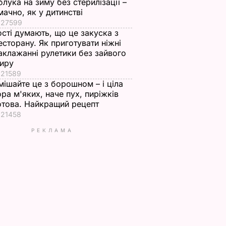
блука на зиму без стерилізації –
мачно, як у дитинстві
27599
ості думають, що це закуска з
есторану. Як приготувати ніжні
аклажанні рулетики без зайвого
иру
21589
мішайте це з борошном – і ціла
ора м'яких, наче пух, пиріжків
отова. Найкращий рецепт
21458
РЕКЛАМА