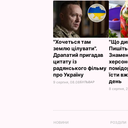
"Хочеться там
"Що ди
землю цілувати".
Пишіть
Драпатий пригадав
Знамен
цитату із
херсон
радянського фільму
помідо
про Україну
їсти вж
день
9 серпня, 08.08
БУЛЬВАР
8 серпня, 2
НОВИНИ
РОЗДІЛИ