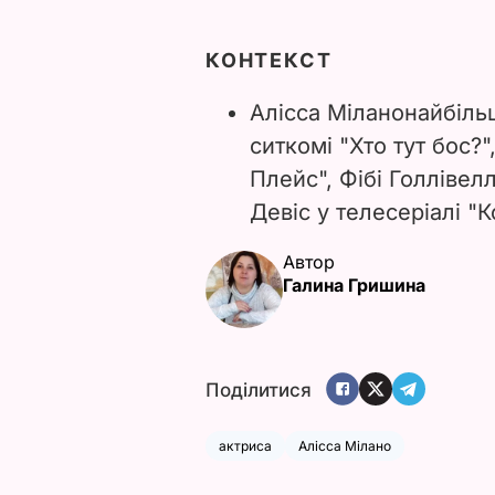
КОНТЕКСТ
Алісса Мілано
найбіль
ситкомі "
Хто тут бос?"
Плейс",
Фібі Голлівелл
Девіс у телесеріалі "
К
Автор
Галина Гришина
Поділитися
актриса
Алісса Мілано