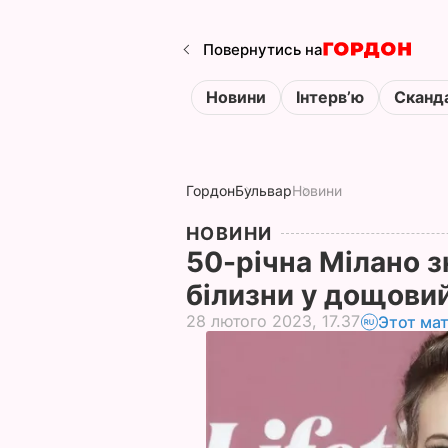
Повернутись на
Новини
Інтервʼю
Сканд
Гордон
Бульвар
Новини
НОВИНИ
50-річна Мілано з
білизни у дощови
28 лютого 2023, 17.37
Этот ма