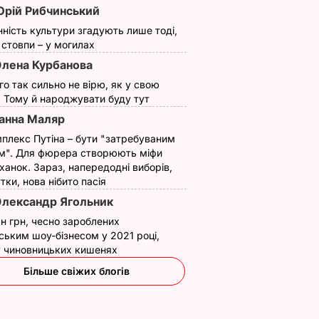
рій Рибчинський
нність культури згадують лише тоді,
ї стовпи – у могилах
лена Курбанова
ого так сильно не вірю, як у свою
. Тому й народжувати буду тут
анна Маляр
плекс Путіна – бути "затребуваним
м". Для фюрера створюють міфи
ханок. Зараз, напередодні виборів,
утки, нова нібито пасія
лександр Ягольник
н грн, чесно зароблених
ським шоу-бізнесом у 2021 році,
 у чиновницьких кишенях
Більше свіжих блогів