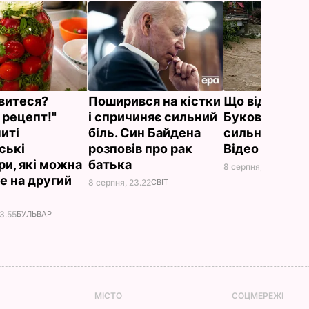
витеся?
Поширився на кістки
Що відбуваєт
 рецепт!"
і спричиняє сильний
Буковелі післ
иті
біль. Син Байдена
сильного дощ
ські
розповів про рак
Відео
ри, які можна
батька
8 серпня, 22.10
БУЛЬ
е на другий
8 серпня, 23.22
СВІТ
3.55
БУЛЬВАР
МІСТО
СОЦМЕРЕЖІ