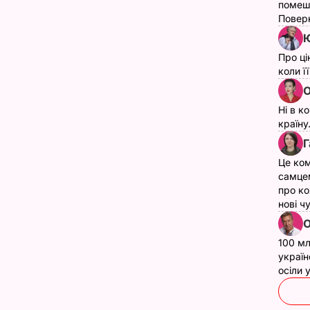
помеш
Поверн
Ю
Про ці
коли ї
О
Ні в к
країну
Г
Це ком
самце
про ко
нові ч
О
100 мл
україн
осіли