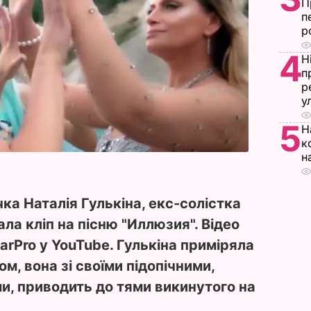
П
п
р
4
Н
п
р
у
5
Н
к
н
чка Наталія Гулькіна, екс-солістка
ла кліп на пісню "Иллюзия". Відео
tarPro у YouTube. Гулькіна приміряла
м, вона зі своїми підопічними,
, приводить до тями викинутого на