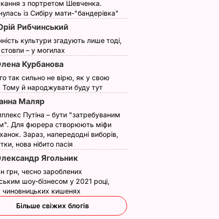
кання з портретом Шевченка.
улась із Сибіру мати-"бандерівка"
рій Рибчинський
нність культури згадують лише тоді,
ї стовпи – у могилах
лена Курбанова
ого так сильно не вірю, як у свою
. Тому й народжувати буду тут
анна Маляр
плекс Путіна – бути "затребуваним
м". Для фюрера створюють міфи
ханок. Зараз, напередодні виборів,
утки, нова нібито пасія
лександр Ягольник
н грн, чесно зароблених
ським шоу-бізнесом у 2021 році,
 у чиновницьких кишенях
Більше свіжих блогів