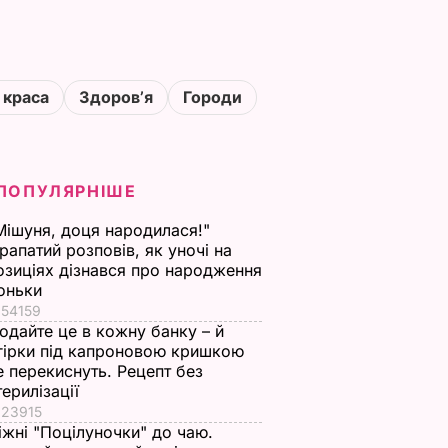
 краса
Здоровʼя
Городи
ПОПУЛЯРНІШЕ
Мішуня, доця народилася!"
рапатий розповів, як уночі на
озиціях дізнався про народження
оньки
54159
одайте це в кожну банку – й
гірки під капроновою кришкою
е перекиснуть. Рецепт без
терилізації
23915
іжні "Поцілуночки" до чаю.