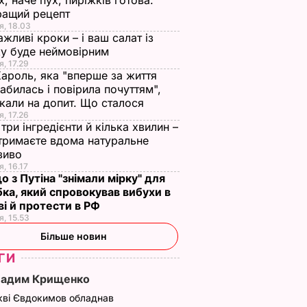
х, наче пух, пиріжків готова.
 зайвого
7 серпня, 19.28
БУЛЬВАР
7 серпня, 18.03
БУЛЬВАР
ращий рецепт
я, 18.03
ажливі кроки – і ваш салат із
ВАР
у буде неймовірним
я, 17.29
Кароль, яка "вперше за життя
абилась і повірила почуттям",
кали на допит. Що сталося
я, 17.26
три інгредієнти й кілька хвилин –
отримаєте вдома натуральне
зиво
я, 16.17
о з Путіна "знімали мірку" для
ка, який спровокував вибухи в
і й протести в РФ
я, 15.53
Більше новин
ГИ
Вадим Крищенко
кві Євдокимов обладнав