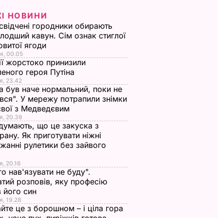
кої
Robots vs. Music.
ЖІ НОВИНИ
Опубліковано кліп
свідчені городники обирають
групи роботів
лодший кавун. Сім ознак стиглої
му
Automatica. Відео
овитої ягоди
19 вересня, 11.00
НОВИНИ
я, 00.05
ії жорстоко принизили
ОВИНИ
еного героя Путіна
я, 23.42
а був наче нормальний, поки не
вся". У мережу потрапили знімки
євої з Медведєвим
я, 20.39
 думають, що це закуска з
рану. Як приготувати ніжні
жанні рулетики без зайвого
я, 20.16
ь, що
"Нічого нав'язувати
Змішайте це з
го нав'язувати не буду".
не буду". Драпатий
борошном – і ціла
тий розповів, яку професію
к
розповів, яку
гора м'яких, наче пу
 його син
ніжні
професію обрав його
пиріжків готова.
я, 19.28
йте це з борошном – і ціла гора
син
Найкращий рецепт