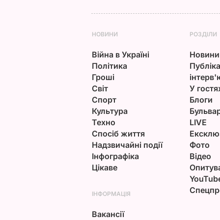
НОВИНИ
РОЗДІЛИ
Війна в Україні
Новини
Політика
Публіка
Гроші
інтерв'
Світ
У гостя
Спорт
Блоги
Культура
Бульва
Техно
LIVE
Спосіб життя
Ексклю
Надзвичайні події
Фото
Інфографіка
Відео
Цікаве
Опитув
YouTub
Спецпр
ІНФОРМАЦІЯ
Вакансії