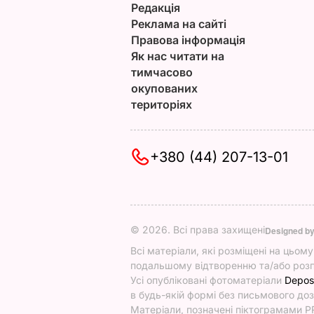
Редакція
Реклама на сайті
Правова інформація
Як нас читати на
тимчасово
окупованих
територіях
+380 (44) 207-13-01
© 2026. Всі права захищені
Designed b
Всі матеріали, які розміщені на цьом
подальшому відтворенню та/або розп
Усі опубліковані фотоматеріали
Depos
в будь-якій формі без письмового доз
Матеріали, позначені піктограмами PR