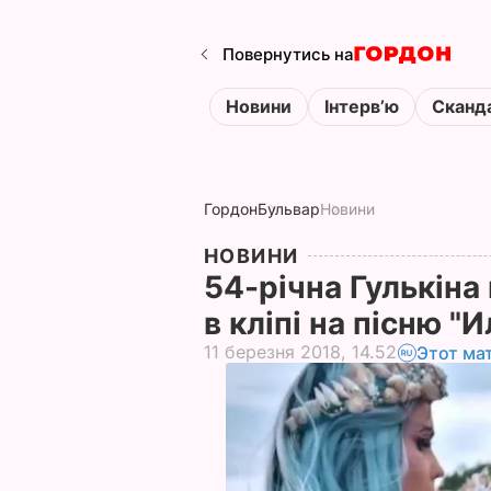
Повернутись на
Новини
Інтервʼю
Сканд
Гордон
Бульвар
Новини
НОВИНИ
54-річна Гулькіна
в кліпі на пісню "
11 березня 2018, 14.52
Этот ма