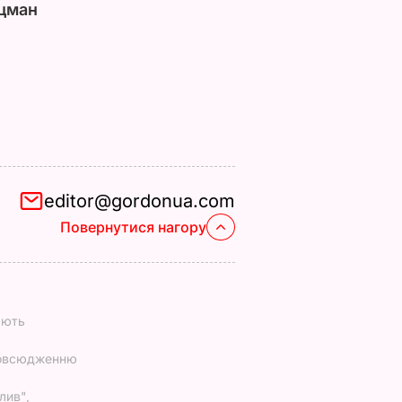
цман
editor@gordonua.com
Повернутися нагору
ають
повсюдженню
лив",