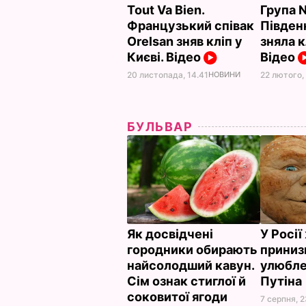
Tout Va Bien.
Група N
Французький співак
Півден
Orelsan зняв кліп у
зняла к
Києві. Відео
Відео
20 листопада, 14.41
НОВИНИ
22 лютого,
БУЛЬВАР
Як досвідчені
У Росі
городники обирають
приниз
найсолодший кавун.
улюбле
Сім ознак стиглої й
Путіна
соковитої ягоди
7 серпня, 2