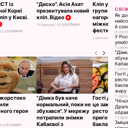
CT із
"Диско". Асія Ахат
Кліп українсь
СВІ
ної Кореї
презентувала новий
групи здобув
Як до
ліп у Києві.
кліп. Відео
нагороду на
найсо
міжнародно
15 березня, 10.52
БУЛЬВАР
й сок
фестивалі
 12.00
НОВИНИ
8 серпн
У Рос
1 листопада, 16.00
Н
улюбл
7 серпн
"Дімк
збуха
Каба
7 серпн
Гості
ресто
бакла
жиру
7 серпн
ї жорстоко
"Дімка був наче
Гості думают
"Нічо
или
нормальний, поки не
це закуска з
Драпа
ного героя
збухався". У мережу
ресторану. Я
обрав
потрапили знімки
приготувати 
7 серпн
Зміша
Кабаєвої з
баклажанні
3.42
БУЛЬВАР