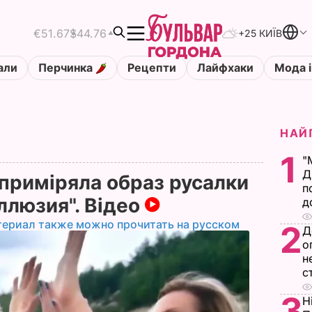
€51.67
$44.76
+25 КИЇВ
али
Перчинка
Рецепти
Лайфхаки
Мода і
НАЙ
1
"
Д
 приміряла образ русалки
п
Иллюзия". Відео
д
териал также можно прочитать на русском
2
Д
о
н
с
3
Н