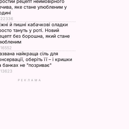
ростий рецепт неймовірного
ечива, яке стане улюбленим у
одині
22336
іжні й пишні кабачкові оладки
росто тануть у роті. Новий
ецепт без борошна, який стане
любленим
16552
азвана найкраща сіль для
онсервації, оберіть її – і кришки
а банках не "позриває"
13623
РЕКЛАМА