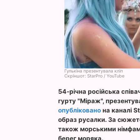
Гулькіна презентувала кліп
Скріншот: StarPro / YouTube
54-річна російська співа
гурту "Міраж", презентува
опубліковано
на каналі S
образ русалки. За сюжето
також морськими німфами
берег моряка.