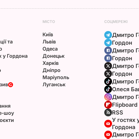
МІСТО
СОЦМЕРЕЖІ
Київ
Дмитро Г
ції та
Львів
Гордон
ю
Одеса
Дмитро Г
х у Гордона
Донецьк
Гордон
Харків
Дмитро Г
р
Дніпро
Гордон
Маріуполь
Дмитро Г
зив
Луганськ
Олеся Ба
Дмитро Г
Flipboard
ання
RSS
e-шоу
У гостях 
оєкти
Гордона
Дмитро Г