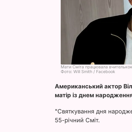
Мати Сміта працювала вчителько
Фото: Will Smith / Facebook
Американський актор Віл
матір із днем народження
"Святкування дня народже
55-річний Сміт.