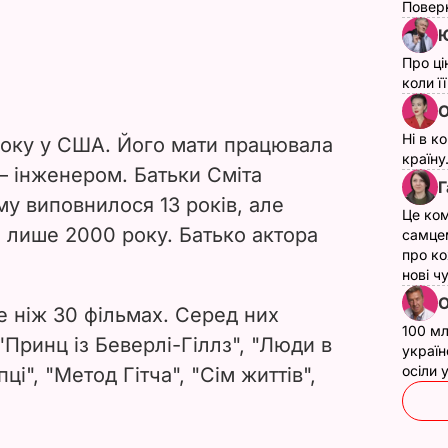
Поверн
Ю
Про ці
коли ї
О
Ні в к
року у США. Його мати працювала
країну
– інженером. Батьки Сміта
Г
у виповнилося 13 років, але
Це ком
лише 2000 року. Батько актора
самце
про ко
нові ч
О
е ніж 30 фільмах. Серед них
100 мл
"Принц із Беверлі-Гіллз", "Люди в
україн
осіли
ці", "Метод Гітча", "Сім життів",