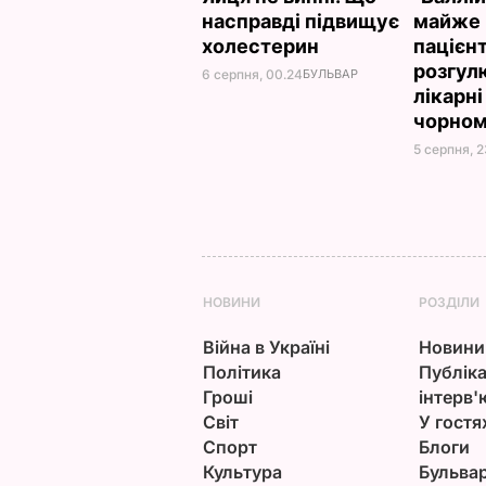
насправді підвищує
майже 
холестерин
пацієнт
розгул
6 серпня, 00.24
БУЛЬВАР
лікарні
чорном
5 серпня, 
НОВИНИ
РОЗДІЛИ
Війна в Україні
Новини
Політика
Публіка
Гроші
інтерв'
Світ
У гостя
Спорт
Блоги
Культура
Бульва