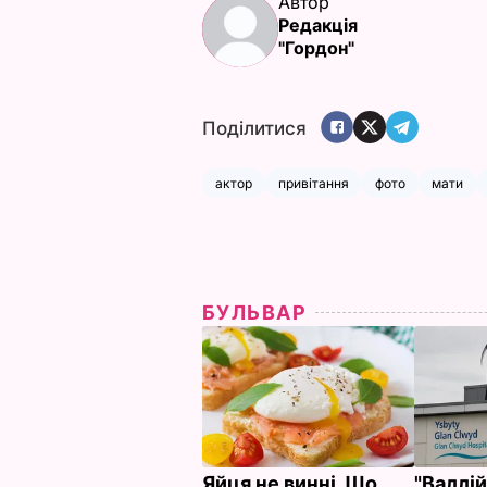
Автор
Редакція
"Гордон"
Поділитися
актор
привітання
фото
мати
БУЛЬВАР
Яйця не винні. Що
"Валлі