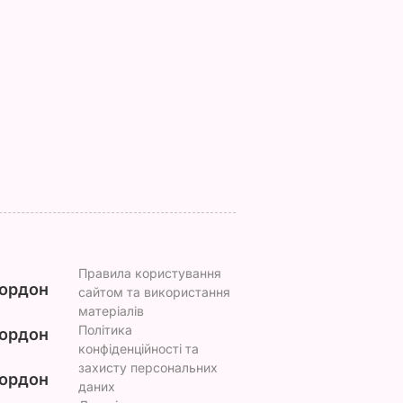
ервації,
кажуть, що буде
вафлі із
 кришки
важка зима, і я не
кисломолочного
знаю, що робити, бо в
сиру – ідеальні для
мене немає куди
чаювання. Рецепт з
їхати
точними
ВАР
пропорціями
5 серпня, 17.43
БУЛЬВАР
5 серпня, 16.39
БУЛЬВАР
Правила користування
ордон
сайтом та використання
матеріалів
Політика
ордон
конфіденційності та
захисту персональних
ордон
даних