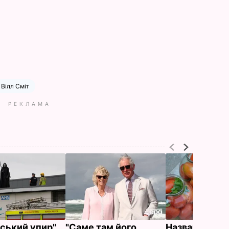
Вілл Сміт
РЕКЛАМА
йський упир"
"Саме там його
Названа най