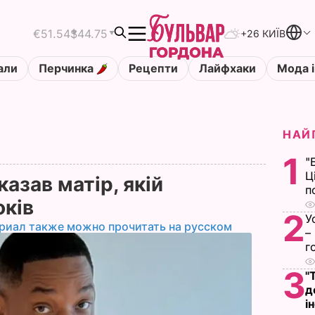
€51.54
$44.75
+26 КИЇВ
али
Перчинка
Рецепти
Лайфхаки
Мода і
НАЙ
1
"
Ц
азав матір, якій
п
оків
2
У
риал также можно прочитать на русском
–
г
3
"
д
і