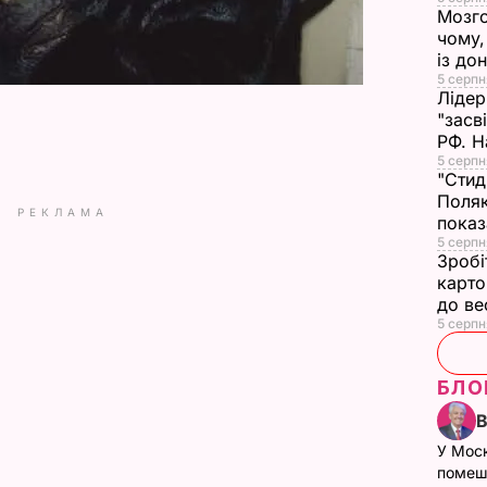
Мозго
чому,
із до
5 серпн
Лідер
"засв
РФ. Н
5 серпн
"Стид
Поляк
РЕКЛАМА
показ
5 серпня
Зробі
карто
до в
5 серпн
БЛО
У Мос
помеш