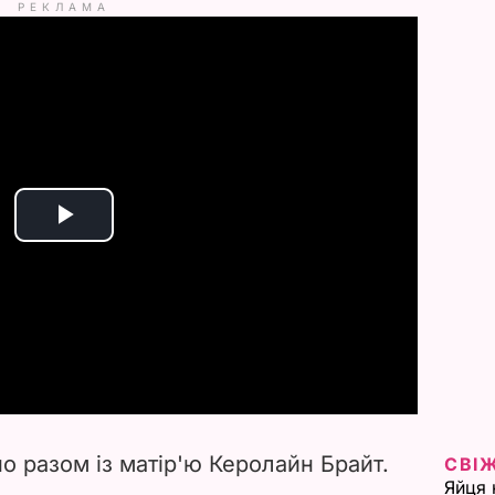
РЕКЛАМА
P
l
a
y
V
о разом із матір'ю Керолайн Брайт.
СВІ
i
Яйця 