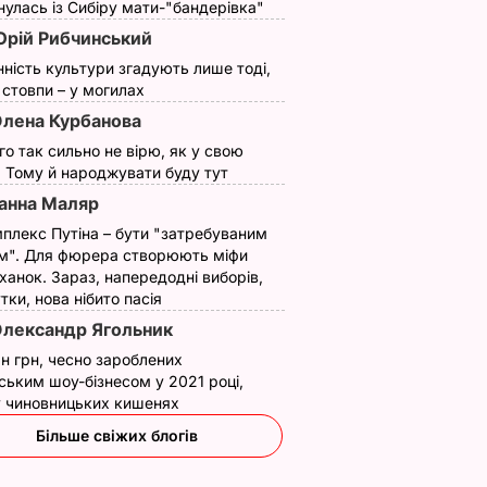
улась із Сибіру мати-"бандерівка"
рій Рибчинський
нність культури згадують лише тоді,
ї стовпи – у могилах
лена Курбанова
ого так сильно не вірю, як у свою
. Тому й народжувати буду тут
анна Маляр
плекс Путіна – бути "затребуваним
м". Для фюрера створюють міфи
ханок. Зараз, напередодні виборів,
утки, нова нібито пасія
лександр Ягольник
н грн, чесно зароблених
ським шоу-бізнесом у 2021 році,
 у чиновницьких кишенях
Більше свіжих блогів