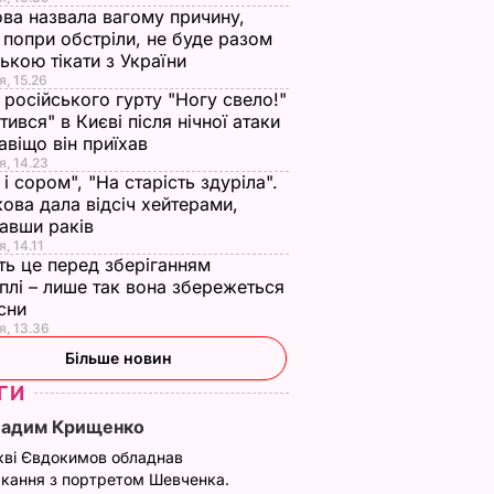
ва назвала вагому причину,
 попри обстріли, не буде разом
нькою тікати з України
я, 15.26
 російського гурту "Ногу свело!"
ітився" в Києві після нічної атаки
авіщо він приїхав
я, 14.23
 і сором", "На старість здуріла".
ова дала відсіч хейтерами,
авши раків
, 14.11
ть це перед зберіганням
плі – лише так вона збережеться
есни
я, 13.36
Більше новин
ГИ
Вадим Крищенко
кві Євдокимов обладнав
кання з портретом Шевченка.