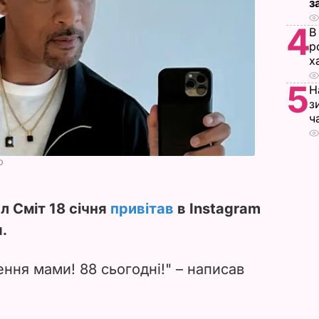
з
4
В
р
х
5
Н
з
ч
ю
л Сміт 18 січня
привітав
в Instagram
.
ння мами! 88 сьогодні!" – написав