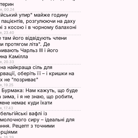
стерин
я, 00.24
ійський упир" майже годину
 пацієнтів, розгулюючи на даху
ні з косою і в чорному балахоні
я, 23.40
 там його відвідують члени
и протягом літа". Де
чивають Чарльз III і його
ина Камілла
я, 20.33
на найкраща сіль для
рвації, оберіть її – і кришки на
х не "позриває"
я, 19.25
 Бурмака: Нам кажуть, що буде
 зима, і я не знаю, що робити,
мене немає куди їхати
я, 17.43
бельгійські вафлі із
молочного сиру – ідеальні для
ння. Рецепт з точними
орціями
я, 16.39