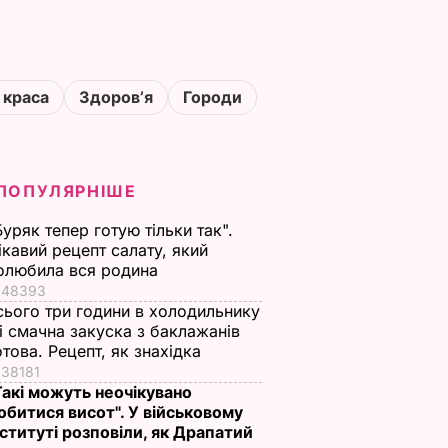
 краса
Здоровʼя
Городи
ПОПУЛЯРНІШЕ
Буряк тепер готую тільки так".
ікавий рецепт салату, який
олюбила вся родина
48393
сього три години в холодильнику
 і смачна закуска з баклажанів
отова. Рецепт, як знахідка
38181
Такі можуть неочікувано
обитися висот". У військовому
нституті розповіли, як Драпатий