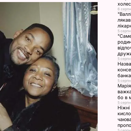
холе
d
6 серпн
"Валл
лякав
e
лікар
5 серпн
o
"Саме
родин
відпо
друж
5 серпн
Назва
консе
банка
5 серпн
Марія
важка
бо в 
5 серпн
Ніжні 
кисло
чаюва
проп
5 серпн