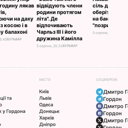
годину лякав
відвідують члени
сіль для конс
ів,
родини протягом
оберіть її – і
юючи на даху
літа". Де
на банках не
 з косою і в
відпочивають
"позриває"
у балахоні
Чарльз III і його
5 серпня, 19.25
БУЛЬ
дружина Камілла
23.40
БУЛЬВАР
5 серпня, 20.33
БУЛЬВАР
МІСТО
СОЦМЕРЕЖІ
Київ
Дмитро Г
ції та
Львів
Гордон
ю
Одеса
Дмитро Г
х у Гордона
Донецьк
Гордон
Харків
Дмитро Г
р
Дніпро
Гордон