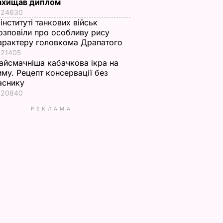
ахищав диплом
24630
 інституті танкових військ
озповіли про особливу рису
арактеру головкома Драпатого
21405
айсмачніша кабачкова ікра на
иму. Рецепт консервації без
аснику
20840
РЕКЛАМА