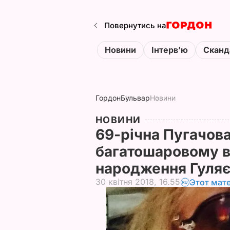
Повернутись на
Новини
Інтервʼю
Сканд
Гордон
Бульвар
Новини
НОВИНИ
69-річна Пугачова 
багатошаровому в
народження Гуля
30 квітня 2018, 16.55
Этот мат