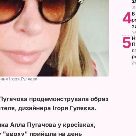
з
4
В
р
х
5
Н
П
п
р
ння Ігоря Гуляєва!
 Пугачова продемонструвала образ
теля, дизайнера Ігоря Гуляєва.
чка Алла Пугачова у кросівках,
 "верху" прийшла на день