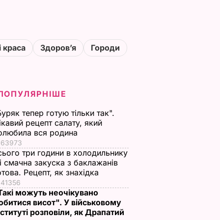
і краса
Здоровʼя
Городи
ПОПУЛЯРНІШЕ
Буряк тепер готую тільки так".
ікавий рецепт салату, який
олюбила вся родина
63973
сього три години в холодильнику
 і смачна закуска з баклажанів
отова. Рецепт, як знахідка
41356
Такі можуть неочікувано
обитися висот". У військовому
нституті розповіли, як Драпатий