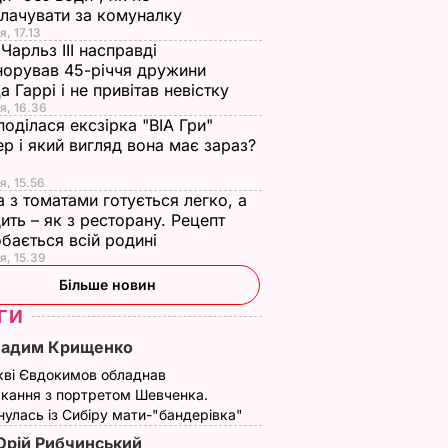
лачувати за комуналку
я, 17.13
Чарльз III насправді
норував 45-річчя дружини
а Гаррі і не привітав невістку
я, 16.36
поділася ексзірка "ВІА Гри"
р і який вигляд вона має зараз?
я, 15.56
а з томатами готується легко, а
ить – як з ресторану. Рецепт
бається всій родині
я, 15.39
Більше новин
ГИ
Вадим Крищенко
кві Євдокимов обладнав
кання з портретом Шевченка.
улась із Сибіру мати-"бандерівка"
рій Рибчинський