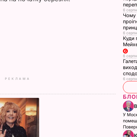
переп
6 серпн
Чому 
проіг
принц
6 серпн
Куди 
Мейхе
6 серпн
Галет
виход
сподо
6 серпн
РЕКЛАМА
БЛО
У Мос
помеш
Поверн
Ю