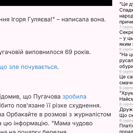
"Це д
Спадк
V
народ
ня Ігоря Гуляєва!" – написала вона.
прич
i
7 серпн
Секре
d
– у ц
яким 
6 серпн
e
Пугачовій виповнилося 69 років.
"На ц
русал
o
 що зле почувається
.
обури
6 серпн
Це са
смач
6 серпн
"Хрум
відомив, що Пугачова
зробила
Найсм
нібито пов'язане її різке схуднення.
6 серпн
Дружи
на Орбакайте в розмові з журналістом
Що ск
6 серпн
 цю інформацію. "Мама чудово
Платі
она на початку березня.
порад