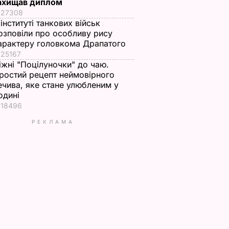
ахищав диплом
27308
 інституті танкових військ
озповіли про особливу рису
арактеру головкома Драпатого
25167
іжні "Поцілуночки" до чаю.
ростий рецепт неймовірного
ечива, яке стане улюбленим у
одині
18496
РЕКЛАМА