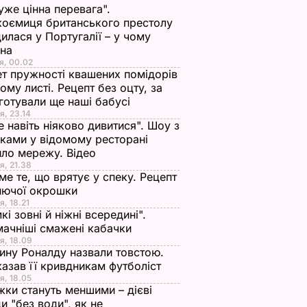
уже цінна перевага".
оємиця британського престолу
илася у Португалії – у чому
ина
я, 00.02
т пружності квашених помідорів
ьому листі. Рецепт без оцту, за
готували ще наші бабусі
я, 23.14
е навіть ніяково дивитися". Шоу з
ками у відомому ресторані
ло мережу. Відео
я, 21.38
ме те, що врятує у спеку. Рецепт
нючої окрошки
я, 18.21
кі зовні й ніжні всередині".
ачніші смажені кабачки
я, 18.09
ну Роналду назвали товстою.
азав її кривдникам футболіст
я, 18.05
жки стануть меншими – дієві
и "без води", як не