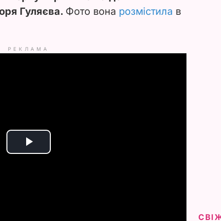
оря Гуляєва.
Фото вона
розмістила
в
РЕКЛАМА
P
l
a
y
СВІ