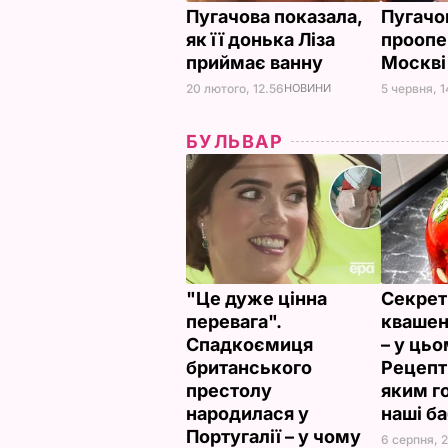
Пугачова показала,
Пугачо
як її донька Ліза
проопе
приймає ванну
Москв
20 лютого, 12.56
НОВИНИ
5 червня, 1
БУЛЬВАР
"Це дуже цінна
Секрет
перевага".
квашен
Спадкоємиця
– у цьо
британського
Рецепт 
престолу
яким г
народилася у
наші б
Португалії – у чому
6 серпня, 2