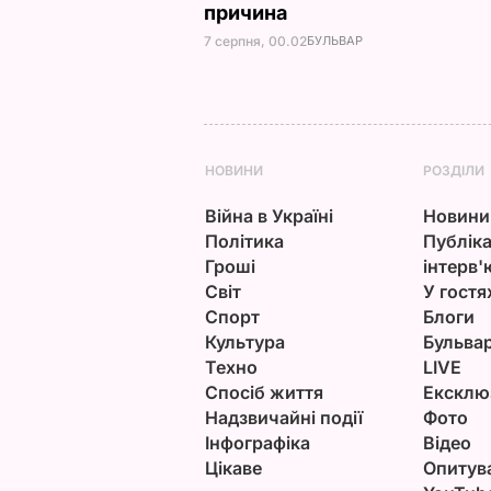
причина
7 серпня, 00.02
БУЛЬВАР
НОВИНИ
РОЗДІЛИ
Війна в Україні
Новини
Політика
Публіка
Гроші
інтерв'
Світ
У гостя
Спорт
Блоги
Культура
Бульва
Техно
LIVE
Спосіб життя
Ексклю
Надзвичайні події
Фото
Інфографіка
Відео
Цікаве
Опитув