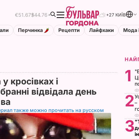
€51.67
$44.76
+27 КИЇВ
али
Перчинка
Рецепти
Лайфхаки
Мода 
НАЙ
1
"
Ц
у кросівках і
п
бранні відвідала день
2
У
єва
–
г
ериал также можно прочитать на русском
3
"
д
і