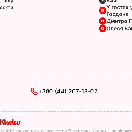
RSS
e-шоу
У гостях 
оєкти
Гордона
Дмитро Г
Олеся Ба
+380 (44) 207-13-02
y
у сайті з посиланням на агентство "Інтерфакс-Україна", не підляг