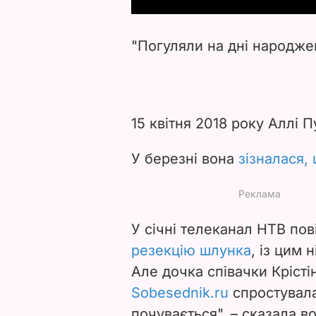
"Погуляли на дні народжен
15 квітня 2018 року Аллі 
У березні вона
зізналася,
У січні телеканал НТВ по
резекцію шлунка
, із цим 
Але дочка співачки Крісті
Sobesednik.ru
спростувала
почувається", – сказала в