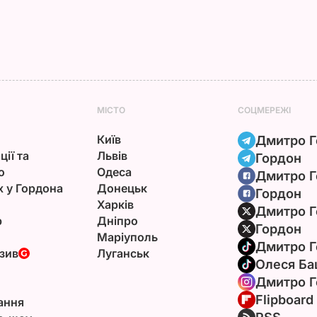
МІСТО
СОЦМЕРЕЖІ
Київ
Дмитро Г
ції та
Львів
Гордон
ю
Одеса
Дмитро Г
х у Гордона
Донецьк
Гордон
Харків
Дмитро Г
р
Дніпро
Гордон
Маріуполь
Дмитро Г
зив
Луганськ
Олеся Ба
Дмитро Г
Flipboard
ання