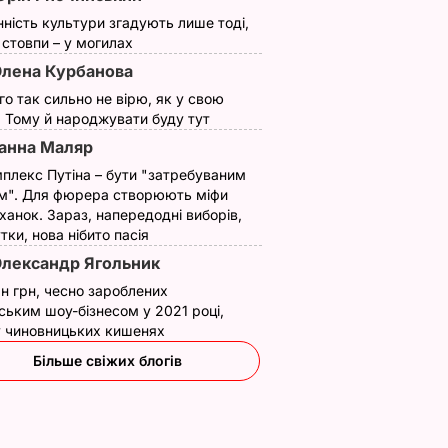
нність культури згадують лише тоді,
ї стовпи – у могилах
лена Курбанова
ого так сильно не вірю, як у свою
. Тому й народжувати буду тут
анна Маляр
плекс Путіна – бути "затребуваним
м". Для фюрера створюють міфи
ханок. Зараз, напередодні виборів,
утки, нова нібито пасія
лександр Ягольник
н грн, чесно зароблених
що
"Хрумкі зовні й ніжні
Дружину Роналду
ським шоу-бізнесом у 2021 році,
у.
всередині".
назвали товстою. Щ
 у чиновницьких кишенях
нючої
Найсмачніші
сказав її кривдник
Більше свіжих блогів
смажені кабачки
футболіст
ВАР
6 серпня, 18.09
БУЛЬВАР
6 серпня, 18.05
БУЛЬВАР