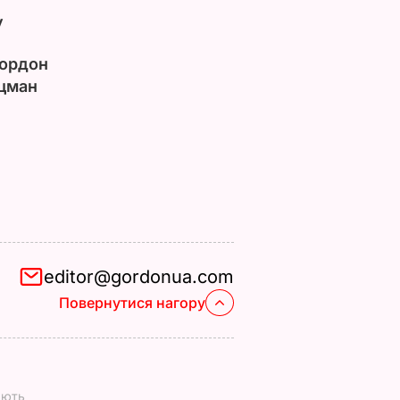
у
ордон
цман
editor@gordonua.com
Повернутися нагору
ають