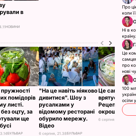
ву
Про ці
рували в
коли ї
і
О
4.11
НОВИНИ
Ні в к
країну
Г
Це ком
самце
про ко
нові ч
О
100 мл
 пружності
"На це навіть ніяково
Це саме те, 
україн
их помідорів
дивитися". Шоу з
врятує у спек
осіли
му листі.
русалками у
Рецепт смач
без оцту, за
відомому ресторані
окрошки
отували ще
обурило мережу.
6 серпня, 18.21
БУЛЬ
абусі
Відео
3.14
БУЛЬВАР
6 серпня, 21.38
БУЛЬВАР