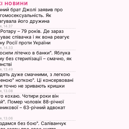
ЖІ НОВИНИ
чний брат Джолі заявив про
гомосексуальність. Як
агувала його дружина
"Спекотні літні ночі".
"Мене тут немає".
я, 14.37
Вийшов трейлер
Вийшов трейлер
 Ротару – 79 років. Де зараз
о
фільму. Відео
фільму з Дж.К.
уває співачка і як вона реагує
ьму
Сіммонсом. Відео
йну Росії проти України
16 квітня, 15.09
НОВИНИ
йтемом.
я, 14.33
25 грудня, 13.20
НОВИНИ
осили літечко в банки". Яблука
му без стерилізації – смачно, як
ИНИ
инстві
я, 13.49
дять дуже смачними, з легкою
еною" ноткою". Ці консервовані
и точно не зривають кришки
я, 13.08
го кохаю. Чотири роки він
й". Помер чоловік 88-річної
никової – 63-річний адвокат
я, 13.06
без
Денисенко
"У неї сталеві нерви"
 здамся без бою". Саліванчук