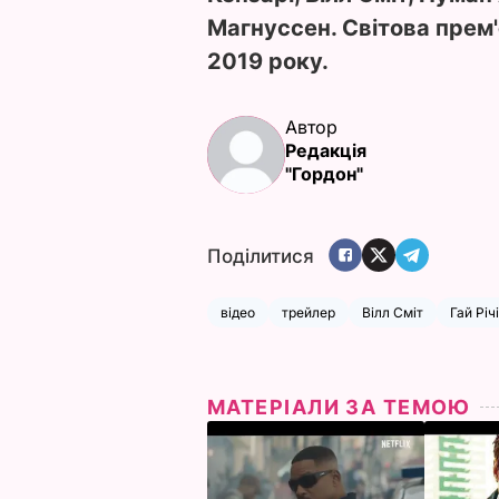
Магнуссен. Світова прем
2019 року.
Автор
Редакція
"Гордон"
Поділитися
відео
трейлер
Вілл Сміт
Гай Річі
МАТЕРІАЛИ ЗА ТЕМОЮ