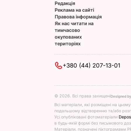
Редакція
Реклама на сайті
Правова інформація
Як нас читати на
тимчасово
окупованих
територіях
+380 (44) 207-13-01
© 2026. Всі права захищені
Designed b
Всі матеріали, які розміщені на цьом
подальшому відтворенню та/або розп
Усі опубліковані фотоматеріали
Depos
в будь-якій формі без письмового доз
Матеріали, позначені піктограмами PR