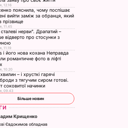
нчук
пояснила, чому
Драпатий – вперше
ла заяву про своє життя
я, 12.16
у про
поспішає до осені
відверто про
енко пояснила, чому поспішає
вийти заміж за
стосунки з
ені вийти заміж за обранця, який
обранця, який змінив
дружиною
АР
в прізвище
прізвище
я, 11.45
7 серпня, 11.19
БУЛЬВАР
ї сталеві нерви". Драпатий –
7 серпня, 11.45
БУЛЬВАР
е відверто про стосунки з
иною
, 11.19
s і його нова кохана Неправда
ли романтичне фото в ліфті
ох
я, 10.20
 хвилин – і хрусткі гарячі
броди з тягучим сиром готові.
т соковитої начинки
я, 09.43
Більше новин
ГИ
Вадим Крищенко
кві Євдокимов обладнав