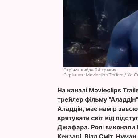
Стрічка вийде 24 травня
Скріншот: Movieclips Trailers / You
На каналі Movieclips Trai
трейлер фільму "Аладдін"
Аладдін, має намір заво
врятувати світ від підст
Джафара. Ролі виконали 
Кензарі, Вілл Сміт, Нуман