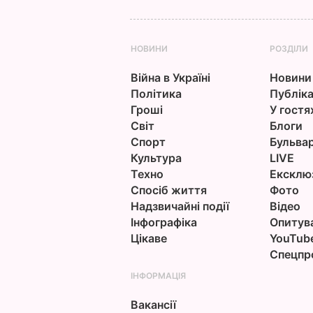
НОВИНИ
РОЗДІЛИ
Війна в Україні
Новини
Політика
Публіка
Гроші
У гостя
Світ
Блоги
Спорт
Бульва
Культура
LIVE
Техно
Ексклю
Спосіб життя
Фото
Надзвичайні події
Відео
Інфографіка
Опитув
Цікаве
YouTub
Спецпр
ІНФОРМАЦІЯ
Вакансії