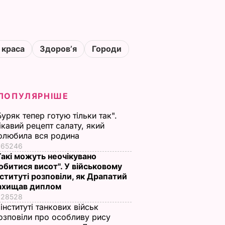
 краса
Здоровʼя
Городи
ПОПУЛЯРНІШЕ
Буряк тепер готую тільки так".
ікавий рецепт салату, який
олюбила вся родина
65246
Такі можуть неочікувано
обитися висот". У військовому
нституті розповіли, як Драпатий
ахищав диплом
28528
 інституті танкових військ
озповіли про особливу рису