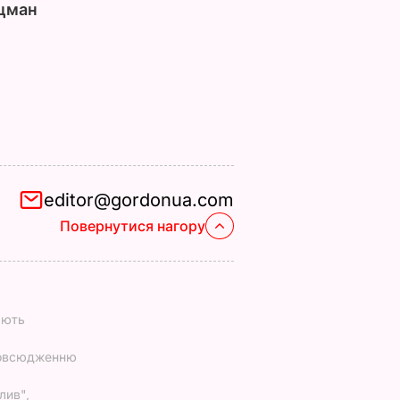
цман
editor@gordonua.com
Повернутися нагору
ають
повсюдженню
лив",