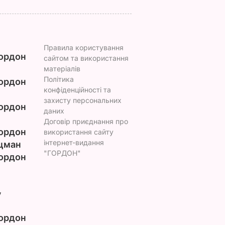
Правила користування
ордон
сайтом та використання
матеріалів
Політика
ордон
конфіденційності та
захисту персональних
ордон
даних
Договір приєднання про
ордон
використання сайту
інтернет-видання
цман
"ГОРДОН"
ордон
у
ордон