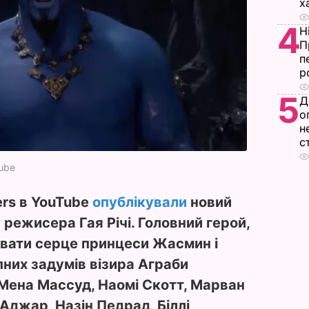
х
4
Н
П
п
р
5
Д
о
н
с
Tube
lers в YouTube
опублікували
новий
 режисера Гая Річі. Головний герой,
ювати серце принцеси Жасмин і
упних задумів візира Аграби
Мена Массуд, Наомі Скотт, Марван
 Аджар, Назін Педрад, Біллі