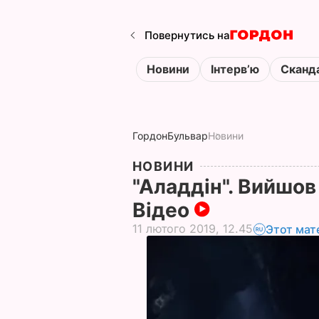
Повернутись на
Новини
Інтервʼю
Сканд
Гордон
Бульвар
Новини
НОВИНИ
"Аладдін". Вийшов 
Відео
11 лютого 2019, 12.45
Этот мат