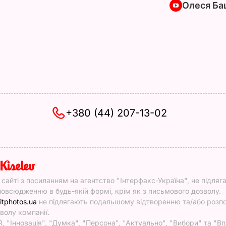
Олеся Ба
+380 (44) 207-13-02
y
у сайті з посиланням на агентство "Інтерфакс-Україна", не підляг
овсюдженню в будь-якій формі, крім як з письмового дозволу.
itphotos.ua
не підлягають подальшому відтворенню та/або роз
волу компанії.
, "Інновація", "Думка", "Персона", "Актуально", "Вибори" та "Вп