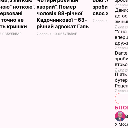
ми, з легкою
Чотири роки він
бою". Саліва
зроби
7 серпн
ною" ноткою".
хворий". Помер
зробила заяв
Денис
сервовані
чоловік 88-річної
своє життя
до ос
 точно не
Кадочникової – 63-
7 серпня, 12.16
БУЛЬВ
зміни
ть кришки
річний адвокат Галь
7 серпн
"У не
3.08
БУЛЬВАР
7 серпня, 13.06
БУЛЬВАР
вперш
друж
7 серпня
Dante
зроби
втрь
7 серпн
П'ять
бутер
Рецеп
7 серпн
БЛО
У Мос