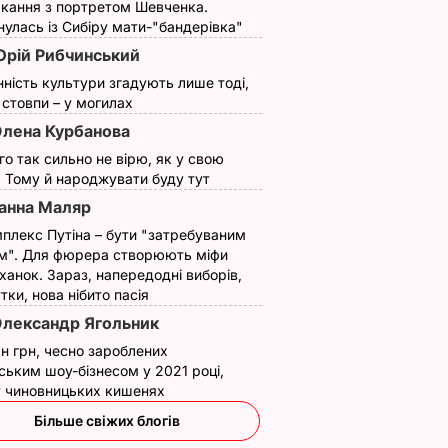
кання з портретом Шевченка.
улась із Сибіру мати-"бандерівка"
рій Рибчинський
нність культури згадують лише тоді,
ї стовпи – у могилах
лена Курбанова
ого так сильно не вірю, як у свою
. Тому й народжувати буду тут
анна Маляр
плекс Путіна – бути "затребуваним
м". Для фюрера створюють міфи
ханок. Зараз, напередодні виборів,
утки, нова нібито пасія
лександр Ягольник
н грн, чесно зароблених
ським шоу-бізнесом у 2021 році,
 у чиновницьких кишенях
Більше свіжих блогів