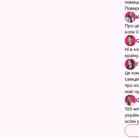
помеш
Поверн
Ю
Про ці
коли ї
О
Ні в к
країну
Г
Це ком
самце
про ко
нові ч
О
100 мл
україн
осіли