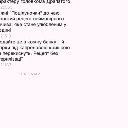
арактеру головкома Драпатого
25563
іжні "Поцілуночки" до чаю.
ростий рецепт неймовірного
ечива, яке стане улюбленим у
одині
21518
одайте це в кожну банку – й
гірки під капроновою кришкою
е перекиснуть. Рецепт без
терилізації
21187
РЕКЛАМА