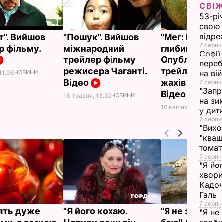
СВІ
53-рі
свою 
відре
т". Вийшов
"Пошук". Вийшов
"Мег: Монстр
7 серпн
р фільму.
міжнародний
глибини".
Софії
трейлер фільму
Опублікован
переб
режисера Чаганті.
трейлер філ
на ві
11.06
НОВИНИ
Відео
жахів зі Сте
7 серпн
"Запр
Відео
18 травня, 13.32
НОВИНИ
на зи
10 квітня, 14.04
НОВ
у дит
7 серпн
"Вихо
"кваш
томат
7 серпн
"Я йо
хвори
Кадоч
Галь
7 серпн
ять дуже
"Я його кохаю.
"Я не здамся 
"Я не