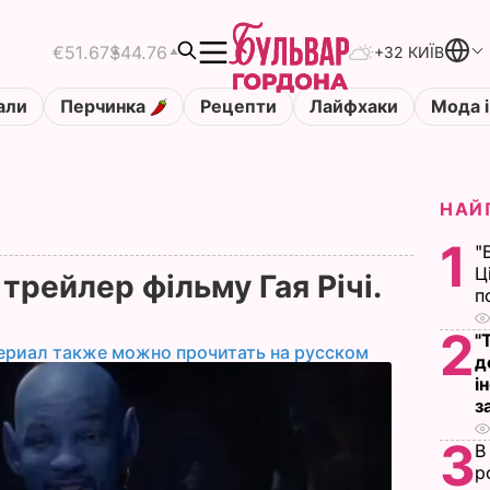
€51.67
$44.76
+32 КИЇВ
али
Перчинка
Рецепти
Лайфхаки
Мода і
НАЙ
1
"
Ц
трейлер фільму Гая Річі.
п
2
"
ериал также можно прочитать на русском
д
і
з
3
В
р