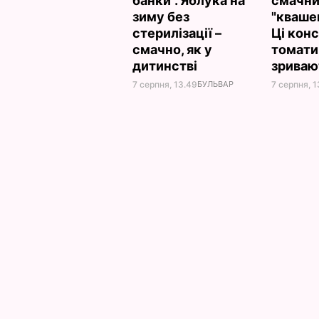
банки". Яблука на
смачни
зиму без
"кваше
стерилізації –
Ці кон
смачно, як у
томати
дитинстві
зриваю
7 серпня, 13.49
БУЛЬВАР
7 серпня, 1