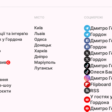
МІСТО
СОЦМЕРЕЖІ
Київ
Дмитро Г
ції та інтерв'ю
Львів
Гордон
х у Гордона
Одеса
Дмитро Г
Донецьк
Гордон
р
Харків
Дмитро Г
Дніпро
Гордон
зив
Маріуполь
Дмитро Г
Луганськ
Олеся Ба
Дмитро Г
ання
Flipboard
e-шоу
RSS
оєкти
У гостях 
Гордона
Дмитро Г