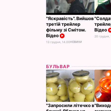
"Яскравість". Вийшов
"Солда
третій трейлер
трейле
фільму зі Смітом.
Відео
Відео
20 грудня, 
13 грудня, 14.00
НОВИНИ
БУЛЬВАР
"Запросили літечко в
"Виход