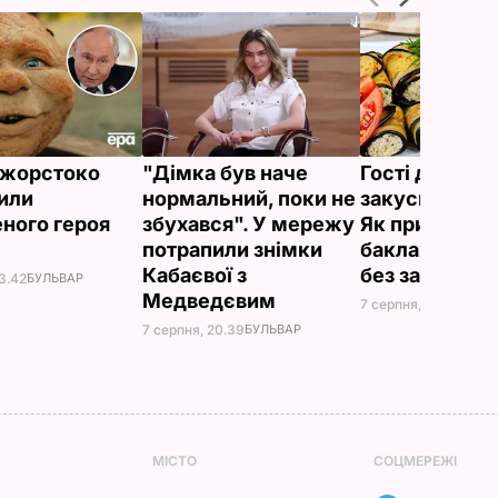
ї жорстоко
"Дімка був наче
Гості думают
или
нормальний, поки не
закуска з рес
ного героя
збухався". У мережу
Як приготуват
потрапили знімки
баклажанні р
Кабаєвої з
без зайвого 
3.42
БУЛЬВАР
Медведєвим
7 серпня, 20.16
БУЛЬ
7 серпня, 20.39
БУЛЬВАР
МІСТО
СОЦМЕРЕЖІ