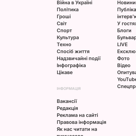
Війна в Україні
Новини
Політика
Публіка
Гроші
інтерв'
Світ
У гостя
Спорт
Блоги
Культура
Бульва
Техно
LIVE
Спосіб життя
Ексклю
Надзвичайні події
Фото
Інфографіка
Відео
Цікаве
Опитув
YouTub
Спецпр
ІНФОРМАЦІЯ
Вакансії
Редакція
Реклама на сайті
Правова інформація
Як нас читати на
тимчасово