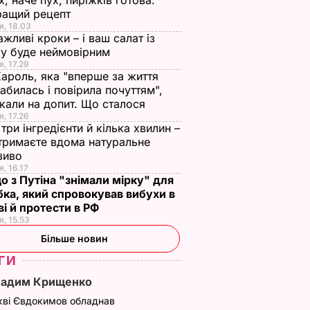
х, наче пух, пиріжків готова.
ращий рецепт
я, 18.03
ажливі кроки – і ваш салат із
у буде неймовірним
я, 17.29
Кароль, яка "вперше за життя
абилась і повірила почуттям",
кали на допит. Що сталося
я, 17.26
три інгредієнти й кілька хвилин –
отримаєте вдома натуральне
зиво
я, 16.17
о з Путіна "знімали мірку" для
ка, який спровокував вибухи в
і й протести в РФ
я, 15.53
Більше новин
ГИ
Вадим Крищенко
кві Євдокимов обладнав