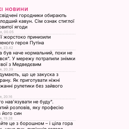
ЖІ НОВИНИ
свідчені городники обирають
лодший кавун. Сім ознак стиглої
овитої ягоди
я, 00.05
ії жорстоко принизили
еного героя Путіна
я, 23.42
а був наче нормальний, поки не
вся". У мережу потрапили знімки
євої з Медведєвим
я, 20.39
 думають, що це закуска з
рану. Як приготувати ніжні
жанні рулетики без зайвого
я, 20.16
го нав'язувати не буду".
тий розповів, яку професію
 його син
я, 19.28
йте це з борошном – і ціла гора