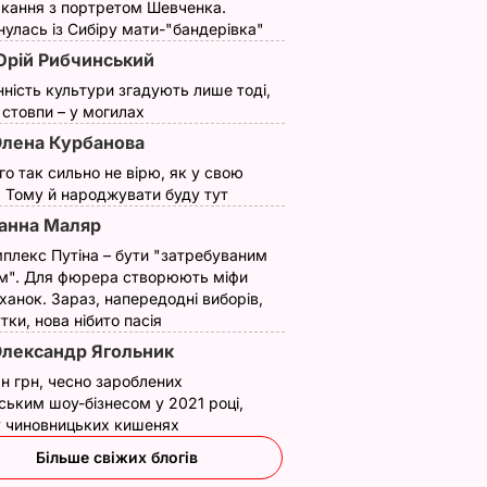
кання з портретом Шевченка.
улась із Сибіру мати-"бандерівка"
рій Рибчинський
нність культури згадують лише тоді,
ї стовпи – у могилах
лена Курбанова
ого так сильно не вірю, як у свою
. Тому й народжувати буду тут
ин
анна Маляр
жився.
плекс Путіна – бути "затребуваним
м". Для фюрера створюють міфи
ханок. Зараз, напередодні виборів,
ИНИ
утки, нова нібито пасія
лександр Ягольник
н грн, чесно зароблених
ським шоу-бізнесом у 2021 році,
 у чиновницьких кишенях
Більше свіжих блогів