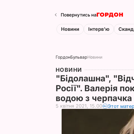
Повернутись на
Новини
Інтервʼю
Сканд
Гордон
Бульвар
Новини
НОВИНИ
"Бідолашна", "Від
Росії". Валерія по
водою з черпачка
5 квітня 2021, 15.00
Этот мате