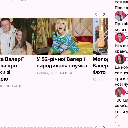
помеш
Поверн
Ю
Про ці
коли ї
О
Ні в к
країну
а Валерії
У 52-річної Валерії
Молодший с
Г
іла про
народилася онучка
Валерії одру
Це ком
и зі
Фото
самце
1 січня, 12.29
НОВИНИ
кою
про ко
31 серпня, 11.57
НОВ
нові ч
16.10
НОВИНИ
О
100 мл
україн
осіли