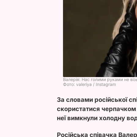
Валерія: Нас голими руками не ві
Фото: valeriya / Instagram
За словами російської сп
скористатися черпачком п
неї вимкнули холодну вод
Російська співачка Валер