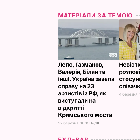
МАТЕРІАЛИ ЗА ТЕМОЮ
Лепс, Газманов,
Невістк
Валерія, Білан та
розпов
інші. Україна завела
стосунк
справу на 23
співач
артистів із РФ, які
4 березня, 
виступали на
відкритті
Кримського моста
22 березня, 18.15
ПОДІЇ
БУЛЬВАР