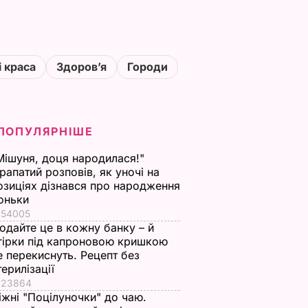
і краса
Здоровʼя
Городи
ПОПУЛЯРНІШЕ
Мішуня, доця народилася!"
рапатий розповів, як уночі на
озиціях дізнався про народження
оньки
54005
одайте це в кожну банку – й
гірки під капроновою кришкою
е перекиснуть. Рецепт без
терилізації
23864
іжні "Поцілуночки" до чаю.