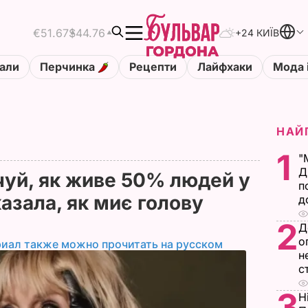
€51.67
$44.76
+24 КИЇВ
али
Перчинка
Рецепти
Лайфхаки
Мода 
НАЙ
1
"
Д
чуй, як живе 50% людей у
п
казала, як миє голову
д
2
Д
о
риал также можно прочитать на русском
н
с
3
Н