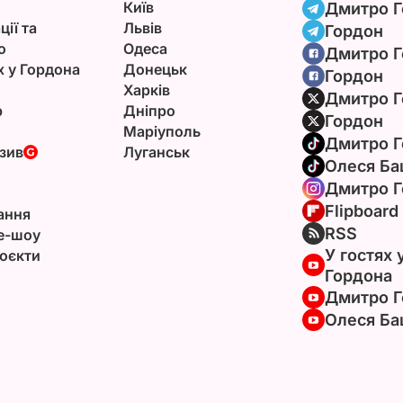
Київ
Дмитро Г
ції та
Львів
Гордон
ю
Одеса
Дмитро Г
х у Гордона
Донецьк
Гордон
Харків
Дмитро Г
р
Дніпро
Гордон
Маріуполь
Дмитро Г
зив
Луганськ
Олеся Ба
Дмитро Г
Flipboard
ання
RSS
e-шоу
У гостях 
оєкти
Гордона
Дмитро Г
Олеся Ба