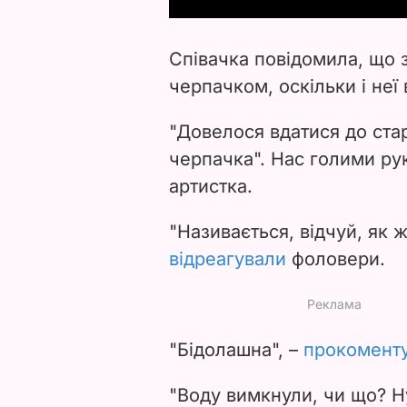
Співачка повідомила, що 
черпачком, оскільки і неї
"Довелося вдатися до ста
черпачка". Нас голими ру
артистка.
"Називається, відчуй, як 
відреагували
фоловери.
"Бідолашна", –
прокомент
"Воду вимкнули, чи що? Ну,