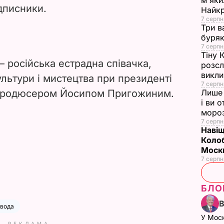
м'яки
дписники.
Найк
7 серпн
Три в
буряк
7 серпн
Тіну 
– російська естрадна співачка,
розсл
викли
льтури і мистецтва при
президенті
7 серпн
 продюсером Йосипом Пригожиним.
Лише 
і ви 
моро
7 серпн
Навіщ
Колоб
Москв
7 серпн
БЛО
 вода
У Мос
РЕКЛАМА