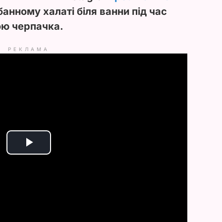
 банному халаті біля ванни під час
ою черпачка.
РЕКЛАМА
P
l
a
y