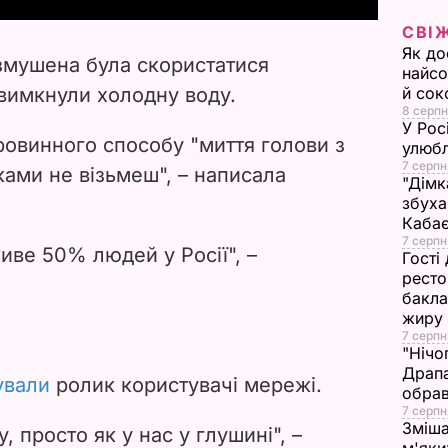
СВІ
V
Як до
змушена була скористатися
найсо
i
 вимкнули холодну воду.
й сок
8 серпн
d
У Рос
ровинного способу "миття голови з
улюбл
7 серпн
e
ками не візьмеш", – написала
"Дімк
збуха
o
Каба
7 серпн
живе 50% людей у Росії", –
Гості
ресто
бакла
жиру
7 серпн
"Нічо
Драпа
ували
ролик користувачі мережі.
обрав
7 серпн
Зміша
 просто як у нас у глушині", –