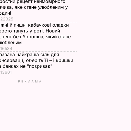
ростий рецепт неймовірного
ечива, яке стане улюбленим у
одині
22325
іжні й пишні кабачкові оладки
росто тануть у роті. Новий
ецепт без борошна, який стане
любленим
16534
азвана найкраща сіль для
онсервації, оберіть її – і кришки
а банках не "позриває"
13601
РЕКЛАМА