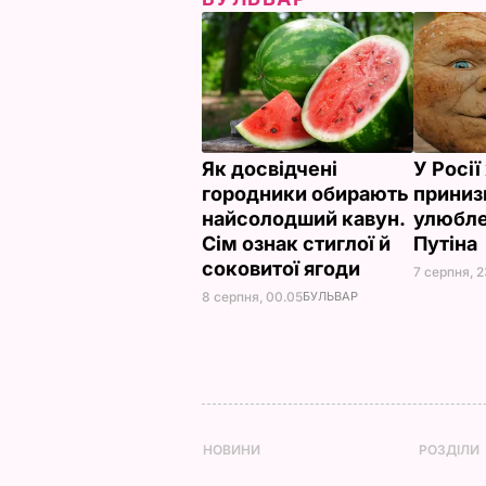
Як досвідчені
У Росі
городники обирають
приниз
найсолодший кавун.
улюбле
Сім ознак стиглої й
Путіна
соковитої ягоди
7 серпня, 2
8 серпня, 00.05
БУЛЬВАР
НОВИНИ
РОЗДІЛИ