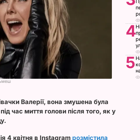
П
п
р
4
Н
п
р
у
5
Н
к
н
зьмеш
івачки Валерії, вона змушена була
ід час миття голови після того, як у
у.
ія 4 квітня в Instagram
розмістила