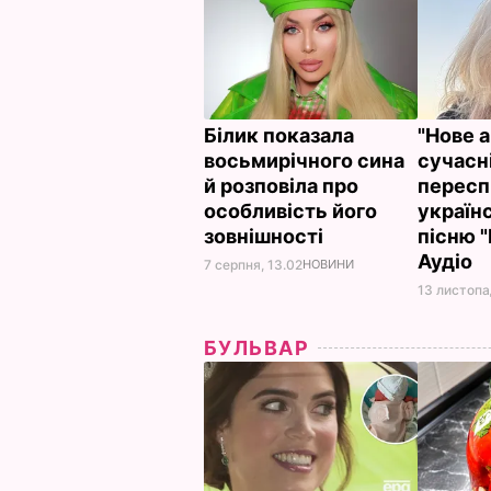
Білик показала
"Нове 
восьмирічного сина
сучасні
й розповіла про
пересп
особливість його
україн
зовнішності
пісню "
Аудіо
7 серпня, 13.02
НОВИНИ
13 листопа
БУЛЬВАР