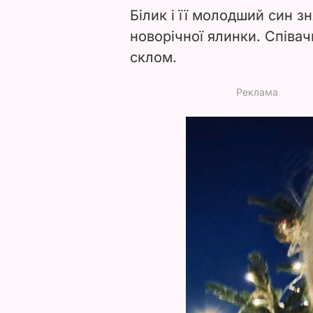
Білик і її молодший син зн
новорічної ялинки. Співач
склом.