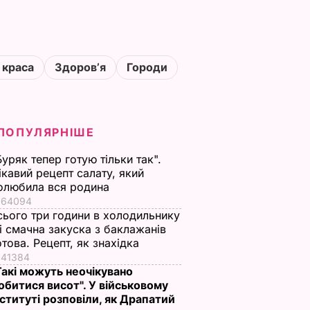
 краса
Здоровʼя
Городи
ПОПУЛЯРНІШЕ
Буряк тепер готую тільки так".
ікавий рецепт салату, який
олюбила вся родина
64094
сього три години в холодильнику
 і смачна закуска з баклажанів
отова. Рецепт, як знахідка
41384
Такі можуть неочікувано
обитися висот". У військовому
нституті розповіли, як Драпатий