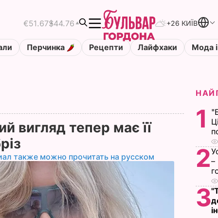
€51.67
$44.76
+26 КИЇВ
али
Перчинка
Рецепти
Лайфхаки
Мода і
НАЙ
1
"
Ц
ий вигляд тепер має її
п
бріз
2
У
иал также можно прочитать на русском
–
г
3
"
д
і