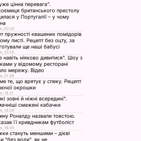
уже цінна перевага".
оємиця британського престолу
илася у Португалії – у чому
ина
я, 00.02
т пружності квашених помідорів
ьому листі. Рецепт без оцту, за
готували ще наші бабусі
я, 23.14
е навіть ніяково дивитися". Шоу з
ками у відомому ресторані
ло мережу. Відео
я, 21.38
ме те, що врятує у спеку. Рецепт
нючої окрошки
я, 18.21
кі зовні й ніжні всередині".
ачніші смажені кабачки
я, 18.09
ну Роналду назвали товстою.
азав її кривдникам футболіст
я, 18.05
жки стануть меншими – дієві
и "без води", як не