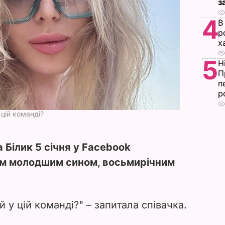
з
4
В
р
х
5
Н
П
п
р
 цій команді?
 Білик 5 січня у Facebook
їм молодшим сином, восьмирічним
 у цій команді?" – запитала співачка.