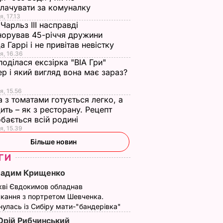
лачувати за комуналку
я, 17.13
Чарльз III насправді
норував 45-річчя дружини
а Гаррі і не привітав невістку
я, 16.36
поділася ексзірка "ВІА Гри"
р і який вигляд вона має зараз?
я, 15.56
а з томатами готується легко, а
ить – як з ресторану. Рецепт
бається всій родині
я, 15.39
Більше новин
ГИ
Вадим Крищенко
кві Євдокимов обладнав
кання з портретом Шевченка.
улась із Сибіру мати-"бандерівка"
рій Рибчинський