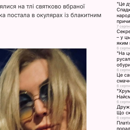
"Це д
ялися на тлі святково вбраної
d
Спадк
ка постала в окулярах із блакитним
народ
прич
e
7 серпн
Секре
o
– у ц
яким 
6 серпн
"На ц
русал
обури
6 серпн
Це са
смач
6 серпн
"Хрум
Найсм
6 серпн
Дружи
Що ск
6 серпн
Платі
порад