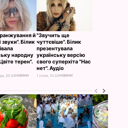
аранжування й
"Звучить ще
 звуки". Білик
чуттєвіше". Білик
івала
презентувала
ську народну
українську версію
Цвіте терен".
свого суперхіта "Нас
нет". Аудіо
да, 20.53
НОВИНИ
1 січня, 10.33
НОВИНИ