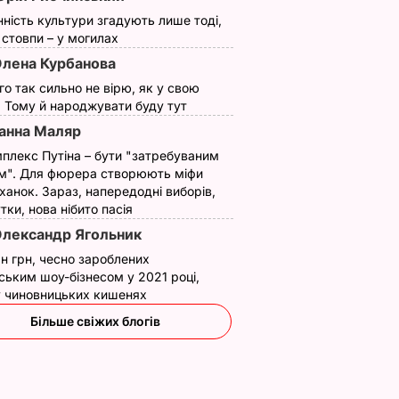
нність культури згадують лише тоді,
ї стовпи – у могилах
лена Курбанова
ого так сильно не вірю, як у свою
. Тому й народжувати буду тут
анна Маляр
плекс Путіна – бути "затребуваним
м". Для фюрера створюють міфи
ханок. Зараз, напередодні виборів,
утки, нова нібито пасія
лександр Ягольник
н грн, чесно зароблених
ським шоу-бізнесом у 2021 році,
 у чиновницьких кишенях
Більше свіжих блогів