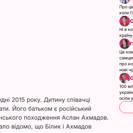
Про ці
коли ї
О
Ні в к
країну
Г
Це ком
самце
про ко
нові ч
О
100 мл
україн
осіли
удні 2015 року. Дитину співачці
ати. Його батьком є російський
нського походження Аслан Ахмадов.
ало відомо, що Білик і Ахмадов