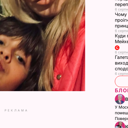
переп
6 серпн
Чому 
проіг
принц
6 серпн
Куди 
Мейхе
6 серпн
Галет
виход
сподо
6 серпн
БЛО
У Мос
РЕКЛАМА
помеш
Поверн
Ю