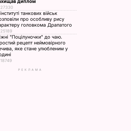
ахищав диплом
27330
 інституті танкових військ
озповіли про особливу рису
арактеру головкома Драпатого
25189
іжні "Поцілуночки" до чаю.
ростий рецепт неймовірного
ечива, яке стане улюбленим у
одині
18749
РЕКЛАМА