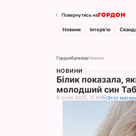
Повернутись на
Новини
Інтервʼю
Сканд
Гордон
Бульвар
Новини
НОВИНИ
Білик показала, як
молодший син Та
6 січня 2025, 11.49
Этот матер