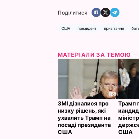
Поділитися
США
президент
привітання
бат
МАТЕРІАЛИ ЗА ТЕМОЮ
ЗМІ дізналися про
Трамп 
низку рішень, які
кандид
ухвалить Трамп на
міністрі
посаді президента
держс
США
США