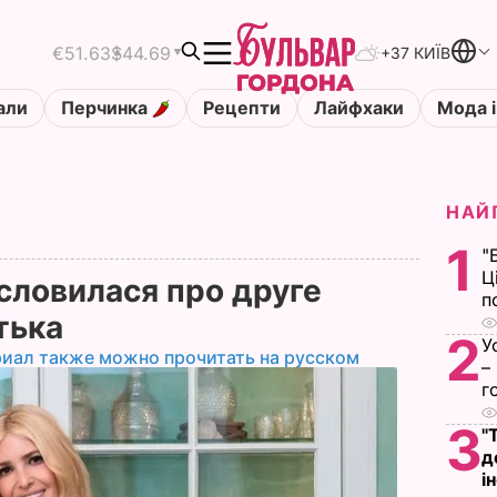
€51.63
$44.69
+37 КИЇВ
али
Перчинка
Рецепти
Лайфхаки
Мода і
НАЙ
1
"
Ц
словилася про друге
п
тька
2
У
риал также можно прочитать на русском
–
г
3
"
д
і