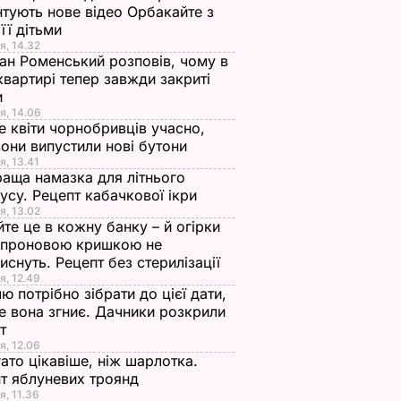
тують нове відео Орбакайте з
 її дітьми
я, 14.32
ан Роменський розповів, чому в
квартирі тепер завжди закриті
и
я, 14.06
е квіти чорнобривців учасно,
они випустили нові бутони
я, 13.41
аща намазка для літнього
усу. Рецепт кабачкової ікри
я, 13.02
те це в кожну банку – й огірки
апроновою кришкою не
иснуть. Рецепт без стерилізації
я, 12.49
ю потрібно зібрати до цієї дати,
е вона згниє. Дачники розкрили
ет
я, 12.06
ато цікавіше, ніж шарлотка.
т яблуневих троянд
я, 11.36