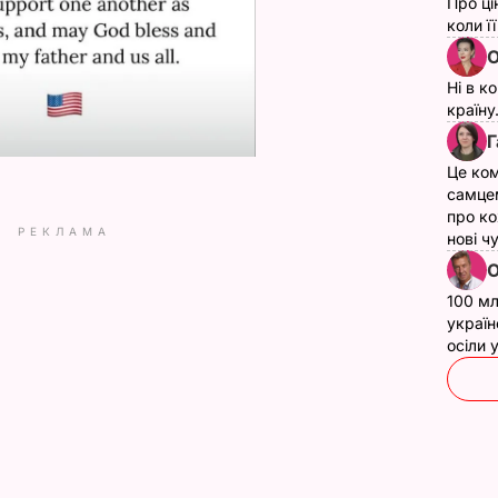
Про ці
коли ї
О
Ні в к
країну
Г
Це ком
самце
про ко
РЕКЛАМА
нові ч
О
100 мл
україн
осіли