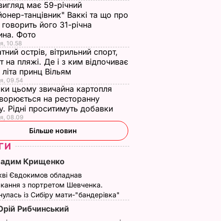
вигляд має 59-річний
йонер-танцівник" Ваккі та що про
 говорить його 31-річна
ина. Фото
я, 10.58
тний острів, вітрильний спорт,
т на пляжі. Де і з ким відпочиває
 літа принц Вільям
я, 09.54
ки цьому звичайна картопля
ворюється на ресторанну
у. Рідні проситимуть добавки
я, 08.09
Більше новин
ГИ
Вадим Крищенко
кві Євдокимов обладнав
кання з портретом Шевченка.
улась із Сибіру мати-"бандерівка"
рій Рибчинський