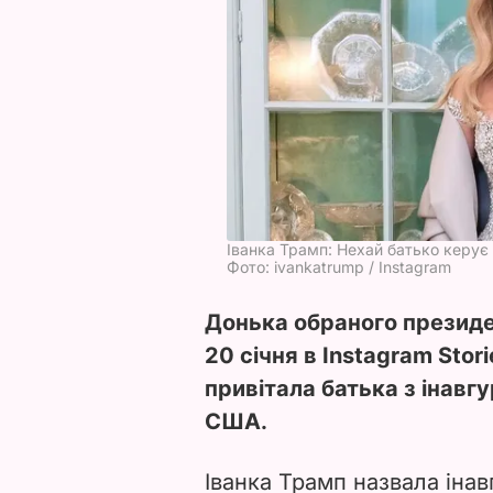
Іванка Трамп: Нехай батько керує
Фото: ivankatrump / Instagram
Донька обраного презид
20 січня в Instagram Stor
привітала батька з інавг
США.
Іванка Трамп назвала іна