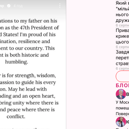
Який 
"міль
нього
друж
6 серпн
Прива
крике
цього
6 серпн
Завдя
перет
страв
6 серпн
БЛО
У Мос
помеш
Поверн
Ю