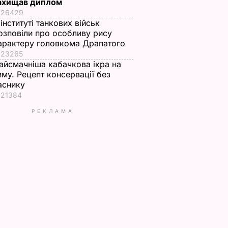
ахищав диплом
26429
 інституті танкових військ
озповіли про особливу рису
арактеру головкома Драпатого
23265
айсмачніша кабачкова ікра на
иму. Рецепт консервації без
аснику
21384
РЕКЛАМА