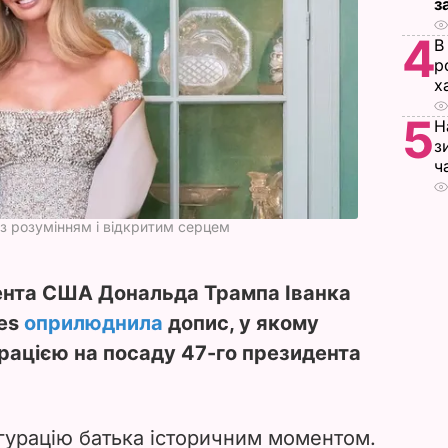
з
4
В
р
х
5
Н
з
ч
 з розумінням і відкритим серцем
ента США Дональда Трампа Іванка
ies
оприлюднила
допис, у якому
урацією на посаду 47-го президента
вгурацію батька історичним моментом.