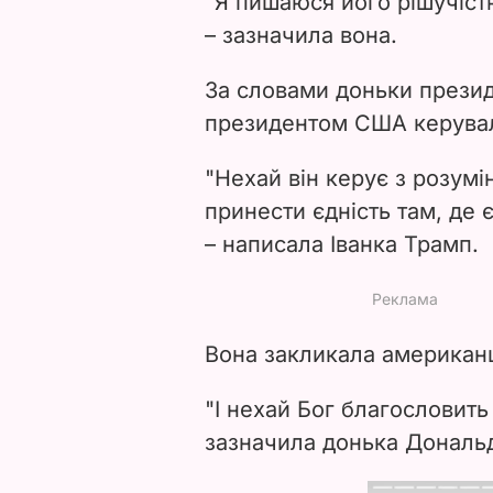
"Я пишаюся його рішучістю,
– зазначила вона.
За словами доньки презид
президентом США керували
"Нехай він керує з розумі
принести єдність там, де є
– написала Іванка Трамп.
Вона закликала американц
"І нехай Бог благословить 
зазначила донька Дональ