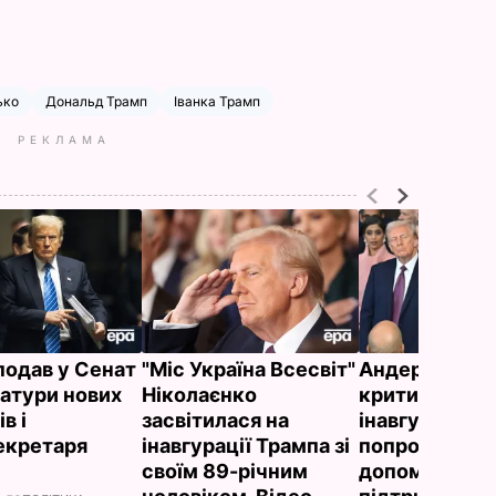
ько
Дональд Трамп
Іванка Трамп
РЕКЛАМА
подав у Сенат
"Міс Україна Всесвіт"
Андервуд, як
атури нових
Ніколаєнко
критику, спів
в і
засвітилася на
інавгурації Т
екретаря
інавгурації Трампа зі
попросила п
своїм 89-річним
допомогу. Її