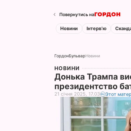
Повернутись на
Новини
Інтервʼю
Сканд
Гордон
Бульвар
Новини
НОВИНИ
Донька Трампа ви
президентство ба
21 січня 2025, 17.03
Этот мате