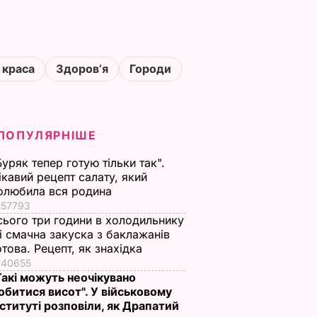
 краса
Здоровʼя
Городи
ПОПУЛЯРНІШЕ
Буряк тепер готую тільки так".
ікавий рецепт салату, який
олюбила вся родина
57793
сього три години в холодильнику
 і смачна закуска з баклажанів
отова. Рецепт, як знахідка
40655
Такі можуть неочікувано
обитися висот". У військовому
нституті розповіли, як Драпатий