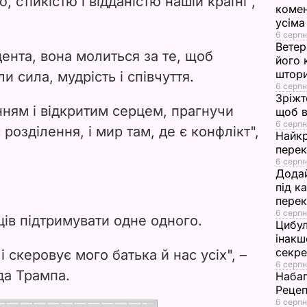
 стійкістю і відданістю нашій країні",
комен
i
усіма
6 серпн
d
Ветер
ента, вона молиться за те, щоб
його 
e
штор
 сила, мудрість і співчуття.
6 серпн
Зріжт
o
нням і відкритим серцем, прагнучи
щоб в
6 серпн
 розділення, і мир там, де є конфлікт",
Найкр
перек
6 серпн
Додай
під к
перек
6 серпн
ів підтримувати одне одного.
Цибул
інакш
секр
і скеровує мого батька й нас усіх", –
6 серпн
да Трампа.
Набаг
Рецеп
6 серпн