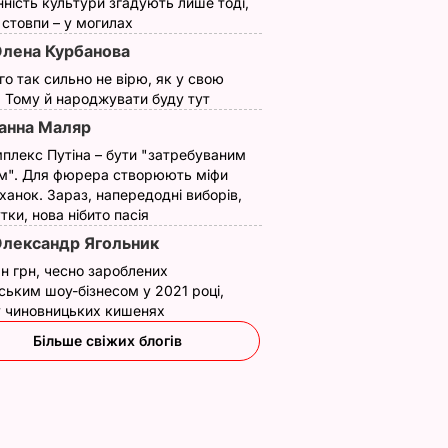
нність культури згадують лише тоді,
ї стовпи – у могилах
лена Курбанова
ого так сильно не вірю, як у свою
. Тому й народжувати буду тут
анна Маляр
плекс Путіна – бути "затребуваним
м". Для фюрера створюють міфи
ханок. Зараз, напередодні виборів,
утки, нова нібито пасія
лександр Ягольник
н грн, чесно зароблених
ським шоу-бізнесом у 2021 році,
 у чиновницьких кишенях
Більше свіжих блогів