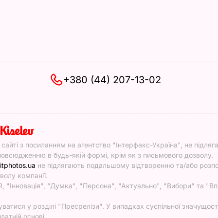
+380 (44) 207-13-02
y
у сайті з посиланням на агентство "Інтерфакс-Україна", не підляг
овсюдженню в будь-якій формі, крім як з письмового дозволу.
itphotos.ua
не підлягають подальшому відтворенню та/або роз
волу компанії.
, "Інновація", "Думка", "Персона", "Актуально", "Вибори" та "Вп
атися у розділі "Пресрелізи". У випадках суспільної значущості
латній основі.