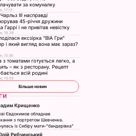
лачувати за комуналку
Джамала заспівала
Джамала показала
я, 17.13
Чарльз III насправді
під акомпанемент
чоловіка і сина
норував 45-річчя дружини
сню
піаніста Амасяна
16 квітня, 11.08
НОВИНИ
а Гаррі і не привітав невістку
ео
24 квітня, 10.26
НОВИНИ
я, 16.36
поділася ексзірка "ВІА Гри"
ИНИ
р і який вигляд вона має зараз?
я, 15.56
а з томатами готується легко, а
ить – як з ресторану. Рецепт
бається всій родині
я, 15.39
Більше новин
ГИ
Вадим Крищенко
що
"Хрумкі зовні й ніжні
Дружину Роналду
кві Євдокимов обладнав
у.
всередині".
назвали товстою. Щ
кання з портретом Шевченка.
нючої
Найсмачніші
сказав її кривдник
улась із Сибіру мати-"бандерівка"
смажені кабачки
футболіст
рій Рибчинський