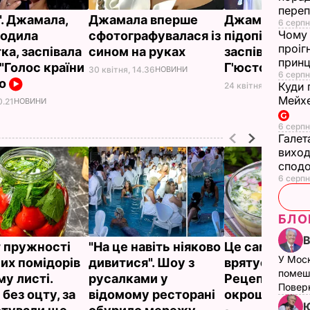
переп
". Джамала,
Джамала вперше
Джамала з
6 серпн
Чому 
родила
сфотографувалася із
підопічними
проіг
ка, заспівала
сином на руках
заспівала пі
принц
"Голос країни
Г'юстон. Від
30 квітня, 14.36
НОВИНИ
6 серпн
ео
Куди 
24 квітня, 16.00
НОВ
Мейхе
0.21
НОВИНИ
6 серпн
Галет
виход
сподо
6 серпн
БЛО
 пружності
"На це навіть ніяково
Це саме те, 
У Мос
их помідорів
дивитися". Шоу з
врятує у спек
помеш
му листі.
русалками у
Рецепт смач
Поверн
без оцту, за
відомому ресторані
окрошки
Ю