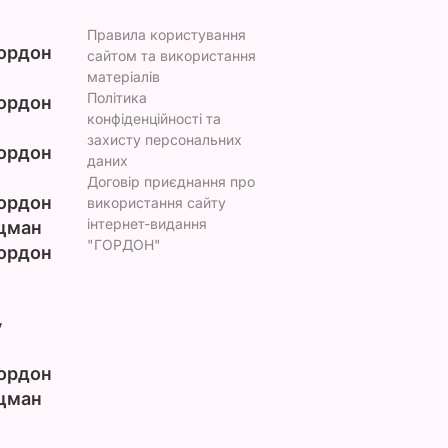
Правила користування
ордон
сайтом та використання
матеріалів
Політика
ордон
конфіденційності та
захисту персональних
ордон
даних
Договір приєднання про
ордон
використання сайту
інтернет-видання
цман
"ГОРДОН"
ордон
у
ордон
цман