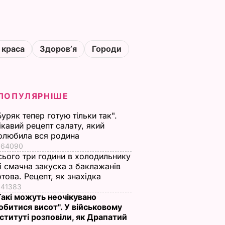
 краса
Здоровʼя
Городи
ПОПУЛЯРНІШЕ
Буряк тепер готую тільки так".
ікавий рецепт салату, який
олюбила вся родина
64090
сього три години в холодильнику
 і смачна закуска з баклажанів
отова. Рецепт, як знахідка
41383
Такі можуть неочікувано
обитися висот". У військовому
нституті розповіли, як Драпатий