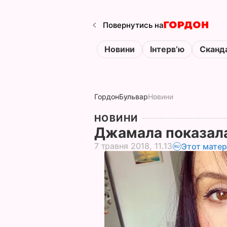
Повернутись на
Новини
Інтервʼю
Сканд
Гордон
Бульвар
Новини
НОВИНИ
Джамала показала
7 травня 2018, 11.13
Этот матер