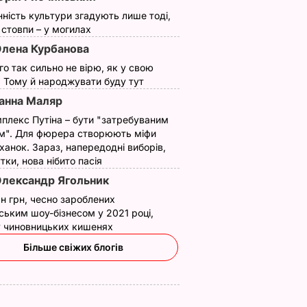
ВАР
6 серпня, 18.09
БУЛЬВАР
6 серпня, 18.05
БУЛЬВАР
нність культури згадують лише тоді,
ї стовпи – у могилах
лена Курбанова
ого так сильно не вірю, як у свою
. Тому й народжувати буду тут
анна Маляр
плекс Путіна – бути "затребуваним
м". Для фюрера створюють міфи
ханок. Зараз, напередодні виборів,
утки, нова нібито пасія
лександр Ягольник
н грн, чесно зароблених
ським шоу-бізнесом у 2021 році,
 у чиновницьких кишенях
Більше свіжих блогів