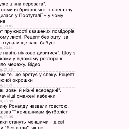
уже цінна перевага".
оємиця британського престолу
илася у Португалії – у чому
ина
я, 00.02
т пружності квашених помідорів
ьому листі. Рецепт без оцту, за
готували ще наші бабусі
я, 23.14
е навіть ніяково дивитися". Шоу з
ками у відомому ресторані
ло мережу. Відео
я, 21.38
ме те, що врятує у спеку. Рецепт
нючої окрошки
я, 18.21
кі зовні й ніжні всередині".
ачніші смажені кабачки
я, 18.09
ну Роналду назвали товстою.
азав її кривдникам футболіст
я, 18.05
жки стануть меншими – дієві
и "без води", як не