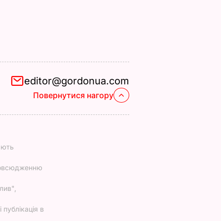
editor@gordonua.com
Повернутися нагору
ають
повсюдженню
лив",
 публікація в