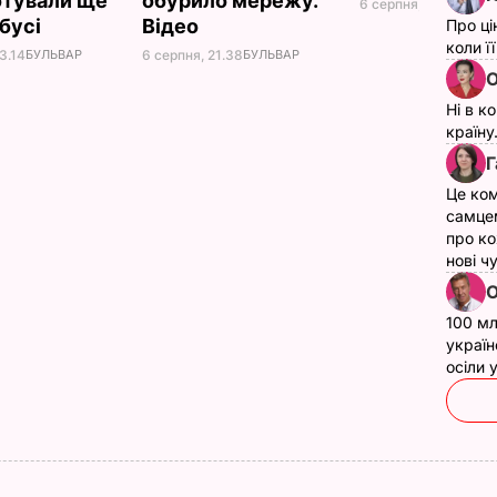
отували ще
обурило мережу.
6 серпня, 18.21
БУЛЬ
абусі
Відео
Про ці
коли ї
3.14
БУЛЬВАР
6 серпня, 21.38
БУЛЬВАР
О
Ні в к
країну
Г
Це ком
самце
про ко
нові ч
О
100 мл
україн
осіли