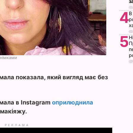
з
4
В
р
х
5
Н
П
п
р
знімками
мала показала, який вигляд має без
мала в Instagram
оприлюднила
 макіяжу.
РЕКЛАМА