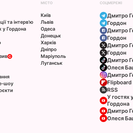
МІСТО
СОЦМЕРЕЖІ
Київ
Дмитро Г
ції та інтерв'ю
Львів
Гордон
х у Гордона
Одеса
Дмитро Г
Донецьк
Гордон
р
Харків
Дмитро Г
Дніпро
Гордон
зив
Маріуполь
Дмитро Г
Луганськ
Олеся Ба
Дмитро Г
ання
Flipboard
e-шоу
RSS
оєкти
У гостях 
Гордона
Дмитро Г
Олеся Ба