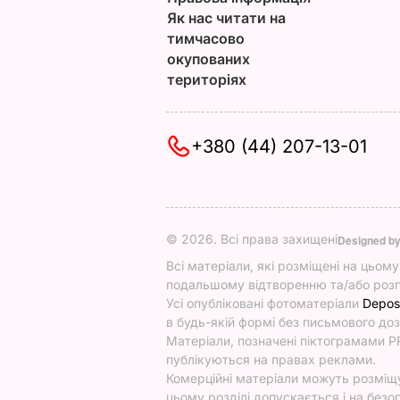
Як нас читати на
тимчасово
окупованих
територіях
+380 (44) 207-13-01
© 2026. Всі права захищені
Designed b
Всі матеріали, які розміщені на цьом
подальшому відтворенню та/або розп
Усі опубліковані фотоматеріали
Depos
в будь-якій формі без письмового доз
Матеріали, позначені піктограмами PR
публікуються на правах реклами.
Комерційні матеріали можуть розміщув
цьому розділі допускається і на безоп