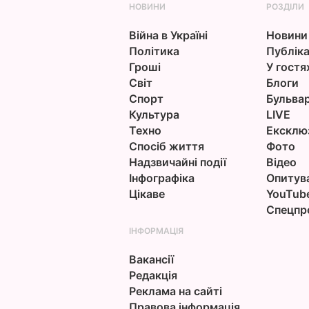
НОВИНИ
РОЗДІЛИ
Війна в Україні
Новини
Політика
Публіка
Гроші
У гостя
Світ
Блоги
Спорт
Бульва
Культура
LIVE
Техно
Ексклю
Спосіб життя
Фото
Надзвичайні події
Відео
Інфографіка
Опитув
Цікаве
YouTub
Спецпр
ІНФОРМАЦІЯ
Вакансії
Редакція
Реклама на сайті
Правова інформація