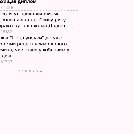
ахищав диплом
27329
 інституті танкових військ
озповіли про особливу рису
арактеру головкома Драпатого
25187
іжні "Поцілуночки" до чаю.
ростий рецепт неймовірного
ечива, яке стане улюбленим у
одині
18737
РЕКЛАМА