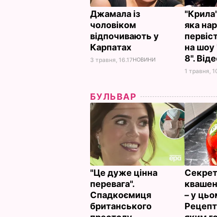
Джамала із
"Крила
чоловіком
яка на
відпочивають у
первіст
Карпатах
на шоу 
8". Від
3 травня, 16.17
НОВИНИ
1 травня, 1
БУЛЬВАР
"Це дуже цінна
Секрет
перевага".
квашен
Спадкоємиця
– у цьо
британського
Рецепт 