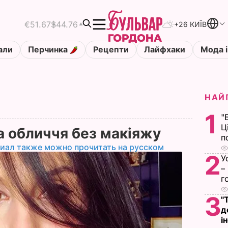
€51.67
$44.76
+26 КИЇВ
али
Перчинка
Рецепти
Лайфхаки
Мода і
НАЙ
1
"
Ц
 обличчя без макіяжу
п
иал также можно прочитать на русском
2
У
–
г
3
"
д
і