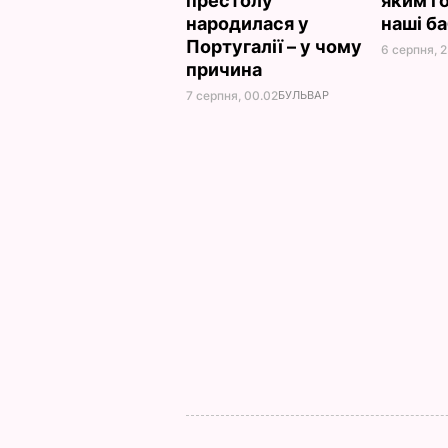
престолу
яким г
народилася у
наші б
Португалії – у чому
6 серпня, 2
причина
7 серпня, 00.02
БУЛЬВАР