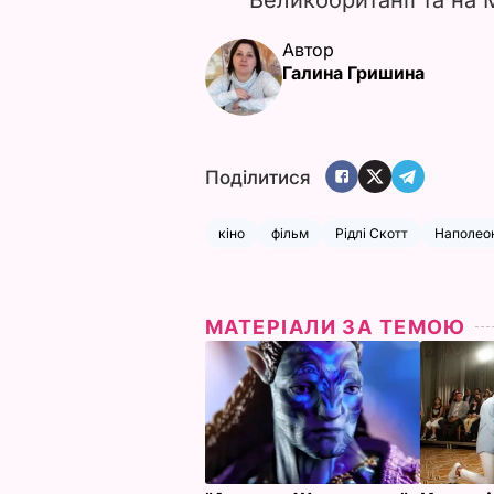
Автор
Галина Гришина
Поділитися
кіно
фільм
Рідлі Скотт
Наполео
МАТЕРІАЛИ ЗА ТЕМОЮ