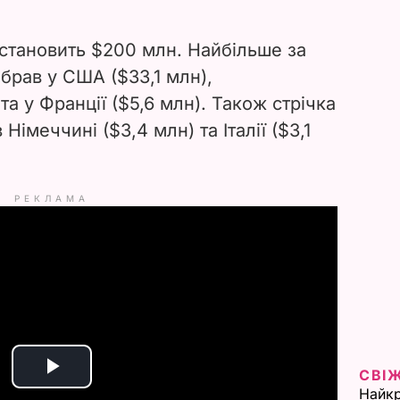
 становить $200 млн. Найбільше за
ібрав у США ($33,1 млн),
та у Франції ($5,6 млн). Також стрічка
Німеччині ($3,4 млн) та Італії ($3,1
РЕКЛАМА
СВІ
P
Найкр