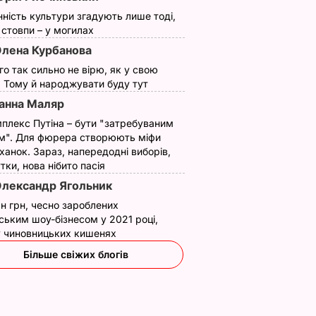
нність культури згадують лише тоді,
ї стовпи – у могилах
лена Курбанова
ого так сильно не вірю, як у свою
. Тому й народжувати буду тут
анна Маляр
плекс Путіна – бути "затребуваним
м". Для фюрера створюють міфи
ханок. Зараз, напередодні виборів,
утки, нова нібито пасія
лександр Ягольник
н грн, чесно зароблених
ським шоу-бізнесом у 2021 році,
 у чиновницьких кишенях
Більше свіжих блогів