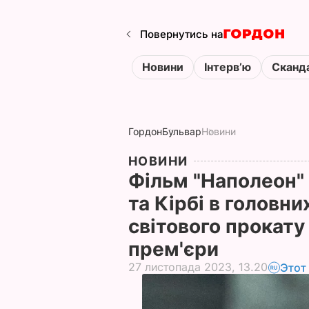
Повернутись на
Новини
Інтервʼю
Сканд
Гордон
Бульвар
Новини
НОВИНИ
Фільм "Наполеон" 
та Кірбі в головн
світового прокату
прем'єри
27 листопада 2023, 13.20
Этот