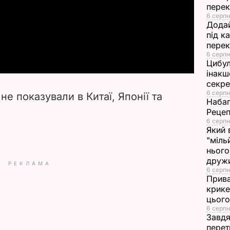
перек
l
6 серпн
Додай
під к
a
перек
6 серпн
y
Цибул
інакш
V
секр
6 серпн
не показували в Китаї, Японії та
Набаг
i
Рецеп
6 серпн
d
Який 
"міль
нього
e
друж
РЕКЛАМА
6 серпн
o
Прива
крике
цього
6 серпн
Завдя
перет