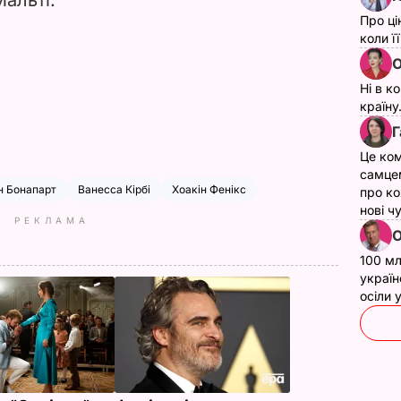
Про ці
коли ї
О
Ні в к
країну
Г
Це ком
самце
н Бонапарт
Ванесса Кірбі
Хоакін Фенікс
про ко
нові ч
РЕКЛАМА
О
100 мл
україн
осіли