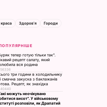
 краса
Здоровʼя
Городи
ПОПУЛЯРНІШЕ
Буряк тепер готую тільки так".
ікавий рецепт салату, який
олюбила вся родина
56336
сього три години в холодильнику
 і смачна закуска з баклажанів
отова. Рецепт, як знахідка
40440
Такі можуть неочікувано
обитися висот". У військовому
нституті розповіли, як Драпатий