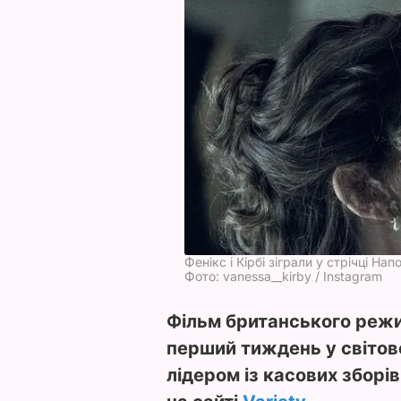
Фенікс і Кірбі зіграли у стрічці На
Фото: vanessa__kirby / Instagram
Фільм британського режи
перший тиждень у світово
лідером із касових зборі