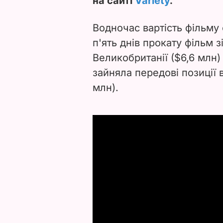
на сайті
Variety
.
Водночас вартість фільму
п'ять днів прокату фільм з
Великобританії ($6,6 млн) 
зайняла передові позиції в 
млн).