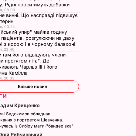
у. Рідні проситимуть добавки
я, 08.09
не винні. Що насправді підвищує
стерин
я, 00.24
ійський упир" майже годину
 пацієнтів, розгулюючи на даху
ні з косою і в чорному балахоні
я, 23.40
 там його відвідують члени
и протягом літа". Де
чивають Чарльз III і його
ина Камілла
я, 20.33
Більше новин
ГИ
Вадим Крищенко
кві Євдокимов обладнав
кання з портретом Шевченка.
улась із Сибіру мати-"бандерівка"
рій Рибчинський