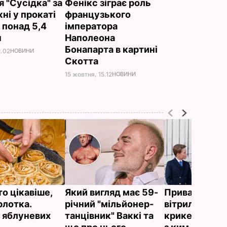
 "Сусідка" за
Фенікс зіграє роль
ні у прокаті
французького
 понад 5,4
імператора
н
Наполеона
Бонапарта в картині
2.02
НОВИНИ
Скотта
15 жовтня, 15.12
НОВИНИ
о цікавіше,
Який вигляд має 59-
Приватний ос
рлотка.
річний "мільйонер-
вітрильний с
 яблуневих
танцівник" Ваккі та
крикет на пля