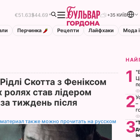
€51.63
$44.69
+35 КИЇВ
али
Перчинка
Рецепти
Лайфхаки
Мода і
НАЙ
1
"
Ц
Рідлі Скотта з Феніксом
п
их ролях став лідером
2
У
 за тиждень після
–
г
3
 материал также можно прочитать на русском
"
д
і