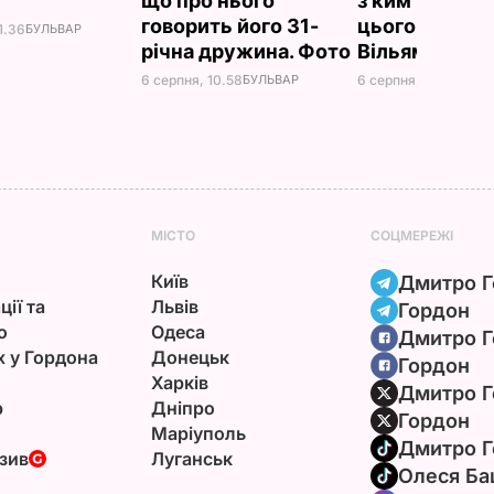
д
що про нього
з ким відпоч
говорить його 31-
цього літа пр
1.36
БУЛЬВАР
річна дружина. Фото
Вільям
6 серпня, 10.58
БУЛЬВАР
6 серпня, 09.54
БУЛЬ
МІСТО
СОЦМЕРЕЖІ
Київ
Дмитро Г
ції та
Львів
Гордон
ю
Одеса
Дмитро Г
х у Гордона
Донецьк
Гордон
Харків
Дмитро Г
р
Дніпро
Гордон
Маріуполь
Дмитро Г
зив
Луганськ
Олеся Ба