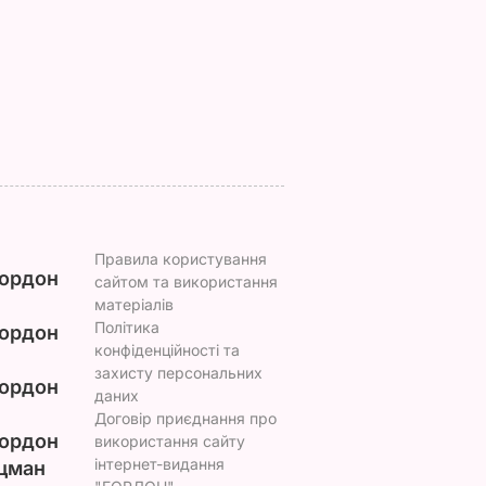
иває
ресторанну страву.
6 серпня, 00.24
БУЛЬВАР
инц
Рідні проситимуть
добавки
ВАР
6 серпня, 08.09
БУЛЬВАР
Правила користування
ордон
сайтом та використання
матеріалів
Політика
ордон
конфіденційності та
захисту персональних
ордон
даних
Договір приєднання про
ордон
використання сайту
інтернет-видання
цман