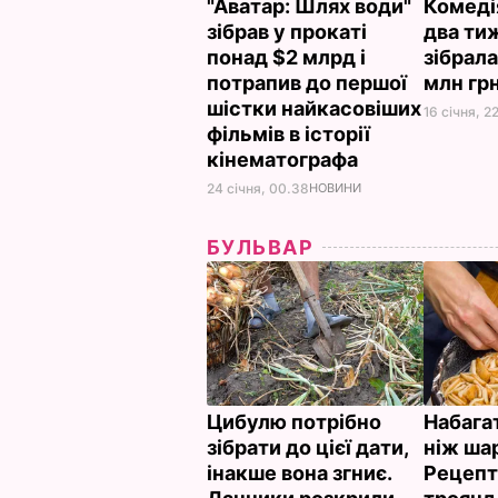
"Аватар: Шлях води"
Комедія
зібрав у прокаті
два тиж
понад $2 млрд і
зібрала
потрапив до першої
млн гр
шістки найкасовіших
16 січня, 2
фільмів в історії
кінематографа
24 січня, 00.38
НОВИНИ
БУЛЬВАР
Цибулю потрібно
Набагат
зібрати до цієї дати,
ніж ша
інакше вона згниє.
Рецепт