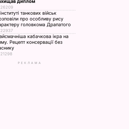
ахищав диплом
26209
 інституті танкових військ
озповіли про особливу рису
арактеру головкома Драпатого
22937
айсмачніша кабачкова ікра на
иму. Рецепт консервації без
аснику
21298
РЕКЛАМА