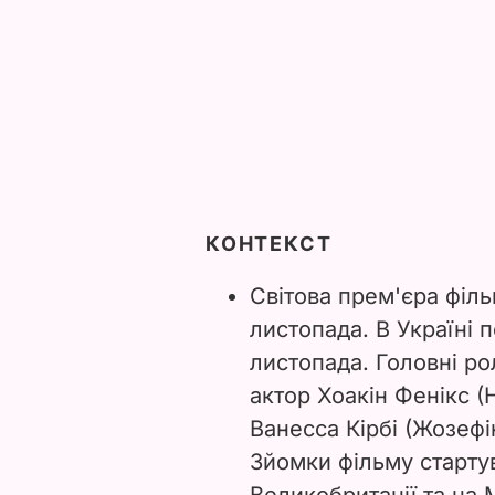
КОНТЕКСТ
Світова прем'єра філ
листопада. В Україні 
листопада. Головні ро
актор Хоакін Фенікс (
Ванесса Кірбі (Жозефі
Зйомки фільму стартув
Великобританії та на 