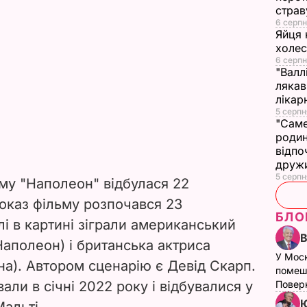
страв
6 серпн
Яйця 
холе
6 серпн
"Валл
лякав
лікар
5 серпн
"Саме
родин
відпо
друж
5 серпн
ьму "Наполеон" відбулася 22
показ фільму розпочався 23
БЛО
лі в картині зіграли американський
Наполеон) і британська актриса
У Мос
на). Автором сценарію є Девід Скарп.
помеш
али в січні 2022 року і відбувалися у
Поверн
Ю
Мальті.