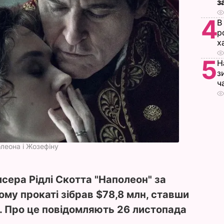
з
4
В
р
х
5
Н
з
ч
полеона і Жозефіну
сера Рідлі Скотта "Наполеон" за
му прокаті зібрав $78,8 млн, ставши
в. Про це повідомляють 26 листопада