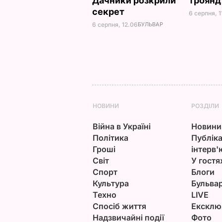
Дачники розкрили
троян
секрет
6 серпня, 1
6 серпня, 12.06
БУЛЬВАР
НОВИНИ
РОЗДІЛИ
Війна в Україні
Новини
Політика
Публіка
Гроші
інтерв'
Світ
У гостя
Спорт
Блоги
Культура
Бульва
Техно
LIVE
Спосіб життя
Ексклю
Надзвичайні події
Фото