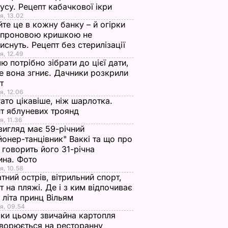
усу. Рецепт кабачкової ікри
я, 13.02
те це в кожну банку – й огірки
апроновою кришкою не
иснуть. Рецепт без стерилізації
я, 12.49
ю потрібно зібрати до цієї дати,
е вона згниє. Дачники розкрили
ет
я, 12.06
ато цікавіше, ніж шарлотка.
т яблуневих троянд
я, 11.36
вигляд має 59-річний
йонер-танцівник" Ваккі та що про
 говорить його 31-річна
ина. Фото
я, 10.58
тний острів, вітрильний спорт,
т на пляжі. Де і з ким відпочиває
 літа принц Вільям
я, 09.54
ки цьому звичайна картопля
ворюється на ресторанну