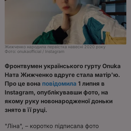
Жижченко народила первістка навесні 2020 року
Фото: onukaofficial / Instagram
Фронтвумен українського гурту Onuka
Ната Жижченко вдруге стала матір'ю.
Про це вона
повідомила
1 липня в
Instagram, опублікувавши фото, на
якому руку новонародженої доньки
знято в її руці.
"Ліна", – коротко підписала фото