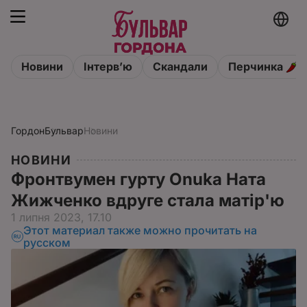
Новини
Інтервʼю
Скандали
Перчинка
Гордон
Бульвар
Новини
НОВИНИ
Фронтвумен гурту Onuka Ната
Жижченко вдруге стала матір'ю
1 липня 2023, 17.10
Этот материал также можно прочитать на
русском