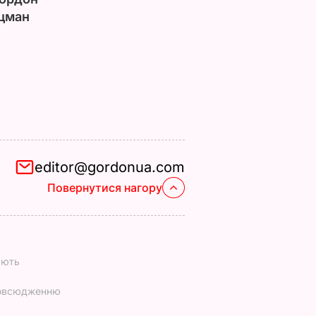
цман
editor@gordonua.com
Повернутися нагору
ають
повсюдженню