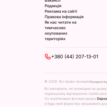
Вакансії
Редакція
Реклама на сайті
Правова інформація
Як нас читати на
тимчасово
окупованих
територіях
+380 (44) 207-13-01
© 2026. Всі права захищені
Designed b
Всі матеріали, які розміщені на цьом
подальшому відтворенню та/або розп
Усі опубліковані фотоматеріали
Depos
в будь-якій формі без письмового доз