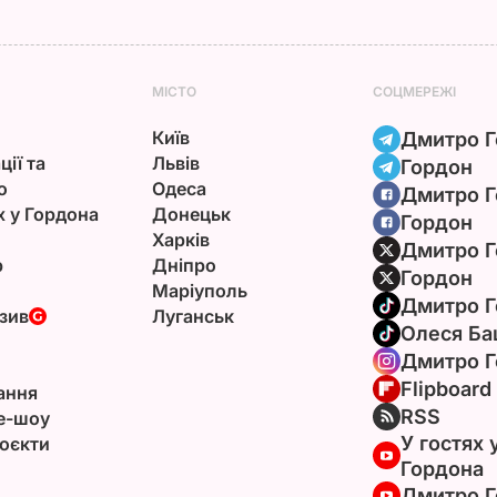
МІСТО
СОЦМЕРЕЖІ
Київ
Дмитро Г
ції та
Львів
Гордон
ю
Одеса
Дмитро Г
х у Гордона
Донецьк
Гордон
Харків
Дмитро Г
р
Дніпро
Гордон
Маріуполь
Дмитро Г
зив
Луганськ
Олеся Ба
Дмитро Г
Flipboard
ання
RSS
e-шоу
У гостях 
оєкти
Гордона
Дмитро Г