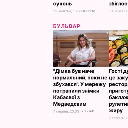
суконь
збігло
23 жовтня, 13.55
НОВИНИ
10 березня,
БУЛЬВАР
"Дімка був наче
Гості 
нормальний, поки не
це заку
збухався". У мережу
рестор
потрапили знімки
пригот
Кабаєвої з
баклаж
Медведєвим
рулети
жиру
7 серпня, 20.39
БУЛЬВАР
7 серпня, 2