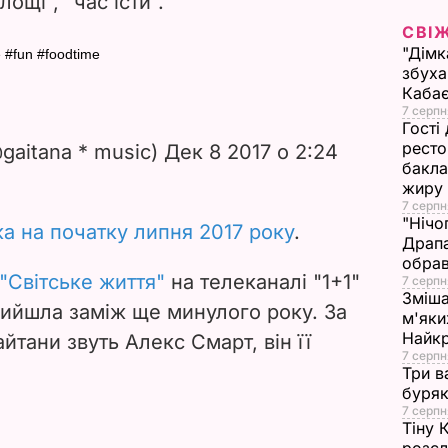
ощі", "час їсти".
СВІ
d
"Дімк
 #fun #foodtime
збуха
e
Каба
7 серпн
o
Гості
ресто
@gaitana * music) Дек 8 2017 о 2:24
бакла
жиру
7 серпн
"Нічо
а на початку липня 2017 року
.
Драпа
обрав
"Світське життя"
на телеканалі "1+1"
7 серпн
Зміша
вийшла заміж ще минулого року. За
м'яки
Найк
айтани звуть Алекс Смарт, він її
7 серпн
Три в
буряк
7 серпн
Тіну 