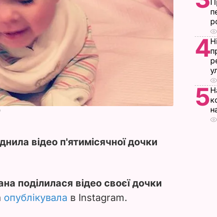
П
п
р
4
Н
п
р
у
5
Н
к
н
о
нила відео п'ятимісячної дочки
ана поділилася відео своєї дочки
а
опублікувала
в Instagram.