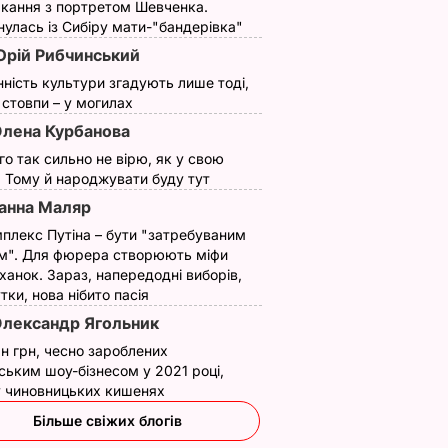
кання з портретом Шевченка.
ИНИ
12 вересня, 14.43
НОВИНИ
улась із Сибіру мати-"бандерівка"
рій Рибчинський
нність культури згадують лише тоді,
ї стовпи – у могилах
лена Курбанова
ого так сильно не вірю, як у свою
. Тому й народжувати буду тут
анна Маляр
плекс Путіна – бути "затребуваним
з
Три важливі кроки – і
Тіну Кароль, яка
м". Для фюрера створюють міфи
ціла
ваш салат із буряку
"вперше за життя
ханок. Зараз, напередодні виборів,
аче пух,
буде неймовірним
розслабилась і
утки, нова нібито пасія
ва.
повірила почуттям",
лександр Ягольник
7 серпня, 17.29
БУЛЬВАР
ецепт
викликали на допит
н грн, чесно зароблених
Що сталося
ВАР
ським шоу-бізнесом у 2021 році,
7 серпня, 17.26
БУЛЬВАР
 у чиновницьких кишенях
Більше свіжих блогів