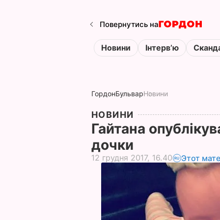
Повернутись на
Новини
Інтервʼю
Сканд
Гордон
Бульвар
Новини
НОВИНИ
Гайтана опублікув
дочки
12 грудня 2017, 16.40
Этот мат