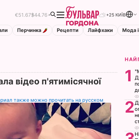
€51.67
$44.76
+25 КИЇВ
али
Перчинка
Рецепти
Лайфхаки
Мода і
НАЙ
1
"
Д
ала відео п'ятимісячної
п
д
ериал также можно прочитать на русском
2
Д
о
н
с
3
Н