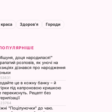
 краса
Здоровʼя
Городи
ПОПУЛЯРНІШЕ
Мішуня, доця народилася!"
рапатий розповів, як уночі на
озиціях дізнався про народження
оньки
53631
одайте це в кожну банку – й
гірки під капроновою кришкою
е перекиснуть. Рецепт без
терилізації
23764
іжні "Поцілуночки" до чаю.