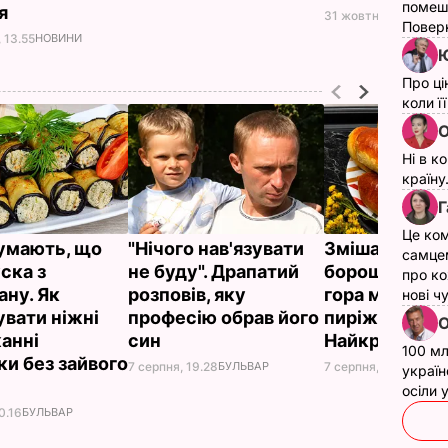
помеш
ся
31 жовтня, 13.13
НОВ
Поверн
 13.55
НОВИНИ
Ю
Про ці
коли ї
О
Ні в к
країну
Г
Це ком
думають, що
"Нічого нав'язувати
Змішайте це 
самце
ска з
не буду". Драпатий
борошном – і 
про ко
ану. Як
розповів, яку
гора м'яких, н
нові ч
увати ніжні
професію обрав його
пиріжків гото
О
анні
син
Найкращий р
100 мл
ки без зайвого
7 серпня, 19.28
БУЛЬВАР
7 серпня, 18.03
БУЛЬ
україн
осіли
0.16
БУЛЬВАР