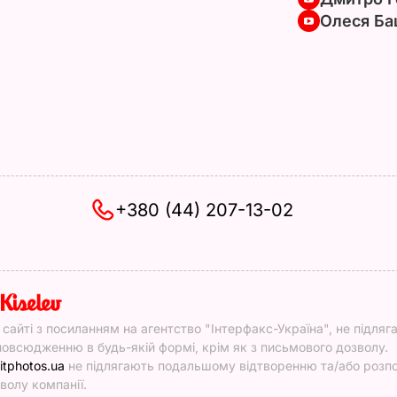
Олеся Ба
+380 (44) 207-13-02
y
у сайті з посиланням на агентство "Інтерфакс-Україна", не підляг
овсюдженню в будь-якій формі, крім як з письмового дозволу.
itphotos.ua
не підлягають подальшому відтворенню та/або роз
волу компанії.