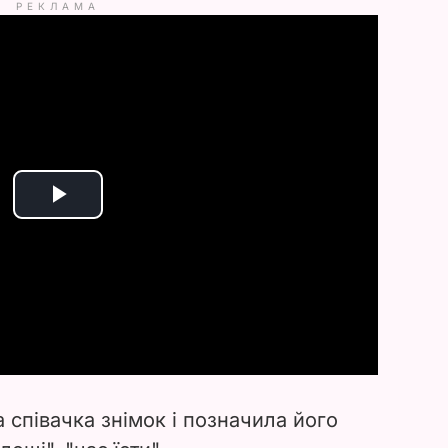
РЕКЛАМА
P
l
a
y
V
а співачка знімок і позначила його
i