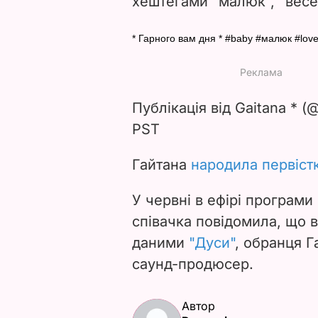
хештегами "малюк", "весел
* Гарного вам дня * #baby #малюк #love
Публікація від Gaitana * (
PST
Гайтана
народила первістк
У червні в ефірі програми
співачка повідомила, що 
даними
"Дуси"
, обранця Г
саунд-продюсер.
Автор