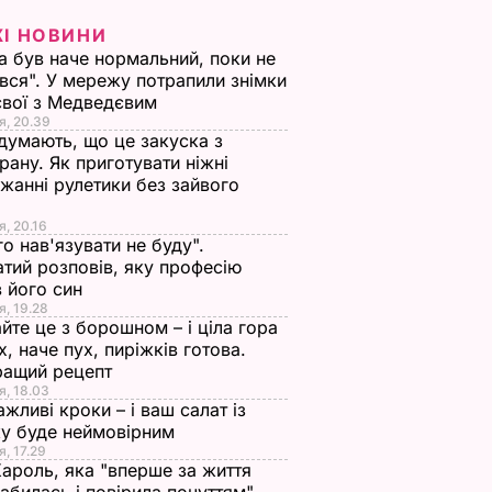
ЖІ НОВИНИ
а був наче нормальний, поки не
вся". У мережу потрапили знімки
євої з Медведєвим
я, 20.39
 думають, що це закуска з
рану. Як приготувати ніжні
жанні рулетики без зайвого
я, 20.16
го нав'язувати не буду".
тий розповів, яку професію
 його син
я, 19.28
йте це з борошном – і ціла гора
х, наче пух, пиріжків готова.
ращий рецепт
я, 18.03
ажливі кроки – і ваш салат із
у буде неймовірним
я, 17.29
Кароль, яка "вперше за життя