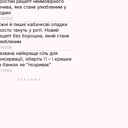
ростий рецепт неймовірного
ечива, яке стане улюбленим у
одині
22303
іжні й пишні кабачкові оладки
росто тануть у роті. Новий
ецепт без борошна, який стане
любленим
16508
азвана найкраща сіль для
онсервації, оберіть її – і кришки
а банках не "позриває"
13564
РЕКЛАМА