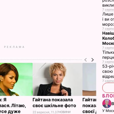
розсл
викли
7 серпн
Лише 
і ви 
моро
7 серпн
Навіщ
Колоб
Москв
РЕКЛАМА
7 серпн
Тільк
перцю
7 серпн
53-рі
свою 
відре
7 серпн
БЛО
: Я
Гайтана показала
Гайтана впер
ася. Літаю,
своє шкільне фото
показала обл
У Мос
 усе дуже
своєї дочки
22 вересня, 11.37
НОВИНИ