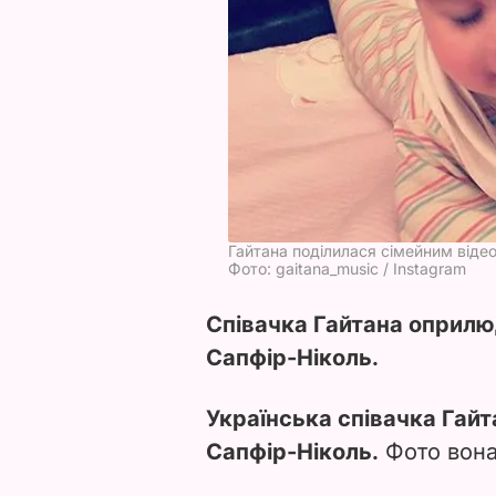
Гайтана поділилася сімейним віде
Фото: gaitana_music / Instagram
Співачка Гайтана оприлюд
Сапфір-Ніколь.
Українська співачка Гайт
Сапфір-Ніколь.
Фото вон