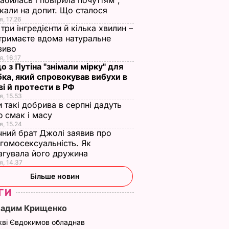
абилась і повірила почуттям",
кали на допит. Що сталося
я, 17.26
три інгредієнти й кілька хвилин –
отримаєте вдома натуральне
зиво
я, 16.17
о з Путіна "знімали мірку" для
ка, який спровокував вибухи в
і й протести в РФ
я, 15.53
и такі добрива в серпні дадуть
 смак і масу
я, 15.24
чний брат Джолі заявив про
гомосексуальність. Як
агувала його дружина
я, 14.37
Більше новин
ГИ
ше
Гайтана показала
Гайтана показала
Вадим Крищенко
иччя
своє дитяче фото з
двомісячну дочку
кві Євдокимов обладнав
мамою
5 вересня, 17.25
НОВИНИ