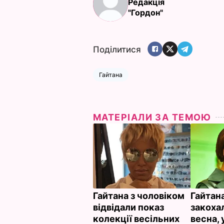
Редакція
"Гордон"
Поділитися
Гайтана
МАТЕРІАЛИ ЗА ТЕМОЮ
Гайтана з чоловіком
Гайтана
відвідали показ
закохал
колекції весільних
весна,