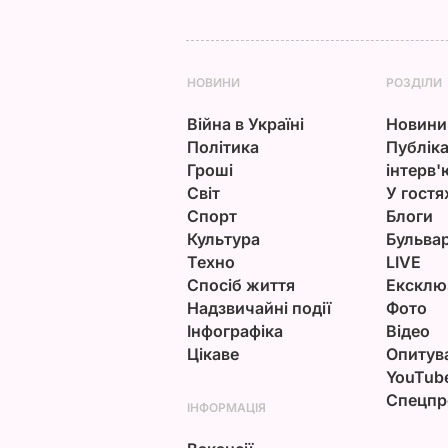
НОВИНИ
РОЗДІЛИ
Війна в Україні
Новини
Політика
Публіка
Гроші
інтерв'
Світ
У гостя
Спорт
Блоги
Культура
Бульва
Техно
LIVE
Спосіб життя
Ексклю
Надзвичайні події
Фото
Інфографіка
Відео
Цікаве
Опитув
YouTub
Спецпр
ІНФОРМАЦІЯ