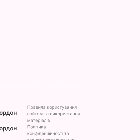
го
Названа найкраща
Марія Бурмака: На
лени
сіль для консервації,
кажуть, що буде
ягом
оберіть її – і кришки
важка зима, і я не
на банках не
знаю, що робити, бо
ь
"позриває"
мене немає куди
го
їхати
5 серпня, 19.25
БУЛЬВАР
ілла
5 серпня, 17.43
БУЛЬВАР
ВАР
Правила користування
ордон
сайтом та використання
матеріалів
Політика
ордон
конфіденційності та
захисту персональних