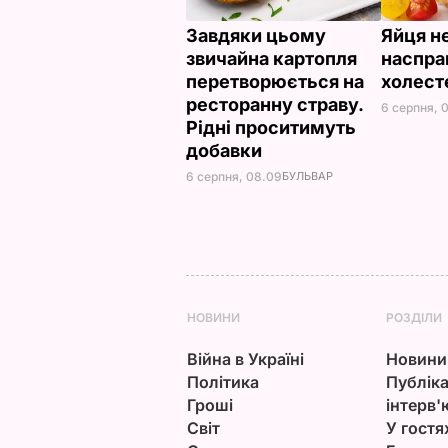
Завдяки цьому
Яйця не
звичайна картопля
наспра
перетворюється на
холест
ресторанну страву.
6 серпня, 
Рідні проситимуть
добавки
6 серпня, 08.09
БУЛЬВАР
НОВИНИ
РОЗДІЛИ
Війна в Україні
Новини
Політика
Публіка
Гроші
інтерв'
Світ
У гостя