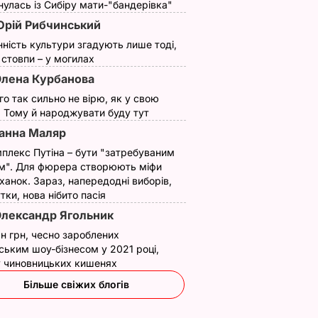
улась із Сибіру мати-"бандерівка"
рій Рибчинський
нність культури згадують лише тоді,
ї стовпи – у могилах
лена Курбанова
ого так сильно не вірю, як у свою
. Тому й народжувати буду тут
анна Маляр
плекс Путіна – бути "затребуваним
м". Для фюрера створюють міфи
ханок. Зараз, напередодні виборів,
утки, нова нібито пасія
лександр Ягольник
н грн, чесно зароблених
ським шоу-бізнесом у 2021 році,
 у чиновницьких кишенях
Більше свіжих блогів