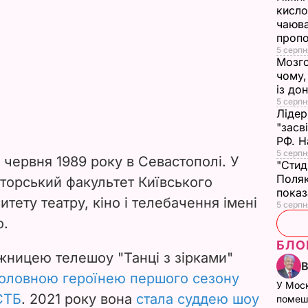
кисло
чаюва
проп
5 серпн
Мозго
чому,
із до
5 серпн
Лідер
"засв
РФ. Н
5 серпн
червня 1989 року в Севастополі. У
"Стид
Поляк
кторський факультет Київського
показ
итету театру, кіно і телебачення імені
5 серпня
о.
БЛО
жницею телешоу "Танці з зірками"
головною героїнею першого сезону
У Мос
СТБ
. 2021 року вона
стала суддею шоу
помеш