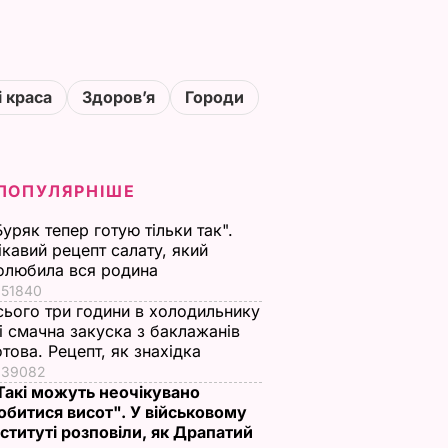
і краса
Здоровʼя
Городи
ПОПУЛЯРНІШЕ
Буряк тепер готую тільки так".
ікавий рецепт салату, який
олюбила вся родина
51840
сього три години в холодильнику
 і смачна закуска з баклажанів
отова. Рецепт, як знахідка
39082
Такі можуть неочікувано
обитися висот". У військовому
нституті розповіли, як Драпатий