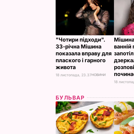
"Чотири підходи".
Мішина
33-річна Мішина
ванній
показала вправу для
запоті
плаского і гарного
дзерка
живота
розпові
почина
18 листопада, 23.37
НОВИНИ
18 листопа
БУЛЬВАР