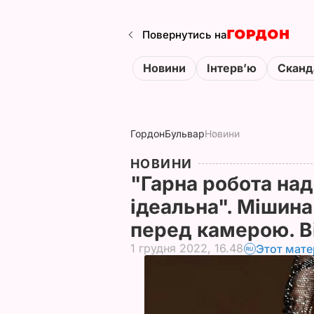
Повернутись на
Новини
Інтервʼю
Сканд
Гордон
Бульвар
Новини
НОВИНИ
"Гарна робота над
ідеальна". Мішина
перед камерою. В
1 грудня 2022, 16.48
Этот мате