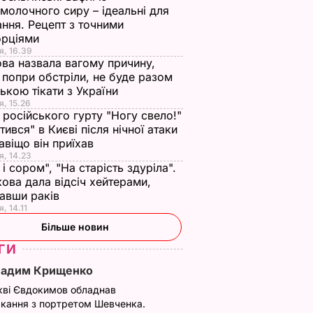
молочного сиру – ідеальні для
ння. Рецепт з точними
орціями
я, 16.39
ва назвала вагому причину,
 попри обстріли, не буде разом
нькою тікати з України
я, 15.26
 російського гурту "Ногу свело!"
ітився" в Києві після нічної атаки
авіщо він приїхав
я, 14.23
 і сором", "На старість здуріла".
ова дала відсіч хейтерами,
авши раків
, 14.11
Більше новин
ГИ
Вадим Крищенко
кві Євдокимов обладнав
кання з портретом Шевченка.