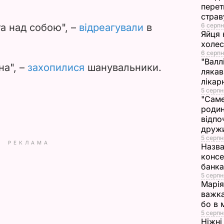
перет
страв
d
а над собою", –
відреагували
в
6 серпн
Яйця 
e
холе
6 серпн
"Валл
o
на", –
захопилися
шанувальники.
лякав
лікар
5 серпн
"Саме
родин
відпо
друж
5 серпн
РЕКЛАМА
Назва
консе
банка
5 серпн
Марія
важка
бо в 
5 серпн
Ніжні 