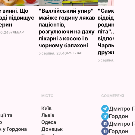
 винні. Що
"Валлійський упир"
"Саме там йо
вді підвищує
майже годину лякав
відвідують ч
ерин
пацієнтів,
родини прот
розгулюючи на даху
літа". Де
00.24
БУЛЬВАР
лікарні з косою і в
відпочивают
чорному балахоні
Чарльз III і йо
дружина Кам
5 серпня, 23.40
БУЛЬВАР
5 серпня, 20.33
БУЛЬ
МІСТО
СОЦМЕРЕЖІ
Київ
Дмитро Г
ції та
Львів
Гордон
ю
Одеса
Дмитро Г
х у Гордона
Донецьк
Гордон