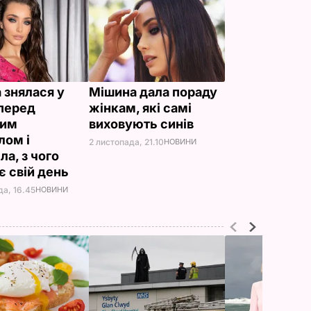
 знялася у
Мішина дала пораду
 перед
жінкам, які самі
лим
виховують синів
лом і
2 листопада, 21.10
НОВИНИ
ла, з чого
є свій день
да, 16.45
НОВИНИ