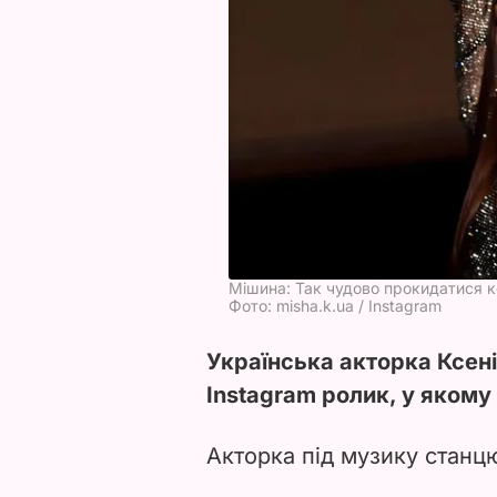
Мішина: Так чудово прокидатися 
Фото: misha.k.ua / Instagram
Українська акторка Ксен
Instagram ролик, у якому 
Акторка під музику стан