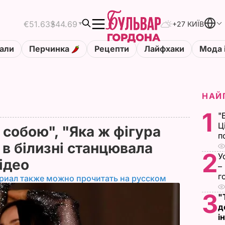
€51.63
$44.69
+27 КИЇВ
али
Перчинка
Рецепти
Лайфхаки
Мода 
НАЙ
1
"
Ц
 собою", "Яка ж фігура
п
 в білизні станцювала
2
У
ідео
–
г
риал также можно прочитать на русском
3
"
д
і