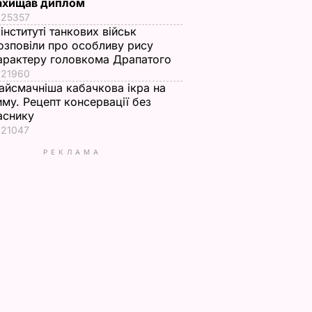
ахищав диплом
25357
 інституті танкових військ
озповіли про особливу рису
арактеру головкома Драпатого
21960
айсмачніша кабачкова ікра на
иму. Рецепт консервації без
аснику
21047
РЕКЛАМА