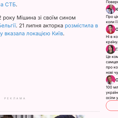
Поверн
на СТБ
.
Ю
Про ці
2 року Мішина зі своїм сином
коли ї
Бельгії
. 21 липня акторка
розмістила в
О
му вказала локацією Київ
.
Ні в к
країну
Г
Це ком
самце
про ко
нові ч
О
100 мл
україн
осіли
РЕКЛАМА