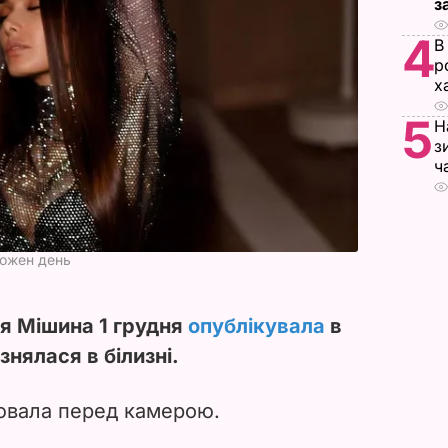
з
4
В
р
х
5
Н
з
ч
кожен день
ія Мішина 1 грудня
опублікувала
в
знялася в білизні.
цювала перед камерою.