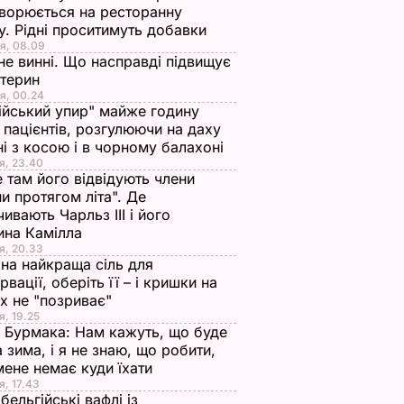
ворюється на ресторанну
у. Рідні проситимуть добавки
я, 08.09
не винні. Що насправді підвищує
стерин
я, 00.24
ійський упир" майже годину
 пацієнтів, розгулюючи на даху
ні з косою і в чорному балахоні
я, 23.40
 там його відвідують члени
и протягом літа". Де
чивають Чарльз III і його
ина Камілла
я, 20.33
на найкраща сіль для
рвації, оберіть її – і кришки на
х не "позриває"
я, 19.25
 Бурмака: Нам кажуть, що буде
 зима, і я не знаю, що робити,
мене немає куди їхати
я, 17.43
бельгійські вафлі із