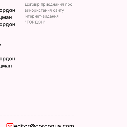
Договір приєднання про
ордон
використання сайту
інтернет-видання
цман
"ГОРДОН"
ордон
у
ордон
цман
editor@gordonua.com