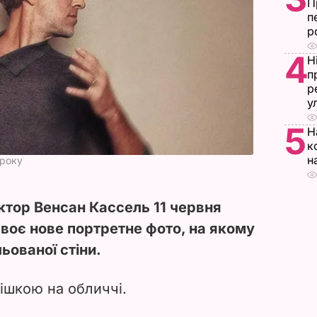
П
п
р
4
Н
п
р
у
5
Н
к
н
 року
ктор Венсан Кассель 11 червня
своє нове портретне фото, на якому
ьованої стіни.
мішкою на обличчі.