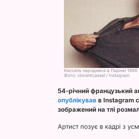
Кассель народився в Парижі 1966
Фото: vincentcassel / Instagram
54-річний французький а
опублікував
в Instagram 
зображений на тлі розмал
Артист позує в кадрі з ус