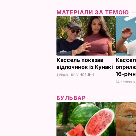
МАТЕРІАЛИ ЗА ТЕМОЮ
Кассель показав
Кассе
відпочинок із Кунакі
оприлю
16-річ
1 січня, 16.31
НОВИНИ
14 вересня,
БУЛЬВАР