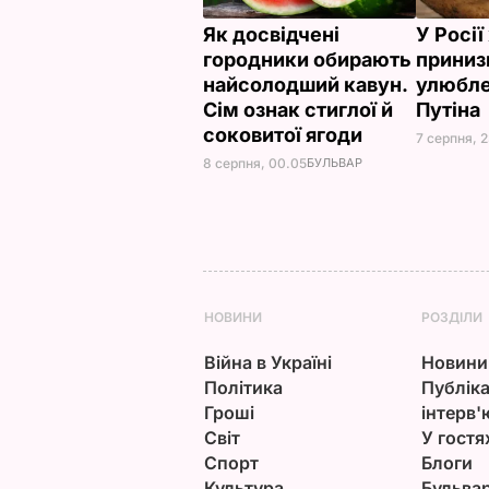
Як досвідчені
У Росі
городники обирають
приниз
найсолодший кавун.
улюбле
Сім ознак стиглої й
Путіна
соковитої ягоди
7 серпня, 
8 серпня, 00.05
БУЛЬВАР
НОВИНИ
РОЗДІЛИ
Війна в Україні
Новини
Політика
Публіка
Гроші
інтерв'
Світ
У гостя
Спорт
Блоги
Культура
Бульва