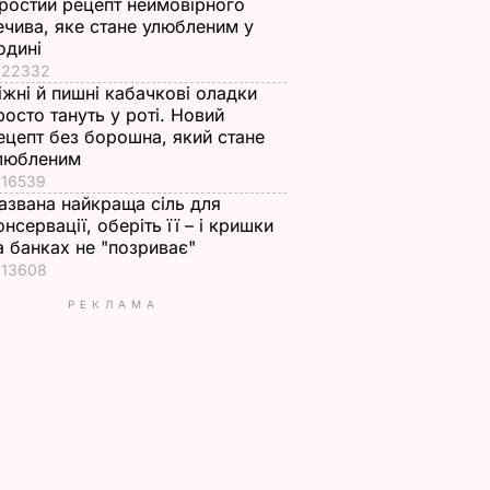
ростий рецепт неймовірного
ечива, яке стане улюбленим у
одині
22332
іжні й пишні кабачкові оладки
росто тануть у роті. Новий
ецепт без борошна, який стане
любленим
16539
азвана найкраща сіль для
онсервації, оберіть її – і кришки
а банках не "позриває"
13608
РЕКЛАМА