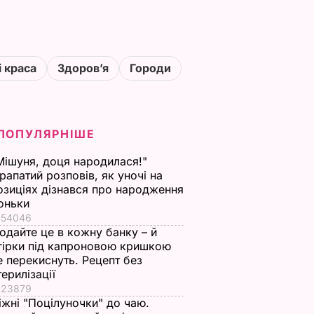
і краса
Здоровʼя
Городи
ПОПУЛЯРНІШЕ
Мішуня, доця народилася!"
рапатий розповів, як уночі на
озиціях дізнався про народження
оньки
54046
одайте це в кожну банку – й
гірки під капроновою кришкою
е перекиснуть. Рецепт без
терилізації
23879
іжні "Поцілуночки" до чаю.