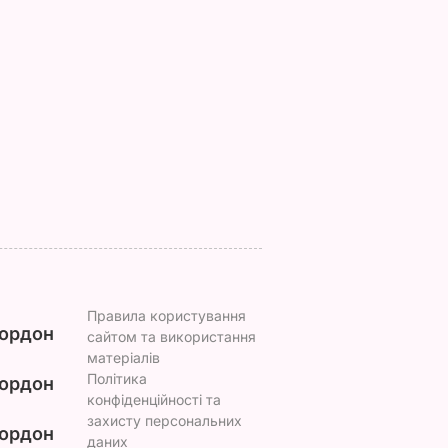
ь, що це
"Нічого нав'язувати
Змішайте це з
торану.
не буду". Драпатий
борошном – і ціла
и ніжні
розповів, яку
гора м'яких, наче
улетики
професію обрав його
пух, пиріжків готова
жиру
син
Найкращий рецепт
ВАР
7 серпня, 19.28
БУЛЬВАР
7 серпня, 18.03
БУЛЬВАР
Правила користування
ордон
сайтом та використання
матеріалів
Політика
ордон
конфіденційності та
захисту персональних
ордон
даних