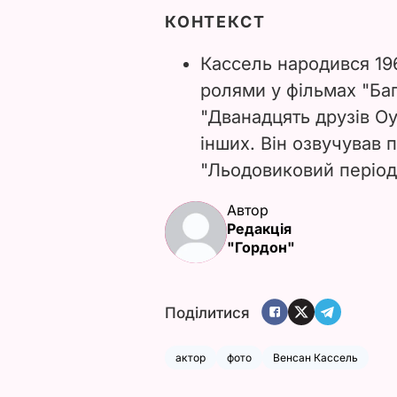
КОНТЕКСТ
Кассель народився 196
ролями у фільмах "Багр
"Дванадцять друзів Оу
інших. Він озвучував 
"Льодовиковий період
Автор
Редакція
"Гордон"
Поділитися
актор
фото
Венсан Кассель