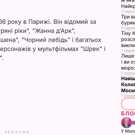
м'яки
Найк
7 серпн
Три в
6 року в Парижі. Він відомий за
буряк
7 серпн
яні ріки", "Жанна д'Арк",
Тіну 
шена", "Чорний лебідь" і багатьох
розсл
викли
персонажів у мультфільмах "Шрек" і
7 серпн
Лише 
".
і ви 
моро
7 серпн
Навіщ
Колоб
Москв
7 серпн
БЛО
У Мос
РЕКЛАМА