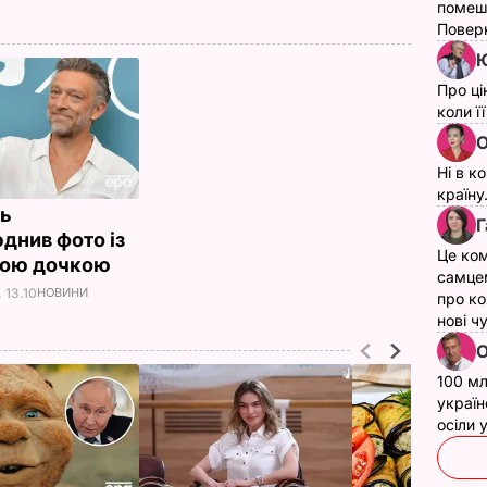
помеш
Поверн
Ю
Про ці
коли ї
О
Ні в к
країну
ль
Г
днив фото із
Це ком
ною дочкою
самце
 13.10
НОВИНИ
про ко
нові ч
О
100 мл
україн
осіли