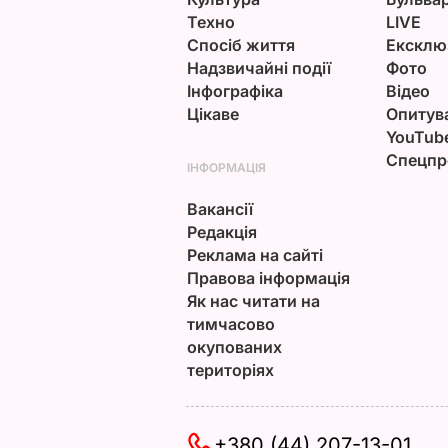
Техно
LIVE
Спосіб життя
Ексклю
Надзвичайні події
Фото
Інфографіка
Відео
Цікаве
Опитув
YouTub
Спецпр
ІНФОРМАЦІЯ
Вакансії
Редакція
Реклама на сайті
Правова інформація
Як нас читати на
тимчасово
окупованих
територіях
+380 (44) 207-13-01