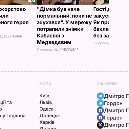
ї жорстоко
"Дімка був наче
Гості думают
или
нормальний, поки не
закуска з рес
ного героя
збухався". У мережу
Як приготуват
потрапили знімки
баклажанні р
Кабаєвої з
без зайвого 
23.42
БУЛЬВАР
Медведєвим
7 серпня, 20.16
БУЛЬ
7 серпня, 20.39
БУЛЬВАР
МІСТО
СОЦМЕРЕЖІ
Київ
Дмитро Г
ції та
Львів
Гордон
ю
Одеса
Дмитро Г
х у Гордона
Донецьк
Гордон
Харків
Дмитро Г
р
Дніпро