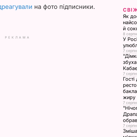
дреагували
на фото підписники.
СВІ
d
Як до
найсо
e
й сок
8 серпн
o
РЕКЛАМА
У Рос
улюбл
7 серпн
"Дімк
збуха
Каба
7 серпн
Гості
ресто
бакла
жиру
7 серпн
"Нічо
Драпа
обрав
7 серпн
Зміша