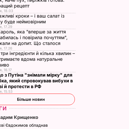
х, наче пух, пиріжків готова.
ращий рецепт
я, 18.03
ажливі кроки – і ваш салат із
у буде неймовірним
я, 17.29
Кароль, яка "вперше за життя
абилась і повірила почуттям",
кали на допит. Що сталося
я, 17.26
три інгредієнти й кілька хвилин –
отримаєте вдома натуральне
зиво
я, 16.17
о з Путіна "знімали мірку" для
ка, який спровокував вибухи в
і й протести в РФ
я, 15.53
Більше новин
ГИ
Вадим Крищенко
кві Євдокимов обладнав