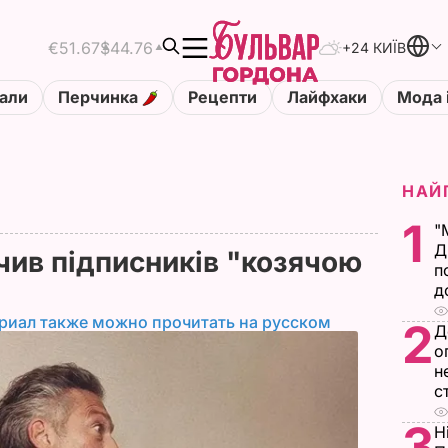
€51.67
$44.76
+24 КИЇВ
али
Перчинка
Рецепти
Лайфхаки
Мода 
НАЙ
1
"
Д
чив підписників "козячою
п
д
риал также можно прочитать на русском
2
Д
о
н
с
3
Н