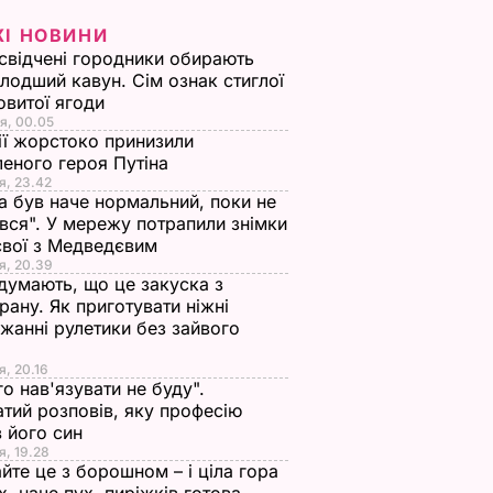
ЖІ НОВИНИ
свідчені городники обирають
лодший кавун. Сім ознак стиглої
овитої ягоди
я, 00.05
ії жорстоко принизили
еного героя Путіна
я, 23.42
а був наче нормальний, поки не
вся". У мережу потрапили знімки
євої з Медведєвим
я, 20.39
 думають, що це закуска з
рану. Як приготувати ніжні
жанні рулетики без зайвого
я, 20.16
го нав'язувати не буду".
тий розповів, яку професію
 його син
я, 19.28
йте це з борошном – і ціла гора