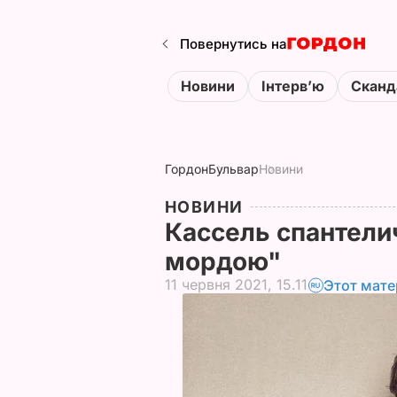
Повернутись на
Новини
Інтервʼю
Сканд
Гордон
Бульвар
Новини
НОВИНИ
Кассель спантели
мордою"
11 червня 2021, 15.11
Этот мате