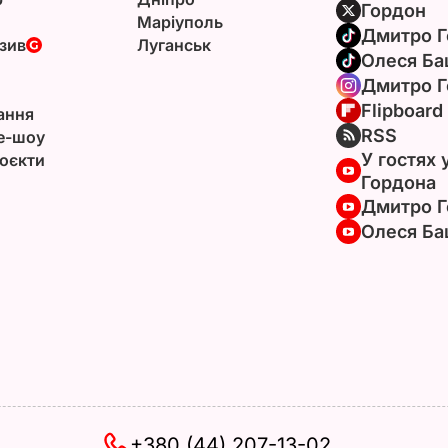
Гордон
Маріуполь
Дмитро Г
зив
Луганськ
Олеся Ба
Дмитро Г
Flipboard
ання
RSS
e-шоу
У гостях 
оєкти
Гордона
Дмитро Г
Олеся Ба
+380 (44) 207-13-02