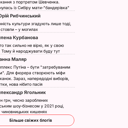
кання з портретом Шевченка.
улась із Сибіру мати-"бандерівка"
рій Рибчинський
нність культури згадують лише тоді,
ї стовпи – у могилах
лена Курбанова
ого так сильно не вірю, як у свою
. Тому й народжувати буду тут
анна Маляр
плекс Путіна – бути "затребуваним
м". Для фюрера створюють міфи
ханок. Зараз, напередодні виборів,
утки, нова нібито пасія
лександр Ягольник
н грн, чесно зароблених
ським шоу-бізнесом у 2021 році,
 у чиновницьких кишенях
Більше свіжих блогів