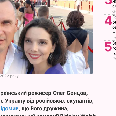
Я
с
4
Г
р
б
ж
5
З
г
г
 2022 року
український режисер Олег Сенцов,
є Україну від російських окупантів,
відомив
, що його дружина,