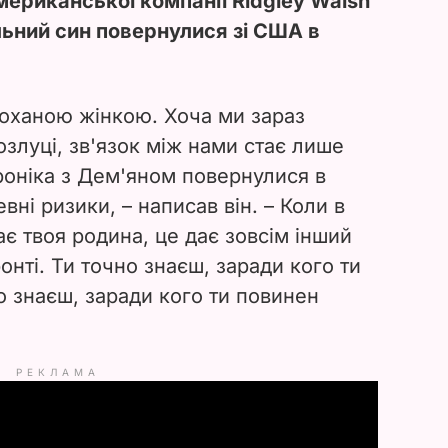
мериканської компанії Ridgley Walsh
ільний син повернулися зі США в
оханою жінкою. Хоча ми зараз
злуці, зв'язок між нами стає лише
роніка з Дем'яном повернулися в
вні ризики, – написав він. – Коли в
ає твоя родина, це дає зовсім інший
ронті. Ти точно знаєш, заради кого ти
о знаєш, заради кого ти повинен
РЕКЛАМА