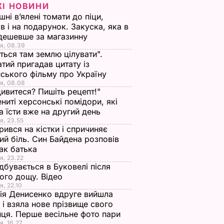
ЖІ НОВИНИ
ні в’ялені томати до піци,
ів і на подарунок. Закуска, яка в
дешевше за магазинну
я, 08.39
ться там землю цілувати".
тий пригадав цитату із
ського фільму про Україну
я, 08.08
ивитеся? Пишіть рецепт!"
ниті херсонські помідори, які
 їсти вже на другий день
я, 23.55
ився на кістки і спричиняє
ий біль. Син Байдена розповів
ак батька
я, 23.22
дбувається в Буковелі після
ого дощу. Відео
я, 22.10
ія Денисенко вдруге вийшла
 і взяла нове прізвище свого
ця. Перше весільне фото пари
я, 16.27