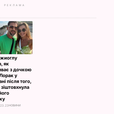
РЕКЛАМА
джиоглу
, як
иває з дочкою
 Лорак у
ні після того,
а зіштовхнула
його
рку
 23.23
НОВИНИ