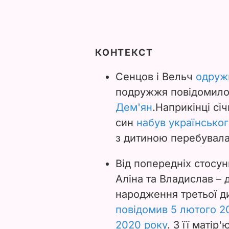
КОНТЕКСТ
Сенцов і Вельч
одружи
подружжя повідомило
Дем'ян
.
Наприкінці січ
син
набув українсько
з дитиною перебувал
Від попередніх стосун
Аліна та Владислав – 
народження третьої д
повідомив 5 лютого 2
2020 року
. З її маті