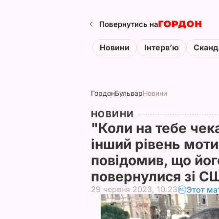
Повернутись на
Новини
Інтервʼю
Сканд
Гордон
Бульвар
Новини
НОВИНИ
"Коли на тебе чек
інший рівень моти
повідомив, що йог
повернулися зі С
29 червня 2023, 10.23
Этот ма