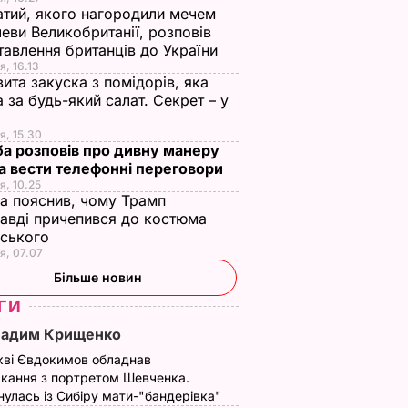
тий, якого нагородили мечем
еви Великобританії, розповів
тавлення британців до України
я, 16.13
ита закуска з помідорів, яка
 за будь-який салат. Секрет – у
я, 15.30
а розповів про дивну манеру
а вести телефонні переговори
я, 10.25
а пояснив, чому Трамп
авді причепився до костюма
нського
я, 07.07
Більше новин
ГИ
Вадим Крищенко
кві Євдокимов обладнав
кання з портретом Шевченка.
улась із Сибіру мати-"бандерівка"