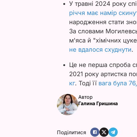
У травні 2024 року сп
річчя має намір скину
народження стати знов
За словами Могилевсь
м'яса й "хімічних цук
не вдалося схуднути
.
Це не перша спроба сп
2021 року артистка п
кг
. Тоді її
вага була 76,
Автор
Галина Гришина
Поділитися