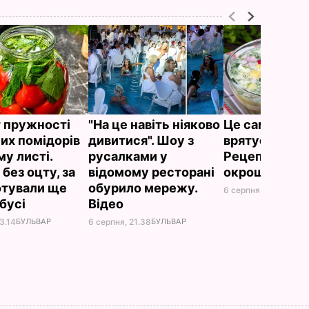
 пружності
"На це навіть ніяково
Це саме те, 
их помідорів
дивитися". Шоу з
врятує у спек
му листі.
русалками у
Рецепт смач
без оцту, за
відомому ресторані
окрошки
отували ще
обурило мережу.
6 серпня, 18.21
БУЛЬ
абусі
Відео
3.14
БУЛЬВАР
6 серпня, 21.38
БУЛЬВАР