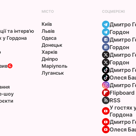
МІСТО
СОЦМЕРЕЖІ
Київ
Дмитро Г
ції та інтерв'ю
Львів
Гордон
х у Гордона
Одеса
Дмитро Г
Донецьк
Гордон
р
Харків
Дмитро Г
Дніпро
Гордон
зив
Маріуполь
Дмитро Г
Луганськ
Олеся Ба
Дмитро Г
ання
Flipboard
e-шоу
RSS
оєкти
У гостях 
Гордона
Дмитро Г
Олеся Ба