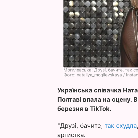
Могилевська: Друзі, бачите, так 
Фото: nataliya_mogilevskaya / Insta
Українська співачка Ната
Полтаві впала на сцену. 
березня в TikTok.
"Друзі, бачите,
так схудла
артистка.