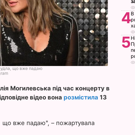
з
4
В
р
х
5
Н
П
п
р
схудла, що вже падаю
gram
лія Могилевська під час концерту в
Відповідне відео вона
розмістила
13
, що вже падаю", – пожартувала