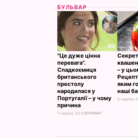
БУЛЬВАР
"Це дуже цінна
Секрет
перевага".
квашен
Спадкоємиця
– у цьо
британського
Рецепт 
престолу
яким г
народилася у
наші б
Португалії – у чому
6 серпня, 2
причина
7 серпня, 00.02
БУЛЬВАР