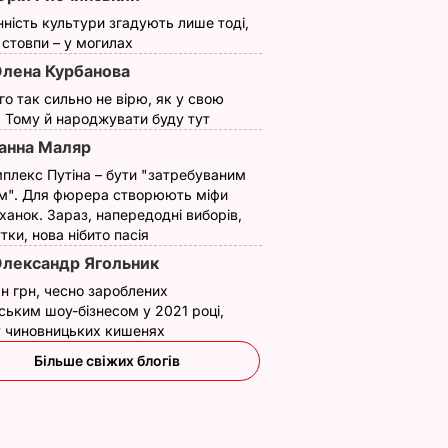
нність культури згадують лише тоді,
ї стовпи – у могилах
лена Курбанова
ого так сильно не вірю, як у свою
. Тому й народжувати буду тут
анна Маляр
плекс Путіна – бути "затребуваним
м". Для фюрера створюють міфи
ханок. Зараз, напередодні виборів,
утки, нова нібито пасія
лександр Ягольник
н грн, чесно зароблених
ським шоу-бізнесом у 2021 році,
 у чиновницьких кишенях
Більше свіжих блогів