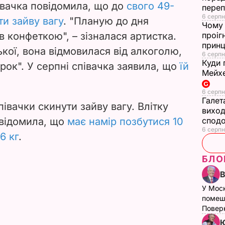
івачка повідомила, що до
свого 49-
переп
6 серпн
ти зайву вагу
. "Планую до дня
Чому 
 конфеткою", – зізналася артистка.
проіг
принц
кої, вона відмовилася від алкоголю,
6 серпн
Куди 
ерок". У серпні співачка заявила, що
їй
Мейхе
6 серпн
Галет
івачки скинути зайву вагу. Влітку
виход
овідомила, що
має намір позбутися 10
сподо
6 серпн
6 кг
.
БЛО
У Мос
помеш
Поверн
Ю