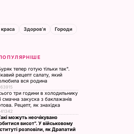
 краса
Здоровʼя
Городи
ПОПУЛЯРНІШЕ
Буряк тепер готую тільки так".
ікавий рецепт салату, який
олюбила вся родина
63915
сього три години в холодильнику
 і смачна закуска з баклажанів
отова. Рецепт, як знахідка
41342
Такі можуть неочікувано
обитися висот". У військовому
нституті розповіли, як Драпатий