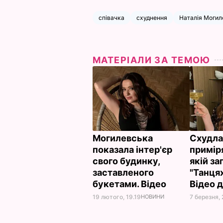
співачка
схуднення
Наталія Могил
МАТЕРІАЛИ ЗА ТЕМОЮ
Могилевська
Схудла
показала інтер'єр
примір
свого будинку,
якій з
заставленого
"Танцях
букетами. Відео
Відео д
19 лютого, 19.19
НОВИНИ
7 березня, 