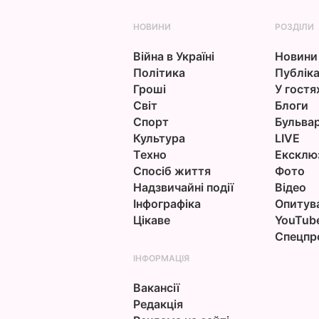
НОВИНИ
РОЗДІЛИ
Війна в Україні
Новини
Політика
Публіка
Гроші
У гостя
Світ
Блоги
Спорт
Бульва
Культура
LIVE
Техно
Ексклю
Спосіб життя
Фото
Надзвичайні події
Відео
Інфографіка
Опитув
Цікаве
YouTub
Спецпр
ІНФОРМАЦІЯ
Вакансії
Редакція