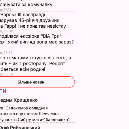
лачувати за комуналку
я, 17.13
Чарльз III насправді
норував 45-річчя дружини
а Гаррі і не привітав невістку
я, 16.36
поділася ексзірка "ВІА Гри"
р і який вигляд вона має зараз?
я, 15.56
а з томатами готується легко, а
ить – як з ресторану. Рецепт
бається всій родині
я, 15.39
Більше новин
ГИ
Вадим Крищенко
кві Євдокимов обладнав
кання з портретом Шевченка.
улась із Сибіру мати-"бандерівка"
рій Рибчинський