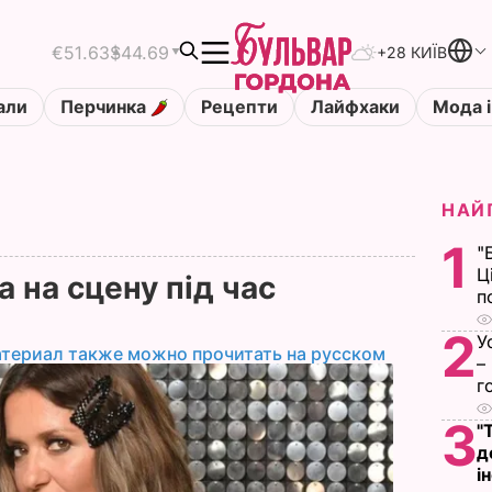
€51.63
$44.69
+28 КИЇВ
али
Перчинка
Рецепти
Лайфхаки
Мода і
НАЙ
1
"
Ц
 на сцену під час
п
2
У
атериал также можно прочитать на русском
–
г
3
"
д
і