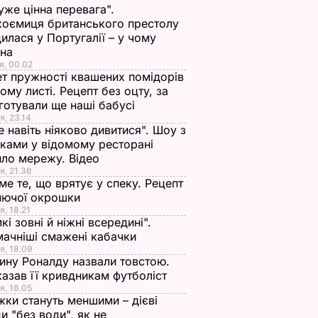
уже цінна перевага".
оємиця британського престолу
илася у Португалії – у чому
ина
я, 00.02
т пружності квашених помідорів
ьому листі. Рецепт без оцту, за
готували ще наші бабусі
я, 23.14
е навіть ніяково дивитися". Шоу з
ками у відомому ресторані
ло мережу. Відео
я, 21.38
ме те, що врятує у спеку. Рецепт
нючої окрошки
я, 18.21
кі зовні й ніжні всередині".
ачніші смажені кабачки
я, 18.09
ну Роналду назвали товстою.
азав її кривдникам футболіст
я, 18.05
жки стануть меншими – дієві
и "без води", як не