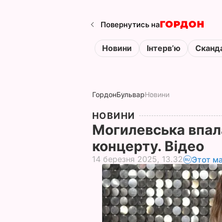
Повернутись на
Новини
Інтервʼю
Сканд
Гордон
Бульвар
Новини
НОВИНИ
Могилевська впала
концерту. Відео
14 березня 2025, 13.32
Этот м