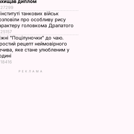
ахищав диплом
27299
 інституті танкових військ
озповіли про особливу рису
арактеру головкома Драпатого
25157
іжні "Поцілуночки" до чаю.
ростий рецепт неймовірного
ечива, яке стане улюбленим у
одині
18416
РЕКЛАМА