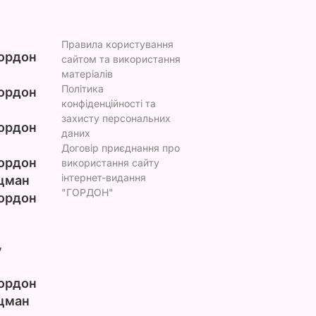
Правила користування
ордон
сайтом та використання
матеріалів
Політика
ордон
конфіденційності та
захисту персональних
ордон
даних
Договір приєднання про
ордон
використання сайту
інтернет-видання
цман
"ГОРДОН"
ордон
у
ордон
цман