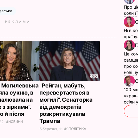
Про ці
евська
коли ї
О
РЕКЛАМА
Ні в к
країну
Г
Це ком
самце
про ко
нові ч
О
 Могилевська
"Рейган, мабуть,
100 мл
яла сукню, в
перевертається в
україн
апалювала на
могилі". Сенаторка
осіли
 з зірками".
від демократів
о й після
розкритикувала
Трампа
22.14
НОВИНИ
5 березня, 11.49
ПОЛІТИКА