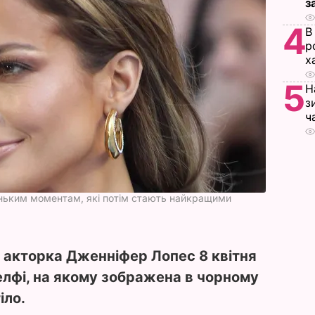
з
4
В
р
х
5
Н
з
ч
ньким моментам, які потім стають найкращими
 акторка Дженніфер Лопес 8 квітня
елфі, на якому зображена в чорному
іло.