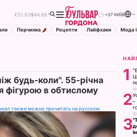
€51.63
$44.69
+37 КИЇВ
али
Перчинка
Рецепти
Лайфхаки
Мода і
НАЙ
1
"
Ц
ніж будь-коли". 55-річна
п
я фігурою в обтислому
2
У
о
–
г
риал также можно прочитать на русском
3
"
д
і