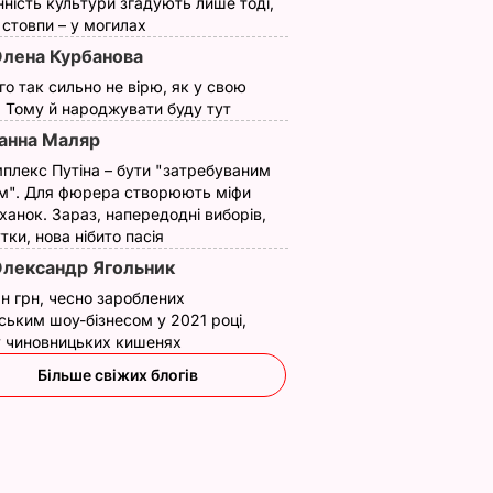
нність культури згадують лише тоді,
ї стовпи – у могилах
лена Курбанова
ого так сильно не вірю, як у свою
. Тому й народжувати буду тут
анна Маляр
плекс Путіна – бути "затребуваним
м". Для фюрера створюють міфи
ханок. Зараз, напередодні виборів,
утки, нова нібито пасія
лександр Ягольник
н грн, чесно зароблених
ським шоу-бізнесом у 2021 році,
 у чиновницьких кишенях
Більше свіжих блогів