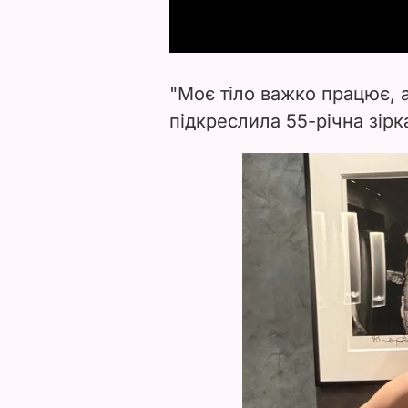
"Моє тіло важко працює, а
підкреслила 55-річна зірк