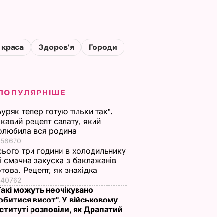
 краса
Здоровʼя
Городи
ПОПУЛЯРНІШЕ
Буряк тепер готую тільки так".
ікавий рецепт салату, який
олюбила вся родина
58670
сього три години в холодильнику
 і смачна закуска з баклажанів
отова. Рецепт, як знахідка
40762
Такі можуть неочікувано
обитися висот". У військовому
нституті розповіли, як Драпатий