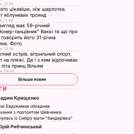
я, 12.06
ато цікавіше, ніж шарлотка.
т яблуневих троянд
я, 11.36
вигляд має 59-річний
йонер-танцівник" Ваккі та що про
 говорить його 31-річна
ина. Фото
я, 10.58
тний острів, вітрильний спорт,
т на пляжі. Де і з ким відпочиває
 літа принц Вільям
я, 09.54
Більше новин
ГИ
Вадим Крищенко
кві Євдокимов обладнав
кання з портретом Шевченка.
улась із Сибіру мати-"бандерівка"
рій Рибчинський