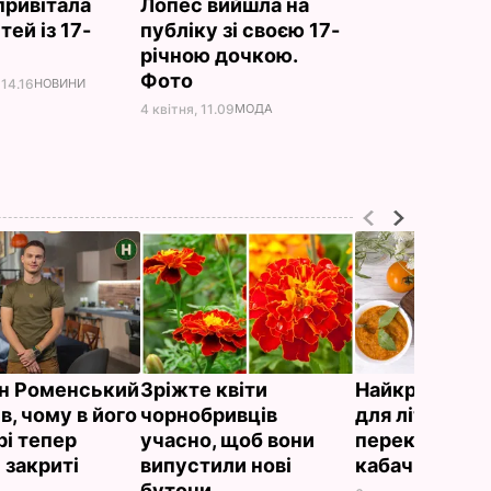
привітала
Лопес вийшла на
тей із 17-
публіку зі своєю 17-
річною дочкою.
Фото
 14.16
НОВИНИ
4 квітня, 11.09
МОДА
н Роменський
Зріжте квіти
Найкраща на
в, чому в його
чорнобривців
для літнього
рі тепер
учасно, щоб вони
перекусу. Ре
 закриті
випустили нові
кабачкової і
бутони