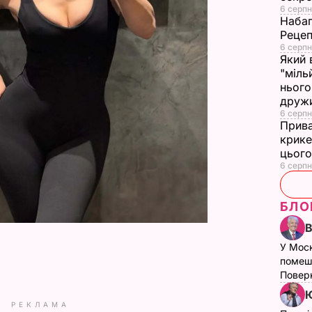
6 серпн
Набаг
Рецеп
6 серпн
Який 
"міль
нього
друж
6 серпн
Прива
крике
цього
6 серпн
БЛО
У Мос
помеш
Поверн
Ю
РЕКЛАМА