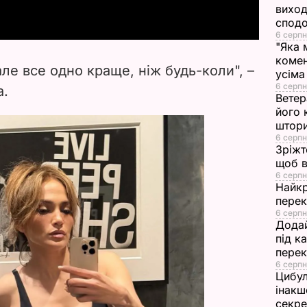
виход
y
сподо
6 серпн
"Яка 
V
комен
ле все одно краще, ніж будь-коли", –
усіма
i
6 серпн
а.
Ветер
його 
d
штор
6 серпн
e
Зріжт
щоб в
o
6 серпн
Найкр
перек
6 серпн
Додай
під к
перек
6 серпн
Цибул
інакш
секр