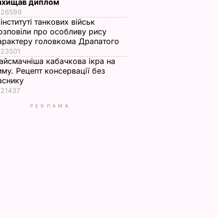
ахищав диплом
26599
 інституті танкових військ
озповіли про особливу рису
арактеру головкома Драпатого
23501
айсмачніша кабачкова ікра на
иму. Рецепт консервації без
аснику
21437
РЕКЛАМА