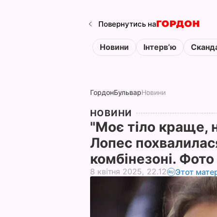
Повернутись на
Новини
Інтервʼю
Сканд
Гордон
Бульвар
Новини
НОВИНИ
"Моє тіло краще, 
Лопес похвалилас
комбінезоні. Фот
8 квітня 2025, 22.12
Этот мате