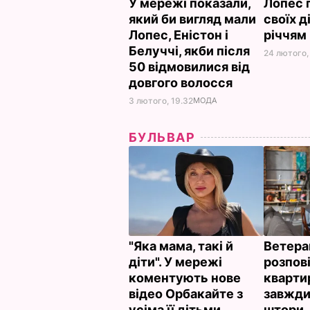
У мережі показали,
Лопес 
який би вигляд мали
своїх ді
Лопес, Еністон і
річчям
Белуччі, якби після
24 лютого,
50 відмовилися від
довгого волосся
3 лютого, 19.32
МОДА
БУЛЬВАР
"Яка мама, такі й
Ветера
діти". У мережі
розпові
коментують нове
кварти
відео Орбакайте з
завжди
усіма її дітьми
штори