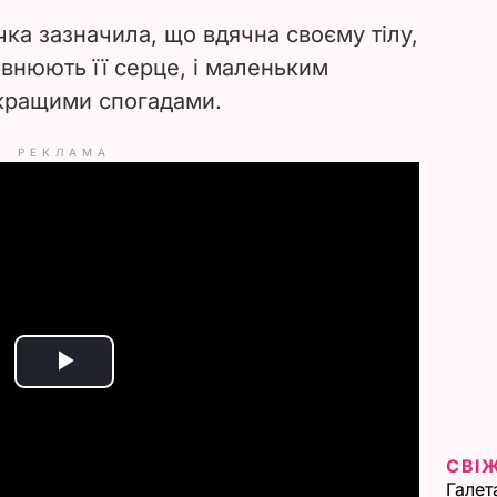
чка зазначила, що вдячна своєму тілу,
овнюють її серце, і маленьким
йкращими спогадами.
РЕКЛАМА
P
l
СВІ
a
Галет