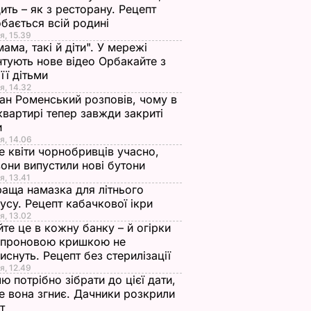
ить – як з ресторану. Рецепт
бається всій родині
я, 15.39
мама, такі й діти". У мережі
тують нове відео Орбакайте з
 її дітьми
я, 14.32
ан Роменський розповів, чому в
квартирі тепер завжди закриті
и
я, 14.06
е квіти чорнобривців учасно,
они випустили нові бутони
я, 13.41
аща намазка для літнього
усу. Рецепт кабачкової ікри
я, 13.02
те це в кожну банку – й огірки
апроновою кришкою не
иснуть. Рецепт без стерилізації
я, 12.49
ю потрібно зібрати до цієї дати,
е вона згниє. Дачники розкрили
ет