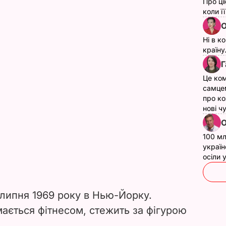
Про ці
коли ї
О
Ні в к
країну
Г
Це ком
самце
про ко
нові ч
О
100 мл
україн
осіли
липня 1969 року в Нью-Йорку.
ається фітнесом, стежить за фігурою