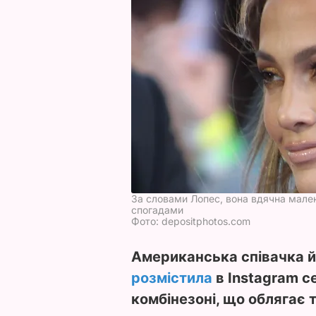
За словами Лопес, вона вдячна мале
спогадами
Фото: depositphotos.com
Американська співачка й
розмістила
в Instagram с
комбінезоні, що облягає т