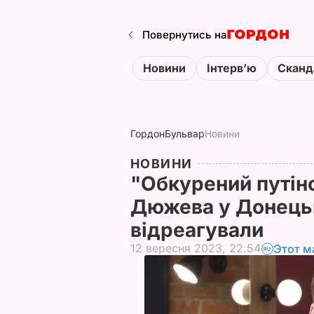
Повернутись на
Новини
Інтервʼю
Сканд
Гордон
Бульвар
Новини
НОВИНИ
"Обкурений путін
Дюжева у Донецьк
відреагували
12 вересня 2023, 22.54
Этот м