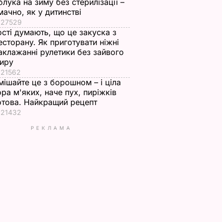
блука на зиму без стерилізації –
мачно, як у дитинстві
27529
ості думають, що це закуска з
есторану. Як приготувати ніжні
аклажанні рулетики без зайвого
иру
21562
мішайте це з борошном – і ціла
ора м'яких, наче пух, пиріжків
отова. Найкращий рецепт
21432
РЕКЛАМА