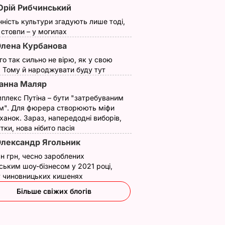
рій Рибчинський
нність культури згадують лише тоді,
ї стовпи – у могилах
лена Курбанова
ого так сильно не вірю, як у свою
. Тому й народжувати буду тут
анна Маляр
плекс Путіна – бути "затребуваним
м". Для фюрера створюють міфи
ханок. Зараз, напередодні виборів,
утки, нова нібито пасія
лександр Ягольник
н грн, чесно зароблених
ським шоу-бізнесом у 2021 році,
 у чиновницьких кишенях
Більше свіжих блогів