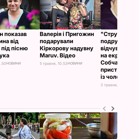
ан показав
Валерія і Пригожин
"Струм між
ина від
подарували
подружжям
 під пісню
Кіркорову надувну
відчувається 
чука
Maruv. Відео
на екрані", "Д
Собчак показ
1.50
НОВИНИ
5 травня, 10.53
НОВИНИ
пристрасний 
із чоловіком
3 травня, 12.07
НОВИ