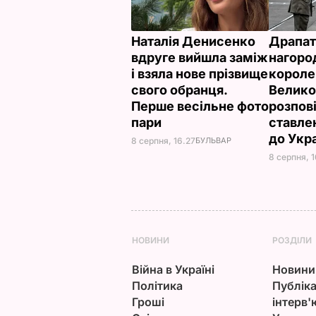
Наталія Денисенко
Драпат
вдруге вийшла заміж
нагоро
і взяла нове прізвище
короле
свого обранця.
Велико
Перше весільне фото
розпов
пари
ставле
до Укр
8 серпня, 16.27
БУЛЬВАР
8 серпня, 1
НОВИНИ
РОЗДІЛИ
Війна в Україні
Новини
Політика
Публіка
Гроші
інтерв'