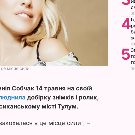
Я
с
4
Г
р
б
ж
5
З
г
г
 це місце сили
нія Собчак 14 травня на своїй
люднила
добірку знімків і ролик,
ксиканському місті Тулум.
акохалася в це місце сили", –