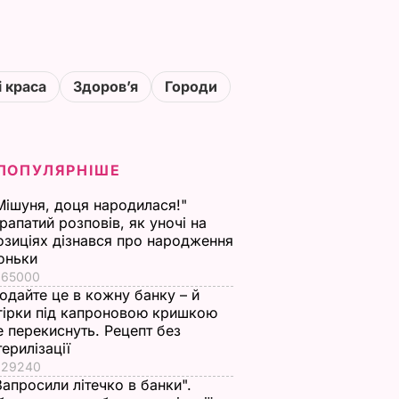
і краса
Здоровʼя
Городи
ПОПУЛЯРНІШЕ
Мішуня, доця народилася!"
рапатий розповів, як уночі на
озиціях дізнався про народження
оньки
65000
одайте це в кожну банку – й
гірки під капроновою кришкою
е перекиснуть. Рецепт без
терилізації
29240
Запросили літечко в банки".