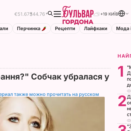
€51.67
$44.76
+19 КИЇВ
али
Перчинка
Рецепти
Лайфхаки
Мода 
НАЙ
1
"
Д
рання?" Собчак убралася у
п
д
ериал также можно прочитать на русском
2
Д
о
н
с
3
"