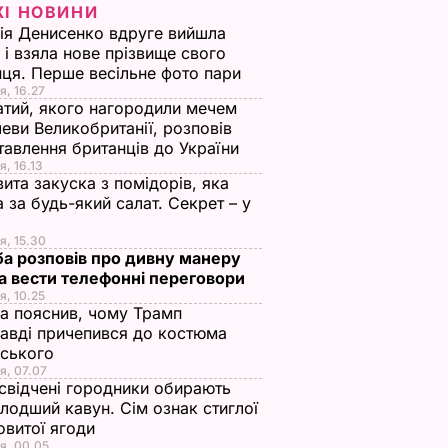
ЖІ НОВИНИ
ія Денисенко вдруге вийшла
 і взяла нове прізвище свого
ця. Перше весільне фото пари
я, 16.27
тий, якого нагородили мечем
еви Великобританії, розповів
тавлення британців до України
я, 16.13
ита закуска з помідорів, яка
 за будь-який салат. Секрет – у
я, 15.30
а розповів про дивну манеру
а вести телефонні переговори
я, 10.25
а пояснив, чому Трамп
авді причепився до костюма
нського
я, 07.07
свідчені городники обирають
лодший кавун. Сім ознак стиглої
овитої ягоди
я, 00.05