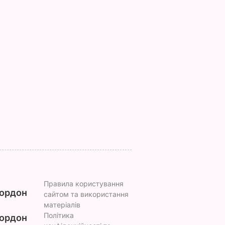
вів про
Кулеба пояснив,
Як досвідчені
 Путіна
чому Трамп
городники обирают
нні
насправді
найсолодший кавун
причепився до
Сім ознак стиглої й
костюма
соковитої ягоди
Зеленського
8 серпня, 00.05
БУЛЬВАР
8 серпня, 07.07
СВІТ
Правила користування
ордон
сайтом та використання
матеріалів
Політика
ордон