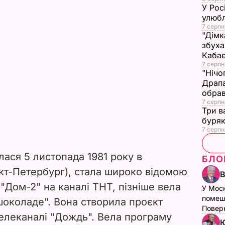
У Рос
улюбл
7 серпн
"Дімк
збуха
Каба
7 серпн
"Нічо
Драпа
обрав
7 серпн
Три в
буряк
7 серпн
ася 5 листопада 1981 року в
БЛО
нкт-Петербург), стала широко відомою
 "Дом-2" на каналі ТНТ, пізніше вела
У Мос
помеш
шоколаде". Вона створила проєкт
Поверн
елеканалі "Дождь". Вела програму
Ю