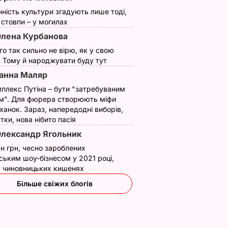
нність культури згадують лише тоді,
ї стовпи – у могилах
лена Курбанова
ого так сильно не вірю, як у свою
. Тому й народжувати буду тут
анна Маляр
плекс Путіна – бути "затребуваним
м". Для фюрера створюють міфи
ханок. Зараз, напередодні виборів,
утки, нова нібито пасія
лександр Ягольник
н грн, чесно зароблених
ським шоу-бізнесом у 2021 році,
 у чиновницьких кишенях
Більше свіжих блогів