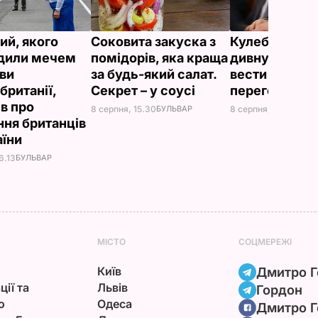
ий, якого
Соковита закуска з
Кулеба розпо
дили мечем
помідорів, яка краща
дивну манеру
ви
за будь-який салат.
вести телефо
британії,
Секрет – у соусі
переговори
ів про
8 серпня, 15.30
БУЛЬВАР
8 серпня, 10.25
СВІТ
ння британців
аїни
6.13
БУЛЬВАР
МІСТО
СОЦМЕРЕЖІ
Київ
Дмитро Г
ції та
Львів
Гордон
ю
Одеса
Дмитро Г