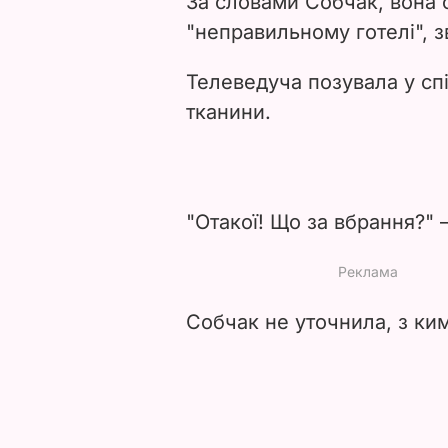
За словами Собчак, вона 
"неправильному готелі", зв
Телеведуча позувала у спід
тканини.
"Отакої! Що за вбрання?" 
Собчак не уточнила, з ки