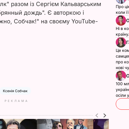
лк" разом із Сергієм Кальварським
Про ці
брянный дождь". Є авторкою і
коли ї
О
но, Собчак!" на своєму YouTube-
Ні в к
країну
Г
Це ком
самце
про ко
нові ч
О
100 мл
україн
Ксенія Собчак
осіли
РЕКЛАМА