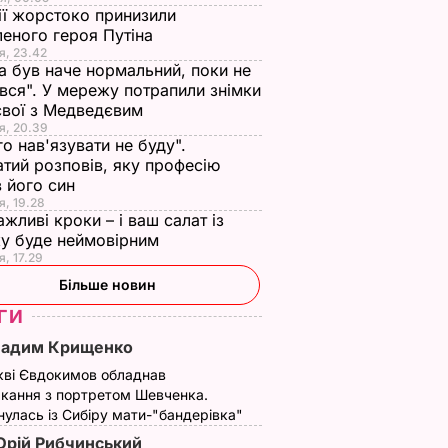
ії жорстоко принизили
еного героя Путіна
я, 23.42
а був наче нормальний, поки не
вся". У мережу потрапили знімки
євої з Медведєвим
я, 20.39
го нав'язувати не буду".
тий розповів, яку професію
 його син
я, 19.28
ажливі кроки – і ваш салат із
у буде неймовірним
я, 17.29
Більше новин
ГИ
Вадим Крищенко
кві Євдокимов обладнав
кання з портретом Шевченка.
улась із Сибіру мати-"бандерівка"
рій Рибчинський