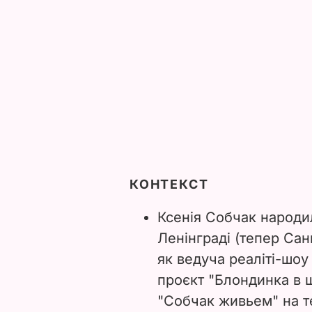
КОНТЕКСТ
Ксенія Собчак народил
Ленінграді (тепер Са
як ведуча реаліті-шоу
проєкт "Блондинка в 
"Собчак живьем" на т