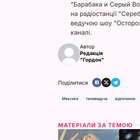
"Барабака и Серый Во
на радіостанції "Сере
ведучою шоу "Осторож
каналі.
Автор
Редакція
"Гордон"
Поділитися
Мексика
телеведуча
відпочинок
МАТЕРІАЛИ ЗА ТЕМОЮ