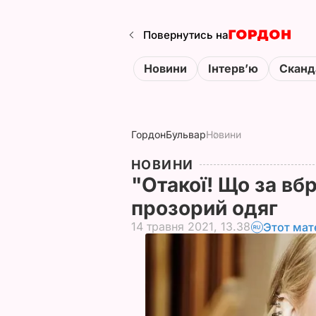
Повернутись на
Новини
Інтервʼю
Сканд
Гордон
Бульвар
Новини
НОВИНИ
"Отакої! Що за вб
прозорий одяг
14 травня 2021, 13.38
Этот мат