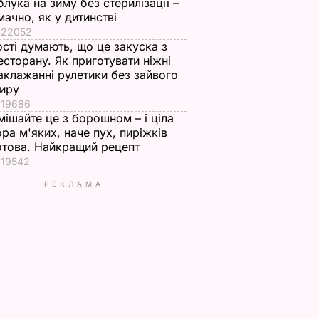
блука на зиму без стерилізації –
мачно, як у дитинстві
22052
ості думають, що це закуска з
есторану. Як приготувати ніжні
аклажанні рулетики без зайвого
иру
19686
мішайте це з борошном – і ціла
ора м'яких, наче пух, пиріжків
отова. Найкращий рецепт
19542
РЕКЛАМА