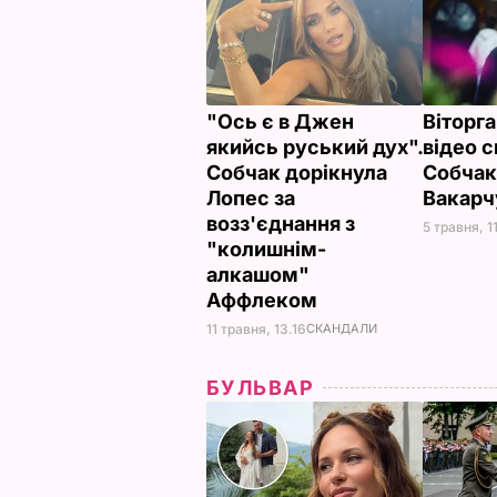
"Ось є в Джен
Віторг
якийсь руський дух".
відео с
Собчак дорікнула
Собчак
Лопес за
Вакар
возз'єднання з
5 травня, 1
"колишнім-
алкашом"
Аффлеком
11 травня, 13.16
СКАНДАЛИ
БУЛЬВАР