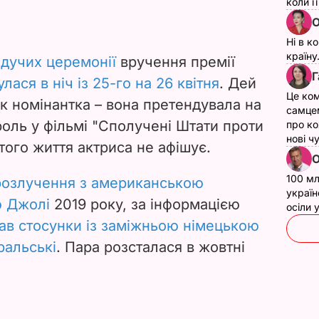
коли ї
О
Ні в к
країну
едучих церемонії
вручення премії
Г
улася в ніч із 25-го на 26 квітня
.
Дей
Це ком
к номінантка – вона претендувала на
самце
оль у фільмі "Сполучені Штати проти
про ко
нові ч
стого життя актриса не афішує.
О
100 мл
 розлучення з американською
україн
 Джолі
2019 року, за інформацією
осіли
ав стосунки із заміжньою німецькою
ральські
. Пара розсталася в жовтні