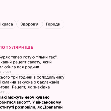
і краса
Здоровʼя
Городи
ПОПУЛЯРНІШЕ
Буряк тепер готую тільки так".
ікавий рецепт салату, який
олюбила вся родина
62543
сього три години в холодильнику
 і смачна закуска з баклажанів
отова. Рецепт, як знахідка
41155
Такі можуть неочікувано
обитися висот". У військовому
нституті розповіли, як Драпатий