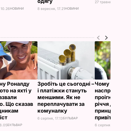
одягу
27 травня, 11.09
СКА
 10.26
НОВИНИ
8 вересня, 17.21
НОВИНИ
ну Роналду
Зробіть це сьогодні –
Чому Чарльз I
ото на яхті у
і платіжки стануть
насправді
назвали
меншими. Як не
проігнорував
ю. Що сказав
переплачувати за
річчя дружи
вдникам
комуналку
принца Гаррі і
іст
привітав нев
6 серпня, 17.13
БУЛЬВАР
18.05
БУЛЬВАР
6 серпня, 16.36
БУЛЬ