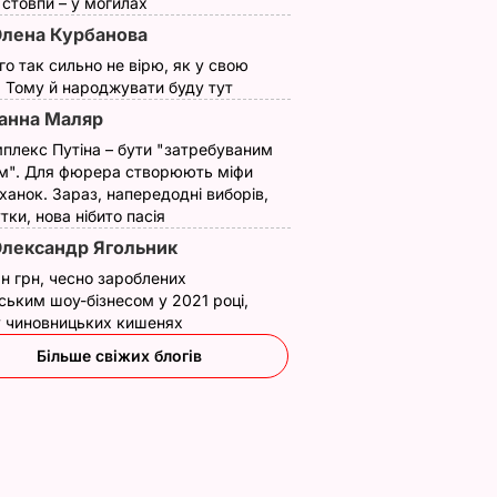
ї стовпи – у могилах
лена Курбанова
ого так сильно не вірю, як у свою
. Тому й народжувати буду тут
анна Маляр
плекс Путіна – бути "затребуваним
м". Для фюрера створюють міфи
ханок. Зараз, напередодні виборів,
утки, нова нібито пасія
лександр Ягольник
н грн, чесно зароблених
ським шоу-бізнесом у 2021 році,
 у чиновницьких кишенях
Більше свіжих блогів