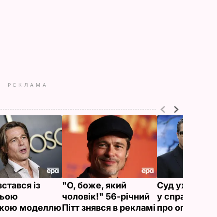
РЕКЛАМА
зстався із
"О, боже, який
Суд ухвалив 
ньою
чоловік!" 56-річний
у справі Пітта
ькою моделлю
Пітт знявся в рекламі
про опіку на