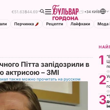
€51.63
$44.69
+34 КИЇВ
али
Перчинка
Рецепти
Лайфхаки
Мода 
НАЙ
1
"
Ц
ічного Пітта запідозрили в
п
ою актрисою – ЗМІ
2
У
риал также можно прочитать на русском
–
г
3
"
д
і