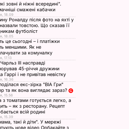
кі зовні й ніжні всередині".
ачніші смажені кабачки
я, 18.09
ну Роналду після фото на яхті у
і назвали товстою. Що сказав її
никам футболіст
я, 18.05
ть це сьогодні – і платіжки
ть меншими. Як не
лачувати за комуналку
я, 17.13
Чарльз III насправді
норував 45-річчя дружини
а Гаррі і не привітав невістку
я, 16.36
поділася екс-зірка "ВІА Гри"
р та як вона виглядає зараз?
я, 15.56
а з томатами готується легко, а
ить – як з ресторану. Рецепт
бається всій родині
я, 15.39
мама, такі й діти". У мережі
тують нове відео Орбакайте з