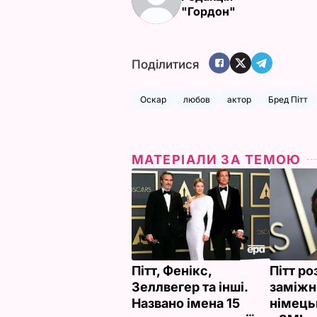
"Гордон"
Поділитися
Оскар
любов
актор
Бред Пітт
МАТЕРІАЛИ ЗА ТЕМОЮ
Пітт, Фенікс,
Пітт ро
Зеллвегер та інші.
заміж
Названо імена 15
німец