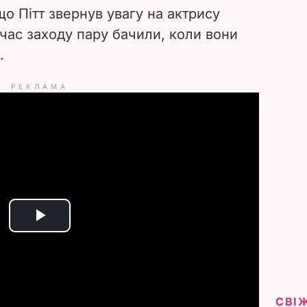
що Пітт звернув увагу на актрису
 час заходу пару бачили, коли вони
.
РЕКЛАМА
P
l
a
СВІ