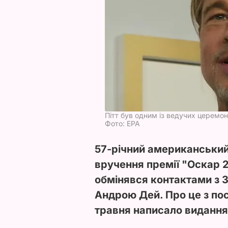
Пітт був одним із ведучих церемон
Фото: ЕРА
57-річний американський 
вручення премії "Оскар 20
обмінявся контактами з 
Андрою Дей. Про це з по
травня написало виданн