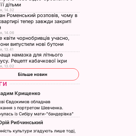
 її дітьми
я, 14.32
ан Роменський розповів, чому в
квартирі тепер завжди закриті
и
я, 14.06
е квіти чорнобривців учасно,
они випустили нові бутони
я, 13.41
аща намазка для літнього
усу. Рецепт кабачкової ікри
я, 13.02
Більше новин
ГИ
Вадим Крищенко
кві Євдокимов обладнав
кання з портретом Шевченка.
улась із Сибіру мати-"бандерівка"
рій Рибчинський
нність культури згадують лише тоді,