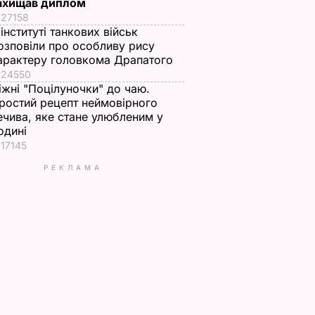
ахищав диплом
27158
 інституті танкових військ
озповіли про особливу рису
арактеру головкома Драпатого
24550
іжні "Поцілуночки" до чаю.
ростий рецепт неймовірного
ечива, яке стане улюбленим у
одині
17145
РЕКЛАМА