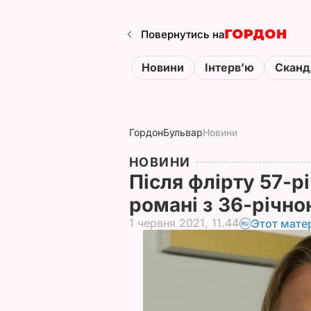
Повернутись на
Новини
Інтервʼю
Сканд
Гордон
Бульвар
Новини
НОВИНИ
Після флірту 57-р
романі з 36-річн
1 червня 2021, 11.44
Этот мате