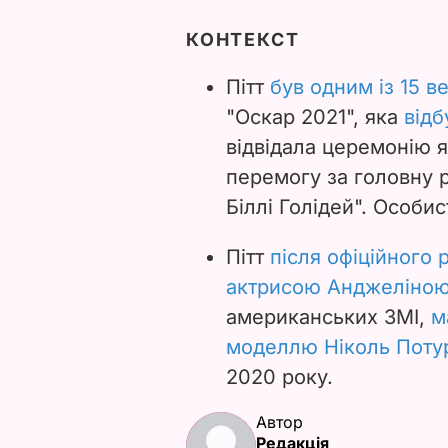
КОНТЕКСТ
Пітт
був одним із 15 в
"Оскар 2021", яка
відб
відвідала церемонію я
перемогу за головну р
Біллі Голідей". Особи
Пітт
після офіційного
актрисою Анджеліною
американських ЗМІ,
м
моделлю Ніколь Поту
2020 року.
Автор
Редакція