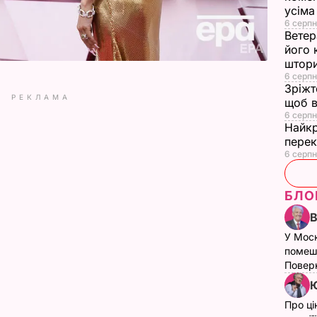
усіма
6 серпн
Ветер
його 
штор
6 серпн
Зріжт
РЕКЛАМА
щоб в
6 серпн
Найкр
перек
6 серпн
БЛО
У Мос
помеш
Поверн
Ю
Про ці