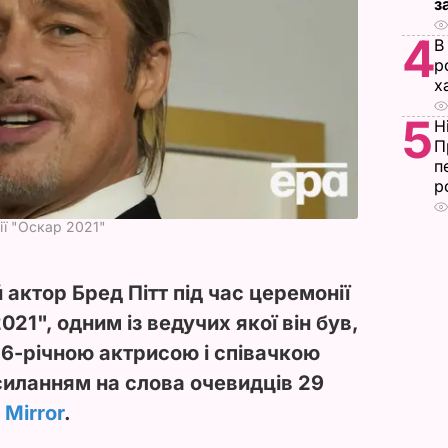
з
4
В
р
х
5
Н
П
п
р
ії "Оскар 2021"
актор Бред Пітт під час церемонії
21", одним із ведучих якої він був,
36-річною актрисою і співачкою
силанням на слова очевидців 29
я
Mirror
.