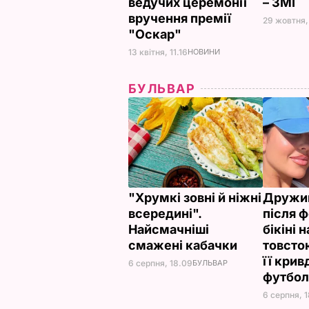
ведучих церемонії
– ЗМІ
вручення премії
29 жовтня,
"Оскар"
13 квітня, 11.16
НОВИНИ
БУЛЬВАР
"Хрумкі зовні й ніжні
Дружи
всередині".
після ф
Найсмачніші
бікіні 
смажені кабачки
товсто
її кри
6 серпня, 18.09
БУЛЬВАР
футбол
6 серпня, 