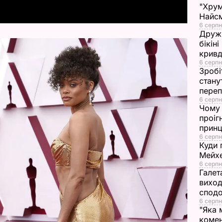
"Хрум
y
Найсм
6 серпн
V
Дружи
бікін
i
кривд
6 серпн
Зробі
d
стану
переп
e
6 серпн
Чому 
проіг
o
принц
6 серпн
Куди 
Мейхе
6 серпн
Галет
виход
сподо
6 серпн
"Яка 
комен