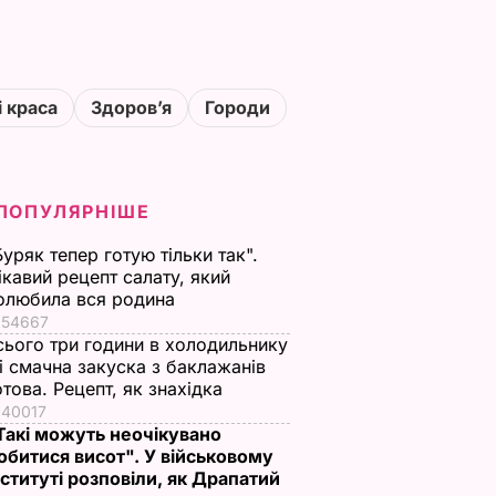
і краса
Здоровʼя
Городи
ПОПУЛЯРНІШЕ
Буряк тепер готую тільки так".
ікавий рецепт салату, який
олюбила вся родина
54667
сього три години в холодильнику
 і смачна закуска з баклажанів
отова. Рецепт, як знахідка
40017
Такі можуть неочікувано
обитися висот". У військовому
нституті розповіли, як Драпатий