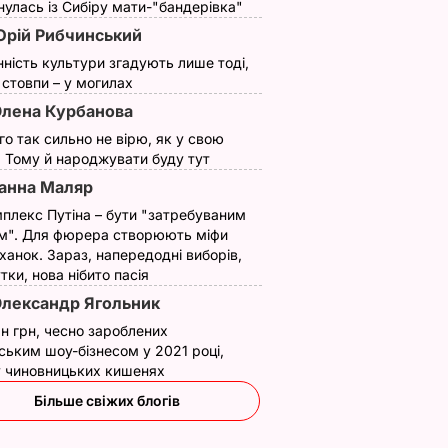
улась із Сибіру мати-"бандерівка"
рій Рибчинський
нність культури згадують лише тоді,
ї стовпи – у могилах
лена Курбанова
ого так сильно не вірю, як у свою
. Тому й народжувати буду тут
анна Маляр
плекс Путіна – бути "затребуваним
м". Для фюрера створюють міфи
ханок. Зараз, напередодні виборів,
утки, нова нібито пасія
лександр Ягольник
н грн, чесно зароблених
ським шоу-бізнесом у 2021 році,
 у чиновницьких кишенях
Більше свіжих блогів