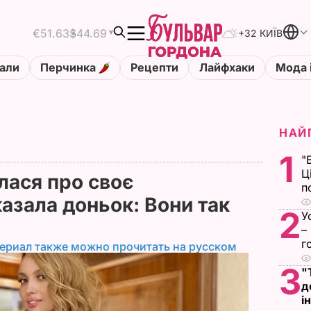
€51.63
$44.69
+32 КИЇВ
али
Перчинка
Рецепти
Лайфхаки
Мода 
НАЙ
1
"
Ц
лася про своє
п
азала доньок: Вони так
2
У
–
г
ериал также можно прочитать на русском
3
"
д
і