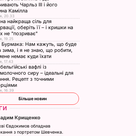
чивають Чарльз III і його
ина Камілла
я, 20.33
на найкраща сіль для
рвації, оберіть її – і кришки на
х не "позриває"
я, 19.25
 Бурмака: Нам кажуть, що буде
 зима, і я не знаю, що робити,
мене немає куди їхати
я, 17.43
бельгійські вафлі із
молочного сиру – ідеальні для
ння. Рецепт з точними
орціями
я, 16.39
Більше новин
ГИ
Вадим Крищенко
кві Євдокимов обладнав
кання з портретом Шевченка.