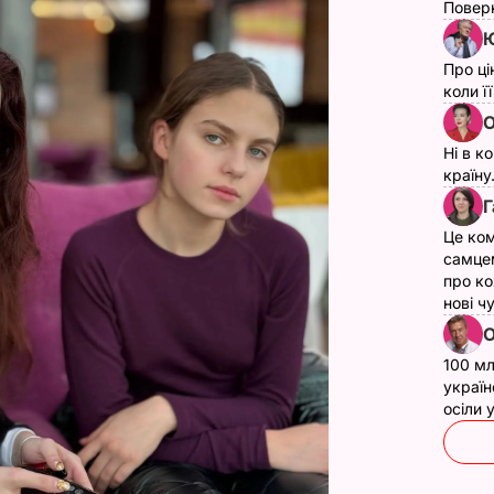
Поверн
Ю
Про ці
коли ї
О
Ні в к
країну
Г
Це ком
самце
про ко
нові ч
О
100 мл
україн
осіли