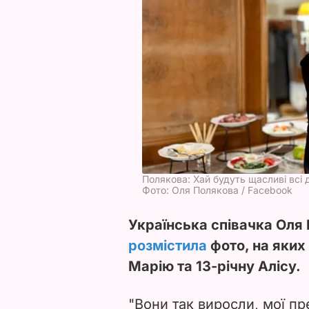
Полякова: Хай будуть щасливі всі 
Фото: Оля Полякова / Facebook
Українська співачка Оля
розмістила
фото, на яких 
Марію та 13-річну Алісу.
"Вони так виросли, мої пр