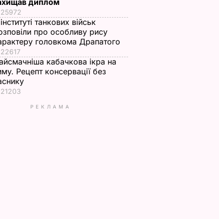
ахищав диплом
25972
 інституті танкових військ
озповіли про особливу рису
арактеру головкома Драпатого
22617
айсмачніша кабачкова ікра на
иму. Рецепт консервації без
аснику
21203
РЕКЛАМА