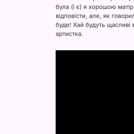
була (і є) я хорошою мат
відповісти, але, як говори
буде! Хай будуть щасливі в
артистка.