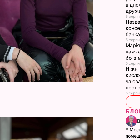
відпо
друж
5 серпн
Назва
консе
банка
5 серпн
Марія
важка
бо в 
5 серпн
Ніжні 
кисло
чаюва
проп
5 серпн
БЛО
У Мос
помеш