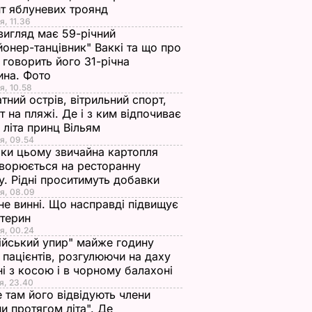
т яблуневих троянд
я, 11.36
вигляд має 59-річний
йонер-танцівник" Ваккі та що про
 говорить його 31-річна
ина. Фото
я, 10.58
тний острів, вітрильний спорт,
т на пляжі. Де і з ким відпочиває
 літа принц Вільям
я, 09.54
ки цьому звичайна картопля
ворюється на ресторанну
у. Рідні проситимуть добавки
я, 08.09
не винні. Що насправді підвищує
стерин
я, 00.24
ійський упир" майже годину
 пацієнтів, розгулюючи на даху
ні з косою і в чорному балахоні
я, 23.40
 там його відвідують члени
и протягом літа". Де