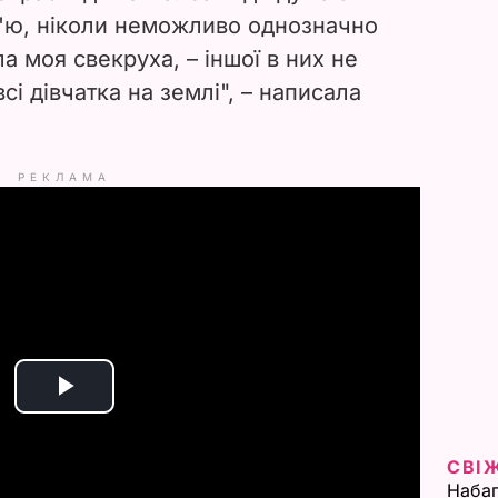
ір'ю, ніколи неможливо однозначно
ла моя свекруха, – іншої в них не
сі дівчатка на землі", – написала
РЕКЛАМА
P
l
СВІ
Набаг