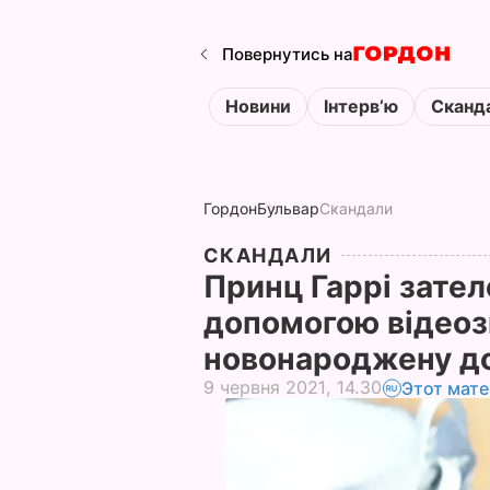
Повернутись на
Новини
Інтервʼю
Сканд
Гордон
Бульвар
Скандали
СКАНДАЛИ
Принц Гаррі зател
допомогою відеоз
новонароджену до
9 червня 2021, 14.30
Этот мате