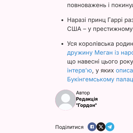
повноважень і покину
Наразі принц Гаррі ра
США – у престижному 
Уся королівська роди
дружину Меган із на
що навесні цього рок
інтерв'ю
, у яких
описа
Букінгемському палац
Автор
Редакція
"Гордон"
Поділитися