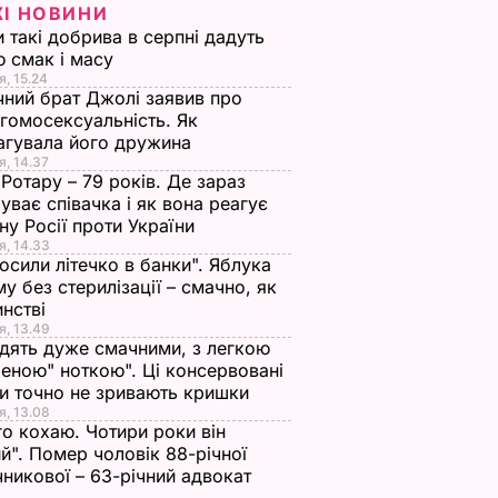
ЖІ НОВИНИ
и такі добрива в серпні дадуть
 смак і масу
я, 15.24
чний брат Джолі заявив про
гомосексуальність. Як
агувала його дружина
я, 14.37
 Ротару – 79 років. Де зараз
уває співачка і як вона реагує
йну Росії проти України
я, 14.33
осили літечко в банки". Яблука
му без стерилізації – смачно, як
инстві
я, 13.49
дять дуже смачними, з легкою
еною" ноткою". Ці консервовані
и точно не зривають кришки
я, 13.08
го кохаю. Чотири роки він
й". Помер чоловік 88-річної
никової – 63-річний адвокат