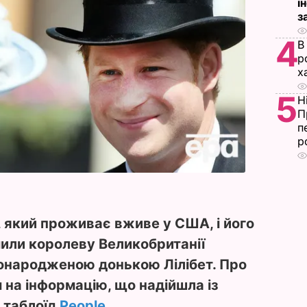
і
з
4
В
р
х
5
Н
П
п
р
 який проживає вживе у США, і його
или королеву Великобританії
вонародженою донькою Лілібет. Про
 на інформацію, що надійшла із
 таблоїд
People
.