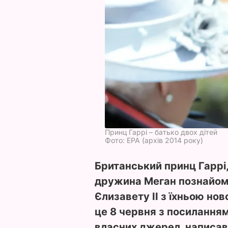
Принц Гаррі – батько двох дітей
Фото: ЕРА (архів 2014 року)
Британський принц Гаррі,
дружина Меган познайом
Єлизавету II з їхньою но
це 8 червня з посиланням
власних джерел, написав