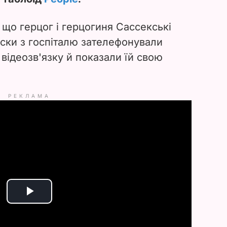
 що герцог і герцогиня Сассекські
иски з госпіталю зателефонували
 відеозв'язку й показали їй свою
РЕКЛАМА
P
l