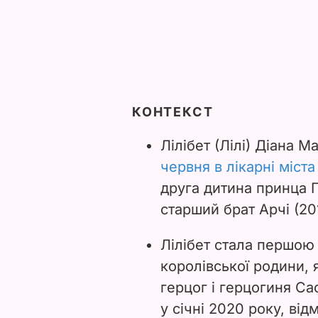
КОНТЕКСТ
Лілібет (Лілі) Діана 
червня
в лікарні міст
друга дитина принца Г
старший брат Арчі (20
Лілібет стала першою 
королівської родини, 
герцог і герцогиня Са
у
січні 2020 року, від