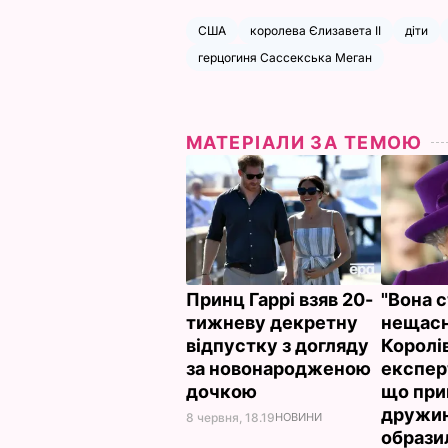
США
королева Єлизавета II
діти
герцогиня Сассекська Меган
МАТЕРІАЛИ ЗА ТЕМОЮ
Принц Гаррі взяв 20-
"Вона 
тижневу декретну
нещасн
відпустку з догляду
Королі
за новонародженою
експер
дочкою
що прин
дружин
8 червня, 18.19
НОВИНИ
образи