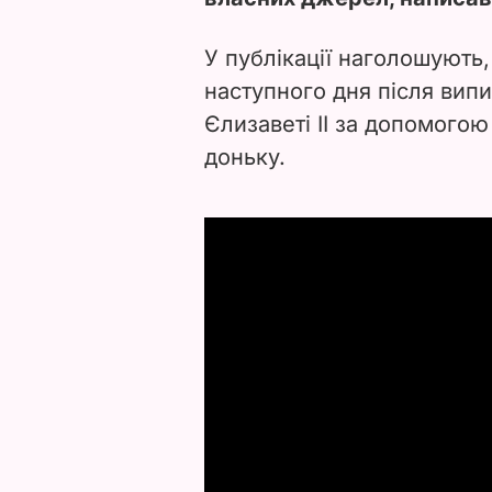
У публікації наголошують,
наступного дня після вип
Єлизаветі II за допомогою
доньку.