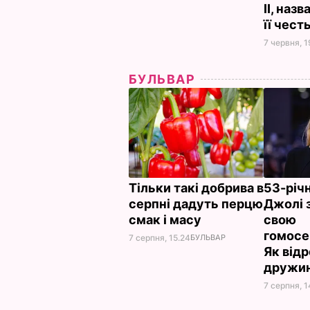
II, наз
її чест
7 червня, 1
БУЛЬВАР
Тільки такі добрива в
53-річ
серпні дадуть перцю
Джолі 
смак і масу
свою
гомосе
7 серпня, 15.24
БУЛЬВАР
Як від
дружи
7 серпня, 1