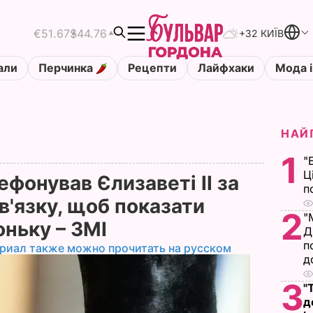
€51.67
$44.76
+32 КИЇВ
али
Перчинка
Рецепти
Лайфхаки
Мода і
НАЙ
1
"
Ц
ефонував Єлизаветі II за
п
в'язку, щоб показати
2
"
ньку – ЗМІ
Д
п
риал также можно прочитать на русском
д
3
"
д