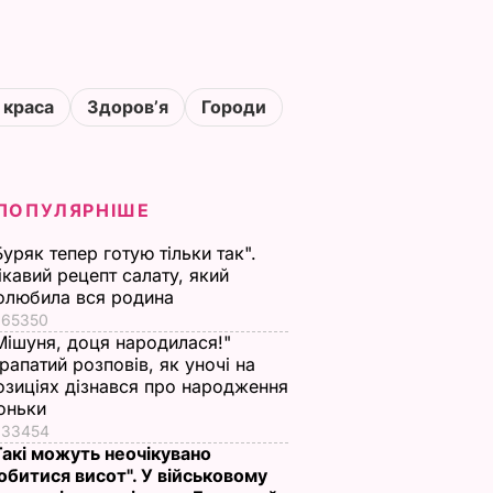
 краса
Здоровʼя
Городи
ПОПУЛЯРНІШЕ
Буряк тепер готую тільки так".
ікавий рецепт салату, який
олюбила вся родина
65350
Мішуня, доця народилася!"
рапатий розповів, як уночі на
озиціях дізнався про народження
оньки
33454
Такі можуть неочікувано
обитися висот". У військовому