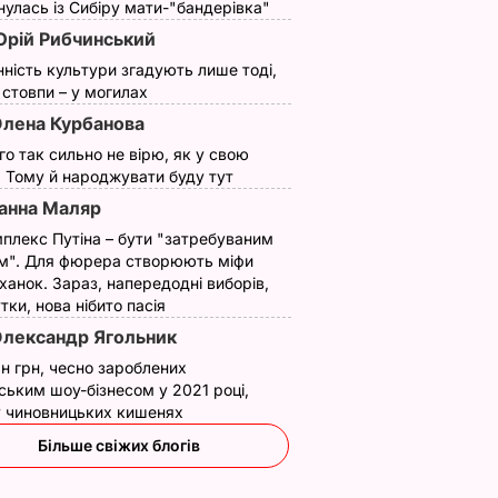
улась із Сибіру мати-"бандерівка"
рій Рибчинський
нність культури згадують лише тоді,
ї стовпи – у могилах
лена Курбанова
ого так сильно не вірю, як у свою
. Тому й народжувати буду тут
анна Маляр
плекс Путіна – бути "затребуваним
м". Для фюрера створюють міфи
ханок. Зараз, напередодні виборів,
утки, нова нібито пасія
лександр Ягольник
н грн, чесно зароблених
ським шоу-бізнесом у 2021 році,
 у чиновницьких кишенях
Більше свіжих блогів