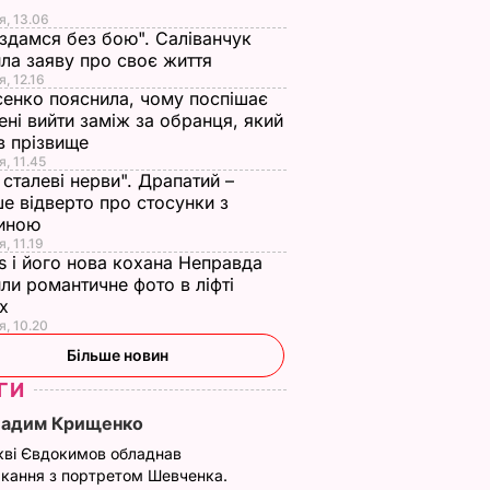
я, 13.06
 здамся без бою". Саліванчук
ла заяву про своє життя
я, 12.16
енко пояснила, чому поспішає
ені вийти заміж за обранця, який
в прізвище
я, 11.45
ї сталеві нерви". Драпатий –
е відверто про стосунки з
иною
, 11.19
s і його нова кохана Неправда
ли романтичне фото в ліфті
ох
я, 10.20
Більше новин
ГИ
Вадим Крищенко
кві Євдокимов обладнав
кання з портретом Шевченка.