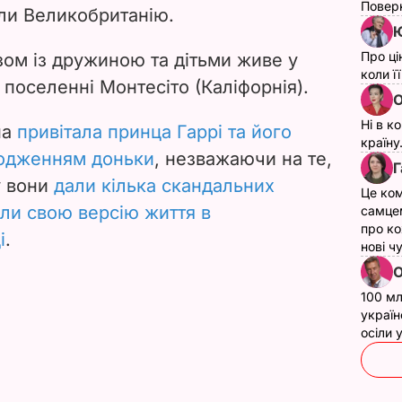
Поверн
ли Великобританію.
Ю
Про ці
зом із дружиною та дітьми живе у
коли ї
поселенні Монтесіто (Каліфорнія).
О
Ні в к
на
привітала принца Гаррі та його
країну
родженням доньки
, незважаючи на те,
Г
у вони
дали кілька скандальних
Це ком
ли свою версію життя в
самце
про ко
і
.
нові ч
О
100 мл
україн
осіли