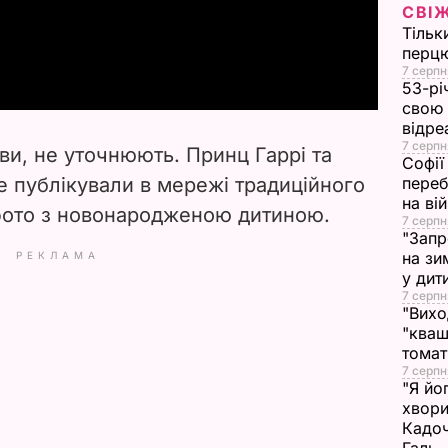
СВІ
Тільк
a
перцю
7 серпн
y
53-рі
свою 
V
відре
7 серпн
ви, не уточнюють. Принц Гаррі та
Софії
i
 публікували в мережі традиційного
переб
на ві
 фото з новонародженою дитиною.
d
7 серпн
"Запр
на зи
РЕКЛАМА
e
у дит
7 серпн
o
"Вихо
"кваш
томат
7 серпн
"Я йо
хвори
Кадоч