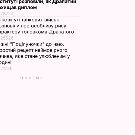
нституті розповіли, як Драпатий
ахищав диплом
28727
 інституті танкових військ
озповіли про особливу рису
арактеру головкома Драпатого
25626
іжні "Поцілуночки" до чаю.
ростий рецепт неймовірного
ечива, яке стане улюбленим у
одині
21720
РЕКЛАМА