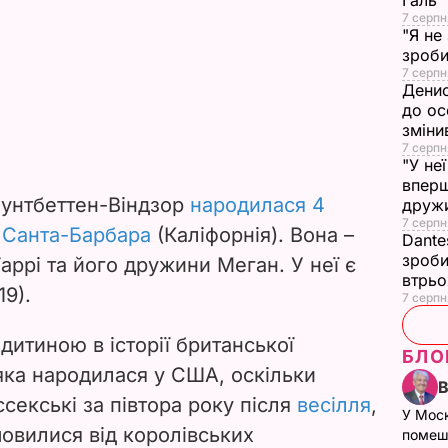
Галь
7 серпн
"Я не
зроби
7 серпн
Денис
до ос
зміни
7 серпн
"У не
вперш
Маунтбеттен-Віндзор
народилася 4
друж
7 серпня
а Санта-Барбара
(Каліфорнія). Вона –
Dante
зроби
аррі та його дружини Меган. У неї є
втрь
19).
7 серпн
дитиною в історії британської
БЛО
яка народилася у США, оскільки
ссекські за півтора року після
весілля
,
У Мос
мовилися від королівських
помеш