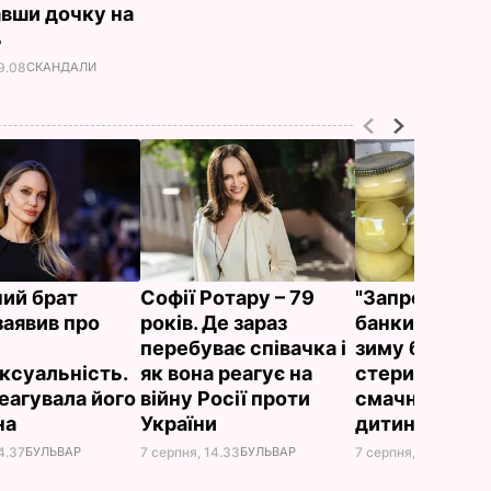
вавши дочку на
ь
9.08
СКАНДАЛИ
ний брат
Софії Ротару – 79
"Запросили л
заявив про
років. Де зараз
банки". Яблук
перебуває співачка і
зиму без
ксуальність.
як вона реагує на
стерилізації 
реагувала його
війну Росії проти
смачно, як у
на
України
дитинстві
4.37
БУЛЬВАР
7 серпня, 14.33
БУЛЬВАР
7 серпня, 13.49
БУЛЬ