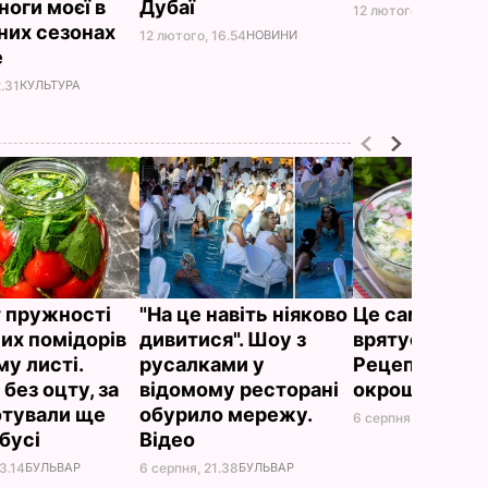
ноги моєї в
Дубаї
12 лютого, 23.38
ПОЛ
них сезонах
12 лютого, 16.54
НОВИНИ
е
2.31
КУЛЬТУРА
 пружності
"На це навіть ніяково
Це саме те, 
их помідорів
дивитися". Шоу з
врятує у спек
му листі.
русалками у
Рецепт смач
без оцту, за
відомому ресторані
окрошки
отували ще
обурило мережу.
6 серпня, 18.21
БУЛЬ
абусі
Відео
3.14
БУЛЬВАР
6 серпня, 21.38
БУЛЬВАР