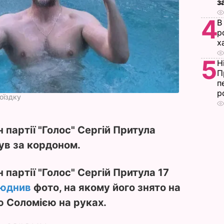
з
4
В
р
х
5
Н
П
п
р
оїздку
 партії "Голос" Сергій Притула
був за кордоном.
 партії "Голос" Сергій Притула 17
юднив
фото, на якому його знято на
ю Соломією на руках.