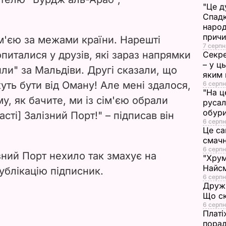
"Це д
d
Спадк
народ
прич
e
ім'єю за межами країни. Нарешті
7 серпн
питалися у друзів, які зараз напрямки
Секре
o
– у ц
ли" за Мальдіви. Другі сказали, що
яким 
уть бути від Оману! Але мені здалося,
6 серпн
"На ц
у, як бачите, ми із сім'єю обрали
русал
обури
сті] Залізний Порт!" – підписав він
6 серпн
Це са
смач
6 серпн
зний Порт нехило так змахує на
"Хрум
Найсм
ублікацію підписник.
6 серпн
Дружи
Що ск
6 серпн
Платі
порад