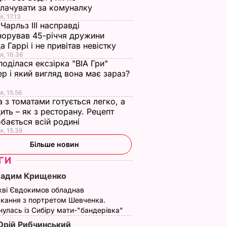
лачувати за комуналку
я, 17.13
Чарльз III насправді
норував 45-річчя дружини
а Гаррі і не привітав невістку
я, 16.36
поділася ексзірка "ВІА Гри"
р і який вигляд вона має зараз?
я, 15.56
а з томатами готується легко, а
ить – як з ресторану. Рецепт
бається всій родині
я, 15.39
Більше новин
ГИ
Вадим Крищенко
кві Євдокимов обладнав
кання з портретом Шевченка.
улась із Сибіру мати-"бандерівка"
рій Рибчинський