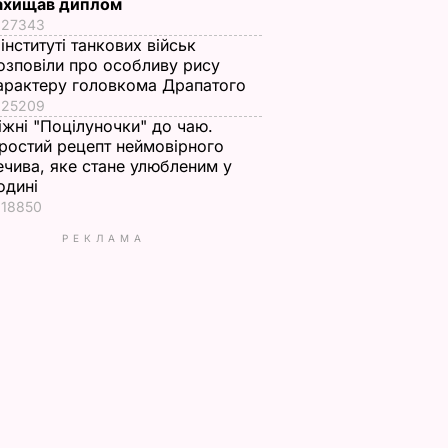
ахищав диплом
27343
 інституті танкових військ
озповіли про особливу рису
арактеру головкома Драпатого
25209
іжні "Поцілуночки" до чаю.
ростий рецепт неймовірного
ечива, яке стане улюбленим у
одині
18850
РЕКЛАМА