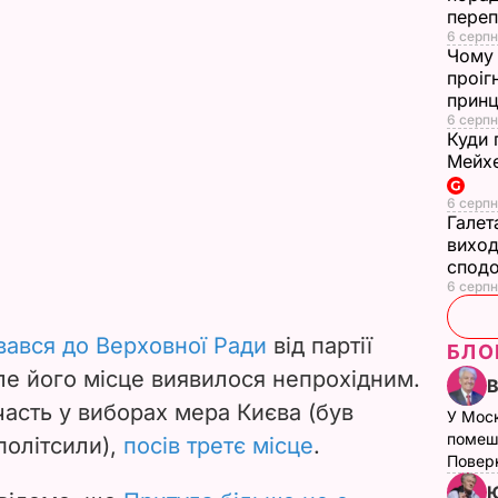
переп
6 серпн
Чому 
проіг
принц
6 серпн
Куди 
Мейхе
6 серпн
Галет
виход
сподо
6 серпн
вався до Верховної Ради
від партії
БЛО
але його місце виявилося непрохідним.
асть у виборах мера Києва (був
У Мос
помеш
 політсили),
посів третє місце
.
Поверн
Ю