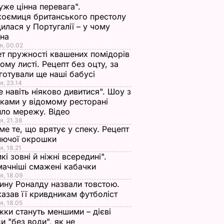
уже цінна перевага".
оємиця британського престолу
илася у Португалії – у чому
ина
я, 00.02
т пружності квашених помідорів
ьому листі. Рецепт без оцту, за
готували ще наші бабусі
я, 23.14
е навіть ніяково дивитися". Шоу з
ками у відомому ресторані
ло мережу. Відео
я, 21.38
ме те, що врятує у спеку. Рецепт
нючої окрошки
я, 18.21
кі зовні й ніжні всередині".
ачніші смажені кабачки
я, 18.09
ну Роналду назвали товстою.
азав її кривдникам футболіст
я, 18.05
жки стануть меншими – дієві
и "без води", як не