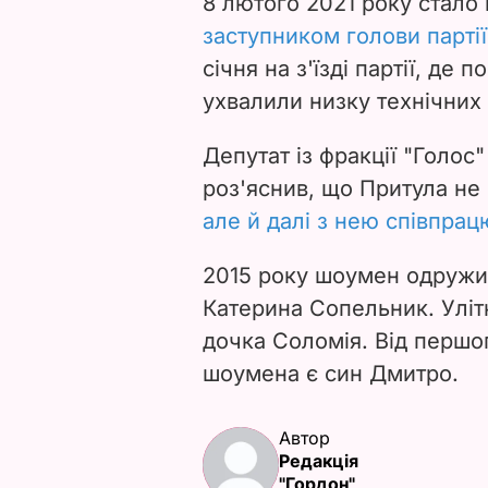
8 лютого 2021 року стало
заступником голови партії
січня на з'їзді партії, де
ухвалили низку технічних
Депутат із фракції "Голо
роз'яснив, що Притула не 
але й далі з нею співпрац
2015 року шоумен одружи
Катерина Сопельник. Уліт
дочка Соломія. Від перш
шоумена є син Дмитро.
Автор
Редакція
"Гордон"