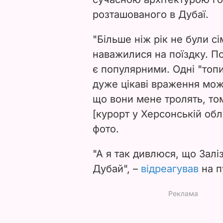
розташованого в Дубаї.
"Більше ніж рік не були с
наважилися на поїздку. По
є популярними. Одні "топи
дуже цікаві враження мож
що вони мене тролять, том
[курорт у Херсонській обла
фото.
"А я так дивлюся, що Залі
Дубай", –
відреагував
на п