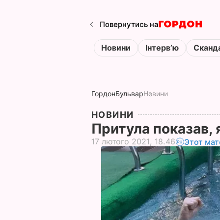
Повернутись на
Новини
Інтервʼю
Сканд
Гордон
Бульвар
Новини
НОВИНИ
Притула показав, 
17 лютого 2021, 18.46
Этот мат