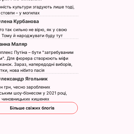
нність культури згадують лише тоді,
ї стовпи – у могилах
лена Курбанова
ого так сильно не вірю, як у свою
. Тому й народжувати буду тут
анна Маляр
плекс Путіна – бути "затребуваним
м". Для фюрера створюють міфи
ханок. Зараз, напередодні виборів,
утки, нова нібито пасія
лександр Ягольник
н грн, чесно зароблених
ським шоу-бізнесом у 2021 році,
 у чиновницьких кишенях
Більше свіжих блогів