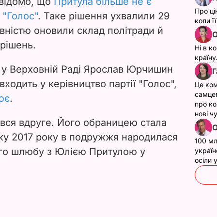
 відомо, що
Притула більше не є
Про ці
 "Голос"
. Таке рішення ухвалили 29
коли ї
 повністю оновили склад політради й
О
 рішень.
Ні в к
країну
с" у Верховній Раді Ярослав Юрчишин
Г
входить у керівництво партії "Голос",
Це ком
самце
ює
.
про ко
нові ч
вся вдруге. Його обраницею стала
О
ку 2017 року в подружжя народилася
100 мл
ого шлюбу з Юлією Притулою у
україн
осіли