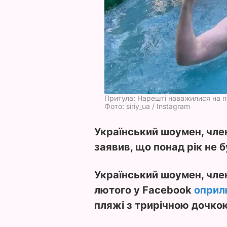
Притула: Нарешті наважилися на п
Фото: siriy_ua / Instagram
Український шоумен, член
заявив, що понад рік не 
Український шоумен, член
лютого у Facebook
оприл
пляжі з трирічною дочко