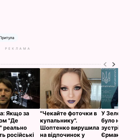
 Притула
РЕКЛАМА
а: Якщо за
"Чекайте фоточки в
У Зеленськог
ом "Де
купальнику".
було непублі
?" реально
Шоптенко вирушила
зустрічей в О
ть російські
на відпочинок у
Єрмак