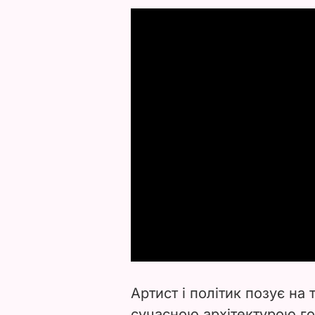
Артист і політик позує на
сучасною архітектурою го