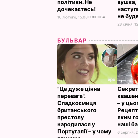
політики. Не
вушка, 
дочекаєтесь!
наступ
не буд
10 лютого, 15.08
ПОЛІТИКА
28 січня, 1
БУЛЬВАР
"Це дуже цінна
Секрет
перевага".
квашен
Спадкоємиця
– у цьо
британського
Рецепт 
престолу
яким г
народилася у
наші б
Португалії – у чому
6 серпня, 2