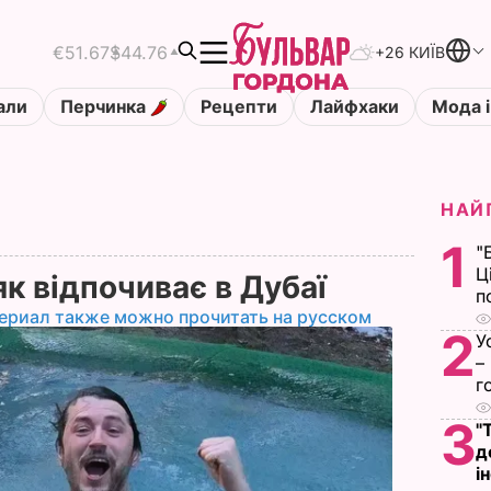
€51.67
$44.76
+26 КИЇВ
али
Перчинка
Рецепти
Лайфхаки
Мода і
НАЙ
1
"
Ц
як відпочиває в Дубаї
п
ериал также можно прочитать на русском
2
У
–
г
3
"
д
і