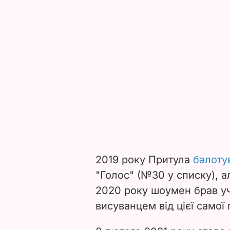
2019 року Притула
балоту
"Голос" (№30 у списку), 
2020 року шоумен брав уч
висуванцем від цієї самої