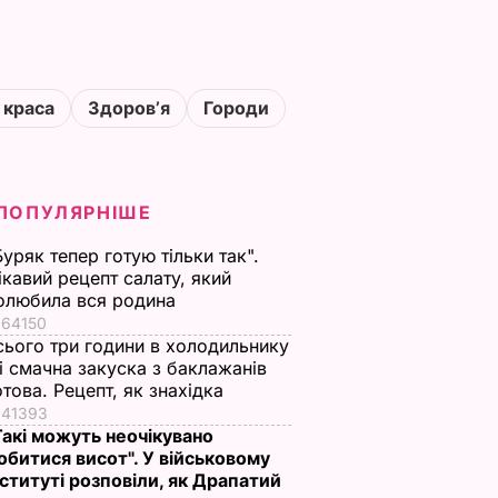
 краса
Здоровʼя
Городи
ПОПУЛЯРНІШЕ
Буряк тепер готую тільки так".
ікавий рецепт салату, який
олюбила вся родина
64150
сього три години в холодильнику
 і смачна закуска з баклажанів
отова. Рецепт, як знахідка
41393
Такі можуть неочікувано
обитися висот". У військовому
нституті розповіли, як Драпатий