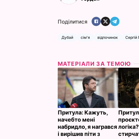
Поділитися
Дубай
сім'я
відпочинок
Сергій
МАТЕРІАЛИ ЗА ТЕМОЮ
Притула: Кажуть,
Притул
начебто мені
проєкт
набридло, я награвся
логіка
і вирішив піти з
стирча