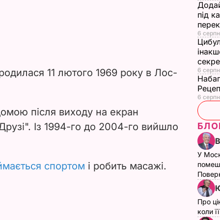
Додай
під к
перек
6 серпн
Цибул
інакш
секр
6 серпн
родилася 11 лютого 1969 року в Лос-
Набаг
Рецеп
6 серпн
домою після виходу на екран
Друзі". Із 1994-го до 2004-го вийшло
БЛО
У Мос
ймається спортом
і робить масажі.
помеш
Поверн
Ю
Про ці
коли ї