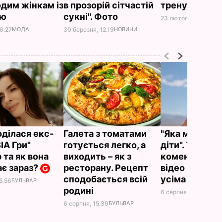
дим жінкам із
в прозорій сітчастій
тренувань у 
ою
сукні". Фото
23 лютого, 18.29
НОВ
16.27
МОДА
30 березня, 12.19
НОВИНИ
оділася екс-
Галета з томатами
"Яка мама, так
ВІА Гри"
готується легко, а
діти". У мере
 та як вона
виходить – як з
коментують 
ає зараз?
ресторану. Рецепт
відео Орбака
сподобається всій
усіма її діть
5.56
БУЛЬВАР
родині
6 серпня, 14.32
БУЛЬ
6 серпня, 15.39
БУЛЬВАР