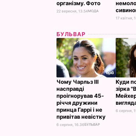
організму. Фото
немоло
сивин
22 вересня, 13.54
МОДА
17 квітня, 
БУЛЬВАР
Чому Чарльз III
Куди п
насправді
зірка "
проігнорував 45-
Мейхер
річчя дружини
вигляд
принца Гаррі і не
6 серпня, 1
привітав невістку
6 серпня, 16.36
БУЛЬВАР