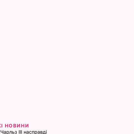
ЖІ НОВИНИ
Чарльз III насправді