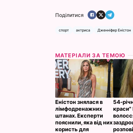
Поділитися
спорт
актриса
Дженніфер Еністон
МАТЕРІАЛИ ЗА ТЕМОЮ
Еністон знялася в
54-річн
лімфодренажних
краси" 
штанах. Експерти
волосся
пояснили, яка від них
заздрощ
користь для
розпов