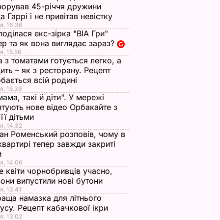
норував 45-річчя дружини
а Гаррі і не привітав невістку
я, 16.36
поділася екс-зірка "ВІА Гри"
р та як вона виглядає зараз?
я, 15.56
а з томатами готується легко, а
ить – як з ресторану. Рецепт
бається всій родині
я, 15.39
мама, такі й діти". У мережі
тують нове відео Орбакайте з
 її дітьми
я, 14.32
ан Роменський розповів, чому в
квартирі тепер завжди закриті
и
я, 14.06
е квіти чорнобривців учасно,
они випустили нові бутони
я, 13.41
аща намазка для літнього
усу. Рецепт кабачкової ікри
я, 13.02