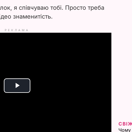
лок, я співчуваю тобі. Просто треба
ідео знаменитість.
РЕКЛАМА
P
l
a
СВІ
Чому 