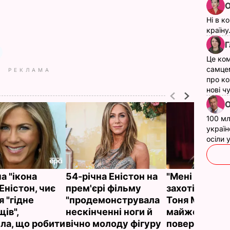
О
Ні в к
країну
Г
Це ком
самце
РЕКЛАМА
про ко
нові ч
О
100 мл
україн
осіли
а "ікона
54-річна Еністон на
"Мені дуже
Еністон, чиє
прем'єрі фільму
захотілося". 
 "гідне
"продемонструвала
Тоня Матвієн
ів",
нескінченні ноги й
майже за рік
іла, що робити
вічно молоду фігуру
повернулася 