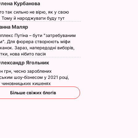
лена Курбанова
ого так сильно не вірю, як у свою
. Тому й народжувати буду тут
анна Маляр
плекс Путіна – бути "затребуваним
м". Для фюрера створюють міфи
ханок. Зараз, напередодні виборів,
утки, нова нібито пасія
лександр Ягольник
н грн, чесно зароблених
ським шоу-бізнесом у 2021 році,
 у чиновницьких кишенях
Більше свіжих блогів
Схудла
ко
до