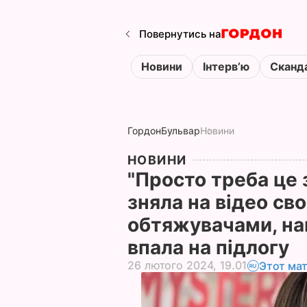
Повернутись на
Новини
Інтервʼю
Сканд
Гордон
Бульвар
Новини
НОВИНИ
"Просто треба це 
зняла на відео св
обтяжувачами, на
впала на підлогу
26 лютого 2024, 19.01
Этот ма