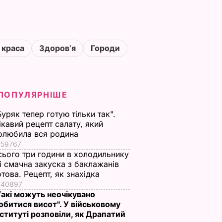
 краса
Здоровʼя
Городи
ПОПУЛЯРНІШЕ
Буряк тепер готую тільки так".
ікавий рецепт салату, який
олюбила вся родина
59767
сього три години в холодильнику
 і смачна закуска з баклажанів
отова. Рецепт, як знахідка
40897
Такі можуть неочікувано
обитися висот". У військовому
нституті розповіли, як Драпатий