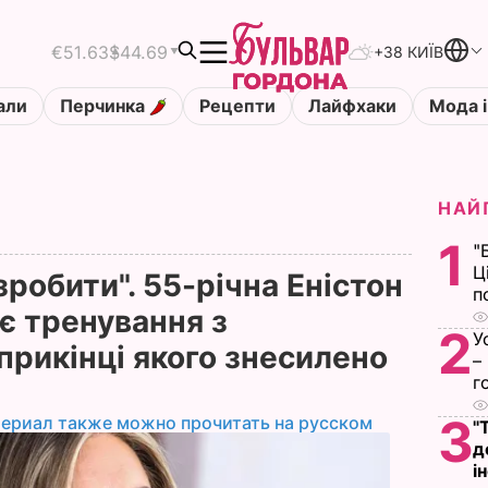
€51.63
$44.69
+38 КИЇВ
али
Перчинка
Рецепти
Лайфхаки
Мода і
НАЙ
1
"
Ц
зробити". 55-річна Еністон
п
оє тренування з
2
У
прикінці якого знесилено
–
г
3
териал также можно прочитать на русском
"
д
і