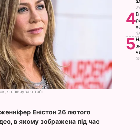
з
4
В
р
х
5
Н
з
ч
ок, я співчуваю тобі
женніфер Еністон 26 лютого
ідео, в якому зображена під час