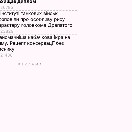
ахищав диплом
26785
 інституті танкових військ
озповіли про особливу рису
арактеру головкома Драпатого
23829
айсмачніша кабачкова ікра на
иму. Рецепт консервації без
аснику
21488
РЕКЛАМА