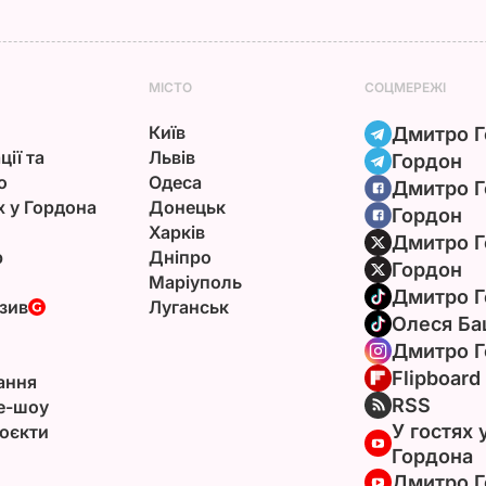
МІСТО
СОЦМЕРЕЖІ
Київ
Дмитро Г
ції та
Львів
Гордон
ю
Одеса
Дмитро Г
х у Гордона
Донецьк
Гордон
Харків
Дмитро Г
р
Дніпро
Гордон
Маріуполь
Дмитро Г
зив
Луганськ
Олеся Ба
Дмитро Г
Flipboard
ання
RSS
e-шоу
У гостях 
оєкти
Гордона
Дмитро Г