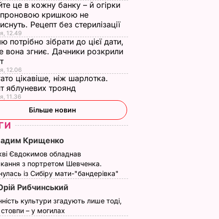
те це в кожну банку – й огірки
апроновою кришкою не
иснуть. Рецепт без стерилізації
я, 12.49
ю потрібно зібрати до цієї дати,
е вона згниє. Дачники розкрили
ет
я, 12.06
ато цікавіше, ніж шарлотка.
т яблуневих троянд
я, 11.36
Більше новин
ГИ
Вадим Крищенко
кві Євдокимов обладнав
кання з портретом Шевченка.
улась із Сибіру мати-"бандерівка"
рій Рибчинський
нність культури згадують лише тоді,
ї стовпи – у могилах