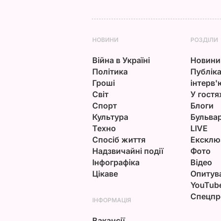
НОВИНИ
РОЗДІЛИ
Війна в Україні
Новини
Політика
Публіка
Гроші
інтерв'
Світ
У гостя
Спорт
Блоги
Культура
Бульва
Техно
LIVE
Спосіб життя
Ексклю
Надзвичайні події
Фото
Інфографіка
Відео
Цікаве
Опитув
YouTub
Спецпр
ІНФОРМАЦІЯ
Вакансії