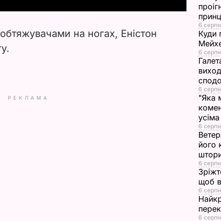
y
проіг
принц
V
6 серпн
 обтяжувачами на ногах, Еністон
Куди 
i
Мейхе
у.
6 серпн
Галет
d
виход
сподо
e
6 серпн
"Яка 
РЕКЛАМА
комен
o
усіма
6 серпн
Ветер
його 
штор
6 серпн
Зріжт
щоб в
6 серпн
Найкр
перек
6 серпн