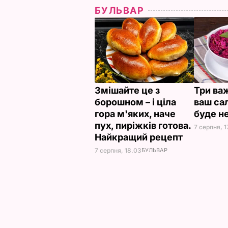
БУЛЬВАР
Змішайте це з
Три важ
борошном – і ціла
ваш сал
гора м'яких, наче
буде н
пух, пиріжків готова.
7 серпня, 1
Найкращий рецепт
7 серпня, 18.03
БУЛЬВАР