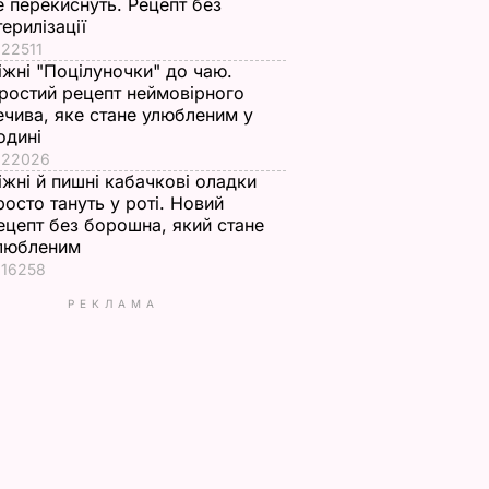
е перекиснуть. Рецепт без
терилізації
22511
іжні "Поцілуночки" до чаю.
ростий рецепт неймовірного
ечива, яке стане улюбленим у
одині
22026
іжні й пишні кабачкові оладки
росто тануть у роті. Новий
ецепт без борошна, який стане
любленим
16258
РЕКЛАМА