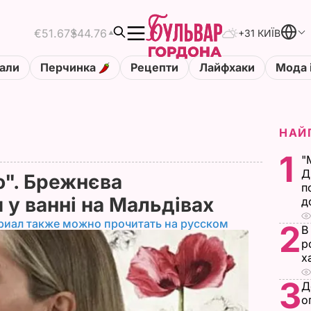
€51.67
$44.76
+31 КИЇВ
али
Перчинка
Рецепти
Лайфхаки
Мода 
НАЙ
1
"
Д
ю". Брежнєва
п
 у ванні на Мальдівах
д
риал также можно прочитать на русском
2
В
р
х
3
Д
о