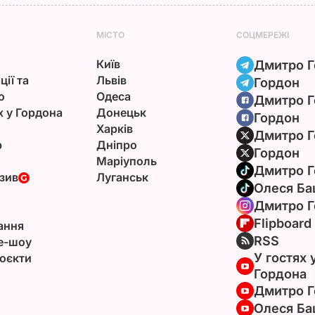
МІСТО
СОЦМЕРЕЖІ
Київ
Дмитро Г
ції та
Львів
Гордон
ю
Одеса
Дмитро Г
х у Гордона
Донецьк
Гордон
Харків
Дмитро Г
р
Дніпро
Гордон
Маріуполь
Дмитро Г
зив
Луганськ
Олеся Ба
Дмитро Г
Flipboard
ання
RSS
e-шоу
У гостях 
оєкти
Гордона
Дмитро Г
Олеся Ба