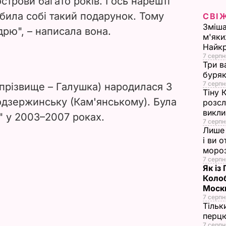
острови багато років. І ось нарешті
i
обила собі такий подарунок. Тому
СВІ
Зміша
дрю", – написала вона.
d
м'яки
Найк
e
7 серпн
Три в
буряк
o
7 серпн
прізвище – Галушка) народилася 3
Тіну 
одзержинську (Кам'янському). Була
розсл
викли
" у 2003–2007 роках.
7 серпн
Лише 
і ви 
моро
7 серпн
Як із
Колоб
Москв
7 серпн
Тільк
перцю
7 серпн