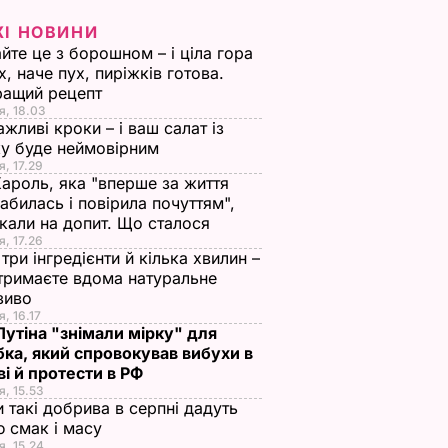
ЖІ НОВИНИ
йте це з борошном – і ціла гора
х, наче пух, пиріжків готова.
ращий рецепт
я, 18.03
ажливі кроки – і ваш салат із
у буде неймовірним
я, 17.29
Кароль, яка "вперше за життя
абилась і повірила почуттям",
кали на допит. Що сталося
я, 17.26
три інгредієнти й кілька хвилин –
отримаєте вдома натуральне
зиво
я, 16.17
 Путіна "знімали мірку" для
ка, який спровокував вибухи в
і й протести в РФ
я, 15.53
и такі добрива в серпні дадуть
 смак і масу
я, 15.24