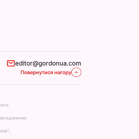
editor@gordonua.com
Повернутися нагору
ають
повсюдженню
лив",