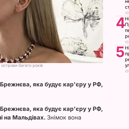
н
с
4
Н
П
п
р
5
Н
п
р
у
 острови багато років
 Брежнєва, яка будує кар'єру у РФ,
 Брежнєва, яка б
удує кар'єру у РФ,
і на Мальдівах.
Знімок вона