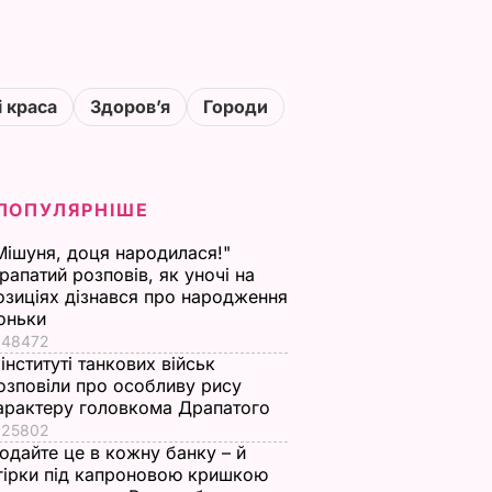
і краса
Здоровʼя
Городи
ПОПУЛЯРНІШЕ
Мішуня, доця народилася!"
рапатий розповів, як уночі на
озиціях дізнався про народження
оньки
48472
 інституті танкових військ
озповіли про особливу рису
арактеру головкома Драпатого
25802
одайте це в кожну банку – й
гірки під капроновою кришкою