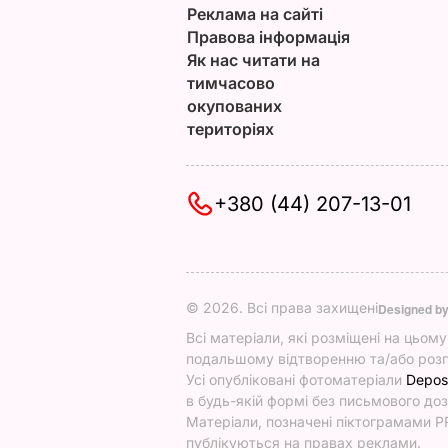
Реклама на сайті
Правова інформація
Як нас читати на
тимчасово
окупованих
територіях
+380 (44) 207-13-01
© 2026. Всі права захищені
Designed b
Всі матеріали, які розміщені на цьом
подальшому відтворенню та/або розп
Усі опубліковані фотоматеріали
Depos
в будь-якій формі без письмового доз
Матеріали, позначені піктограмами PR
публікуються на правах реклами.