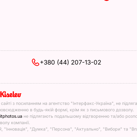
+380 (44) 207-13-02
y
у сайті з посиланням на агентство "Інтерфакс-Україна", не підляг
овсюдженню в будь-якій формі, крім як з письмового дозволу.
itphotos.ua
не підлягають подальшому відтворенню та/або роз
волу компанії.
, "Інновація", "Думка", "Персона", "Актуально", "Вибори" та "Вп