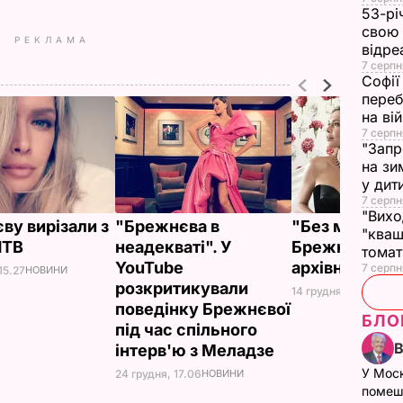
53-рі
свою 
РЕКЛАМА
відре
7 серпн
Софії
переб
на ві
7 серпн
"Запр
на зи
у дит
7 серпн
"Вихо
ву вирізали з
"Брежнєва в
"Без макіяжу
"кваш
НТВ
неадекваті". У
Брежнєва по
томат
YouTube
архівне фото
7 серпн
15.27
НОВИНИ
розкритикували
14 грудня, 13.41
НОВИ
поведінку Брежнєвої
БЛО
під час спільного
інтерв'ю з Меладзе
У Мос
24 грудня, 17.06
НОВИНИ
помеш