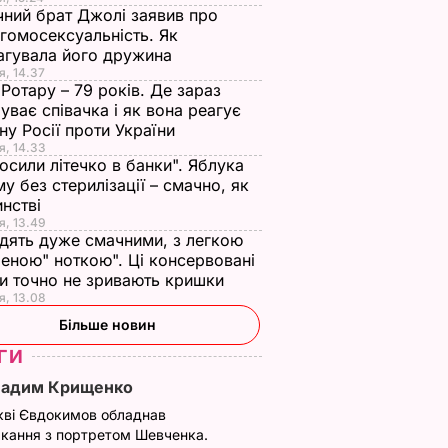
чний брат Джолі заявив про
гомосексуальність. Як
агувала його дружина
я, 14.37
 Ротару – 79 років. Де зараз
уває співачка і як вона реагує
йну Росії проти України
я, 14.33
осили літечко в банки". Яблука
му без стерилізації – смачно, як
инстві
я, 13.49
дять дуже смачними, з легкою
".
Брежнєва показала
"Любите друг друга
еною" ноткою". Ці консервовані
казала
репетицію танцю з
Віра Брежнєва
и точно не зривають кришки
балетом Freedom.
презентувала кліп.
я, 13.08
Відео
Відео
НИ
Більше новин
29 листопада, 15.00
НОВИНИ
27 листопада, 16.29
НОВИНИ
ГИ
Вадим Крищенко
кві Євдокимов обладнав
кання з портретом Шевченка.