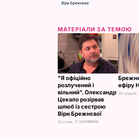
Віра Брежнєва
МАТЕРІАЛИ ЗА ТЕМОЮ
"Я офіційно
Брежнє
розлучений і
ефіру 
вільний". Олександр
28 грудня, 
Цекало розірвав
шлюб із сестрою
Віри Брежнєвої
14 січня, 17.55
НОВИНИ