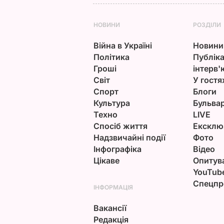
НОВИНИ
РОЗДІЛИ
Війна в Україні
Новини
Політика
Публіка
Гроші
інтерв'
Світ
У гостя
Спорт
Блоги
Культура
Бульва
Техно
LIVE
Спосіб життя
Ексклю
Надзвичайні події
Фото
Інфографіка
Відео
Цікаве
Опитув
YouTub
Спецпр
ІНФОРМАЦІЯ
Вакансії
Редакція