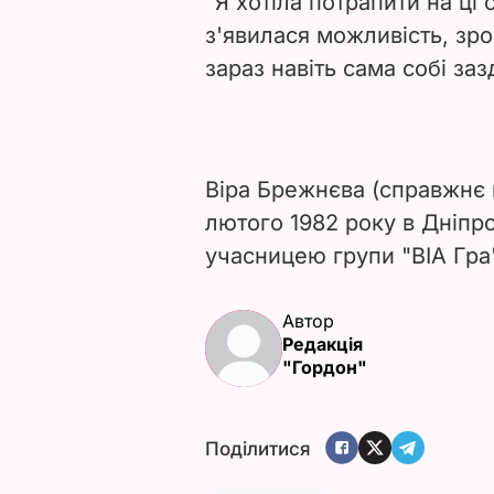
"Я хотіла потрапити на ці 
з'явилася можливість, зр
зараз навіть сама собі заз
Віра Брежнєва (справжнє 
лютого 1982 року в Дніпр
учасницею групи "ВІА Гра
Автор
Редакція
"Гордон"
Поділитися