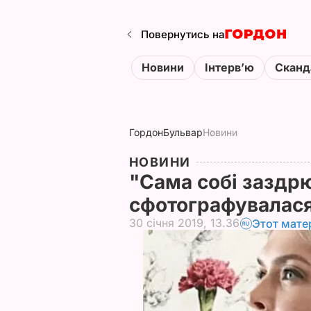
Повернутись на
Новини
Інтервʼю
Сканд
Гордон
Бульвар
Новини
НОВИНИ
"Сама собі заздр
сфотографувалася
30 січня 2019, 13.36
Этот мате