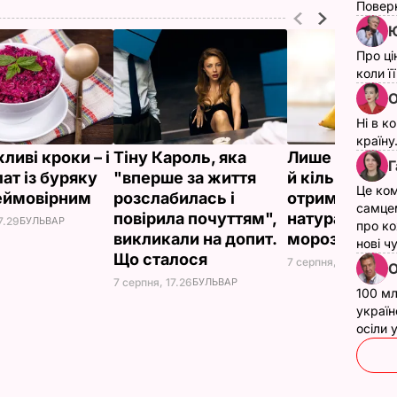
Поверн
Ю
Про ці
коли ї
О
Ні в к
країну
ливі кроки – і
Тіну Кароль, яка
Лише три інг
Г
ат із буряку
"вперше за життя
й кілька хвили
Це ком
еймовірним
розслабилась і
отримаєте в
самце
повірила почуттям",
натуральне
7.29
БУЛЬВАР
про ко
викликали на допит.
морозиво
нові ч
Що сталося
7 серпня, 16.17
БУЛЬВ
О
7 серпня, 17.26
БУЛЬВАР
100 мл
україн
осіли