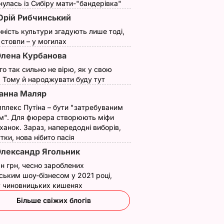
улась із Сибіру мати-"бандерівка"
рій Рибчинський
нність культури згадують лише тоді,
ї стовпи – у могилах
лена Курбанова
ого так сильно не вірю, як у свою
. Тому й народжувати буду тут
редієнти
Як із Путіна "знімали
Тільки такі добрива
анна Маляр
н – і ви
мірку" для Колобка,
серпні дадуть пер
плекс Путіна – бути "затребуваним
дома
який спровокував
смак і масу
м". Для фюрера створюють міфи
вибухи в Москві й
7 серпня, 15.24
БУЛЬВАР
ханок. Зараз, напередодні виборів,
протести в РФ
утки, нова нібито пасія
АР
7 серпня, 15.53
БУЛЬВАР
лександр Ягольник
н грн, чесно зароблених
ським шоу-бізнесом у 2021 році,
 у чиновницьких кишенях
Більше свіжих блогів