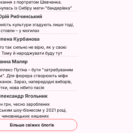
кання з портретом Шевченка.
улась із Сибіру мати-"бандерівка"
рій Рибчинський
нність культури згадують лише тоді,
ї стовпи – у могилах
лена Курбанова
ого так сильно не вірю, як у свою
. Тому й народжувати буду тут
анна Маляр
плекс Путіна – бути "затребуваним
м". Для фюрера створюють міфи
ханок. Зараз, напередодні виборів,
утки, нова нібито пасія
лександр Ягольник
н грн, чесно зароблених
ським шоу-бізнесом у 2021 році,
 у чиновницьких кишенях
му ваш
Більше свіжих блогів
 буде