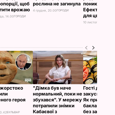
ропорції, щоб
рослина не загинула
пониклим.
атити врожаю
Ефективне д
4 грудня, 20.00
ГОРОДИ
для цвітіння
да, 14.00
ГОРОДИ
10 листопада, 00.20
ї жорстоко
"Дімка був наче
Гості думают
или
нормальний, поки не
закуска з рес
ного героя
збухався". У мережу
Як приготуват
потрапили знімки
баклажанні р
Кабаєвої з
без зайвого 
23.42
БУЛЬВАР