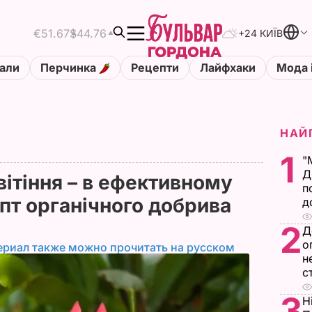
€51.67
$44.76
+24 КИЇВ
али
Перчинка
Рецепти
Лайфхаки
Мода 
НАЙ
1
"
Д
ітіння – в ефективному
п
пт органічного добрива
д
2
Д
о
ериал также можно прочитать на русском
н
с
3
Н