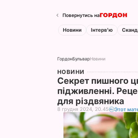
Повернутись на
Новини
Інтервʼю
Сканд
Гордон
Бульвар
Новини
НОВИНИ
Секрет пишного цв
підживленні. Реце
для різдвяника
8 грудня 2024, 20.45
Этот мат