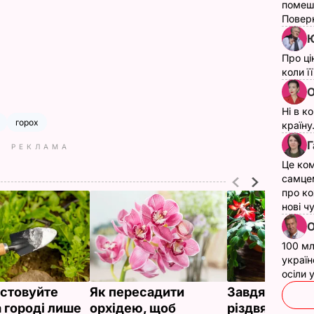
помеш
Поверн
Ю
Про ці
коли ї
О
Ні в к
горох
країну
Г
РЕКЛАМА
Це ком
самце
про ко
нові ч
О
100 мл
україн
осіли
стовуйте
Як пересадити
Завдяки цьо
а городі лише
орхідею, щоб
різдвяник не