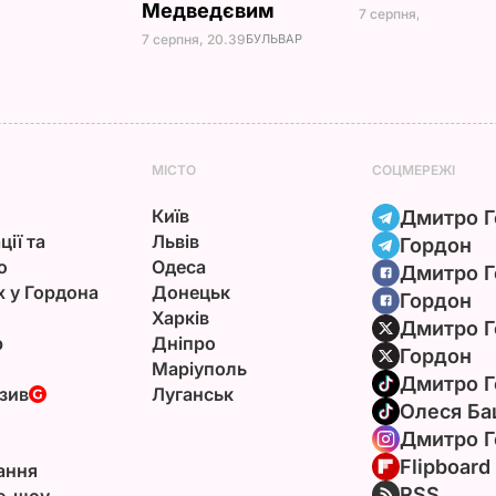
Медведєвим
7 серпня, 20.16
БУЛЬ
7 серпня, 20.39
БУЛЬВАР
МІСТО
СОЦМЕРЕЖІ
Київ
Дмитро Г
ції та
Львів
Гордон
ю
Одеса
Дмитро Г
х у Гордона
Донецьк
Гордон
Харків
Дмитро Г
р
Дніпро
Гордон
Маріуполь
Дмитро Г
зив
Луганськ
Олеся Ба
Дмитро Г
Flipboard
ання
RSS
e-шоу