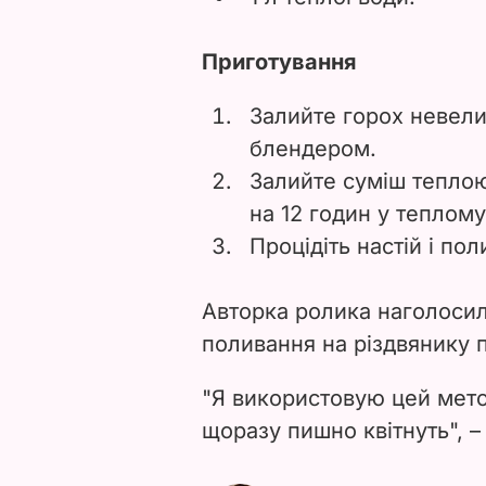
Приготування
Залийте горох невелик
блендером.
Залийте суміш тепло
на 12 годин у теплому
Процідіть настій і по
Авторка ролика наголосил
поливання на різдвянику п
"Я використовую цей мето
щоразу пишно квітнуть", 