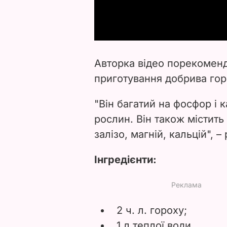
Авторка відео порекомен
приготування добрива гор
"Він багатий на фосфор і к
рослин. Він також містить 
залізо, магній, кальцій", –
Інгредієнти:
2 ч. л. гороху;
1 л теплої води.