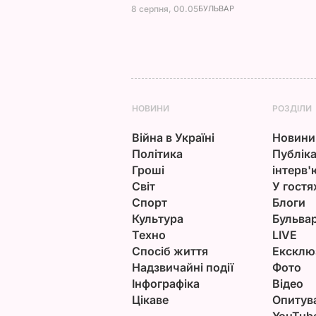
8 серпня, 00.05
БУЛЬВАР
НОВИНИ
РОЗДІЛИ
Війна в Україні
Новини
Політика
Публіка
Гроші
інтерв'
Світ
У гостя
Спорт
Блоги
Культура
Бульва
Техно
LIVE
Спосіб життя
Ексклю
Надзвичайні події
Фото
Інфографіка
Відео
Цікаве
Опитув
YouTub