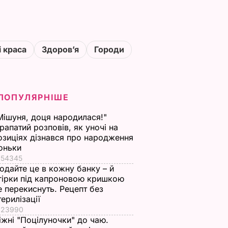
і краса
Здоровʼя
Городи
ПОПУЛЯРНІШЕ
Мішуня, доця народилася!"
рапатий розповів, як уночі на
озиціях дізнався про народження
оньки
54345
одайте це в кожну банку – й
гірки під капроновою кришкою
е перекиснуть. Рецепт без
терилізації
23990
іжні "Поцілуночки" до чаю.