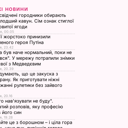
ЖІ НОВИНИ
свідчені городники обирають
лодший кавун. Сім ознак стиглої
овитої ягоди
я, 00.05
ії жорстоко принизили
еного героя Путіна
я, 23.42
а був наче нормальний, поки не
вся". У мережу потрапили знімки
євої з Медведєвим
я, 20.39
 думають, що це закуска з
рану. Як приготувати ніжні
жанні рулетики без зайвого
я, 20.16
го нав'язувати не буду".
тий розповів, яку професію
 його син
я, 19.28
йте це з борошном – і ціла гора