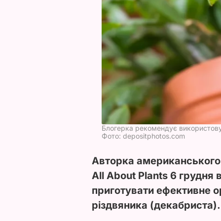
Блогерка рекомендує використовув
Фото: depositphotos.com
Авторка американського 
All About Plants 6 грудня
приготувати ефективне о
різдвяника (декабриста).