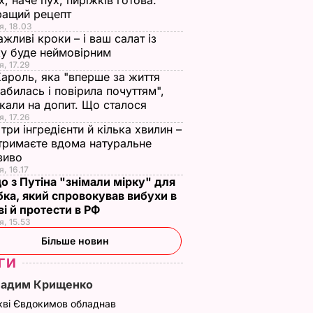
х, наче пух, пиріжків готова.
ращий рецепт
я, 18.03
ажливі кроки – і ваш салат із
у буде неймовірним
я, 17.29
Кароль, яка "вперше за життя
абилась і повірила почуттям",
кали на допит. Що сталося
я, 17.26
три інгредієнти й кілька хвилин –
отримаєте вдома натуральне
зиво
я, 16.17
о з Путіна "знімали мірку" для
ка, який спровокував вибухи в
і й протести в РФ
я, 15.53
Більше новин
ГИ
Вадим Крищенко
кві Євдокимов обладнав