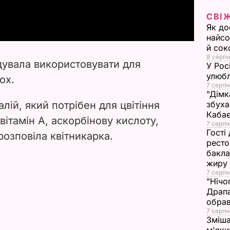
a
СВІ
y
Як до
найсо
й сок
V
8 серпн
дувала використовувати для
У Рос
i
улюбл
ох.
7 серпн
"Дімк
d
алій, який потрібен для цвітіння
збуха
Каба
e
вітамін А, аскорбінову кислоту,
7 серпн
Гості
 розповіла квітникарка.
o
ресто
бакла
жиру
7 серпн
"Нічо
Драпа
обрав
7 серпн
Зміша