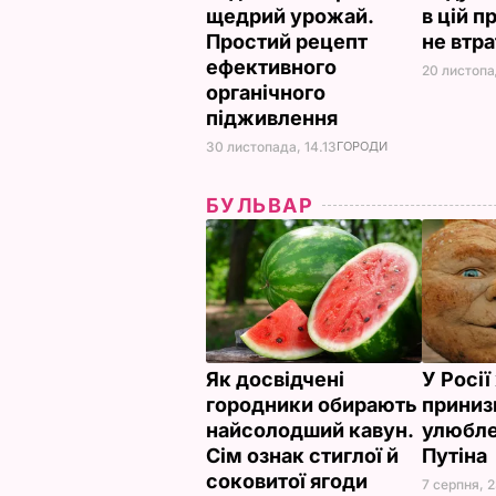
щедрий урожай.
в цій п
Простий рецепт
не втр
ефективного
20 листопа
органічного
підживлення
30 листопада, 14.13
ГОРОДИ
БУЛЬВАР
Як досвідчені
У Росі
городники обирають
приниз
найсолодший кавун.
улюбле
Сім ознак стиглої й
Путіна
соковитої ягоди
7 серпня, 