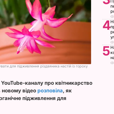
П
п
р
4
Н
п
р
у
5
Н
к
н
ати для підживлення різдвяника настій із гороху
YouTube-каналу про квітникарство
 в новому відео
розповіла
, як
рганічне підживлення для