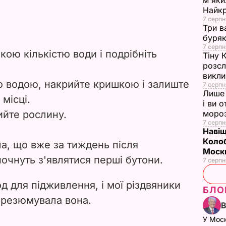
м'яки
Найк
7 серпн
Три в
буряк
7 серпн
ою кількістю води і подрібніть
Тіну 
розсл
викли
ю водою, накрийте кришкою і залиште
7 серпн
Лише 
 місці.
і ви 
лийте рослину.
моро
7 серпн
Навіщ
Колоб
а, що вже за тиждень після
Москв
очнуть з'являтися перші бутони.
7 серпн
д для підживлення, і мої різдвяники
БЛО
– резюмувала вона.
У Мос