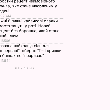
ростий рецепт неймовірного
ечива, яке стане улюбленим у
одині
22344
іжні й пишні кабачкові оладки
росто тануть у роті. Новий
ецепт без борошна, який стане
любленим
16566
азвана найкраща сіль для
онсервації, оберіть її – і кришки
а банках не "позриває"
13644
РЕКЛАМА