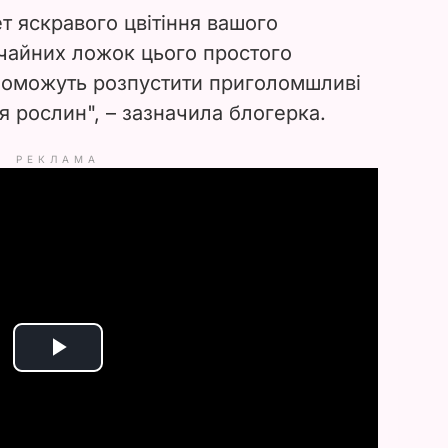
т яскравого цвітіння вашого
 чайних ложок цього простого
поможуть розпустити приголомшливі
я рослин", – зазначила блогерка.
РЕКЛАМА
P
l