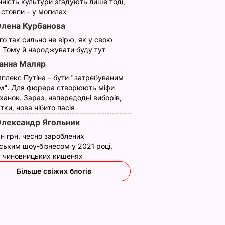
нність культури згадують лише тоді,
ї стовпи – у могилах
лена Курбанова
ого так сильно не вірю, як у свою
. Тому й народжувати буду тут
анна Маляр
плекс Путіна – бути "затребуваним
м". Для фюрера створюють міфи
ханок. Зараз, напередодні виборів,
утки, нова нібито пасія
лександр Ягольник
н грн, чесно зароблених
ським шоу-бізнесом у 2021 році,
 у чиновницьких кишенях
Більше свіжих блогів