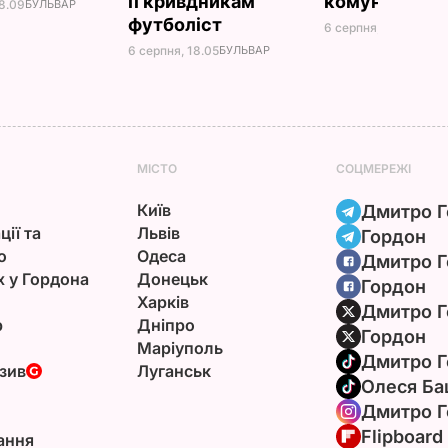
її кривдникам
комуналку
18.09
БУЛЬВАР
футболіст
6 серпня, 17.13
БУЛЬВ
6 серпня, 18.05
БУЛЬВАР
МІСТО
СОЦМЕРЕЖІ
Київ
Дмитро Г
ції та
Львів
Гордон
ю
Одеса
Дмитро Г
х у Гордона
Донецьк
Гордон
Харків
Дмитро Г
р
Дніпро
Гордон
Маріуполь
Дмитро Г
зив
Луганськ
Олеся Ба
Дмитро Г
Flipboard
ання