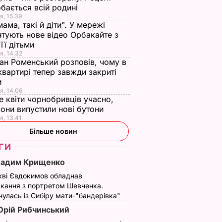
бається всій родині
я, 15.39
мама, такі й діти". У мережі
тують нове відео Орбакайте з
 її дітьми
я, 14.32
ан Роменський розповів, чому в
квартирі тепер завжди закриті
и
я, 14.06
е квіти чорнобривців учасно,
они випустили нові бутони
я, 13.41
Більше новин
ГИ
Вадим Крищенко
кві Євдокимов обладнав
кання з портретом Шевченка.
улась із Сибіру мати-"бандерівка"
рій Рибчинський