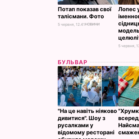
Потап показав свої
Лопес 
талісмани. Фото
іменно
сідниц
5 червня, 12.41
НОВИНИ
модель
целюлі
5 червня, 1
БУЛЬВАР
"На це навіть ніяково
"Хрумкі
дивитися". Шоу з
всереди
русалками у
Найсма
відомому ресторані
смажен