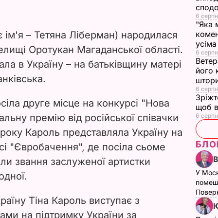
сподо
6 серпн
"Яка 
 ім'я – Тетяна Ліберман) народилася
комен
усіма
селищі Оротукан Магаданської області.
6 серпн
Ветер
ала в Україну – на батьківщину матері
його 
анківська.
штор
6 серпн
Зріжт
сіла друге місце на конкурсі "Нова
щоб в
іальну премію від російської співачки
6 серпн
 року Кароль представляла Україну на
БЛО
і "Євробачення", де посіла сьоме
али звання заслуженої артистки
У Мос
одної.
помеш
Поверн
раїну Тіна Кароль виступає з
Ю
ами на підтримку України за