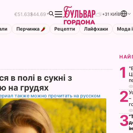
€51.63
$44.69
+31 КИЇВ
али
Перчинка
Рецепти
Лайфхаки
Мода і
НАЙ
1
"
Ц
я в полі в сукні з
п
ю на грудях
2
У
ериал также можно прочитать на русском
–
г
3
"
д
і