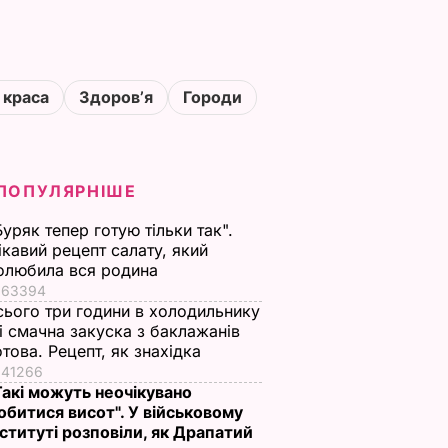
 краса
Здоровʼя
Городи
ПОПУЛЯРНІШЕ
Буряк тепер готую тільки так".
ікавий рецепт салату, який
олюбила вся родина
63394
сього три години в холодильнику
 і смачна закуска з баклажанів
отова. Рецепт, як знахідка
41266
Такі можуть неочікувано
обитися висот". У військовому
нституті розповіли, як Драпатий