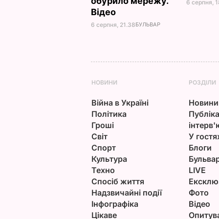
обурило мережу.
6 серпня, 
Відео
6 серпня, 21.38
БУЛЬВАР
НОВИНИ
РОЗДІЛИ
Війна в Україні
Новини
Політика
Публіка
Гроші
інтерв'
Світ
У гостя
Спорт
Блоги
Культура
Бульва
Техно
LIVE
Спосіб життя
Ексклю
Надзвичайні події
Фото
Інфографіка
Відео
Цікаве
Опитув