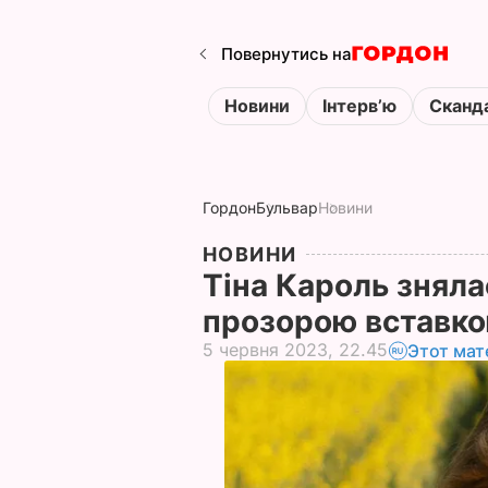
Повернутись на
Новини
Інтервʼю
Сканд
Гордон
Бульвар
Новини
НОВИНИ
Тіна Кароль знялас
прозорою вставко
5 червня 2023, 22.45
Этот мат