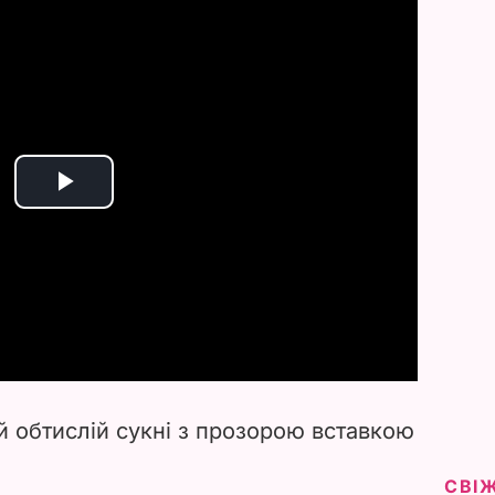
P
l
a
y
V
ій обтислій сукні з прозорою вставкою
i
СВІ