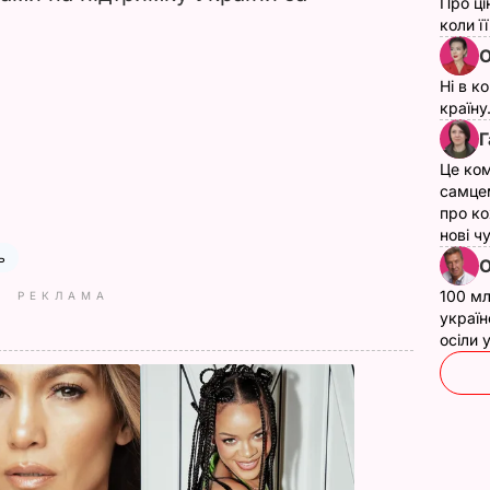
Про ці
коли ї
О
Ні в к
країну
Г
Це ком
самце
про ко
нові ч
ь
О
100 мл
РЕКЛАМА
україн
осіли