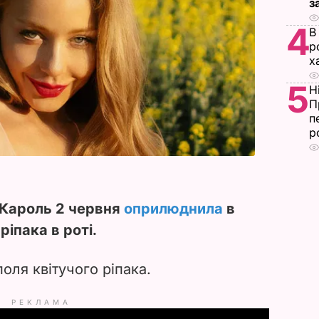
з
4
В
р
х
5
Н
П
п
р
 Кароль 2 червня
оприлюднила
в
ріпака в роті.
оля квітучого ріпака.
РЕКЛАМА