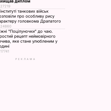
ахищав диплом
27219
 інституті танкових військ
озповіли про особливу рису
арактеру головкома Драпатого
24860
іжні "Поцілуночки" до чаю.
ростий рецепт неймовірного
ечива, яке стане улюбленим у
одині
17741
РЕКЛАМА