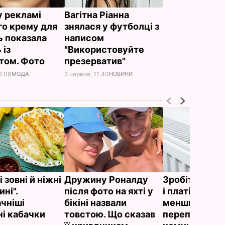
у рекламі
Вагітна Ріанна
го крему для
знялася у футболці з
ь показала
написом
 із
"Використовуйте
том. Фото
презерватив"
2.08
МОДА
2 червня, 11.40
НОВИНИ
 зовні й ніжні
Дружину Роналду
Зробіть це сь
ні".
після фото на яхті у
і платіжки ст
чніші
бікіні назвали
меншими. Як 
і кабачки
товстою. Що сказав
переплачуват