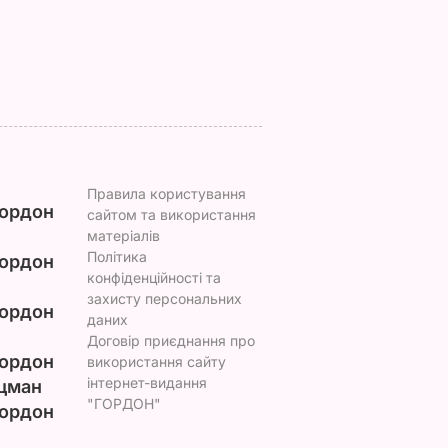
принца Гаррі і не
6 серпня, 15.56
БУЛЬВАР
привітав невістку
АР
6 серпня, 16.36
БУЛЬВАР
Правила користування
ордон
сайтом та використання
матеріалів
Політика
ордон
конфіденційності та
захисту персональних
ордон
даних
Договір приєднання про
ордон
використання сайту
інтернет-видання
цман
"ГОРДОН"
ордон