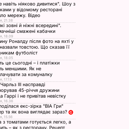
е навіть ніяково дивитися". Шоу з
ками у відомому ресторані
ло мережу. Відео
я, 21.38
кі зовні й ніжні всередині".
ачніші смажені кабачки
я, 18.09
ну Роналду після фото на яхті у
і назвали товстою. Що сказав її
никам футболіст
я, 18.05
ть це сьогодні – і платіжки
ть меншими. Як не
лачувати за комуналку
я, 17.13
Чарльз III насправді
норував 45-річчя дружини
а Гаррі і не привітав невістку
я, 16.36
поділася екс-зірка "ВІА Гри"
р та як вона виглядає зараз?
я, 15.56
а з томатами готується легко, а
ить – як з ресторану. Рецепт