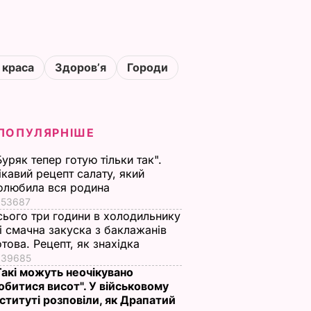
 краса
Здоровʼя
Городи
ПОПУЛЯРНІШЕ
Буряк тепер готую тільки так".
ікавий рецепт салату, який
олюбила вся родина
53687
сього три години в холодильнику
 і смачна закуска з баклажанів
отова. Рецепт, як знахідка
39685
Такі можуть неочікувано
обитися висот". У військовому
нституті розповіли, як Драпатий