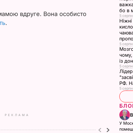
важка
бо в 
мамою вдруге. Вона особисто
5 серпн
Ніжні 
ть
.
кисло
чаюва
проп
5 серпн
Мозго
чому,
із до
5 серпн
Лідер
"засв
РФ. Н
5 серпн
БЛО
РЕКЛАМА
У Мос
помеш