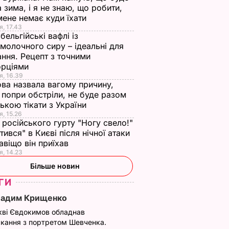
 зима, і я не знаю, що робити,
мене немає куди їхати
я, 17.43
бельгійські вафлі із
молочного сиру – ідеальні для
ння. Рецепт з точними
орціями
я, 16.39
ва назвала вагому причину,
 попри обстріли, не буде разом
нькою тікати з України
я, 15.26
 російського гурту "Ногу свело!"
ітився" в Києві після нічної атаки
авіщо він приїхав
я, 14.23
Більше новин
ГИ
Вадим Крищенко
кві Євдокимов обладнав
кання з портретом Шевченка.