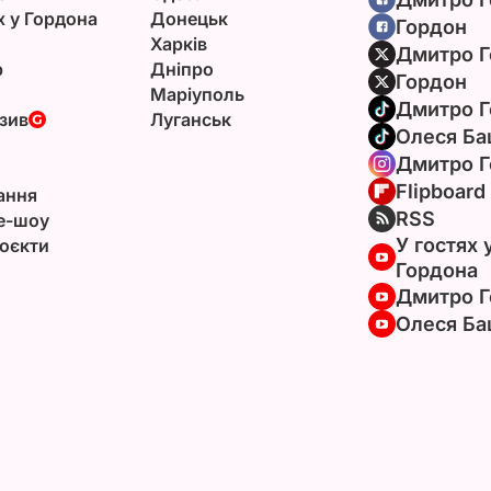
х у Гордона
Донецьк
Гордон
Харків
Дмитро Г
р
Дніпро
Гордон
Маріуполь
Дмитро Г
зив
Луганськ
Олеся Ба
Дмитро Г
Flipboard
ання
RSS
e-шоу
У гостях 
оєкти
Гордона
Дмитро Г
Олеся Ба