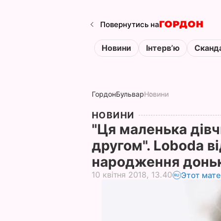
Повернутись на
Новини
Інтервʼю
Сканд
Гордон
Бульвар
Новини
НОВИНИ
"Ця маленька дівч
другом". Loboda в
народження донь
10 квітня 2018, 13.40
Этот мате