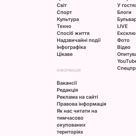
Світ
У гостя
Спорт
Блоги
Культура
Бульва
Техно
LIVE
Спосіб життя
Ексклю
Надзвичайні події
Фото
Інфографіка
Відео
Цікаве
Опитув
YouTub
Спецпр
ІНФОРМАЦІЯ
Вакансії
Редакція
Реклама на сайті
Правова інформація
Як нас читати на
тимчасово
окупованих
територіях