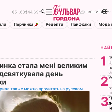
€51.63
$44.69
+30 КИЇВ
али
Перчинка
Рецепти
Лайфхаки
Мода і
НАЙ
1
"
Ц
инка стала мені великим
п
ідсвяткувала день
2
У
ки
–
г
риал также можно прочитать на русском
3
"
д
і