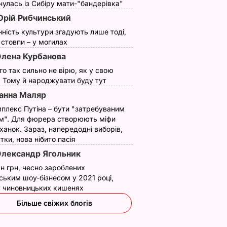
улась із Сибіру мати-"бандерівка"
рій Рибчинський
нність культури згадують лише тоді,
ї стовпи – у могилах
лена Курбанова
ого так сильно не вірю, як у свою
a
Пісня Loboda стала
"Сьогодні я можу
. Тому й народжувати буду тут
 сингл.
саундтреком до
нікуди не поспішати
анна Маляр
фільму "Гоголь. Вій"
Вагітна Loboda
показала своє житт
плекс Путіна – бути "затребуваним
27 березня, 11.56
НОВИНИ
НИ
м". Для фюрера створюють міфи
у США
ханок. Зараз, напередодні виборів,
26 березня, 12.30
НОВИНИ
утки, нова нібито пасія
лександр Ягольник
н грн, чесно зароблених
ським шоу-бізнесом у 2021 році,
 у чиновницьких кишенях
Більше свіжих блогів