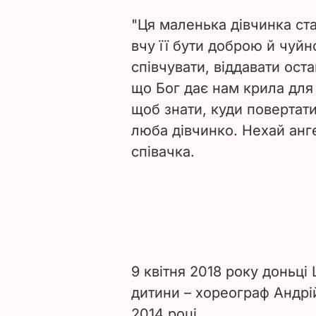
"Ця маленька дівчинка ст
вчу її бути доброю й чуйн
співчувати, віддавати оста
що Бог дає нам крила для т
щоб знати, куди повертати
люба дівчинко. Нехай анг
співачка.
9 квітня 2018 року доньці
дитини – хореограф Андрі
2014 році.