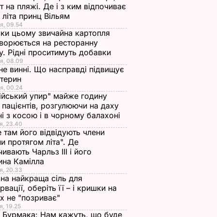
т на пляжі. Де і з ким відпочиває
 літа принц Вільям
я, 09.54
ки цьому звичайна картопля
ворюється на ресторанну
у. Рідні проситимуть добавки
я, 08.09
не винні. Що насправді підвищує
стерин
я, 00.24
ійський упир" майже годину
 пацієнтів, розгулюючи на даху
ні з косою і в чорному балахоні
я, 23.40
 там його відвідують члени
и протягом літа". Де
чивають Чарльз III і його
ина Камілла
я, 20.33
на найкраща сіль для
рвації, оберіть її – і кришки на
х не "позриває"
я, 19.25
 Бурмака: Нам кажуть, що буде