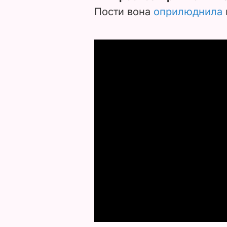
Пости вона
оприлюднила