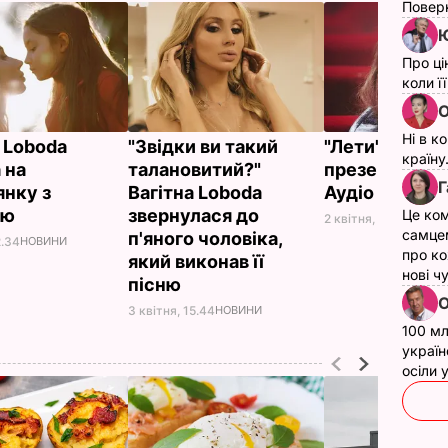
Поверн
Ю
Про ці
коли ї
О
Ні в к
а Loboda
"Звідки ви такий
"Лети". Lobod
країну
 на
талановитий?"
презентувала
Г
янку з
Вагітна Loboda
Аудіо
ою
звернулася до
Це ком
2 квітня, 09.46
НОВИ
самце
п'яного чоловіка,
2.34
НОВИНИ
про ко
який виконав її
нові ч
пісню
О
3 квітня, 15.44
НОВИНИ
100 мл
україн
осіли