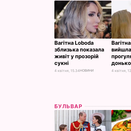
Вагітна Loboda
Вагітн
зблизька показала
вийшла
живіт у прозорій
прогул
сукні
доньк
4 квітня, 15.34
НОВИНИ
4 квітня, 1
БУЛЬВАР