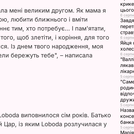
V
крике
ала мені великим другом. Як мама я
цього
i
6 серпн
ою, любити ближнього і вміти
Завдя
перет
ннє тим, хто потребує... І пам'ятати,
d
страв
ого, щоб злетіти, і коріння, для того
6 серпн
e
Яйця 
ся. Із днем твого народження, моя
холе
ели бережуть тебе", – написала
6 серпн
o
"Валл
лякав
лікар
5 серпн
"Саме
родин
відпо
друж
5 серпн
Назва
Loboda
виповнилося сім років. Батько
консе
банка
й Цар, із яким
Loboda
розлучилася у
5 серпн
Марія