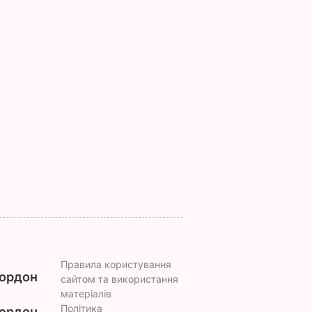
 упир"
"Саме там його
Названа найкраща
 лякав
відвідують члени
сіль для консерваці
родини протягом
оберіть її – і кришки
а даху
літа". Де
на банках не
ю і в
відпочивають
"позриває"
ахоні
Чарльз III і його
5 серпня, 19.25
БУЛЬВАР
дружина Камілла
ВАР
5 серпня, 20.33
БУЛЬВАР
Правила користування
ордон
сайтом та використання
матеріалів
Політика
ордон