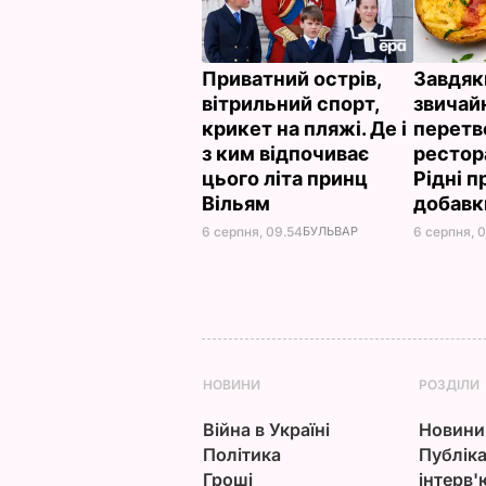
Приватний острів,
Завдяк
вітрильний спорт,
звичай
крикет на пляжі. Де і
перетв
з ким відпочиває
рестор
цього літа принц
Рідні 
Вільям
добав
6 серпня, 09.54
БУЛЬВАР
6 серпня, 
НОВИНИ
РОЗДІЛИ
Війна в Україні
Новини
Політика
Публіка
Гроші
інтерв'