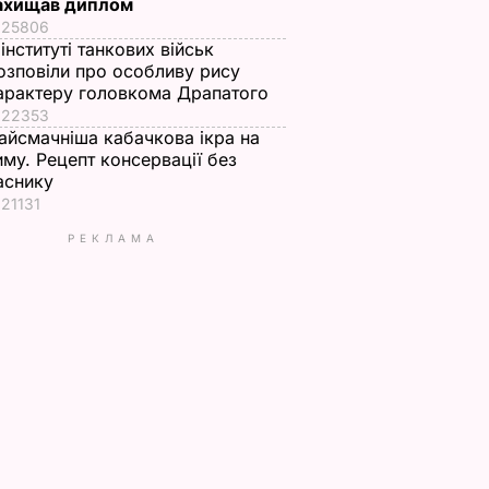
ахищав диплом
25806
 інституті танкових військ
озповіли про особливу рису
арактеру головкома Драпатого
22353
айсмачніша кабачкова ікра на
иму. Рецепт консервації без
аснику
21131
РЕКЛАМА