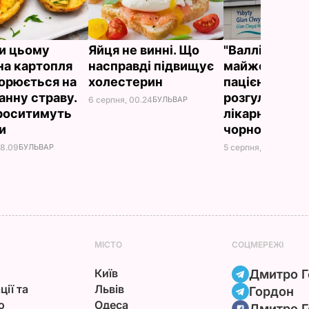
и цьому
Яйця не винні. Що
"Валлійський
на картопля
насправді підвищує
майже годину
орюється на
холестерин
пацієнтів,
анну страву.
розгулюючи н
6 серпня, 00.24
БУЛЬВАР
проситимуть
лікарні з косо
ки
чорному бал
08.09
БУЛЬВАР
5 серпня, 23.40
БУЛЬ
МІСТО
СОЦМЕРЕЖІ
Київ
Дмитро Г
ції та
Львів
Гордон
ю
Одеса
Дмитро Г