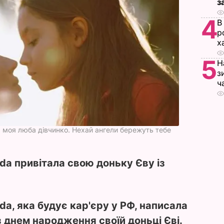
з
4
В
р
х
5
Н
з
ч
, моя люба дівчинко. Нехай ангели бережуть тебе
da привітала свою доньку Єву із
da, яка будує кар'єру у РФ, написала
з днем народження своїй доньці Єві.