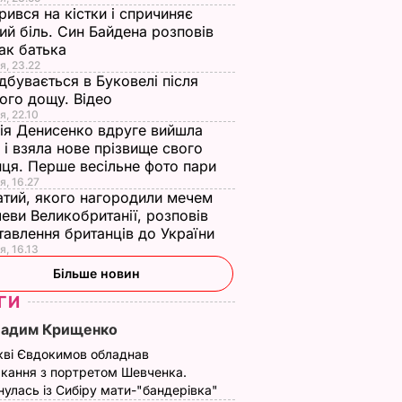
ився на кістки і спричиняє
ий біль. Син Байдена розповів
ак батька
я, 23.22
дбувається в Буковелі після
ого дощу. Відео
я, 22.10
ія Денисенко вдруге вийшла
 і взяла нове прізвище свого
ця. Перше весільне фото пари
я, 16.27
тий, якого нагородили мечем
еви Великобританії, розповів
тавлення британців до України
я, 16.13
Більше новин
ГИ
Вадим Крищенко
кві Євдокимов обладнав
кання з портретом Шевченка.
улась із Сибіру мати-"бандерівка"