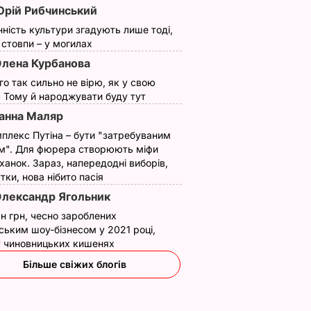
рій Рибчинський
нність культури згадують лише тоді,
ї стовпи – у могилах
лена Курбанова
ого так сильно не вірю, як у свою
. Тому й народжувати буду тут
анна Маляр
плекс Путіна – бути "затребуваним
м". Для фюрера створюють міфи
ханок. Зараз, напередодні виборів,
утки, нова нібито пасія
лександр Ягольник
н грн, чесно зароблених
ським шоу-бізнесом у 2021 році,
 у чиновницьких кишенях
"Це віками
Домашні в’ялені
Більше свіжих блогів
і.
гартувалося".
томати до піци,
е для
Драпатий назвав три
салатів і на
на
переможні риси, які
подарунок. Закуска