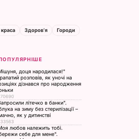
 краса
Здоровʼя
Городи
ПОПУЛЯРНІШЕ
Мішуня, доця народилася!"
рапатий розповів, як уночі на
озиціях дізнався про народження
оньки
70690
Запросили літечко в банки".
блука на зиму без стерилізації –
мачно, як у дитинстві
33563
Моя любов належить тобі.
бережи себе для мене".