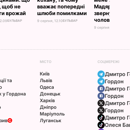
, щоб не
вважає попередні
Мадяра звор
ти врожай
шлюби помилками
звернулася д
чоловіка
22.09
БУЛЬВАР
9 серпня, 12.10
БУЛЬВАР
9 серпня, 10.45
БУЛЬ
МІСТО
СОЦМЕРЕЖІ
Київ
Дмитро Г
ції та
Львів
Гордон
ю
Одеса
Дмитро Г
х у Гордона
Донецьк
Гордон
Харків
Дмитро Г
р
Дніпро
Гордон
Маріуполь
Дмитро Г
зив
Луганськ
Олеся Ба