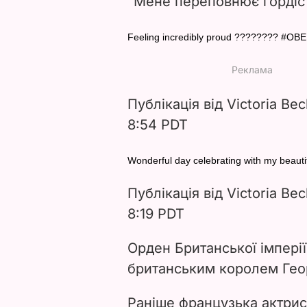
"Мене переповнює гордіст
Feeling incredibly proud ???????? #OB
Публікація від Victoria Be
8:54 PDT
Wonderful day celebrating with my beau
Публікація від Victoria Be
8:19 PDT
Орден Британської імпері
британським королем Геор
Раніше французька актрис