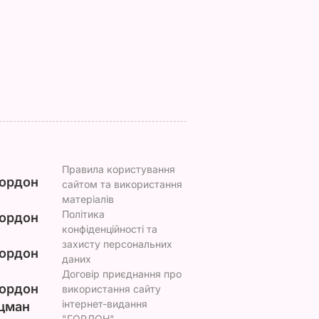
ушливо
генетично закладені
яка в рази дешевше
о
в українцях
за магазинну
9 серпня, 09.09
БУЛЬВАР
9 серпня, 08.39
БУЛЬВАР
ВАР
Правила користування
ордон
сайтом та використання
матеріалів
Політика
ордон
конфіденційності та
захисту персональних
ордон
даних
Договір приєднання про
ордон
використання сайту
інтернет-видання
цман
"ГОРДОН"