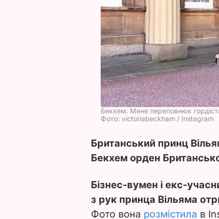
Бекхем: Мене переповнює гордіст
Фото: victoriabeckham / Instagram
Британський принц Вільям
Бекхем орден Британської
Бізнес-вумен і екс-учасни
з рук принца Вільяма отр
Фото вона
розмістила
в In