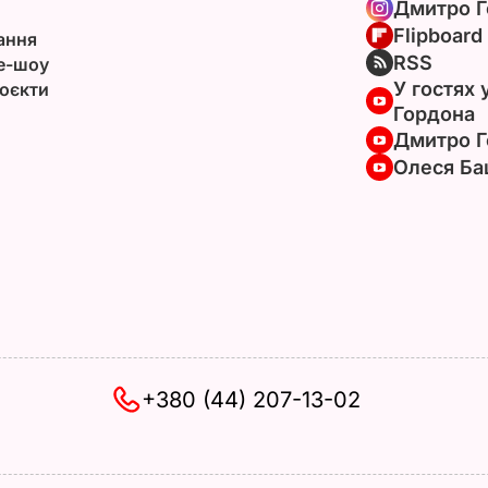
Дмитро Г
Flipboard
ання
RSS
e-шоу
У гостях 
оєкти
Гордона
Дмитро Г
Олеся Ба
+380 (44) 207-13-02