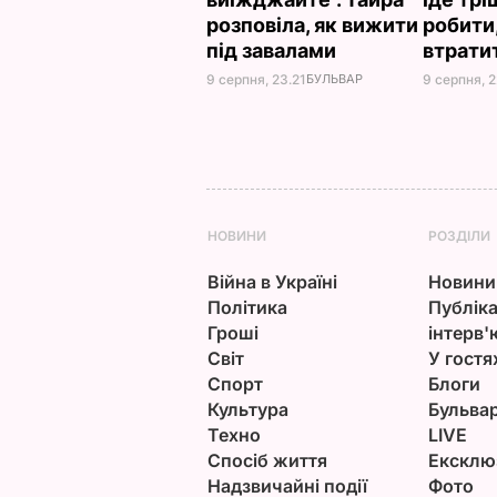
розповіла, як вижити
робити
під завалами
втрати
9 серпня, 23.21
БУЛЬВАР
9 серпня, 
НОВИНИ
РОЗДІЛИ
Війна в Україні
Новини
Політика
Публіка
Гроші
інтерв'
Світ
У гостя
Спорт
Блоги
Культура
Бульва
Техно
LIVE
Спосіб життя
Ексклю
Надзвичайні події
Фото