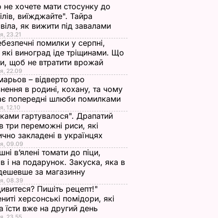
 не хочете мати стосунку до
ілів, виїжджайте". Тайра
віла, як вижити під завалами
я, 23.21
ебезпечні помилки у серпні,
 які виноград іде тріщинами. Що
и, щоб не втратити врожай
я, 22.09
арьов – відверто про
нення в родині, кохану, та чому
ає попередні шлюби помилками
я, 12.10
іками гартувалося". Драпатий
в три переможні риси, які
ично закладені в українцях
я, 09.09
ні в’ялені томати до піци,
ів і на подарунок. Закуска, яка в
дешевше за магазинну
я, 08.39
ивитеся? Пишіть рецепт!"
ниті херсонські помідори, які
 їсти вже на другий день
я, 23.55