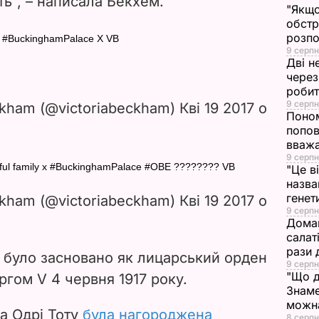
ь", – написала Бекхем.
"Якщо
i
обстр
розпо
E #BuckinghamPalace X VB
d
9 серпн
Дві н
e
через
робит
9 серпн
ckham (@victoriabeckham) Кві 19 2017 о
o
Поном
попов
вваж
9 серпн
tiful family x #BuckinghamPalace #OBE ???????? VB
"Це в
назва
генет
ckham (@victoriabeckham) Кві 19 2017 о
9 серпн
Домаш
салат
рази 
ї було засновано як лицарський орден
9 серпн
"Що д
гом V 4 червня 1917 року.
Знаме
можна
а Одрі Тоту
була нагороджена
8 серпн