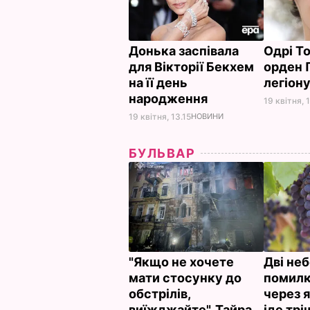
Донька заспівала
Одрі Т
для Вікторії Бекхем
орден 
на її день
легіон
народження
19 квітня, 
19 квітня, 13.15
НОВИНИ
БУЛЬВАР
"Якщо не хочете
Дві не
мати стосунку до
помилк
обстрілів,
через я
виїжджайте". Тайра
іде тр