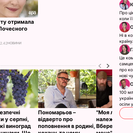
Ю
Про ці
коли ї
оту отримала
О
Почесного
у
Ні в к
країну
12.42
НОВИНИ
Г
Це ком
самце
про ко
нові ч
О
100 мл
україн
осіли
безпечні
Пономарьов –
"Моя любов
и у серпні,
відверто про
належить тоб
кі виноград
поповнення в родині,
Вбережи себ
іщинами. Що
кохану, та чому
мене". Дружи