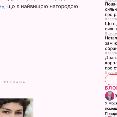
Пошир
ну
, що є найвищою нагородою
сильн
про р
8 серпн
Що ві
сильн
8 серпн
Натал
заміж
обран
8 серпн
Драпа
корол
про с
8 серпн
РЕКЛАМА
БЛО
У Мос
помеш
Поверн