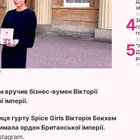
Д
з
4
З
г
г
5
"
Д
р
ь
 вручив бізнес-вумен Вікторії
 імперії.
ця гурту Spice Girls Вікторія Бекхем
имала орден Британської імперії.
stagram.