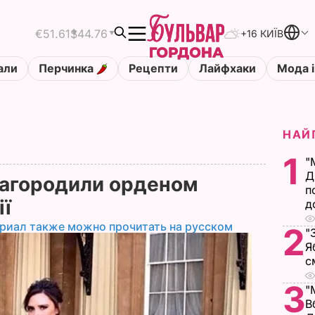
€51.61
$44.76
+16 КИЇВ
али
Перчинка
Рецепти
Лайфхаки
Мода і
НАЙ
1
"
Д
нагородили орденом
п
ії
д
риал также можно прочитать на русском
2
"
Я
с
3
"
В