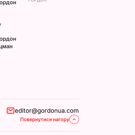
ордон
у
ордон
цман
editor@gordonua.com
Повернутися нагору