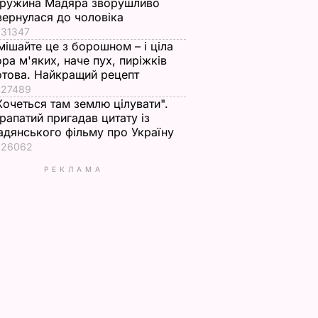
ружина Мадяра зворушливо
вернулася до чоловіка
31347
мішайте це з борошном – і ціла
ора м'яких, наче пух, пиріжків
отова. Найкращий рецепт
27489
Хочеться там землю цілувати".
рапатий пригадав цитату із
адянського фільму про Україну
26062
РЕКЛАМА