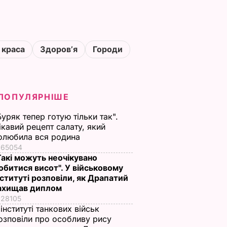
 краса
Здоровʼя
Городи
ПОПУЛЯРНІШЕ
Буряк тепер готую тільки так".
ікавий рецепт салату, який
олюбила вся родина
65054
Такі можуть неочікувано
обитися висот". У військовому
нституті розповіли, як Драпатий
ахищав диплом
28105
 інституті танкових військ
озповіли про особливу рису