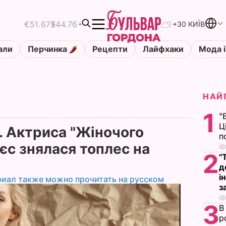
€51.67
$44.76
+30 КИЇВ
али
Перчинка
Рецепти
Лайфхаки
Мода і
НАЙ
1
"
Ц
. Актриса "Жіночого
п
єс знялася топлес на
2
"
д
і
риал также можно прочитать на русском
з
3
В
р