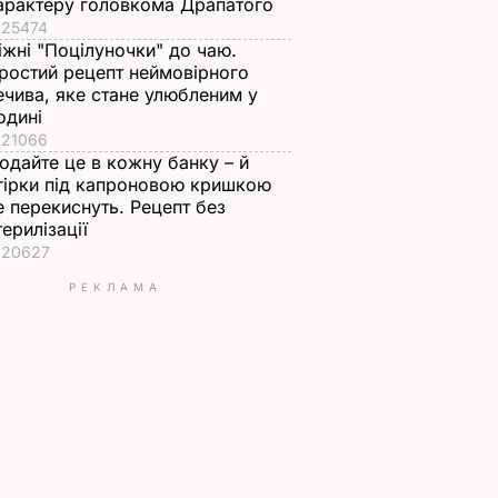
арактеру головкома Драпатого
25474
іжні "Поцілуночки" до чаю.
ростий рецепт неймовірного
ечива, яке стане улюбленим у
одині
21066
одайте це в кожну банку – й
гірки під капроновою кришкою
е перекиснуть. Рецепт без
терилізації
20627
РЕКЛАМА