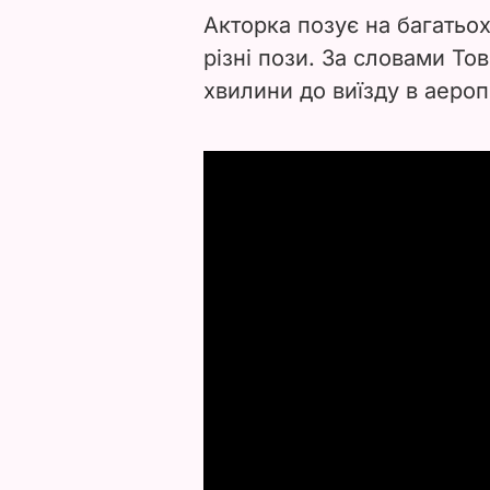
Акторка позує на багатьох
різні пози. За словами То
хвилини до виїзду в аероп