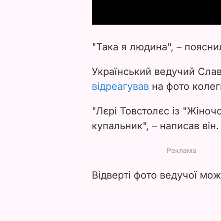
"Така я людина", – поясни
Український ведучий Слав
відреагував
на фото колег
"Лєрі Товстолєс із "Жіноч
купальник", – написав він.
Відверті фото ведучої мож