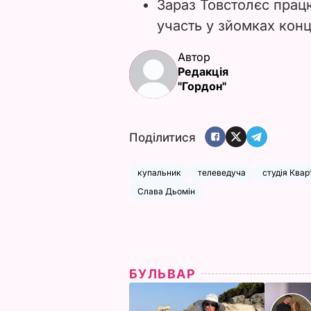
Зараз Товстолєс прац
участь у зйомках конц
Автор
Редакція
"Гордон"
Поділитися
купальник
телеведуча
студія Квар
Слава Дьомін
БУЛЬВАР