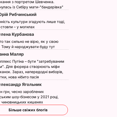
кання з портретом Шевченка.
улась із Сибіру мати-"бандерівка"
рій Рибчинський
нність культури згадують лише тоді,
ї стовпи – у могилах
лена Курбанова
ого так сильно не вірю, як у свою
. Тому й народжувати буду тут
анна Маляр
плекс Путіна – бути "затребуваним
м". Для фюрера створюють міфи
ханок. Зараз, напередодні виборів,
утки, нова нібито пасія
лександр Ягольник
н грн, чесно зароблених
ським шоу-бізнесом у 2021 році,
 у чиновницьких кишенях
Більше свіжих блогів