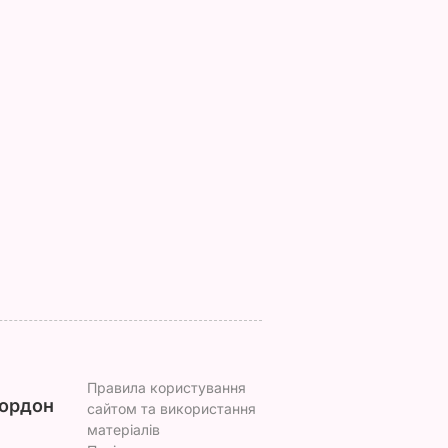
 нова
П'ять хвилин – і
Уся родина
вда
хрусткі гарячі
проситиме добавки
античне
бутерброди з
а аромат стоятиме
втрьох
тягучим сиром
на весь дім. Рецепт
готові. Рецепт
оджахурі –
ВАР
соковитої начинки
грузинської страви
7 серпня, 09.43
БУЛЬВАР
7 серпня, 09.27
БУЛЬВАР
Правила користування
ордон
сайтом та використання
матеріалів