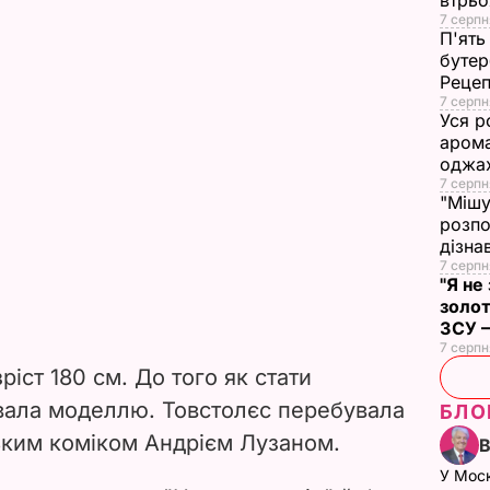
втрь
7 серпн
П'ять
бутер
Рецеп
7 серпн
Уся р
арома
оджах
7 серпн
"Мішу
розпо
дізна
7 серпн
"Я не
золот
ЗСУ –
7 серпн
зріст 180 см. До того як стати
вала моделлю. Товстолєс перебувала
БЛО
ським коміком Андрієм Лузаном.
У Мос