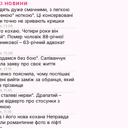
ЖІ НОВИНИ
дять дуже смачними, з легкою
еною" ноткою". Ці консервовані
и точно не зривають кришки
я, 13.08
го кохаю. Чотири роки він
й". Помер чоловік 88-річної
никової – 63-річний адвокат
я, 13.06
 здамся без бою". Саліванчук
ла заяву про своє життя
я, 12.16
енко пояснила, чому поспішає
ені вийти заміж за обранця, який
в прізвище
я, 11.45
ї сталеві нерви". Драпатий –
е відверто про стосунки з
иною
, 11.19
s і його нова кохана Неправда
ли романтичне фото в ліфті