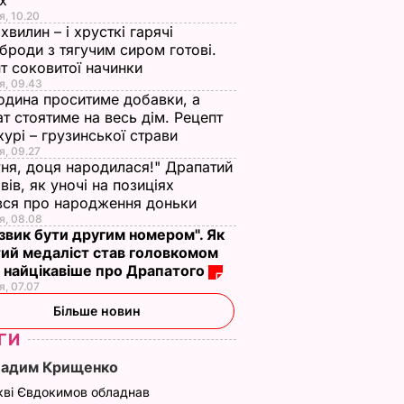
ох
я, 10.20
 хвилин – і хрусткі гарячі
броди з тягучим сиром готові.
т соковитої начинки
я, 09.43
одина проситиме добавки, а
т стоятиме на весь дім. Рецепт
урі – грузинської страви
я, 09.27
ня, доця народилася!" Драпатий
вів, як уночі на позиціях
вся про народження доньки
я, 08.08
 звик бути другим номером". Як
ий медаліст став головкомом
 найцікавіше про Драпатого
я, 07.07
Більше новин
ГИ
Вадим Крищенко
кві Євдокимов обладнав