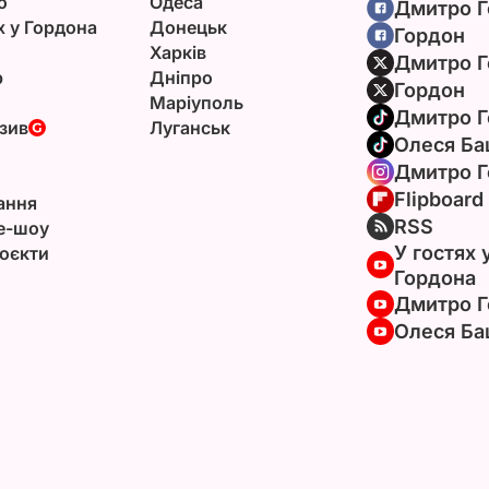
ю
Одеса
Дмитро Г
х у Гордона
Донецьк
Гордон
Харків
Дмитро Г
р
Дніпро
Гордон
Маріуполь
Дмитро Г
зив
Луганськ
Олеся Ба
Дмитро Г
Flipboard
ання
RSS
e-шоу
У гостях 
оєкти
Гордона
Дмитро Г
Олеся Ба