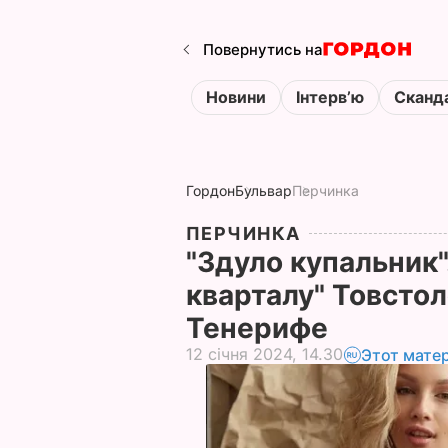
Повернутись на
Новини
Інтервʼю
Сканд
Гордон
Бульвар
Перчинка
ПЕРЧИНКА
"Здуло купальник"
кварталу" Товстол
Тенерифе
12 січня 2024, 14.30
Этот мате