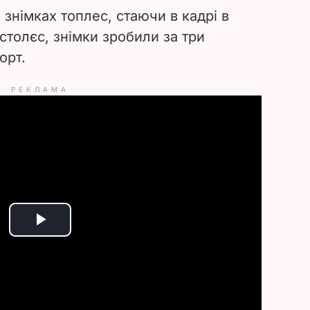
 знімках топлес, стаючи в кадрі в
встолєс, знімки зробили за три
орт.
РЕКЛАМА
P
l
a