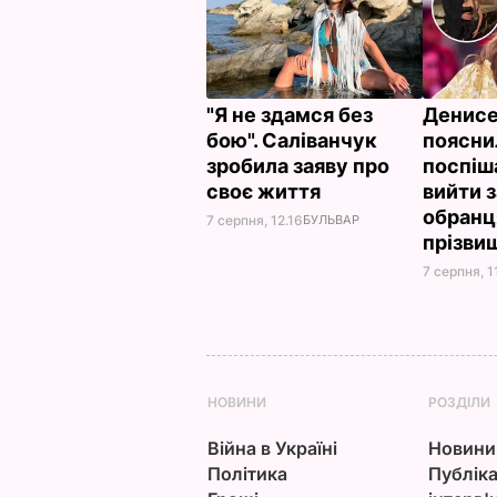
"Я не здамся без
Денис
бою". Саліванчук
поясни
зробила заяву про
поспіш
своє життя
вийти 
обранц
7 серпня, 12.16
БУЛЬВАР
прізви
7 серпня, 1
НОВИНИ
РОЗДІЛИ
Війна в Україні
Новини
Політика
Публіка