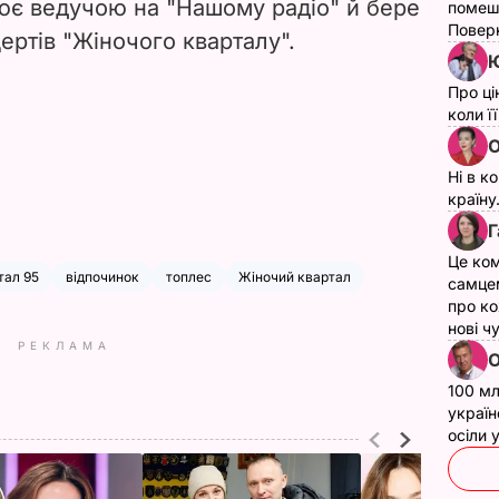
ює ведучою на "Нашому радіо" й бере
помеш
Поверн
ертів "Жіночого кварталу".
Ю
Про ці
коли ї
О
Ні в к
країну
Г
Це ком
тал 95
відпочинок
топлес
Жіночий квартал
самце
про ко
нові ч
РЕКЛАМА
О
100 мл
україн
осіли