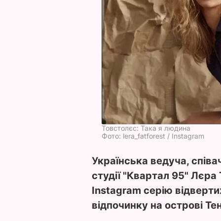
Товстолєс: Така я людина
Фото: lera_fatforest / Instagram
Українська ведуча, співа
студії "Квартал 95" Лєра
Instagram серію відвертих
відпочинку на острові Те