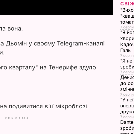
СВІ
y
"Вихо
"кваш
V
томат
ла вона.
7 серпн
"Я йо
i
хвори
а Дьомін у своєму Telegram-каналі
Кадоч
d
Галь
и.
7 серпн
e
"Я не
ого кварталу" на Тенерифе здуло
зроби
7 серпн
o
Денис
до ос
зміни
7 серпн
"У не
на подивитися в її мікроблозі.
вперш
друж
7 серпня
РЕКЛАМА
Dante
зроби