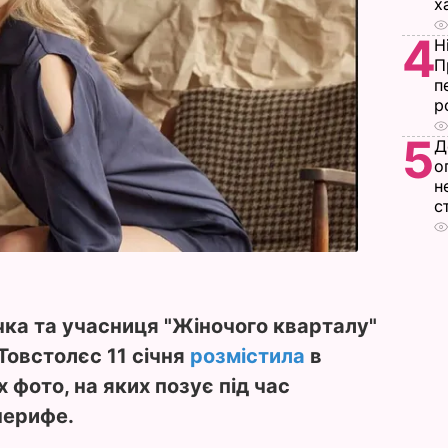
х
4
Н
П
п
р
5
Д
о
н
с
чка та учасниця "Жіночого кварталу"
 Товстолєс 11 січня
розмістила
в
 фото, на яких позує під час
нерифе.