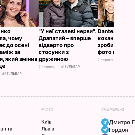
енко
"У неї сталеві нерви".
Dantes і його
ла, чому
Драпатий – вперше
кохана Непра
ає до осені
відверто про
зробили ром
заміж за
стосунки з
фото в ліфті 
я, який змінив
дружиною
7 серпня, 10.20
БУЛЬ
ще
7 серпня, 11.19
БУЛЬВАР
1.45
БУЛЬВАР
МІСТО
СОЦМЕРЕЖІ
Київ
Дмитро Г
ції та
Львів
Гордон