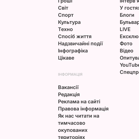
Гроші
інтерв'
Світ
У гостя
Спорт
Блоги
Культура
Бульва
Техно
LIVE
Спосіб життя
Ексклю
Надзвичайні події
Фото
Інфографіка
Відео
Цікаве
Опитув
YouTub
Спецпр
ІНФОРМАЦІЯ
Вакансії
Редакція
Реклама на сайті
Правова інформація
Як нас читати на
тимчасово
окупованих
територіях