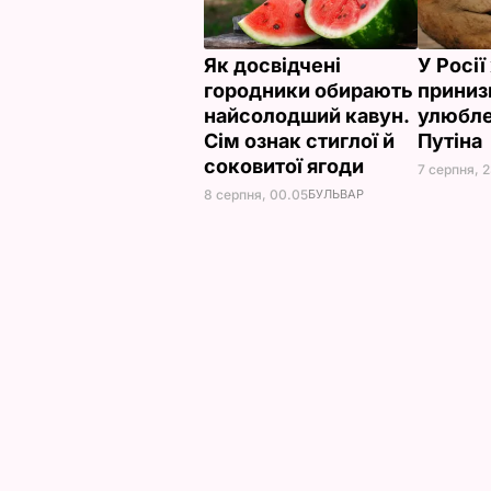
Як досвідчені
У Росі
городники обирають
приниз
найсолодший кавун.
улюбле
Сім ознак стиглої й
Путіна
соковитої ягоди
7 серпня, 
8 серпня, 00.05
БУЛЬВАР