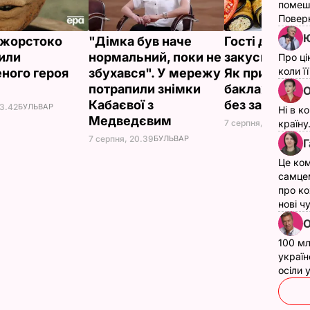
помеш
Поверн
Ю
ї жорстоко
"Дімка був наче
Гості думают
или
нормальний, поки не
закуска з рес
Про ці
коли ї
ного героя
збухався". У мережу
Як приготуват
потрапили знімки
баклажанні р
О
Кабаєвої з
без зайвого 
23.42
БУЛЬВАР
Ні в к
Медведєвим
країну
7 серпня, 20.16
БУЛЬ
7 серпня, 20.39
БУЛЬВАР
Г
Це ком
самце
про ко
нові ч
О
100 мл
україн
осіли