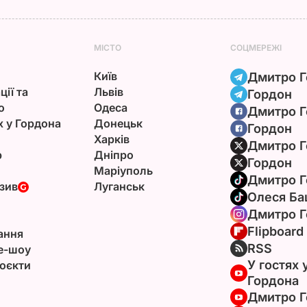
МІСТО
СОЦМЕРЕЖІ
Київ
Дмитро Г
ції та
Львів
Гордон
ю
Одеса
Дмитро Г
х у Гордона
Донецьк
Гордон
Харків
Дмитро Г
р
Дніпро
Гордон
Маріуполь
Дмитро Г
зив
Луганськ
Олеся Ба
Дмитро Г
Flipboard
ання
RSS
e-шоу
У гостях 
оєкти
Гордона
Дмитро Г