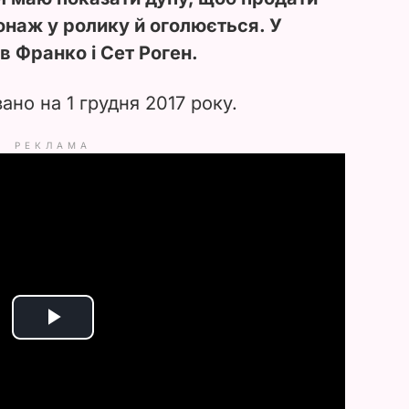
онаж у ролику й оголюється. У
в Франко і Сет Роген.
но на 1 грудня 2017 року.
РЕКЛАМА
P
l