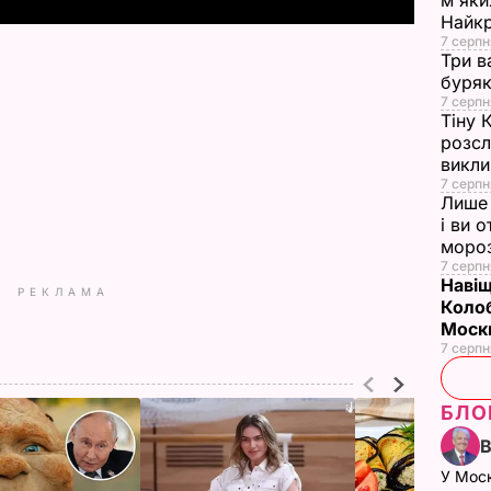
м'яки
Найк
7 серпн
Три в
буряк
7 серпн
Тіну 
розсл
викли
7 серпн
Лише 
і ви 
моро
7 серпн
Навіщ
РЕКЛАМА
Колоб
Москв
7 серпн
БЛО
У Мос