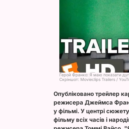
Герой Франко: Я маю показати дуп
Скріншот: Movieclips Trailers / You
Опубліковано трейлер ка
режисера Джеймса Франк
у фільмі. У центрі сюжет
фільму всіх часів і народ
режисера Томмі Вайсо. "