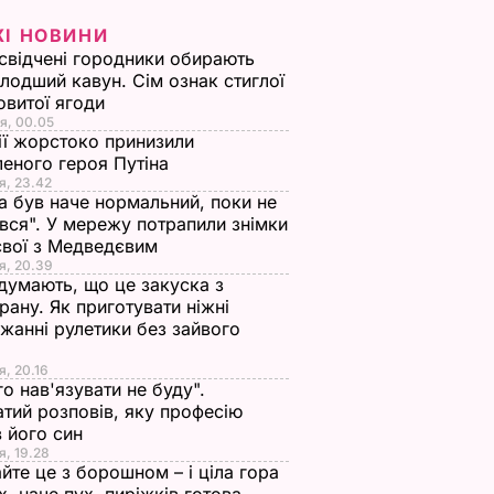
ЖІ НОВИНИ
свідчені городники обирають
лодший кавун. Сім ознак стиглої
овитої ягоди
я, 00.05
ії жорстоко принизили
еного героя Путіна
я, 23.42
а був наче нормальний, поки не
вся". У мережу потрапили знімки
євої з Медведєвим
я, 20.39
 думають, що це закуска з
рану. Як приготувати ніжні
жанні рулетики без зайвого
я, 20.16
го нав'язувати не буду".
тий розповів, яку професію
 його син
я, 19.28
йте це з борошном – і ціла гора