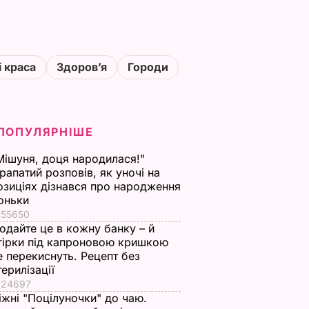
і краса
Здоровʼя
Городи
ПОПУЛЯРНІШЕ
Мішуня, доця народилася!"
рапатий розповів, як уночі на
озиціях дізнався про народження
оньки
55650
одайте це в кожну банку – й
гірки під капроновою кришкою
е перекиснуть. Рецепт без
терилізації
24697
іжні "Поцілуночки" до чаю.