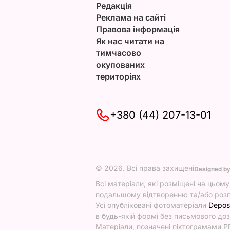
Редакція
Реклама на сайті
Правова інформація
Як нас читати на
тимчасово
окупованих
територіях
+380 (44) 207-13-01
© 2026. Всі права захищені
Designed b
Всі матеріали, які розміщені на цьом
подальшому відтворенню та/або розп
Усі опубліковані фотоматеріали
Depos
в будь-якій формі без письмового доз
Матеріали, позначені піктограмами PR