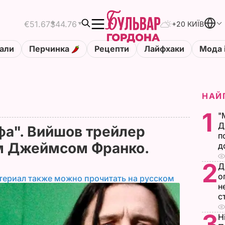
€51.67
$44.76
+20 КИЇВ
али
Перчинка
Рецепти
Лайфхаки
Мода 
НАЙ
1
"
Д
фа". Вийшов трейлер
п
им Джеймсом Франко.
д
2
Д
о
териал также можно прочитать на русском
н
с
3
Н