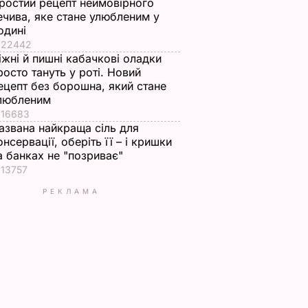
ростий рецепт неймовірного
ечива, яке стане улюбленим у
одині
22442
іжні й пишні кабачкові оладки
росто тануть у роті. Новий
ецепт без борошна, який стане
любленим
16683
азвана найкраща сіль для
онсервації, оберіть її – і кришки
а банках не "позриває"
13757
РЕКЛАМА