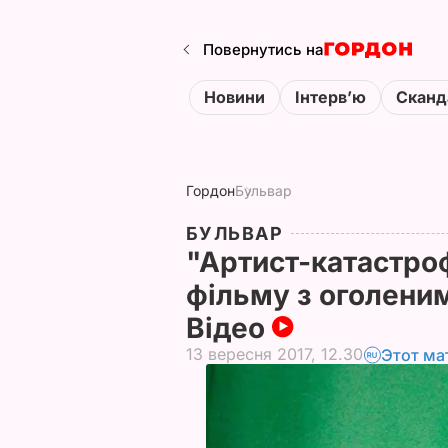
Повернутись на
Новини
Інтервʼю
Сканд
Гордон
Бульвар
БУЛЬВАР
"Артист-катастро
фільму з оголен
Відео
13 вересня 2017, 12.30
Этот ма