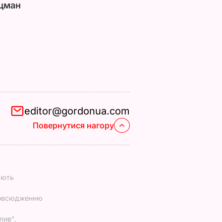
цман
editor@gordonua.com
Повернутися нагору
ають
повсюдженню
лив",