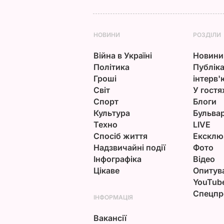
НОВИНИ
РОЗДІЛИ
Війна в Україні
Новини
Політика
Публіка
Гроші
інтерв'
Світ
У гостя
Спорт
Блоги
Культура
Бульва
Техно
LIVE
Спосіб життя
Ексклю
Надзвичайні події
Фото
Інфографіка
Відео
Цікаве
Опитув
YouTub
Спецпр
ІНФОРМАЦІЯ
Вакансії