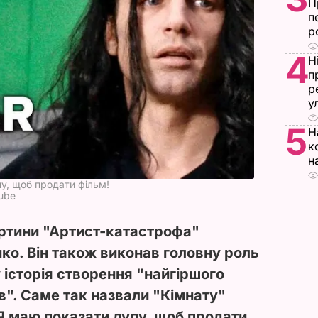
П
п
р
4
Н
п
р
у
5
Н
к
н
у, щоб продати фільм!
Tube
ртини "Артист-катастрофа"
о. Він також виконав головну роль
у історія створення "найгіршого
ів". Саме так назвали "Кімнату"
Я маю показати дупу, щоб продати