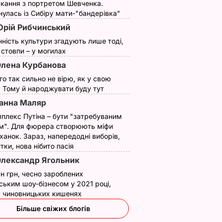
кання з портретом Шевченка.
улась із Сибіру мати-"бандерівка"
рій Рибчинський
ь, що це
"Нічого нав'язувати
Змішайте це з
торану.
не буду". Драпатий
борошном – і ціла
нність культури згадують лише тоді,
ї стовпи – у могилах
и ніжні
розповів, яку
гора м'яких, наче
улетики
професію обрав його
пух, пиріжків готова
лена Курбанова
жиру
син
Найкращий рецепт
ого так сильно не вірю, як у свою
. Тому й народжувати буду тут
ВАР
7 серпня, 19.28
БУЛЬВАР
7 серпня, 18.03
БУЛЬВАР
анна Маляр
плекс Путіна – бути "затребуваним
м". Для фюрера створюють міфи
ханок. Зараз, напередодні виборів,
утки, нова нібито пасія
лександр Ягольник
н грн, чесно зароблених
ським шоу-бізнесом у 2021 році,
 у чиновницьких кишенях
Більше свіжих блогів