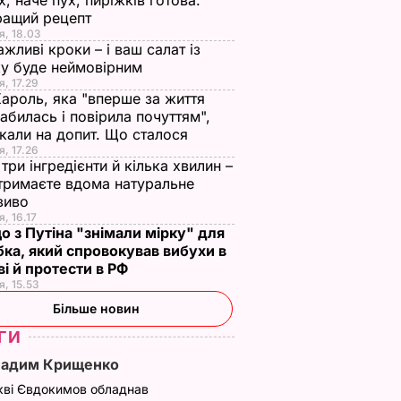
х, наче пух, пиріжків готова.
ращий рецепт
я, 18.03
ажливі кроки – і ваш салат із
у буде неймовірним
я, 17.29
Кароль, яка "вперше за життя
абилась і повірила почуттям",
кали на допит. Що сталося
я, 17.26
три інгредієнти й кілька хвилин –
отримаєте вдома натуральне
зиво
я, 16.17
о з Путіна "знімали мірку" для
ка, який спровокував вибухи в
і й протести в РФ
я, 15.53
Більше новин
ГИ
Вадим Крищенко
кві Євдокимов обладнав