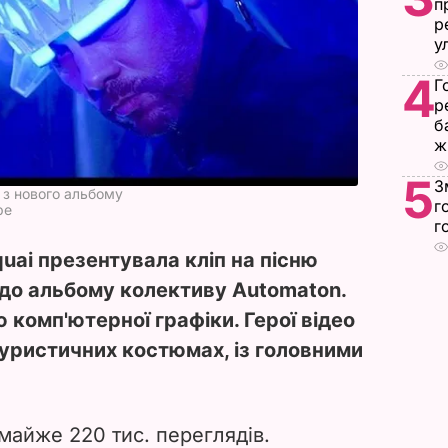
п
р
у
4
Г
р
б
ж
5
З
ю з нового альбому
г
be
г
uai презентувала кліп на пісню
 до альбому колективу Automaton.
 комп'ютерної графіки. Герої відео
туристичних костюмах, із головними
майже 220 тис. переглядів.