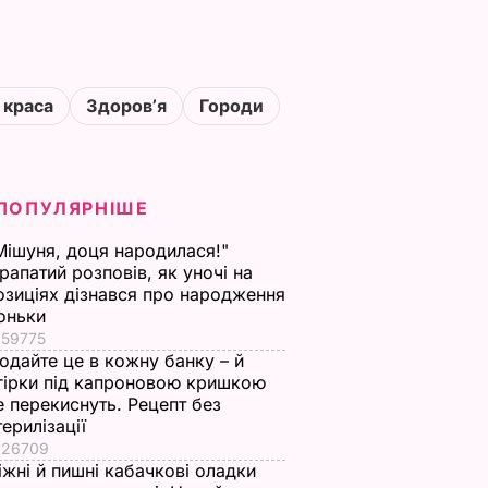
 краса
Здоровʼя
Городи
ПОПУЛЯРНІШЕ
Мішуня, доця народилася!"
рапатий розповів, як уночі на
озиціях дізнався про народження
оньки
59775
одайте це в кожну банку – й
гірки під капроновою кришкою
е перекиснуть. Рецепт без
терилізації
26709
іжні й пишні кабачкові оладки