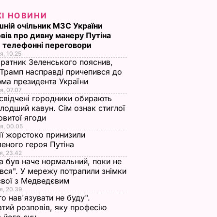
ЖІ НОВИНИ
ній очільник МЗС України
вів про дивну манеру Путіна
 телефонні переговори
я, 10.25
ратник Зеленського пояснив,
Трамп насправді причепився до
ма президента України
я, 07.07
свідчені городники обирають
лодший кавун. Сім ознак стиглої
овитої ягоди
я, 00.05
ії жорстоко принизили
еного героя Путіна
я, 23.42
а був наче нормальний, поки не
вся". У мережу потрапили знімки
євої з Медведєвим
я, 20.39
го нав'язувати не буду".
тий розповів, яку професію