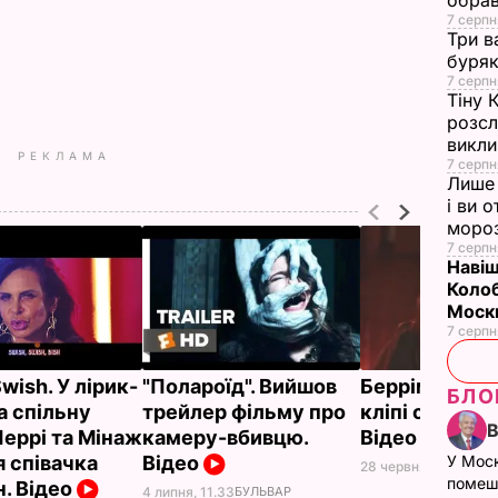
обрав
7 серпн
Три в
буряк
7 серпн
Тіну 
розсл
викли
РЕКЛАМА
7 серпн
Лише 
і ви 
моро
7 серпн
Навіщ
Колоб
Москв
7 серпн
wish. У лірик-
"Полароїд". Вийшов
Беррімор зня
БЛО
а спільну
трейлер фільму про
кліпі співачк
Перрі та Мінаж
камеру-вбивцю.
Відео
У Мос
я співачка
Відео
28 червня, 10.58
БУЛ
помеш
н. Відео
4 липня, 11.33
БУЛЬВАР