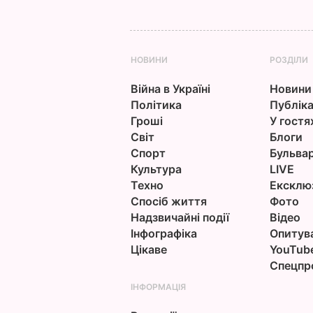
НОВИНИ
РОЗДІЛИ
Війна в Україні
Новини
Політика
Публіка
Гроші
У гостя
Світ
Блоги
Спорт
Бульва
Культура
LIVE
Техно
Ексклю
Спосіб життя
Фото
Надзвичайні події
Відео
Інфографіка
Опитув
Цікаве
YouTub
Спецпр
ІНФОРМАЦІЯ