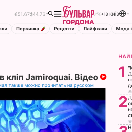
€51.67
$44.76
+18 КИЇВ
али
Перчинка
Рецепти
Лайфхаки
Мода і
НАЙ
1
"
Д
в кліп Jamiroquai. Відео
п
иал также можно прочитать на русском
д
2
Д
о
н
с
3
Н