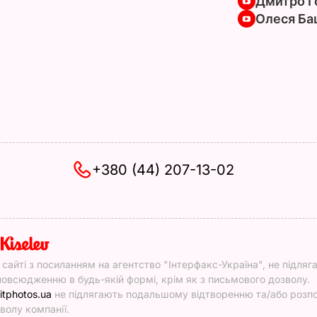
Дмитро Г
Олеся Ба
+380 (44) 207-13-02
y
у сайті з посиланням на агентство "Інтерфакс-Україна", не підляг
овсюдженню в будь-якій формі, крім як з письмового дозволу.
itphotos.ua
не підлягають подальшому відтворенню та/або роз
волу компанії.