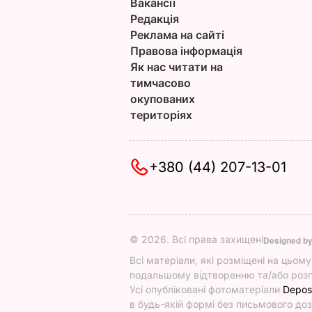
Вакансії
Редакція
Реклама на сайті
Правова інформація
Як нас читати на
тимчасово
окупованих
територіях
+380 (44) 207-13-01
© 2026. Всі права захищені
Designed b
Всі матеріали, які розміщені на цьом
подальшому відтворенню та/або розп
Усі опубліковані фотоматеріали
Depos
в будь-якій формі без письмового доз