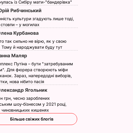
улась із Сибіру мати-"бандерівка"
Відео
рій Рибчинський
28 червня, 09.43
БУЛЬВАР
нність культури згадують лише тоді,
ї стовпи – у могилах
лена Курбанова
ого так сильно не вірю, як у свою
. Тому й народжувати буду тут
анна Маляр
плекс Путіна – бути "затребуваним
м". Для фюрера створюють міфи
токо
"Дімка був наче
Гості думають, що
ханок. Зараз, напередодні виборів,
нормальний, поки не
це закуска з
утки, нова нібито пасія
ероя
збухався". У мережу
ресторану. Як
лександр Ягольник
потрапили знімки
приготувати ніжні
н грн, чесно зароблених
Кабаєвої з
баклажанні
ВАР
ським шоу-бізнесом у 2021 році,
Медведєвим
рулетики без зайво
 у чиновницьких кишенях
жиру
7 серпня, 20.39
БУЛЬВАР
Більше свіжих блогів
7 серпня, 20.16
БУЛЬВАР