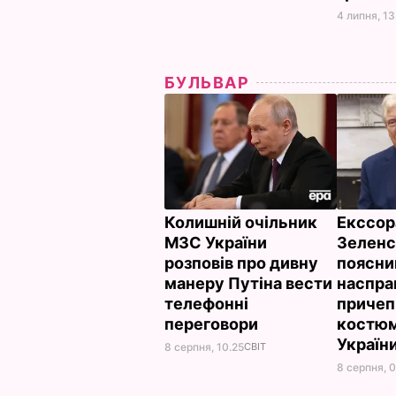
4 липня, 13
БУЛЬВАР
Колишній очільник
Екссор
МЗС України
Зеленс
розповів про дивну
поясни
манеру Путіна вести
наспра
телефонні
причеп
переговори
костюм
Україн
8 серпня, 10.25
СВІТ
8 серпня, 0