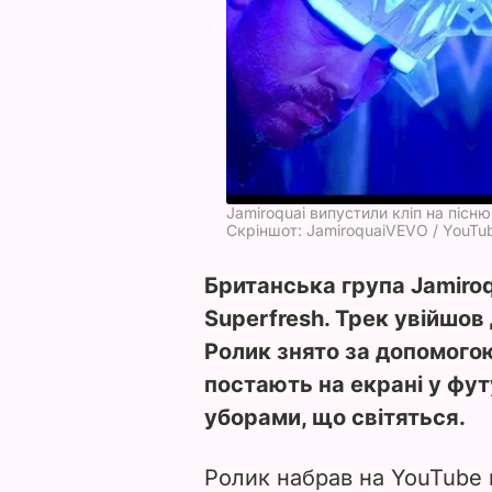
Jamiroquai випустили кліп на пісн
Скріншот: JamiroquaiVEVO / YouTu
Британська група Jamiroq
Superfresh. Трек увійшов
Ролик знято за допомогою
постають на екрані у фу
уборами, що світяться.
Ролик набрав на YouTube 