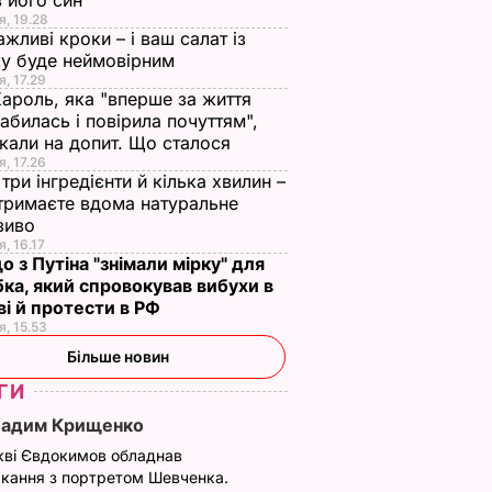
 його син
я, 19.28
ажливі кроки – і ваш салат із
у буде неймовірним
я, 17.29
Кароль, яка "вперше за життя
абилась і повірила почуттям",
кали на допит. Що сталося
я, 17.26
три інгредієнти й кілька хвилин –
отримаєте вдома натуральне
зиво
я, 16.17
о з Путіна "знімали мірку" для
ка, який спровокував вибухи в
і й протести в РФ
я, 15.53
Більше новин
лась у
In The Back Of Your
Man of War. Вийшов
ГИ
и SZA.
Glass. Вийшов кліп на
новий кліп
Вадим Крищенко
пісню в стилі Nirvana,
Radiohead. Відео
кві Євдокимов обладнав
створену
ЬВАР
27 червня, 13.43
БУЛЬВАР
кання з портретом Шевченка.
нейромережею.