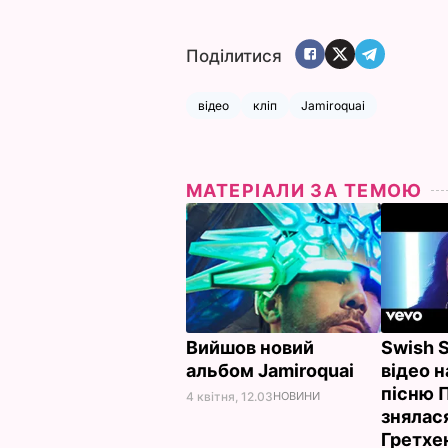
Поділитися
відео
кліп
Jamiroquai
МАТЕРІАЛИ ЗА ТЕМОЮ
Вийшов новий
Swish S
альбом Jamiroquai
відео н
пісню 
4 квітня, 12.03
НОВИНИ
знялас
Гретхе