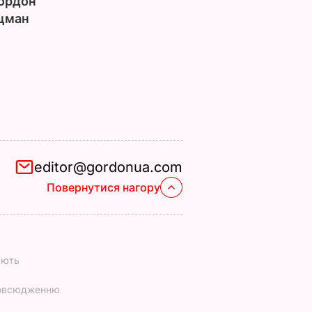
ордон
цман
editor@gordonua.com
Повернутися нагору
ають
повсюдженню