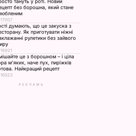
росто тануть у роті. Новий
ецепт без борошна, який стане
любленим
17007
ості думають, що це закуска з
есторану. Як приготувати ніжні
аклажанні рулетики без зайвого
иру
16921
мішайте це з борошном – і ціла
ора м'яких, наче пух, пиріжків
отова. Найкращий рецепт
16523
РЕКЛАМА