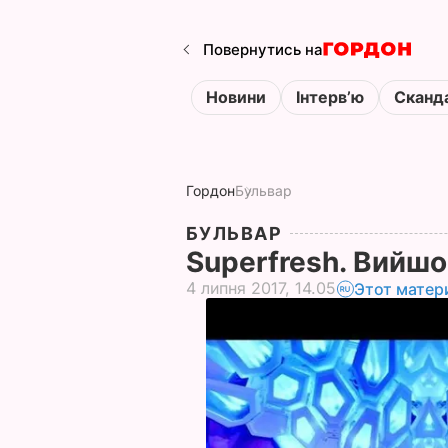
Повернутись на
Новини
Інтервʼю
Сканд
Гордон
Бульвар
БУЛЬВАР
Superfresh. Вийшо
4 липня 2017, 14.05
Этот матер