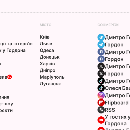
МІСТО
СОЦМЕРЕЖІ
Київ
Дмитро Г
ції та інтерв'ю
Львів
Гордон
х у Гордона
Одеса
Дмитро Г
Донецьк
Гордон
р
Харків
Дмитро Г
Дніпро
Гордон
зив
Маріуполь
Дмитро Г
Луганськ
Олеся Ба
Дмитро Г
ання
Flipboard
e-шоу
RSS
оєкти
У гостях 
Гордона