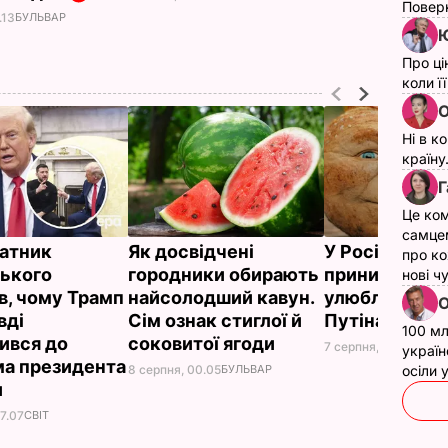
Поверн
.13
БУЛЬВАР
Ю
Про ці
коли ї
О
Ні в к
країну
Г
Це ком
самце
атник
Як досвідчені
У Росії жорс
про ко
ького
городники обирають
принизили
нові ч
в, чому Трамп
найсолодший кавун.
улюбленого г
О
вді
Сім ознак стиглої й
Путіна
100 мл
ився до
соковитої ягоди
7 серпня, 23.42
БУЛЬ
україн
а президента
8 серпня, 00.05
БУЛЬВАР
осіли
и
7.07
СВІТ