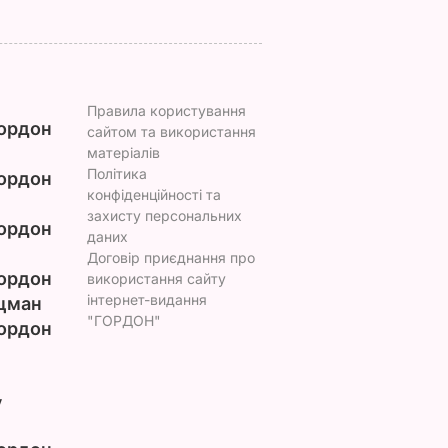
Правила користування
ордон
сайтом та використання
матеріалів
Політика
ордон
конфіденційності та
захисту персональних
ордон
даних
Договір приєднання про
ордон
використання сайту
інтернет-видання
цман
"ГОРДОН"
ордон
у