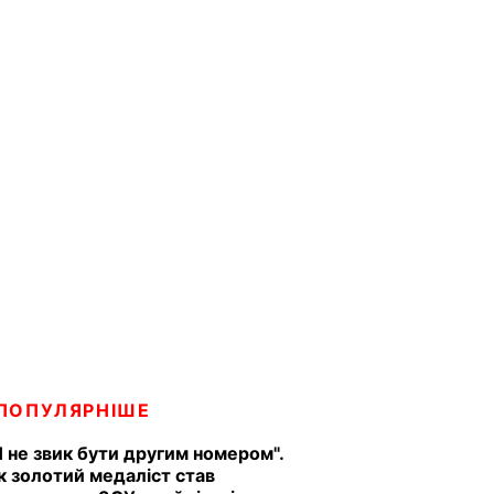
ПОПУЛЯРНІШЕ
Я не звик бути другим номером".
к золотий медаліст став