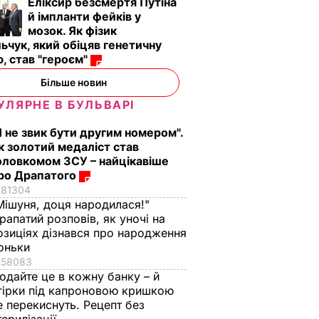
Еліксир безсмертя Путіна
й імпланти фейків у
мозок. Як фізик
ьчук, який обіцяв генетичну
, став "героєм"
Більше новин
УЛЯРНЕ В БУЛЬВАРІ
Я не звик бути другим номером".
к золотий медаліст став
оловкомом ЗСУ – найцікавіше
ро Драпатого
81304
Мішуня, доця народилася!"
рапатий розповів, як уночі на
озиціях дізнався про народження
оньки
58083
одайте це в кожну банку – й
гірки під капроновою кришкою
е перекиснуть. Рецепт без