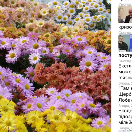
Сьогодн
криз
Сьогодн
посту
Сьогодн
Ексгл
може 
в'язн
Вчора, 
"Там 
Щерба
Лоба
Вчора, 
Ексде
підоз
мільй
Вчора, 