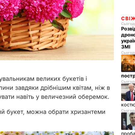
СВІ
Сьогодн
Розві
дроно
украї
ЗМІ
Сьогодн
пост
увальникам великих букетів і
Сьогодн
лини завдяки дрібнішим квітам, ніж в
вати навіть у величезний оберемок.
костю
й букет, можна обрати хризантеми
Сьогодн
проб