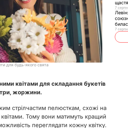
щаст
7 серпн
Левін
союзн
билас
7 серпн
ети для будь-якого свята
ими квітами для складання букетів
стри, жоржини.
нким стрілчастим пелюсткам, схожі на
и квітами. Тому вони матимуть кращий
 можливість переглядати кожну квітку.