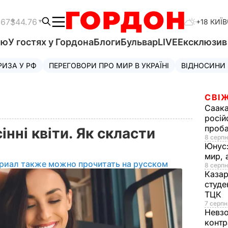
.67
$44.76
+18 КИЇВ
'ю
У гостях у Гордона
Блоги
Бульвар
LIVE
Ексклюзи
РИЗА У РФ
ПЕРЕГОВОРИ ПРО МИР В УКРАЇНІ
ВІДНОСИНИ
СВІЖ
Саака
росій
проб
нні квіти. Як скласти
8 серпн
Юнус
мир, 
риал также можно прочитать на русском
8 серпн
Казар
студе
ТЦК
7 серпн
Невз
контр