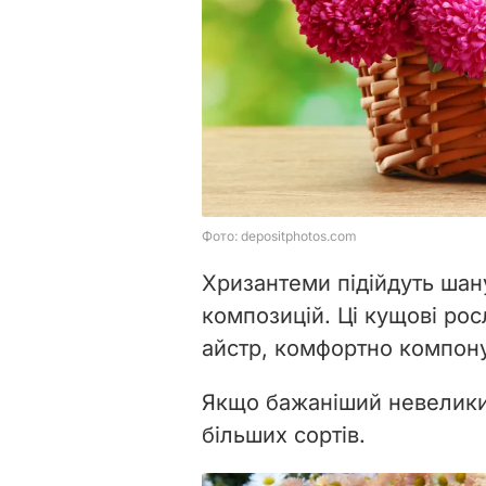
Хризантеми підійдуть шан
композицій. Ці кущові рос
айстр, комфортно компону
Якщо бажаніший невелики
більших сортів.