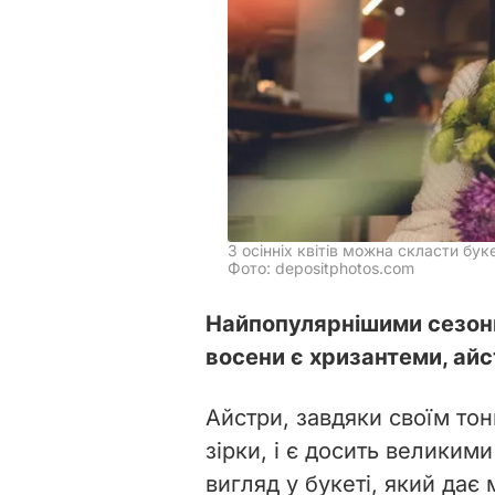
З осінніх квітів можна скласти бук
Фото: depositphotos.com
Найпопулярнішими сезонн
восени є хризантеми, ай
Айстри, завдяки своїм то
зірки, і є досить великим
вигляд у букеті, який дає