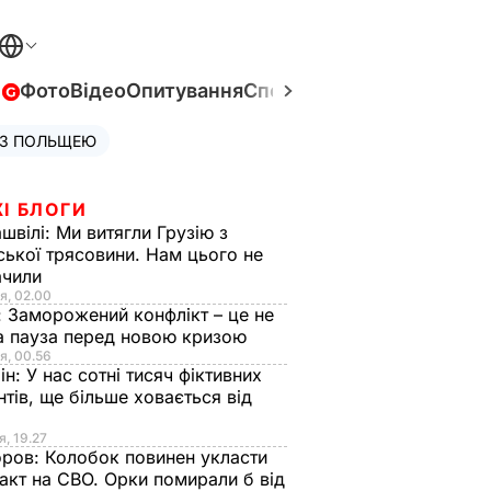
в
Фото
Відео
Опитування
Спецпроєкти
Війна в Укра
 З ПОЛЬЩЕЮ
І БЛОГИ
швілі:
Ми витягли Грузію з
ської трясовини. Нам цього не
ачили
я, 02.00
:
Заморожений конфлікт – це не
а пауза перед новою кризою
я, 00.56
ін:
У нас сотні тисяч фіктивних
нтів, ще більше ховається від
я, 19.27
оров:
Колобок повинен укласти
акт на СВО. Орки помирали б від