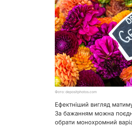
Ефектніший вигляд матимут
За бажанням можна поєднув
обрати монохромний варіа