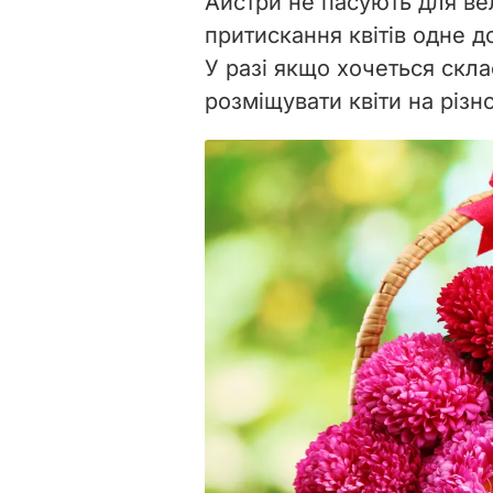
Айстри не пасують для ве
притискання квітів одне д
У разі якщо хочеться скл
розміщувати квіти на різно