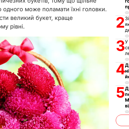
личезних букетів, тому що щільне
г
п
о одного може поламати їхні головки.
2
асти великий букет, краще
З
я
му рівні.
д
3
У
с
л
4
Д
н
й
5
Д
п
М
в