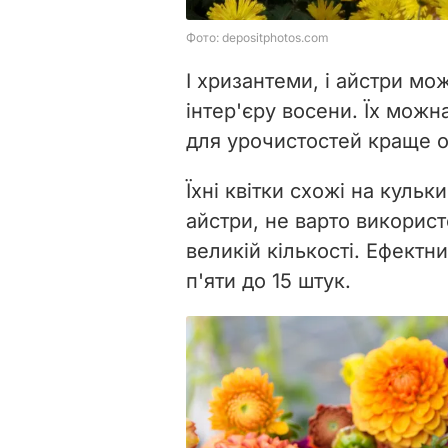
І хризантеми, і айстри м
інтер'єру восени. Їх можн
для урочистостей краще 
Їхні квітки схожі на кульки
айстри, не варто використ
великій кількості. Ефектн
п'яти до 15 штук.