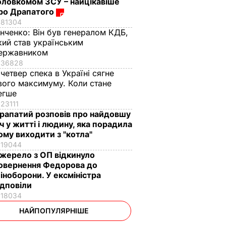
оловкомом ЗСУ – найцікавіше
ро Драпатого
81304
інченко:
Він був генералом КДБ,
кий став українським
ержавником
36828
 четвер спека в Україні сягне
вого максимуму. Коли стане
егше
23111
рапатий розповів про найдовшу
іч у житті і людину, яка порадила
ому виходити з "котла"
19044
жерело з ОП відкинуло
овернення Федорова до
іноборони. У ексміністра
ідповіли
18034
НАЙПОПУЛЯРНІШЕ