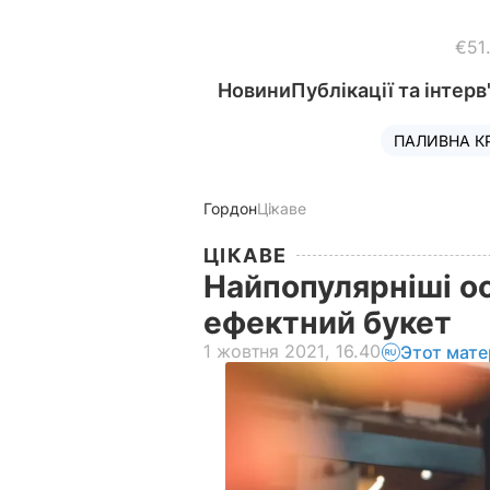
€51
Новини
Публікації та інтерв
ПАЛИВНА К
Гордон
Цікаве
ЦІКАВЕ
Найпопулярніші осі
ефектний букет
1 жовтня 2021, 16.40
Этот мате