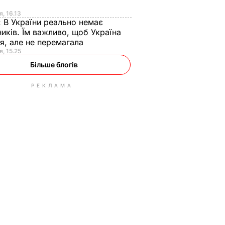
я
я, 16.13
:
В України реально немає
иків. Їм важливо, щоб Україна
я, але не перемагала
я, 15.25
Більше блогів
РЕКЛАМА