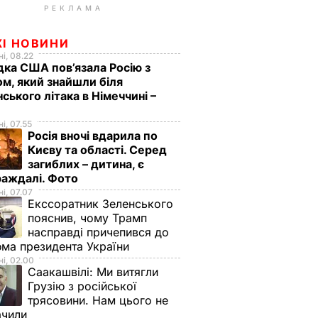
РЕКЛАМА
ЖІ НОВИНИ
і, 08.22
дка США пов’язала Росію з
м, який знайшли біля
нського літака в Німеччині –
і, 07.55
Росія вночі вдарила по
Києву та області. Серед
загиблих – дитина, є
раждалі. Фото
і, 07.07
Екссоратник Зеленського
пояснив, чому Трамп
насправді причепився до
ма президента України
і, 02.00
Саакашвілі:
Ми витягли
Грузію з російської
трясовини. Нам цього не
ачили