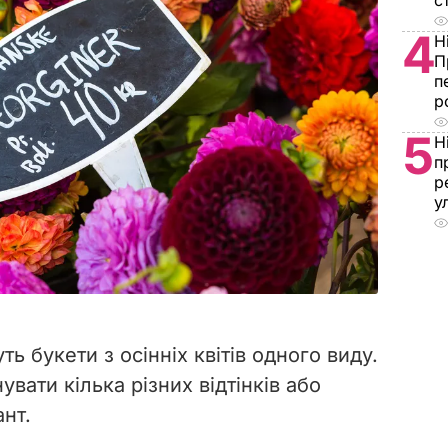
с
4
Н
П
п
р
5
Н
п
р
у
ь букети з осінніх квітів одного виду.
ати кілька різних відтінків або
нт.