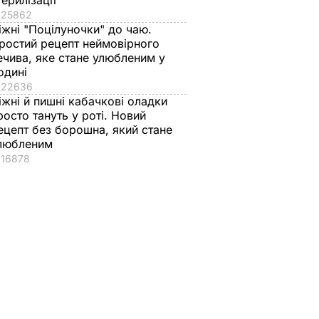
терилізації
25862
іжні "Поцілуночки" до чаю.
ростий рецепт неймовірного
ечива, яке стане улюбленим у
одині
22636
іжні й пишні кабачкові оладки
росто тануть у роті. Новий
ецепт без борошна, який стане
любленим
16878