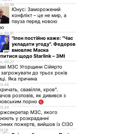
і, 00.56
Юнус:
Заморожений
конфлікт – це не мир, а
пауза перед новою
ою
і, 00.51
"Ілон постійно каже: "Час
укладати угоду". Федоров
вмовляє Маска
питися щодо Starlink – ЗМІ
і, 00.27
аві МЗС Угорщини Сійярто
загрожувати до трьох років
иці. Яка причина
23.46
кричать, свавілля, кров".
чов розповів, як дивився з
новським порно
23.34
ржсекретар МЗС, якого
рюють у розкраданні
онних пожертв, вийшов із СІЗО
23.18