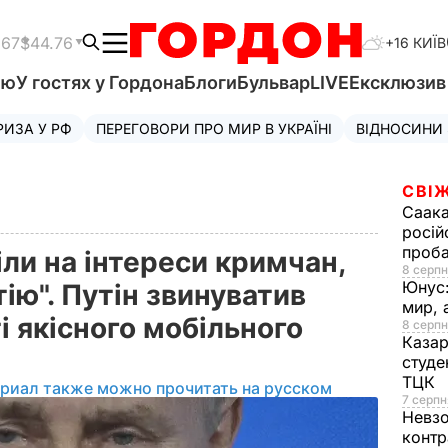
.67
$44.76
+16 КИЇВ
'ю
У гостях у Гордона
Блоги
Бульвар
LIVE
Ексклюзи
РИЗА У РФ
ПЕРЕГОВОРИ ПРО МИР В УКРАЇНІ
ВІДНОСИНИ
СВІЖ
Саака
росій
проб
іли на інтереси кримчан,
8 серпн
Юнус
тію". Путін звинуватив
мир, 
і якісного мобільного
8 серпн
Казар
студе
ТЦК
ериал также можно прочитать на русском
7 серпн
Невз
контр