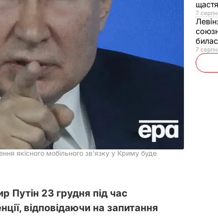
щаст
7 серпн
Левін
союзн
билас
7 серпн
ення якісного мобільного зв'язку у Криму буде
р Путін 23 грудня під час
ції, відповідаючи на запитання