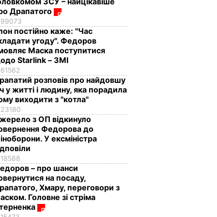
оловкомом ЗСУ – найцікавіше
ро Драпатого
99073
Ілон постійно каже: "Час
кладати угоду". Федоров
мовляє Маска поступитися
одо Starlink – ЗМІ
61562
рапатий розповів про найдовшу
іч у житті і людину, яка порадила
ому виходити з "котла"
23180
жерело з ОП відкинуло
овернення Федорова до
іноборони. У ексміністра
ідповіли
18588
едоров – про шанси
овернутися на посаду,
рапатого, Хмару, переговори з
аском. Головне зі стріма
терненка
15473