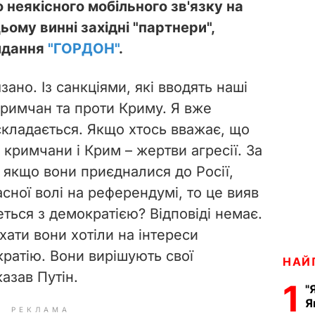
неякісного мобільного зв'язку на
цьому винні західні "партнери",
идання
"ГОРДОН"
.
зано. Із санкціями, які вводять наші
кримчан та проти Криму. Я вже
складається. Якщо хтось вважає, що
 кримчани і Крим – жертви агресії. За
 якщо вони приєдналися до Росії,
асної волі на референдумі, то це вияв
еться з демократією? Відповіді немає.
хати вони хотіли на інтереси
кратію. Вони вирішують свої
НАЙ
казав Путін.
1
"
Я
РЕКЛАМА