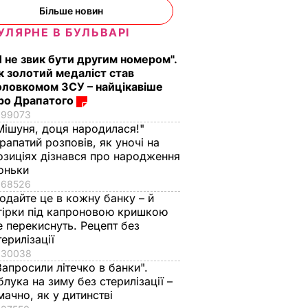
Більше новин
УЛЯРНЕ В БУЛЬВАРІ
Я не звик бути другим номером".
к золотий медаліст став
оловкомом ЗСУ – найцікавіше
ро Драпатого
99073
Мішуня, доця народилася!"
рапатий розповів, як уночі на
озиціях дізнався про народження
оньки
68526
одайте це в кожну банку – й
гірки під капроновою кришкою
е перекиснуть. Рецепт без
терилізації
30038
Запросили літечко в банки".
блука на зиму без стерилізації –
мачно, як у дитинстві