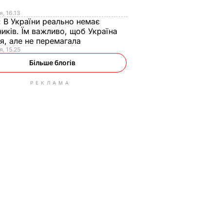
я
я, 16.13
:
В України реально немає
иків. Їм важливо, щоб Україна
я, але не перемагала
я, 15.25
Більше блогів
РЕКЛАМА