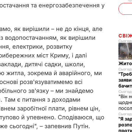
остачання та енергозабезпечення у
d
e
мо, як вирішили – не до кінця, але
o
СВІ
із водопостачанням, як вирішили
Сьогодн
ня, електрики, розвитку
прибережних міст Криму, і далі
Житом
аклади, дитячі садки, школи,
Сьогодн
 житла, зокрема й аварійного, ми
"Треб
заяви
основі розв'язуватимемо всі
бачит
більного зв'язку – ми знайдемо
Сьогодн
"Він 
. Там є питання з доходами
щодня
івнем заробітної плати, рівнем цін,
посол
Сьогодн
тупово й упевнено. Сподіваюся, що
"Я за
розпо
е сьогодні", – запевнив Путін.
проти