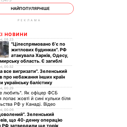
НАЙПОПУЛЯРНІШЕ
РЕКЛАМА
ЖІ НОВИНИ
і, 08.23
"Цілеспрямовано бʼє по
житлових будинках". РФ
атакувала Харків, Одесу,
ирську область. Є загиблі
і, 00.52
а все вигризати". Зеленський
в про небажання інших країн
и українську балістику
і, 00.29
не любить". Як офіцер ФСБ
 лопає жовті й сині кульки біля
ьства РФ у Канаді. Відео
і, 00.06
доволений". Зеленський
вів, що 40-денну операцію
 РФ затвердили ще торік