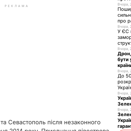
Вчора, 
РЕКЛАМА
Пошир
сильн
про р
Вчора, 
У ЄС 
замор
струк
Вчора, 
Дрон,
бути 
країн
Вчора, 
До 50
розкр
Украї
Вчора, 
Украї
Зеле
Вчора, 
Зелен
Украї
 та Севастополь після незаконного
гаран
ня 2014 року. Приєднання півострова