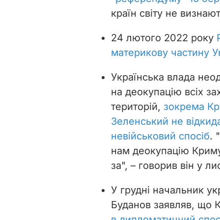
країн світу не визнаю
24 лютого 2022 року
материкову частину У
Українська влада нео
на деокупацію всіх за
територій,
зокрема К
Зеленський не відкида
невійськовий спосіб
.
нам деокупацію Криму 
за", – говорив він у ли
У грудні начальник ук
Буданов заявляв, що 
в дипломатичний спос