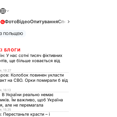
в
Фото
Відео
Опитування
Спецпроєкти
Війна в Укра
 З ПОЛЬЩЕЮ
І БЛОГИ
ін:
У нас сотні тисяч фіктивних
нтів, ще більше ховається від
я, 19.27
оров:
Колобок повинен укласти
акт на СВО. Орки помирали б від
я
я, 16.13
:
В України реально немає
иків. Їм важливо, щоб Україна
я, але не перемагала
я, 15.25
н:
Перестаньте красти – і