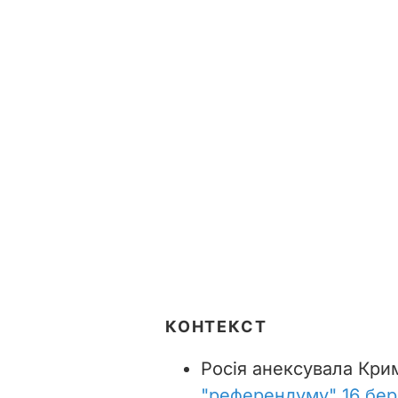
КОНТЕКСТ
Росія анексувала Крим
"референдуму" 16 бер