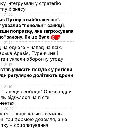
ику інтегрували у стратегію
тку бізнесу
і, 21.26
ає Путіну в найболючіше".
 ухвалив "пекельні" санкції,
вши поправку, яка загрожувала
ю" закону. Як це було
і, 21.21
 на одного – напад на всіх.
вська Аравія, Туреччина і
тан уклали оборонну угоду
і, 21.17
 став уникати поїздок у регіони
уди регулярно долітають дрони
і, 21.10
 "Танець свободи" Олександри
ль відбулося на п'яти
нентах
і, 20.29
ість гравців казино вважає
ні ігри формою дозвілля, а не
ітку – соцопитування