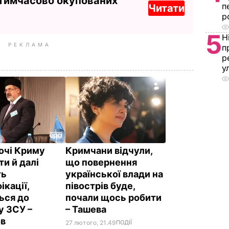
 тимчасово окупованих
п
Читати
р
5
Н
РЕКЛАМА
п
р
у
ночі Криму
Кримчани відчули,
и й далі
що повернення
ть
української влади на
кації,
півострів буде,
ься до
почали щось робити
у ЗСУ –
– Ташева
ов
27 лютого, 21.49
ПОДІЇ