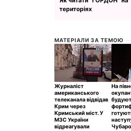
Як читати ”ГОРДОН” на
територіях
МАТЕРІАЛИ ЗА ТЕМОЮ
Журналіст
На пів
американського
окупант
телеканала відвідав
будую
Крим через
фортифі
Кримський міст. У
готуют
МЗС України
наступ
відреагували
Чубар