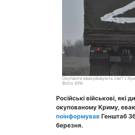
Окупанти евакуйовують сім’ї з Кр
Фото: EPA
Російські військові, які
окупованому Криму, еваку
поінформував
Генштаб Зб
березня.