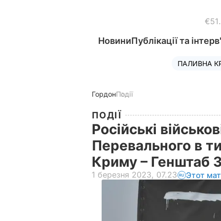
€51
Новини
Публікації та інтерв
ПАЛИВНА К
Гордон
Події
ПОДІЇ
Російські військов
Перевального в т
Криму – Генштаб 
1 березня 2023, 07.23
Этот ма