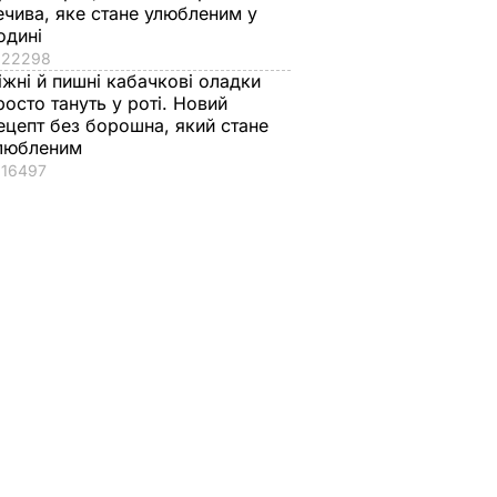
ечива, яке стане улюбленим у
одині
22298
іжні й пишні кабачкові оладки
росто тануть у роті. Новий
ецепт без борошна, який стане
любленим
16497