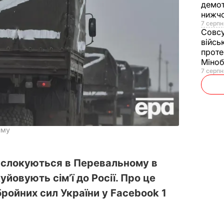
демот
нижч
7 серпн
Совс
війсь
проте
Міно
7 серпн
иму
 дислокуються в Перевальному в
йовують сім’ї до Росії. Про це
ройних сил України у Facebook 1