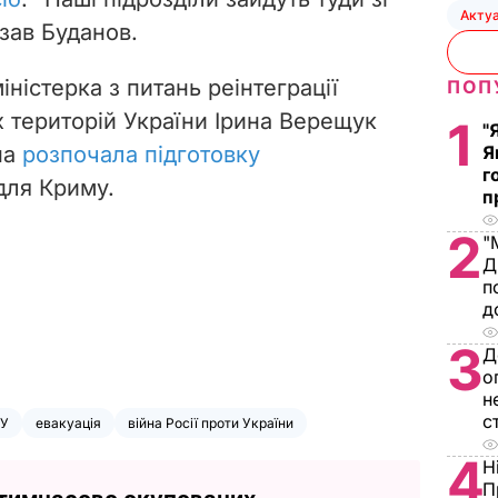
Акту
азав Буданов.
іністерка з питань реінтеграції
ПОП
 територій України Ірина Верещук
1
"
на
розпочала підготовку
Я
г
ля Криму.
п
2
"
Д
п
д
3
Д
о
н
с
СУ
евакуація
війна Росії проти України
4
Н
П