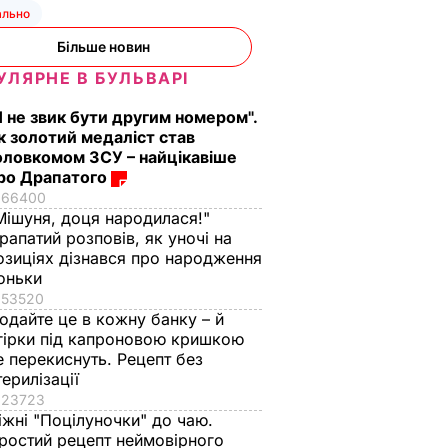
ально
Більше новин
УЛЯРНЕ В БУЛЬВАРІ
Я не звик бути другим номером".
к золотий медаліст став
оловкомом ЗСУ – найцікавіше
ро Драпатого
66400
Мішуня, доця народилася!"
рапатий розповів, як уночі на
озиціях дізнався про народження
оньки
53520
одайте це в кожну банку – й
гірки під капроновою кришкою
е перекиснуть. Рецепт без
терилізації
23723
іжні "Поцілуночки" до чаю.
ростий рецепт неймовірного