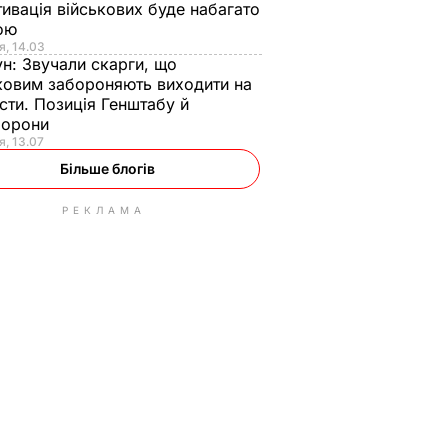
ивація військових буде набагато
ою
я, 14.03
ун:
Звучали скарги, що
ковим забороняють виходити на
сти. Позиція Генштабу й
борони
я, 13.07
Більше блогів
РЕКЛАМА