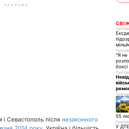
РЕКЛАМА
СВІ
Сьогодн
Ексде
підоз
мільй
Сьогодн
"Я не
розпо
бокс
Сьогодн
Невід
війсь
ремон
Сьогодн
55 л
 і Севастополь після
незаконного
Сьогодн
У ДТЕ
езня 2014 року
.
Україна і більшість