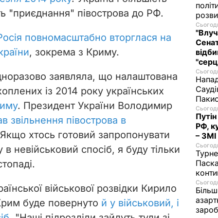
політ
ть
"приєднання" півострова до РФ.
розви
Сьогодн
"Влуч
Росія повномасштабно вторглася на
Сенат
країни
, зокрема з Криму.
відби
"серц
Сьогодн
дноразово заявляла, що налаштована
Напад
Сауді
хоплених із 2014 року українських
Пакис
риму
. Президент України Володимир
Сьогодн
Путін
в звільнення півострова в
РФ, к
 "Якщо хтось готовий запропонувати
– ЗМІ
Сьогодн
в невійськовий спосіб, я буду тільки
Турне
стопаді.
Паска
конти
Сьогодн
раїнської військової розвідки Кирило
Більш
азарт
Крим буде повернуто
й у військовий, і
зароб
іб
. "Наші підрозділи зайдуть туди зі