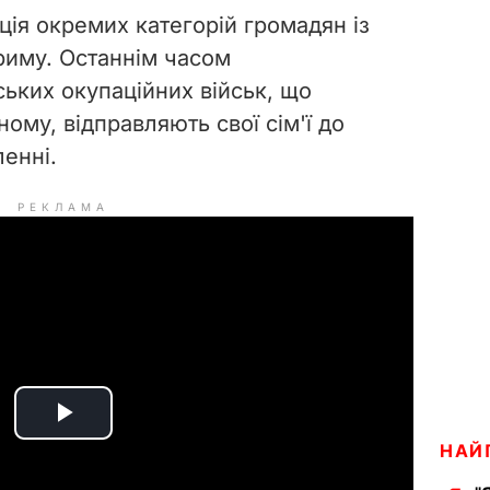
ція окремих категорій громадян із
риму. Останнім часом
ських окупаційних військ, що
ому, відправляють свої сім'ї до
ленні.
РЕКЛАМА
P
НАЙ
l