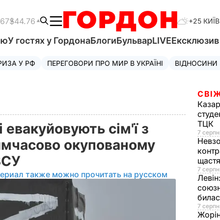
.67
$44.76
+25 КИЇВ
'ю
У гостях у Гордона
Блоги
Бульвар
LIVE
Ексклюзи
РИЗА У РФ
ПЕРЕГОВОРИ ПРО МИР В УКРАЇНІ
ВІДНОСИНИ
СВІЖ
Казар
студе
ТЦК
і евакуйовують сім'ї з
7 серпн
Невз
имчасово окупованому
контр
ЗСУ
щаст
7 серпн
териал также можно прочитать на русском
Левін
союзн
билас
7 серпн
Жорі