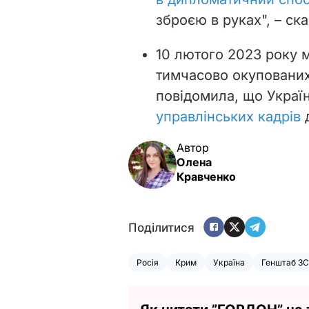
зброєю в руках", – ск
10 лютого 2023 року м
тимчасово окупованих
повідомила, що Украї
управлінських кадрів
д
Автор
Олена
Кравченко
Поділитися
Росія
Крим
Україна
Генштаб З