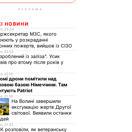
РЕКЛАМА
ЖІ НОВИНИ
і, 23.34
ржсекретар МЗС, якого
рюють у розкраданні
онних пожертв, вийшов із СІЗО
і, 22.53
 зроблений із заліза". Усик
вів про втому після років у
і
і, 22.19
омі дрони помітили над
ковою базою Німеччини. Там
тують Patriot
і, 21.50
На Волині завершили
ексгумацію жертв Другої
світової. Виявили останки
юдей
і, 21.32
К розповіли, як ветеранську