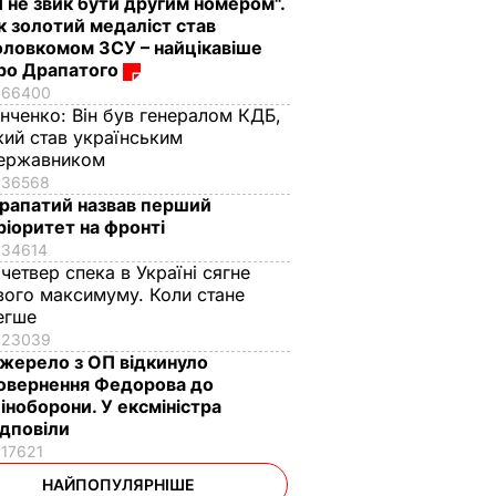
Я не звик бути другим номером".
к золотий медаліст став
оловкомом ЗСУ – найцікавіше
ро Драпатого
66400
інченко:
Він був генералом КДБ,
кий став українським
ержавником
36568
рапатий назвав перший
ріоритет на фронті
34614
 четвер спека в Україні сягне
вого максимуму. Коли стане
егше
23039
жерело з ОП відкинуло
овернення Федорова до
іноборони. У ексміністра
ідповіли
17621
НАЙПОПУЛЯРНІШЕ