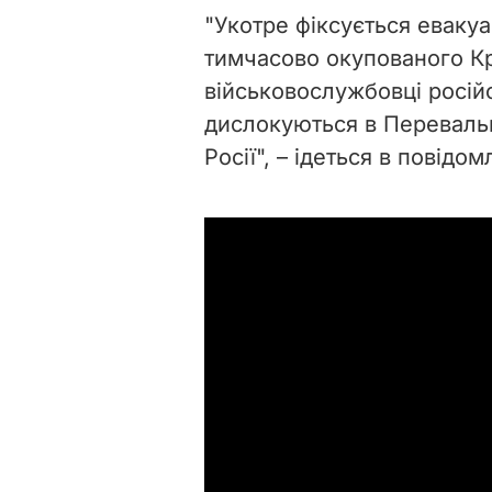
"Укотре фіксується евакуа
тимчасово окупованого К
військовослужбовці росій
дислокуються в Перевальн
Росії", – ідеться в повідом