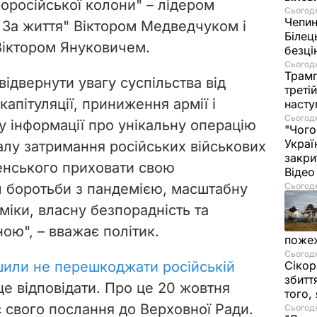
оросійської колони" – лідером
Сьогодн
Чепи
 За життя" Віктором Медведчуком і
Білец
Віктором Януковичем.
безц
Сьогодн
Трамп
ідвернути увагу суспільства від
треті
капітуляції, приниження армії і
насту
Сьогодн
гу інформації про унікальну операцію
"Чого
Украї
лу затримання російських військових
закри
енського приховати свою
Віде
ал боротьби з пандемією, масштабну
Сьогодн
міки, власну безпорадність та
ною", – вважає політик.
пожеж
Сьогодн
шили не перешкоджати російській
Сікор
збитт
це відповідати. Про це 20 жовтня
того,
с свого послання до Верховної Ради.
Сьогодн