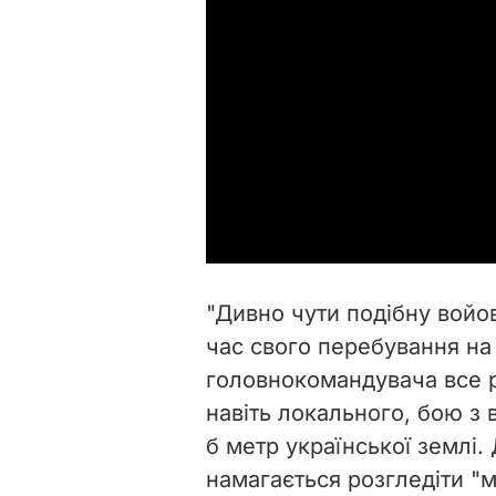
"Дивно чути подібну войо
час свого перебування на
головнокомандувача все р
навіть локального, бою з 
б метр української землі.
намагається розгледіти "м