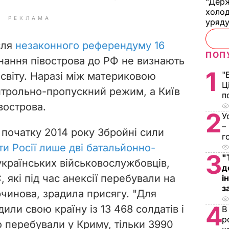
"Держ
холод
РЕКЛАМА
уряд
сля
незаконного референдуму 16
ПОП
нання півострова до РФ не визнають
1
"
н світу. Наразі між материковою
Ц
нтрольно-пропускний режим, а Київ
п
вострова.
2
У
–
 початку 2014 року Збройні сили
г
и Росії лише дві батальйонно-
3
"
 українських військовослужбовців,
д
, які під час анексії перебували на
і
з
рчинова, зрадила присягу. "Для
4
адили свою країну із
13 468 солдатів і
В
р
о перебували у Криму, тільки 3990