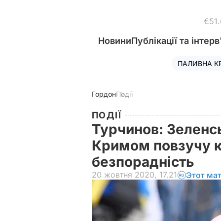
€51
Новини
Публікації та інтерв
ПАЛИВНА К
Гордон
Події
ПОДІЇ
Турчинов: Зеленс
Кримом повзучу к
безпорадність
20 жовтня 2020, 17.21
Этот ма