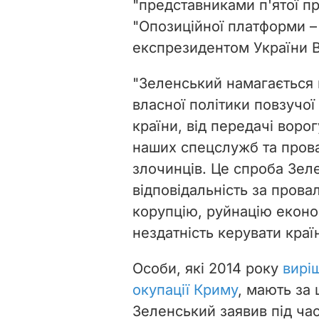
"представниками п'ятої пр
"Опозиційної платформи –
експрезидентом України 
"Зеленський намагається в
власної політики повзучої 
країни, від передачі воро
наших спецслужб та прова
злочинців. Це спроба Зел
відповідальність за пров
корупцію, руйнацію еконо
нездатність керувати краї
Особи, які 2014 року
вирі
окупації Криму
, мають за 
Зеленський заявив під ча