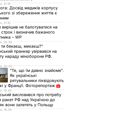
і, 21.16
нога:
Досвід медиків корпусу
ького зі збереження життів є
інним
і, 21.10
 вирішив не балотуватися на
й строк і визначив бажаного
пника – WP
і, 20.59
 ти бекаєш, мекаєш?"
нський пранкер увірвався на
ту нараду міноборони РФ.
о
і, 20.00
"Те, що їм давно знайоме".
Як українські
рятувальники ліквідовують
і у Франції. Фоторепортаж
і, 19.45
ський висловився про потребу
я ракет РФ над Україною до
 як вони залетять у Польщу
і, 19.36