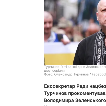
Турчинов: У ті важкі дні в Зеленсько
шоу, серіали
Фото: Олександр Турчинов / Faceboo
Екссекретар Ради нацбез
Турчинов прокоментував 
Володимира Зеленського п