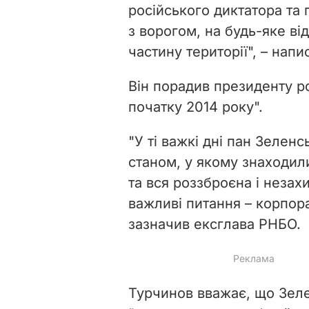
російського диктатора та 
з ворогом, на будь-яке ві
частину території", – нап
Він порадив президенту р
початку 2014 року".
"У ті важкі дні пан Зеле
станом, у якому знаходили
та вся роззброєна і незах
важливі питання – корпора
зазначив ексглава РНБО.
Турчинов вважає, що Зеле