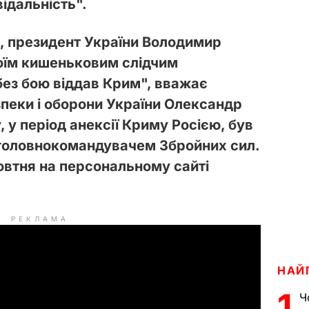
ідальність".
, президент України Володимир
оїм кишеньковим слідчим
"без бою віддав Крим",
вважає
пеки і оборони України Олександр
, у період анексії Криму Росією, був
, головнокомандувачем Збройних сил.
втня на персональному сайті
РЕКЛАМА
НАЙ
1
Ч