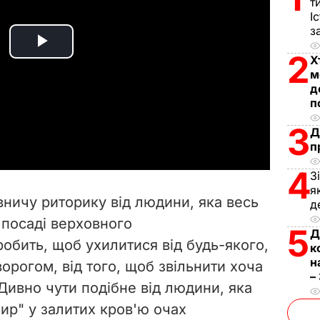
т
І
з
P
2
Х
м
l
д
п
a
3
Д
п
y
4
З
V
я
вничу риторику від людини, яка весь
д
i
 посаді верховного
5
Д
обить, щоб ухилитися від будь-якого,
d
к
н
ворогом, від того, щоб звільнити хоча
–
e
 Дивно чути подібне від людини, яка
ир" у залитих кров'ю очах
o