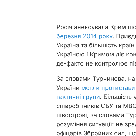
Росія анексувала Крим пі
березня 2014 року
. Приєд
Україна та більшість краї
Україною і Кримом діє ко
де-факто не контролює пі
За словами Турчинова, на
України
могли протиставит
тактичні групи
. Більшість
співробітників СБУ та МВС
півострові, за словами Ту
розуміння ситуації: не зр
офіцерів Збройних сил
, щ