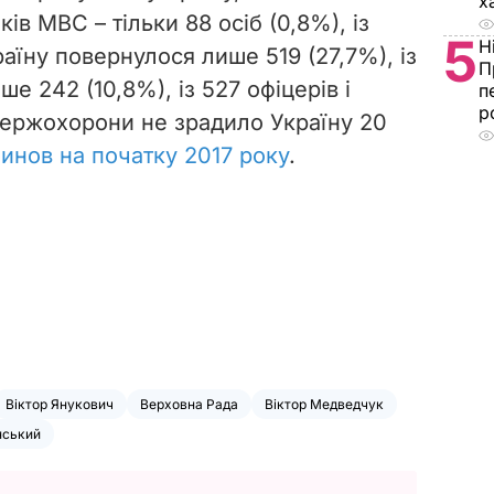
х
ків МВС – тільки 88 осіб (0,8%), із
5
Н
аїну повернулося лише 519 (27,7%), із
П
е 242 (10,8%), із 527 офіцерів і
п
р
держохорони не зрадило Україну 20
инов на початку 2017 року
.
Віктор Янукович
Верховна Рада
Віктор Медведчук
нський