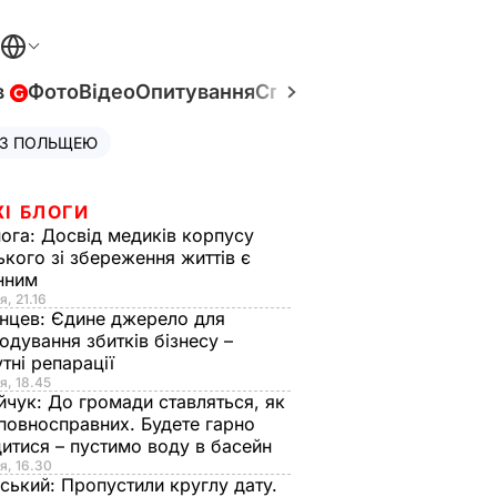
в
Фото
Відео
Опитування
Спецпроєкти
Війна в Укр
 З ПОЛЬЩЕЮ
ЖІ БЛОГИ
нога:
Досвід медиків корпусу
ького зі збереження життів є
інним
я, 21.16
нцев:
Єдине джерело для
одування збитків бізнесу –
тні репарації
я, 18.45
йчук:
До громади ставляться, як
повносправних. Будете гарно
итися – пустимо воду в басейн
я, 16.30
ський:
Пропустили круглу дату.