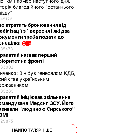
ис. км і помер наступного дня.
сторія благодійного "останнього
аїзду"
45126
то втратить бронювання від
обілізації з 1 вересня і які два
окументи треба подати до
онеділка
35473
рапатий назвав перший
ріоритет на фронті
33902
інченко:
Він був генералом КДБ,
кий став українським
ержавником
33263
рапатий ініціював звільнення
омандувача Медсил ЗСУ. Його
азивали "людиною Сирського"
 ЗМІ
29875
НАЙПОПУЛЯРНІШЕ