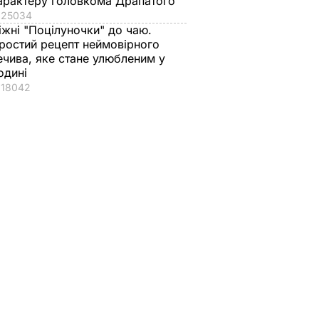
арактеру головкома Драпатого
25034
іжні "Поцілуночки" до чаю.
ростий рецепт неймовірного
ечива, яке стане улюбленим у
одині
18042