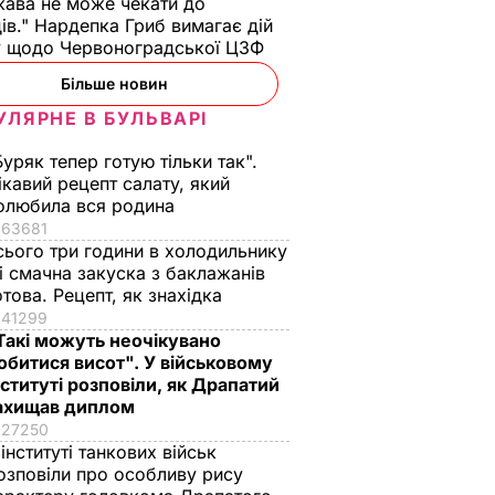
ава не може чекати до
ів." Нардепка Гриб вимагає дій
у щодо Червоноградської ЦЗФ
Більше новин
УЛЯРНЕ В БУЛЬВАРІ
Буряк тепер готую тільки так".
ікавий рецепт салату, який
олюбила вся родина
63681
сього три години в холодильнику
 і смачна закуска з баклажанів
отова. Рецепт, як знахідка
41299
Такі можуть неочікувано
обитися висот". У військовому
нституті розповіли, як Драпатий
ахищав диплом
27250
 інституті танкових військ
озповіли про особливу рису