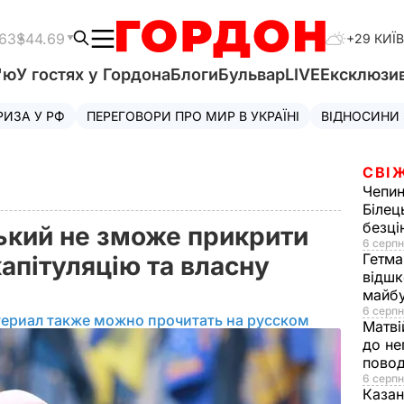
.63
$44.69
+29 КИЇВ
'ю
У гостях у Гордона
Блоги
Бульвар
LIVE
Ексклюзи
РИЗА У РФ
ПЕРЕГОВОРИ ПРО МИР В УКРАЇНІ
ВІДНОСИНИ
СВІ
Чепи
Білец
безц
ький не зможе прикрити
6 серпн
Гетма
апітуляцію та власну
відшк
майбу
6 серпн
териал также можно прочитать на русском
Матві
до не
повод
6 серпн
Казан