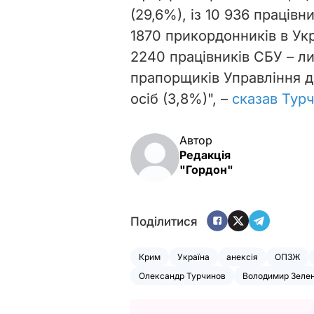
(29,6%), із 10 936 працівни
1870 прикордонників в Укр
2240 працівників СБУ – лиш
прапорщиків Управління 
осіб (3,8%)", –
сказав Турч
Автор
Редакція
"Гордон"
Поділитися
Крим
Україна
анексія
ОПЗЖ
Олександр Турчинов
Володимир Зеле