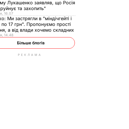
ому Лукашенко заявляв, що Росія
зруйнує та захопить"
я, 16.07
ко:
Ми застрягли в "міндічгейті і
 по 17 грн". Пропонуємо прості
ня, а від влади хочемо складних
я, 14.48
Більше блогів
РЕКЛАМА