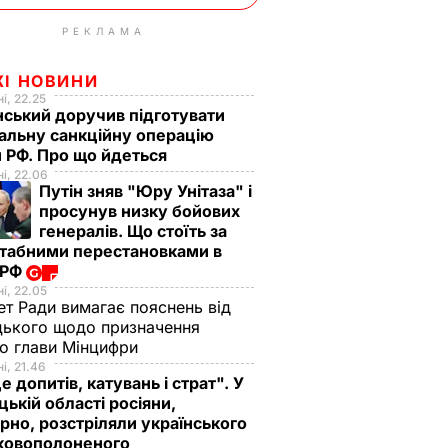
РЕКЛАМА
ЖІ НОВИНИ
і, 22.25
ський доручив підготувати
альну санкційну операцію
 РФ. Про що йдеться
і, 22.06
Путін зняв "Юру Унітаза" і
просунув низку бойових
генералів. Що стоїть за
табними перестановками в
 РФ
і, 22.05
ет Ради вимагає пояснень від
ького щодо призначення
о глави Мінцифри
і, 21.46
е допитів, катувань і страт". У
ькій області росіяни,
рно, розстріляли українського
ьковополоненого