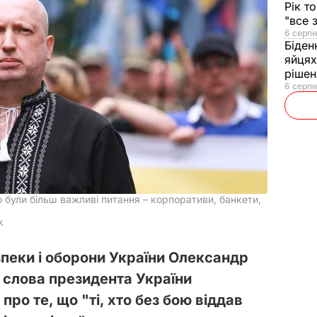
Рік т
"все 
6 серпн
Біден
яйцях
рішен
6 серпн
го були більш важливі питання – корпоративи, банкети,
k
пеки і оборони України Олександр
слова президента України
ро те, що "ті, хто без бою віддав