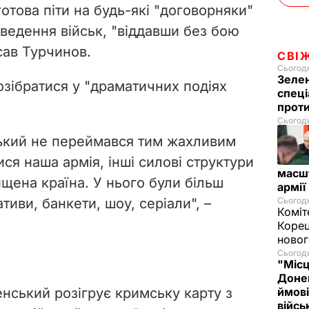
готова піти на будь-які "договорняки"
дведення військ, "віддавши без бою
исав Турчинов.
СВІ
Сьогодн
Зелен
озібратися у "драматичних подіях
спеці
проти
Сьогодн
нський не переймався тим жахливим
ся наша армія, інші силові структури
масш
ищена країна. У нього були більш
армії
тиви, банкети, шоу, серіали",
–
Сьогодн
Коміт
Корец
новог
Сьогодн
"Місц
Донец
нський розігрує кримську карту
з
ймові
війс