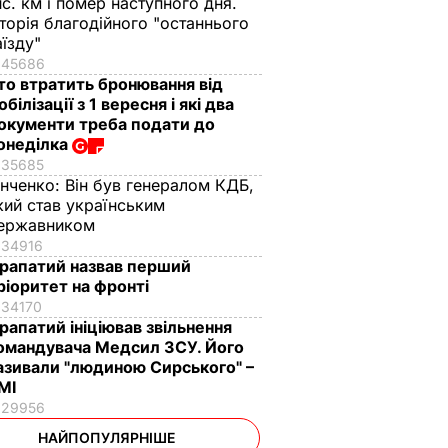
ис. км і помер наступного дня.
сторія благодійного "останнього
аїзду"
45686
то втратить бронювання від
обілізації з 1 вересня і які два
окументи треба подати до
онеділка
35685
інченко:
Він був генералом КДБ,
кий став українським
ержавником
34916
рапатий назвав перший
ріоритет на фронті
34170
рапатий ініціював звільнення
омандувача Медсил ЗСУ. Його
азивали "людиною Сирського" –
МІ
29956
НАЙПОПУЛЯРНІШЕ