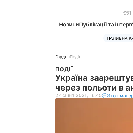
€51
Новини
Публікації та інтерв
ПАЛИВНА К
Гордон
Події
ПОДІЇ
Україна заарештув
через польоти в 
27 січня 2021, 16.45
Этот мате