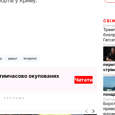
ортів у Криму.
СВІ
Сьогодн
Трамп
боєпр
Гегс
Сьогодн
ра
арешт
Інтерпол
перег
стрі
Сьогодн
 тимчасово окупованих
Читати
понад
РЕКЛАМА
Сьогодн
Борот
прямо
відом