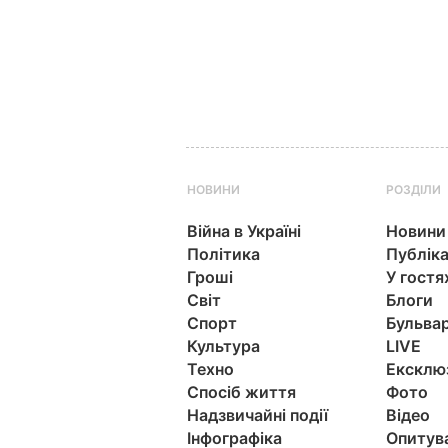
НОВИНИ
РОЗДІЛИ
Війна в Україні
Новини
Політика
Публіка
Гроші
У гостя
Світ
Блоги
Спорт
Бульва
Культура
LIVE
Техно
Ексклю
Спосіб життя
Фото
Надзвичайні події
Відео
Інфографіка
Опитув