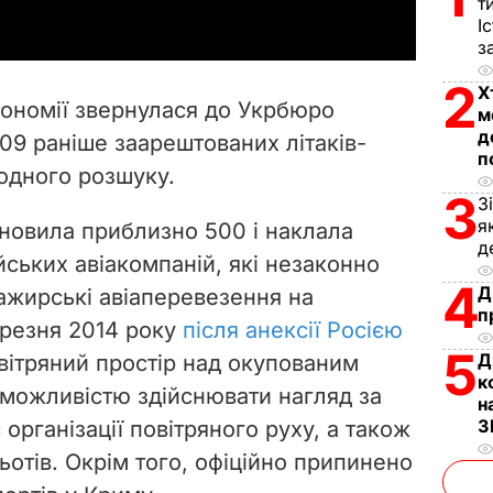
т
І
y
з
V
2
Х
ономії звернулася до Укрбюро
м
i
д
09 раніше заарештованих літаків-
п
одного розшуку.
d
3
З
я
e
новила приблизно 500 і наклала
д
ійських авіакомпаній, які незаконно
o
4
Д
ажирські авіаперевезення на
п
ерезня 2014 року
після анексії Росією
5
Д
вітряний простір над окупованим
к
неможливістю здійснювати нагляд за
н
З
 організації повітряного руху, а також
отів. Окрім того, офіційно припинено