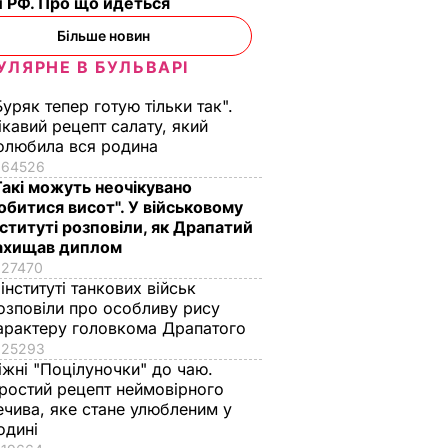
 РФ. Про що йдеться
Більше новин
УЛЯРНЕ В БУЛЬВАРІ
ності
"На це навіть ніяково
Це саме те, що
Буряк тепер готую тільки так".
ідорів
дивитися". Шоу з
врятує у спеку.
ікавий рецепт салату, який
ті.
русалками у
Рецепт смачнючої
олюбила вся родина
ту, за
відомому ресторані
окрошки
64526
и ще
обурило мережу.
Такі можуть неочікувано
6 серпня, 18.21
БУЛЬВАР
Відео
обитися висот". У військовому
нституті розповіли, як Драпатий
ВАР
6 серпня, 21.38
БУЛЬВАР
ахищав диплом
27470
 інституті танкових військ
озповіли про особливу рису
арактеру головкома Драпатого
25293
іжні "Поцілуночки" до чаю.
ростий рецепт неймовірного
ечива, яке стане улюбленим у
одині