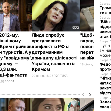
Сьогодн
Трамп
теж п
Сьогодн
"Війн
підпр
вимог
2012-му,
Лінде спробує
"Щоб охорон
атак 
ішнішому
врегулювати
вкрадене". Д
Вчора, 
Путін
, Крим прийняв
конфлікт із РФ із
пояснив, нав
зміни
н туристів. А у
дотриманням
перетворила
може 
у "ковідному",
принципу цілісності
на військову
Вчора, 
дному" –
України, включно із
Федор
18 січня, 11.44
ВІЙНА 
проти
6,3 млн.
Кримом
Вчора, 
ці-фантасти
20 січня, 18.06
ПОЛІТИКА
"Чітк
1.53
БЛОГИ
натяк
ракет
відст
Вчора, 
Зелен
спеці