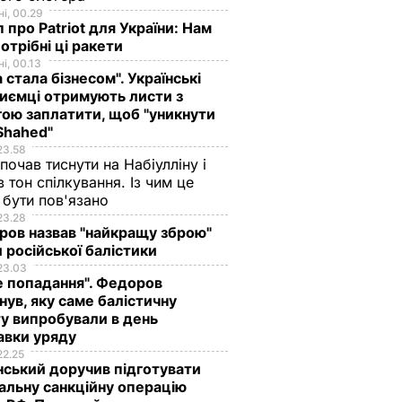
і, 00.29
 про Patriot для України: Нам
отрібні ці ракети
і, 00.13
а стала бізнесом". Українські
иємці отримують листи з
ою заплатити, щоб "уникнути
яти
Shahed"
жемілєв
23.58
 почав тиснути на Набіулліну і
іщо РФ
в тон спілкування. Із чим це
 Крим
бути пов'язано
 базу
23.28
ов назвав "найкращу зброю"
В УКРАЇНІ
 російської балістики
23.03
е попадання". Федоров
нув, яку саме балістичну
у випробували в день
авки уряду
22.25
ський доручив підготувати
альну санкційну операцію