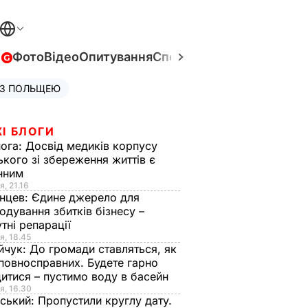
в
Фото
Відео
Опитування
Спецпроєкти
Війна в Укра
 З ПОЛЬЩЕЮ
І БЛОГИ
нога:
Досвід медиків корпусу
ького зі збереження життів є
інним
я, 21.16
нцев:
Єдине джерело для
одування збитків бізнесу –
тні репарації
я, 18.45
йчук:
До громади ставляться, як
повносправних. Будете гарно
итися – пустимо воду в басейн
я, 16.30
ський:
Пропустили круглу дату.