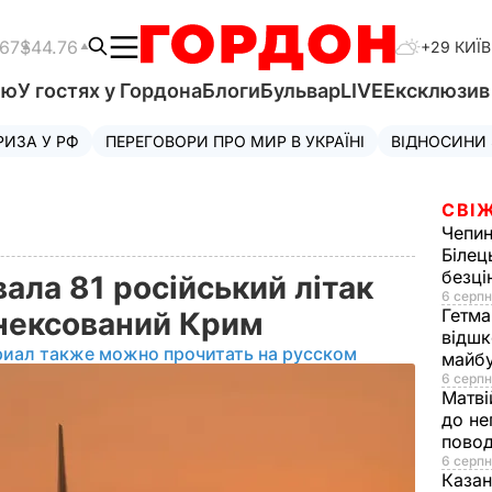
.67
$44.76
+29 КИЇВ
'ю
У гостях у Гордона
Блоги
Бульвар
LIVE
Ексклюзи
РИЗА У РФ
ПЕРЕГОВОРИ ПРО МИР В УКРАЇНІ
ВІДНОСИНИ
СВІЖ
Чепи
Білец
безц
ала 81 російський літак
6 серпн
Гетма
анексований Крим
відшк
риал также можно прочитать на русском
майбу
6 серпн
Матві
до не
повод
6 серпн
Казан