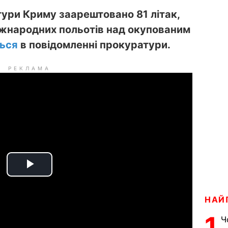
ури Криму заарештовано 81 літак,
жнародних польотів над окупованим
ься
в повідомленні прокуратури.
РЕКЛАМА
P
l
НАЙ
1
a
Ч