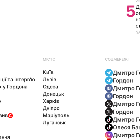
5
Д
о
н
с
МІСТО
СОЦМЕРЕЖІ
Київ
Дмитро Г
ції та інтерв'ю
Львів
Гордон
х у Гордона
Одеса
Дмитро Г
Донецьк
Гордон
р
Харків
Дмитро Г
Дніпро
Гордон
зив
Маріуполь
Дмитро Г
Луганськ
Олеся Ба
Дмитро Г
ання