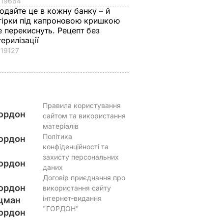
19664
одайте це в кожну банку – й
гірки під капроновою кришкою
е перекиснуть. Рецепт без
терилізації
19127
Правила користування
ордон
сайтом та використання
матеріалів
Політика
ордон
конфіденційності та
захисту персональних
ордон
даних
Договір приєднання про
ордон
використання сайту
інтернет-видання
цман
"ГОРДОН"
ордон