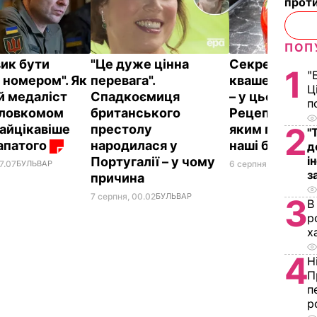
проти
ПОП
вик бути
"Це дуже цінна
Секрет пруж
1
"
 номером". Як
перевага".
квашених пом
Ц
й медаліст
Спадкоємиця
– у цьому лис
п
оловкомом
британського
Рецепт без оц
2
найцікавіше
престолу
яким готувал
"
апатого
народилася у
наші бабусі
д
і
Португалії – у чому
6 серпня, 23.14
БУЛЬ
7.07
БУЛЬВАР
з
причина
7 серпня, 00.02
БУЛЬВАР
3
В
р
х
4
Н
П
п
р