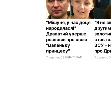
"Мішуня, у нас доця
"Я не з
народилася!"
другим
Драпатий уперше
золоти
розповів про свою
став г
"маленьку
ЗСУ – 
принцесу"
про Др
7 серпня, 08.08
БУЛЬВАР
7 серпня, 0