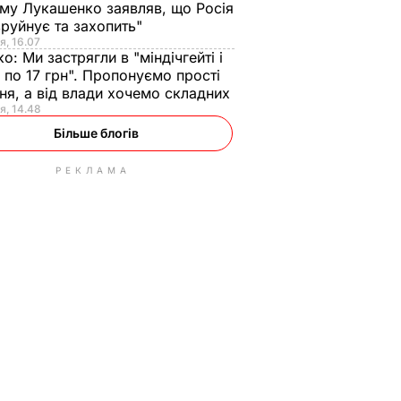
ому Лукашенко заявляв, що Росія
зруйнує та захопить"
я, 16.07
ко:
Ми застрягли в "міндічгейті і
 по 17 грн". Пропонуємо прості
ня, а від влади хочемо складних
я, 14.48
Більше блогів
РЕКЛАМА