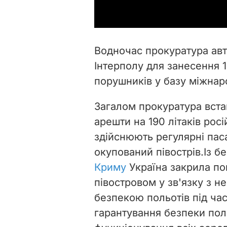
Водночас прокуратура авт
Інтерполу для занесення 1
порушників у базу міжнар
Загалом прокуратура вста
арешти на 190 літаків рос
здійснюють регулярні пас
окупований півострів.
Із б
Криму
Україна закрила по
півостровом у зв'язку з 
безпекою польотів під час
гарантування безпеки поль