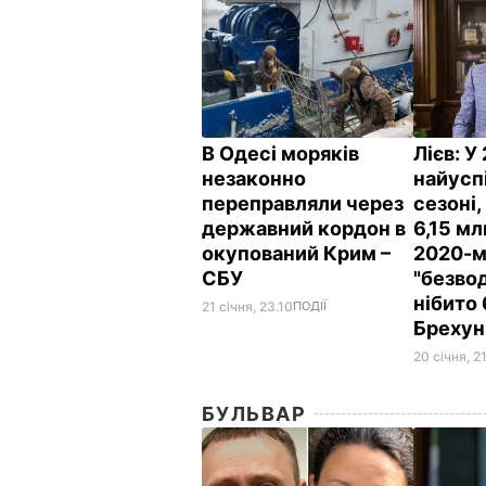
В Одесі моряків
Лієв:
У 
незаконно
найусп
переправляли через
сезоні
державний кордон в
6,15 мл
окупований Крим –
2020-м
СБУ
"безво
нібито 
21 січня, 23.10
ПОДІЇ
Брехун
20 січня, 2
БУЛЬВАР