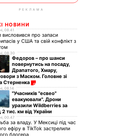
РЕКЛАМА
ЖІ НОВИНИ
і, 08.41
 висловився про запаси
ипасів у США та свій конфлікт з
етом
і, 08.30
Федоров – про шанси
повернутись на посаду,
Драпатого, Хмару,
овори з Маском. Головне зі
ма Стерненка
і, 08.14
"Учасників "есвео"
евакуювали". Дрони
уразили Wildberries за
 2 тис. км від України
і, 00.47
ьба за владу. У Мексиці під час
го ефіру в TikTok застрелили
ого блогера