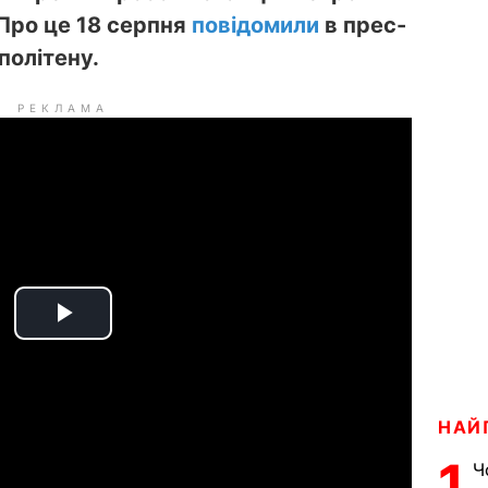
 Про це 18 серпня
повідомили
в прес-
політену.
РЕКЛАМА
P
l
НАЙ
a
1
Ч
y