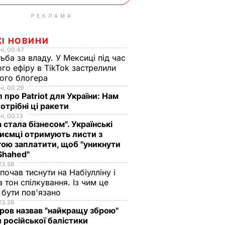
РЕКЛАМА
ЖІ НОВИНИ
і, 00.47
ьба за владу. У Мексиці під час
го ефіру в TikTok застрелили
ого блогера
і, 00.29
 про Patriot для України: Нам
отрібні ці ракети
і, 00.13
а стала бізнесом". Українські
иємці отримують листи з
ою заплатити, щоб "уникнути
Shahed"
23.58
 почав тиснути на Набіулліну і
в тон спілкування. Із чим це
бути пов'язано
23.28
ов назвав "найкращу зброю"
 російської балістики