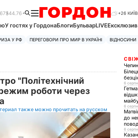
.67
$44.76
+26 КИЇВ
'ю
У гостях у Гордона
Блоги
Бульвар
LIVE
Ексклюзи
РИЗА У РФ
ПЕРЕГОВОРИ ПРО МИР В УКРАЇНІ
ВІДНОСИНИ
СВІЖ
Чепи
Білец
безц
етро "Політехнічний
6 серпн
Гетма
 режим роботи через
відшк
ра
майбу
6 серпн
териал также можно прочитать на русском
Матві
до не
повод
6 серпн
Казан