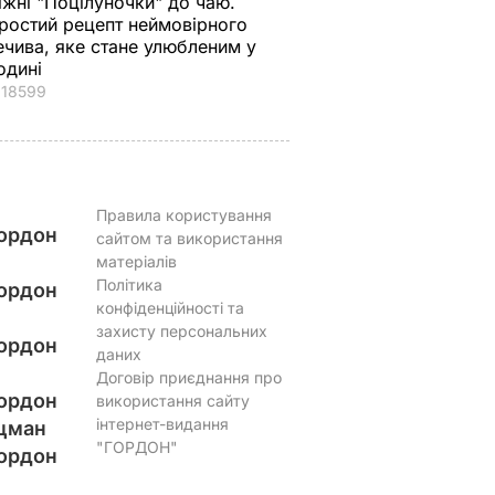
іжні "Поцілуночки" до чаю.
ростий рецепт неймовірного
ечива, яке стане улюбленим у
одині
18599
Правила користування
ордон
сайтом та використання
матеріалів
Політика
ордон
конфіденційності та
захисту персональних
ордон
даних
Договір приєднання про
ордон
використання сайту
інтернет-видання
цман
"ГОРДОН"
ордон