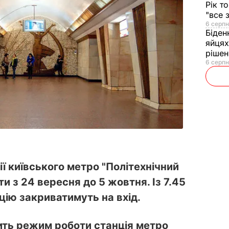
Рік т
"все 
6 серпн
Біден
яйцях
рішен
6 серпн
ії київського метро "Політехнічний
и з 24 вересня до 5 жовтня. Із 7.45
нцію закриватимуть на вхід.
нить режим роботи станція метро