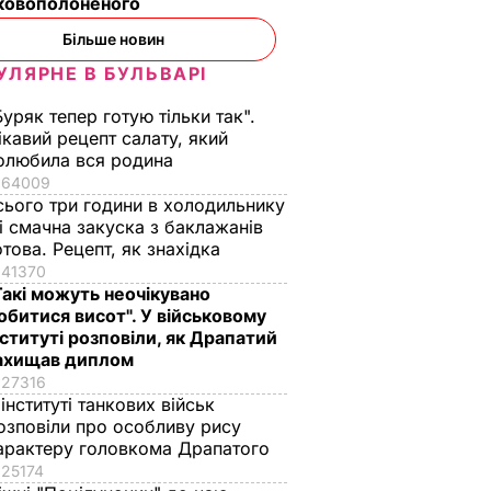
ьковополоненого
нючої
Найсмачніші
сказав її кривдник
смажені кабачки
футболіст
Більше новин
ВАР
6 серпня, 18.09
БУЛЬВАР
6 серпня, 18.05
БУЛЬВАР
УЛЯРНЕ В БУЛЬВАРІ
Буряк тепер готую тільки так".
ікавий рецепт салату, який
олюбила вся родина
64009
сього три години в холодильнику
 і смачна закуска з баклажанів
отова. Рецепт, як знахідка
41370
Такі можуть неочікувано
обитися висот". У військовому
нституті розповіли, як Драпатий
ахищав диплом
27316
 інституті танкових військ
озповіли про особливу рису
арактеру головкома Драпатого
25174