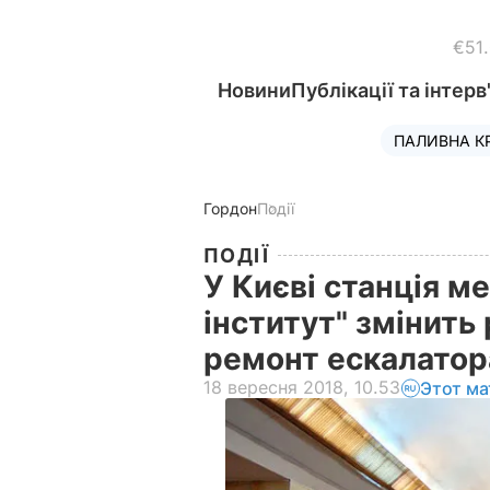
€51
Новини
Публікації та інтерв
ПАЛИВНА К
Гордон
Події
ПОДІЇ
У Києві станція м
інститут" змінить
ремонт ескалато
18 вересня 2018, 10.53
Этот ма