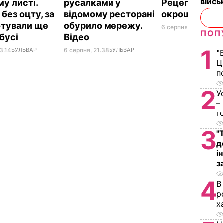
війс
му листі.
русалками у
Рецепт смач
без оцту, за
відомому ресторані
окрошки
отували ще
обурило мережу.
6 серпня, 18.21
БУЛЬ
ПОП
абусі
Відео
1
3.14
БУЛЬВАР
6 серпня, 21.38
БУЛЬВАР
"
Ц
п
2
У
–
г
3
"
д
і
з
4
В
р
х