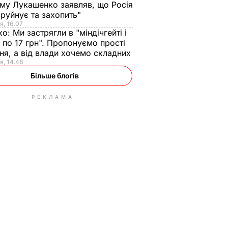
ому Лукашенко заявляв, що Росія
зруйнує та захопить"
я, 16.07
ко:
Ми застрягли в "міндічгейті і
 по 17 грн". Пропонуємо прості
ня, а від влади хочемо складних
я, 14.48
Більше блогів
РЕКЛАМА