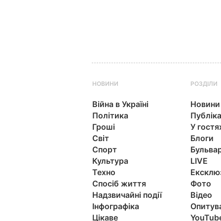
НОВИНИ
РОЗДІЛИ
Війна в Україні
Новини
Політика
Публіка
Гроші
У гостя
Світ
Блоги
Спорт
Бульва
Культура
LIVE
Техно
Ексклю
Спосіб життя
Фото
Надзвичайні події
Відео
Інфографіка
Опитув
Цікаве
YouTub