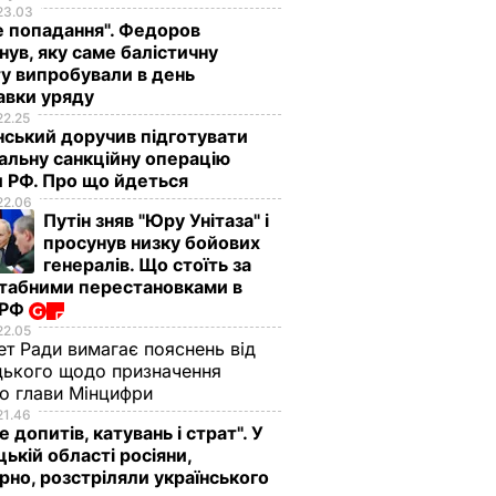
23.03
е попадання". Федоров
нув, яку саме балістичну
У Москві затримали
Дівчина кинулася п
у випробували в день
"
чоловіка,
потяг на київській
авки уряду
дер на
підозрюваного в
станції метро "Пал
22.25
ський доручив підготувати
метро
убивстві
спорту"
альну санкційну операцію
ар
поліцейського
26 серпня, 09.54
ПОДІЇ
 РФ. Про що йдеться
ІЇ
3 вересня, 08.59
СВІТ
22.06
Путін зняв "Юру Унітаза" і
просунув низку бойових
генералів. Що стоїть за
табними перестановками в
 РФ
22.05
ет Ради вимагає пояснень від
ького щодо призначення
о глави Мінцифри
21.46
е допитів, катувань і страт". У
що
"Хрумкі зовні й ніжні
Дружину Роналду
ькій області росіяни,
у.
всередині".
назвали товстою. Щ
рно, розстріляли українського