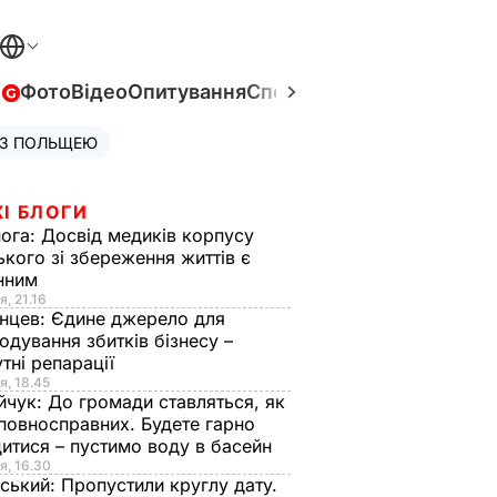
в
Фото
Відео
Опитування
Спецпроєкти
Війна в Укра
 З ПОЛЬЩЕЮ
І БЛОГИ
нога:
Досвід медиків корпусу
ького зі збереження життів є
інним
я, 21.16
нцев:
Єдине джерело для
одування збитків бізнесу –
тні репарації
я, 18.45
йчук:
До громади ставляться, як
повносправних. Будете гарно
итися – пустимо воду в басейн
я, 16.30
ський:
Пропустили круглу дату.