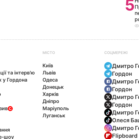
5
Н
П
п
р
МІСТО
СОЦМЕРЕЖІ
Київ
Дмитро Г
ції та інтерв'ю
Львів
Гордон
х у Гордона
Одеса
Дмитро Г
Донецьк
Гордон
р
Харків
Дмитро Г
Дніпро
Гордон
зив
Маріуполь
Дмитро Г
Луганськ
Олеся Ба
Дмитро Г
ання
Flipboard
e-шоу