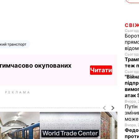
СВІ
Сьогодн
Борот
прямо
кий транспорт
відом
Сьогодн
Трамп
 тимчасово окупованих
теж п
Читати
Сьогодн
"Війн
підпр
вимог
РЕКЛАМА
атак 
Вчора, 
Путін
зміни
може 
Вчора, 
Федор
проти