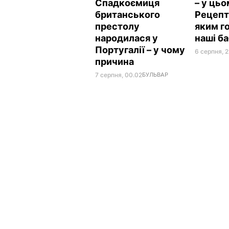
Спадкоємиця
– у цьо
британського
Рецепт 
престолу
яким г
народилася у
наші б
Португалії – у чому
6 серпня, 2
причина
7 серпня, 00.02
БУЛЬВАР