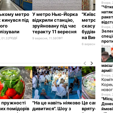
Вчора, 
"Чітк
натяк
ському метро
У метро Нью-Йорка
"Київський
ракет
 кинувся під
відкрили станцію,
метрополітен
відст
його
зруйновану під час
скасував тен
Вчора, 
Зелен
алізували
теракту 11 вересня
будівництво 
спеці
на Виноград
, 01.32
ПОДІЇ
9 вересня, 11.58
СВІТ
проти
6 вересня, 20.06
ПОД
Вчора, 
масш
армії
Вчора, 
Коміт
Корец
новог
Вчора, 
"Місц
 пружності
"На це навіть ніяково
Це саме те, 
Донец
их помідорів
дивитися". Шоу з
врятує у спек
ймові