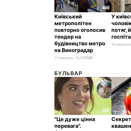
Київський
У київ
метрополітен
чоловік
повторно оголосив
потяг, 
тендер на
госпіт
будівництво метро
10 вересня
на Виноградар
11 вересня, 15.01
ПОДІЇ
БУЛЬВАР
"Це дуже цінна
Секрет
перевага".
квашен