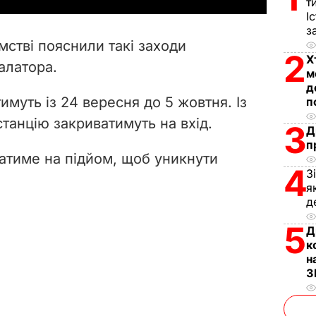
т
І
V
з
стві пояснили такі заходи
2
i
Х
алатора.
м
д
d
муть із 24 вересня до 5 жовтня. Із
п
e
 станцію закриватимуть на вхід.
3
Д
п
o
атиме на підйом, щоб уникнути
4
З
я
д
5
Д
к
н
З