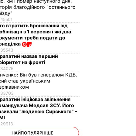
ис. км і помер наступного дня.
сторія благодійного "останнього
аїзду"
45501
то втратить бронювання від
обілізації з 1 вересня і які два
окументи треба подати до
онеділка
35543
рапатий назвав перший
ріоритет на фронті
34075
інченко:
Він був генералом КДБ,
кий став українським
ержавником
33703
рапатий ініціював звільнення
омандувача Медсил ЗСУ. Його
азивали "людиною Сирського" –
МІ
29913
НАЙПОПУЛЯРНІШЕ