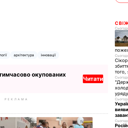
СВІ
Сьогодн
пожеж
огії
архітектура
інновації
Сьогодн
Сікор
збитт
того,
 тимчасово окупованих
Сьогодн
Читати
"Держ
холод
уряд
Сьогодн
РЕКЛАМА
Украї
вияви
зава
Сьогодн
Росій