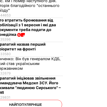
ис. км і помер наступного дня.
сторія благодійного "останнього
аїзду"
44653
то втратить бронювання від
обілізації з 1 вересня і які два
окументи треба подати до
онеділка
35396
рапатий назвав перший
ріоритет на фронті
33580
інченко:
Він був генералом КДБ,
кий став українським
ержавником
32679
рапатий ініціював звільнення
омандувача Медсил ЗСУ. Його
азивали "людиною Сирського" –
МІ
29831
НАЙПОПУЛЯРНІШЕ