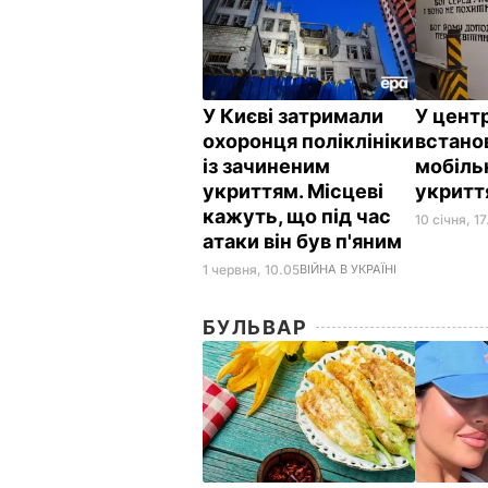
У Києві затримали
У цент
охоронця поліклініки
встано
із зачиненим
мобіль
укриттям. Місцеві
укрит
кажуть, що під час
10 січня, 1
атаки він був п'яним
1 червня, 10.05
ВІЙНА В УКРАЇНІ
БУЛЬВАР