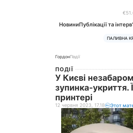
€51
Новини
Публікації та інтерв
ПАЛИВНА К
Гордон
Події
ПОДІЇ
У Києві незабаром
зупинка-укриття. 
принтері
12 червня 2023, 17.18
Этот мат