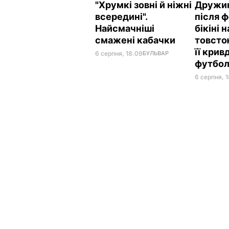
"Хрумкі зовні й ніжні
Дружин
всередині".
після ф
Найсмачніші
бікіні 
смажені кабачки
товсто
її кри
6 серпня, 18.09
БУЛЬВАР
футбол
6 серпня, 