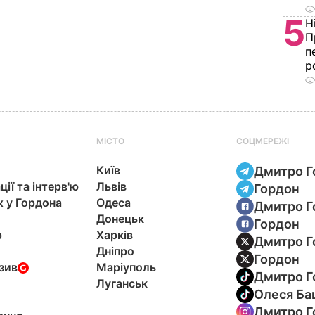
5
Н
П
п
р
МІСТО
СОЦМЕРЕЖІ
Київ
Дмитро Г
ції та інтерв'ю
Львів
Гордон
х у Гордона
Одеса
Дмитро Г
Донецьк
Гордон
р
Харків
Дмитро Г
Дніпро
Гордон
зив
Маріуполь
Дмитро Г
Луганськ
Олеся Ба
Дмитро Г