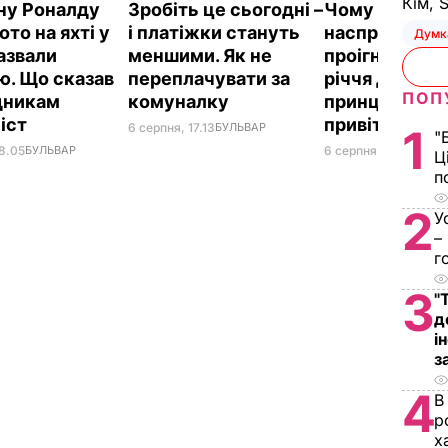
Кім, 
у Роналду
Зробіть це сьогодні –
Чому Чарльз I
ото на яхті у
і платіжки стануть
насправді
Думк
назвали
меншими. Як не
проігнорував
ю. Що сказав
переплачувати за
річчя дружи
ПОП
вдникам
комуналку
принца Гаррі і
іст
привітав нев
6 серпня, 17.13
БУЛЬВАР
1
"
18.05
БУЛЬВАР
6 серпня, 16.36
БУЛЬ
Ц
п
2
У
–
г
3
"
д
і
з
4
В
р
х