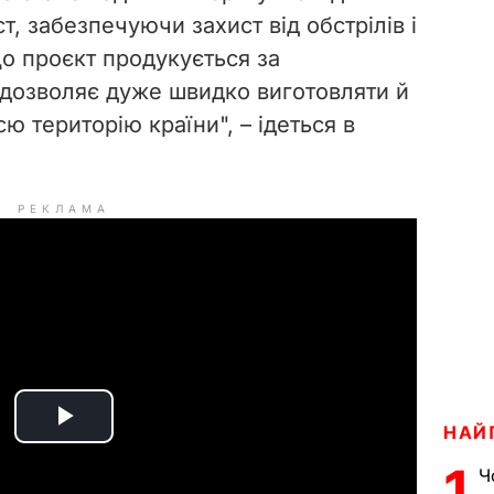
т, забезпечуючи захист від обстрілів і
о проєкт продукується за
 дозволяє дуже швидко виготовляти й
сю територію країни
", – ідеться в
РЕКЛАМА
НАЙ
P
1
Ч
l