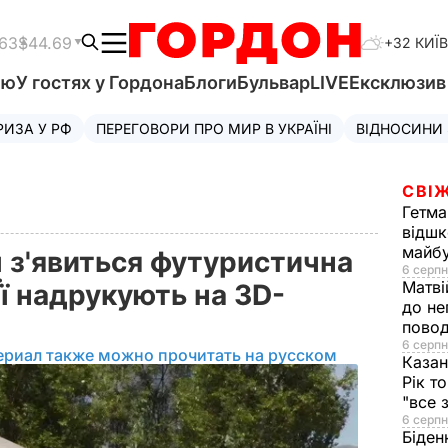
.63
$44.69
+32 КИЇВ
'ю
У гостях у Гордона
Блоги
Бульвар
LIVE
Ексклюзи
РИЗА У РФ
ПЕРЕГОВОРИ ПРО МИР В УКРАЇНІ
ВІДНОСИНИ
СВІЖ
Гетма
відшк
майбу
 з'явиться футуристична
6 серпн
Матві
Її надрукують на 3D-
до не
повод
6 серпн
ериал также можно прочитать на русском
Казан
Рік т
"все 
6 серпн
Біден