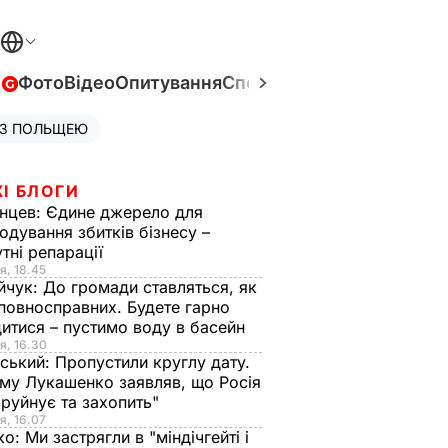
в
Фото
Відео
Опитування
Спецпроєкти
Війна в Укра
 З ПОЛЬЩЕЮ
І БЛОГИ
нцев:
Єдине джерело для
одування збитків бізнесу –
тні репарації
я, 18.45
йчук:
До громади ставляться, як
повносправних. Будете гарно
итися – пустимо воду в басейн
я, 16.30
ський:
Пропустили круглу дату.
ому Лукашенко заявляв, що Росія
зруйнує та захопить"
я, 16.07
ко:
Ми застрягли в "міндічгейті і