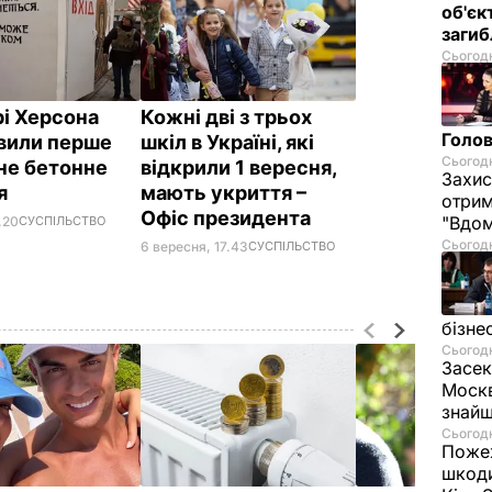
об'єк
загиб
Сьогодн
рі Херсона
Кожні дві з трьох
Голов
вили перше
шкіл в Україні, які
Сьогодн
не бетонне
відкрили 1 вересня,
Захис
тя
мають укриття –
отрим
Офіс президента
"Вдом
7.20
СУСПІЛЬСТВО
Сьогодн
6 вересня, 17.43
СУСПІЛЬСТВО
бізне
Сьогодн
Засек
Москв
знай
Сьогодн
Пожеж
шкоди