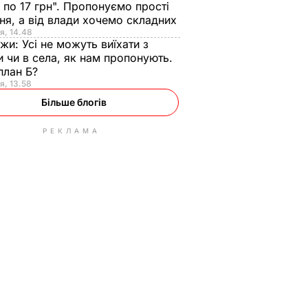
 по 17 грн". Пропонуємо прості
ня, а від влади хочемо складних
я, 14.48
нжи:
Усі не можуть виїхати з
и чи в села, як нам пропонують.
план Б?
я, 13.58
Більше блогів
РЕКЛАМА