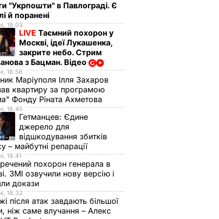
ти "Укрпошти" в Павлограді. Є
лі й поранені
і, 19.03
LIVE
Таємний похорон у
Москві, ідеї Лукашенка,
закрите небо. Стрим
анова з Бацман. Відео
і, 18.58
ник Маріуполя Ілля Захаров
ав квартиру за програмою
а" Фонду Ріната Ахметова
і, 18.45
Гетманцев:
Єдине
джерело для
відшкодування збитків
су – майбутні репарації
і, 18.41
речений похорон генерала в
і. ЗМІ озвучили нову версію і
шли докази
і, 18.32
і після атак завдають більшої
, ніж саме влучання – Алекс