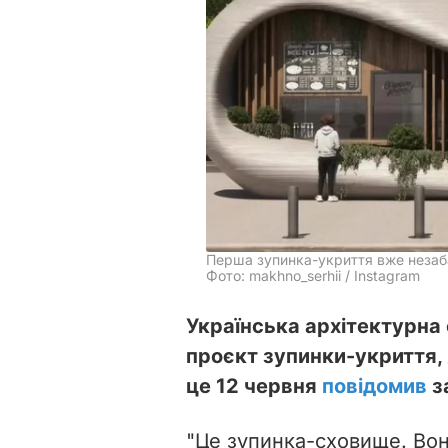
Перша зупинка-укриття вже незаба
Фото: makhno_serhii / Instagram
Українська архітектурна 
проєкт зупинки-укриття,
це 12 червня
повідомив
з
"
Це зупинка-сховище. Вон