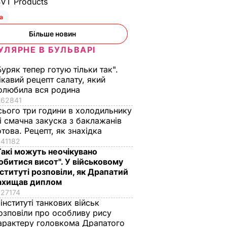
SVT Products
II
Куди поділася екс-
Галета з томатами
зірка "ВІА Гри"
готується легко, а
а
 45-
Мейхер та як вона
виходить – як з
Більше новин
ни
виглядає зараз?
ресторану. Рецепт
УЛЯРНЕ В БУЛЬВАРІ
 не
сподобається всій
6 серпня, 15.56
БУЛЬВАР
істку
родині
Буряк тепер готую тільки так".
ВАР
6 серпня, 15.39
БУЛЬВАР
ікавий рецепт салату, який
олюбила вся родина
62841
сього три години в холодильнику
 і смачна закуска з баклажанів
отова. Рецепт, як знахідка
41182
Такі можуть неочікувано
обитися висот". У військовому
нституті розповіли, як Драпатий
ахищав диплом
27174
 інституті танкових військ
озповіли про особливу рису
арактеру головкома Драпатого