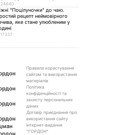
24640
іжні "Поцілуночки" до чаю.
ростий рецепт неймовірного
ечива, яке стане улюбленим у
одині
17337
Правила користування
ордон
сайтом та використання
матеріалів
Політика
ордон
конфіденційності та
захисту персональних
ордон
даних
Договір приєднання про
ордон
використання сайту
інтернет-видання
цман
"ГОРДОН"
ордон