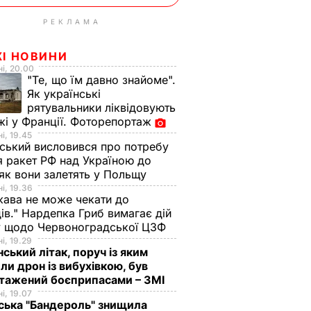
РЕКЛАМА
ЖІ НОВИНИ
і, 20.00
"Те, що їм давно знайоме".
Як українські
рятувальники ліквідовують
і у Франції. Фоторепортаж
і, 19.45
ський висловився про потребу
я ракет РФ над Україною до
 як вони залетять у Польщу
і, 19.36
ава не може чекати до
ів." Нардепка Гриб вимагає дій
у щодо Червоноградської ЦЗФ
і, 19.29
нський літак, поруч із яким
ли дрон із вибухівкою, був
нтажений боєприпасами – ЗМІ
і, 19.07
ська "Бандероль" знищила