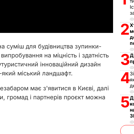
т
І
a
з
2
y
Х
м
д
V
п
а суміш для будівництва зупинки-
i
3
випробування на міцність і здатність
Д
п
футуристичний інноваційний дизайн
d
4
-який міський ландшафт.
З
e
я
д
забаром має з'явитися в Києві, далі
o
5
и, громад і партнерів проєкт можна
Д
к
н
З