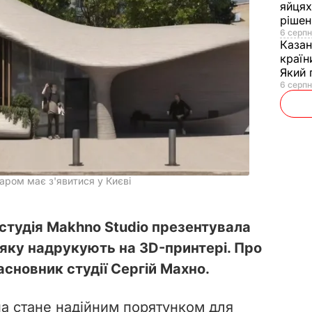
яйцях
рішен
6 серпн
Каза
країн
Який 
6 серпн
ром має з'явитися у Києві
студія Makhno Studio презентувала
 яку надрукують на 3D-принтері. Про
асновник студії Сергій Махно.
а стане надійним порятунком для