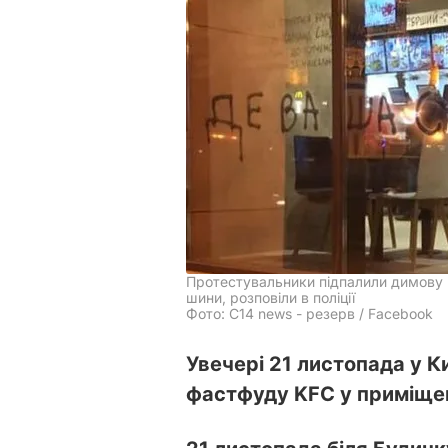
Протестувальники підпалили димову ш
шини, розповіли в поліції
Фото: C14 news - резерв / Facebook
Увечері 21 листопада у К
фастфуду KFC у приміщен