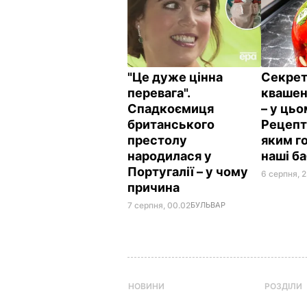
"Це дуже цінна
Секрет
перевага".
квашен
Спадкоємиця
– у цьо
британського
Рецепт 
престолу
яким г
народилася у
наші б
Португалії – у чому
6 серпня, 2
причина
7 серпня, 00.02
БУЛЬВАР
НОВИНИ
РОЗДІЛИ