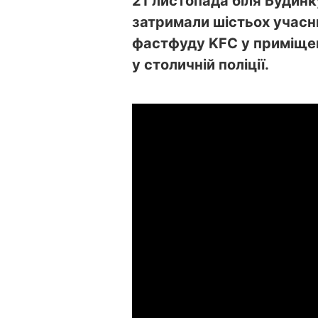
21 листопада біля Будинк
затримали шістьох учасни
фастфуду KFC у приміщен
у столичній поліції.