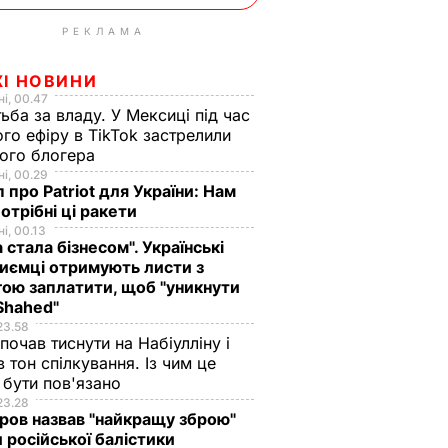
РЕКЛАМА
ЖІ НОВИНИ
і, 00.47
ьба за владу. У Мексиці під час
го ефіру в TikTok застрелили
ого блогера
і, 00.29
 про Patriot для України: Нам
отрібні ці ракети
і, 00.13
а стала бізнесом". Українські
иємці отримують листи з
ою заплатити, щоб "уникнути
Shahed"
23.58
 почав тиснути на Набіулліну і
в тон спілкування. Із чим це
бути пов'язано
23.28
ов назвав "найкращу зброю"
 російської балістики