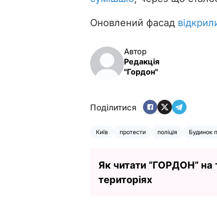
Оновлений фасад
відкрил
Автор
Редакція
"Гордон"
Поділитися
Київ
протести
поліція
Будинок 
Як читати ”ГОРДОН” на
територіях