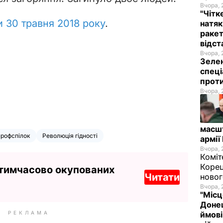
Вчора, 
"Чітк
и 30 травня 2018 року
.
натяк
ракет
відст
Вчора, 
Зелен
спеці
проти
Вчора, 
масш
профспілок
Революція гідності
армії
Вчора, 
Коміт
Корец
 тимчасово окупованих
Читати
новог
Вчора, 
"Місц
Донец
РЕКЛАМА
ймові