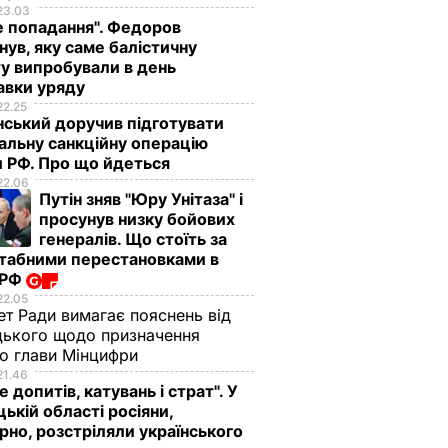
23.03
е попадання". Федоров
нув, яку саме балістичну
у випробували в день
авки уряду
22.25
ський доручив підготувати
альну санкційну операцію
 РФ. Про що йдеться
22.06
Путін зняв "Юру Унітаза" і
просунув низку бойових
генералів. Що стоїть за
табними перестановками в
 РФ
22.05
ет Ради вимагає пояснень від
ького щодо призначення
о глави Мінцифри
21.46
е допитів, катувань і страт". У
ькій області росіяни,
рно, розстріляли українського