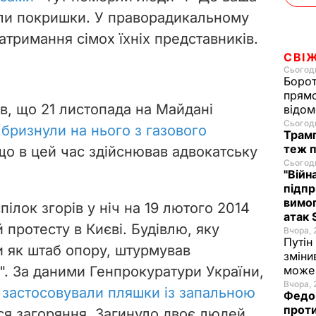
если покришки. У праворадикальному
атримання сімох їхніх представників.
СВІ
Сьогодн
Борот
прямо
в, що 21 листопада на Майдані
відом
Сьогодн
і
бризнули на нього з газового
Трамп
теж п
 що в цей час здійснював адвокатську
Сьогодн
"Війн
підпр
вимог
лок згорів у ніч на 19 лютого 2014
атак 
 протесту в Києві. Будівлю, яку
Вчора, 
Путін
и як штаб опору, штурмував
зміни
". За даними Генпрокуратури України,
може 
Вчора, 
,
застосовували пляшки із запальною
Федор
проти
ся загоряння. Загинуло двоє людей.