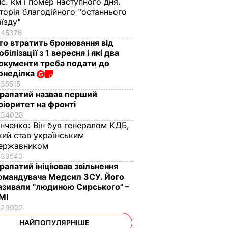
ис. км і помер наступного дня.
сторія благодійного "останнього
аїзду"
45376
то втратить бронювання від
обілізації з 1 вересня і які два
окументи треба подати до
онеділка
35515
рапатий назвав перший
ріоритет на фронті
34028
інченко:
Він був генералом КДБ,
кий став українським
ержавником
33540
рапатий ініціював звільнення
омандувача Медсил ЗСУ. Його
азивали "людиною Сирського" –
МІ
29902
НАЙПОПУЛЯРНІШЕ