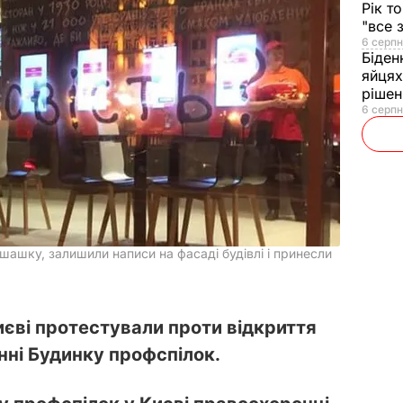
Рік т
"все 
6 серпн
Біден
яйцях
рішен
6 серпн
ашку, залишили написи на фасаді будівлі і принесли
иєві протестували проти відкриття
ні Будинку профспілок.