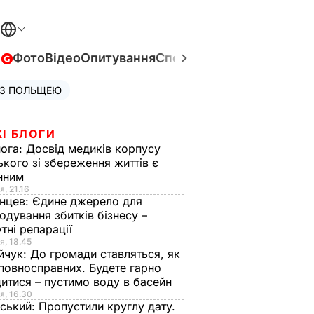
в
Фото
Відео
Опитування
Спецпроєкти
Війна в Укра
 З ПОЛЬЩЕЮ
І БЛОГИ
нога:
Досвід медиків корпусу
ького зі збереження життів є
інним
я, 21.16
нцев:
Єдине джерело для
одування збитків бізнесу –
тні репарації
я, 18.45
йчук:
До громади ставляться, як
повносправних. Будете гарно
итися – пустимо воду в басейн
я, 16.30
ський:
Пропустили круглу дату.