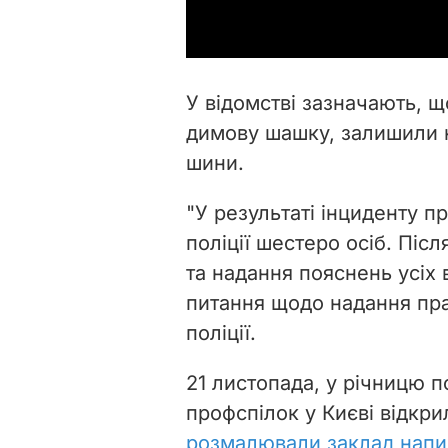
У відомстві зазначають, 
димову шашку, залишили н
шини.
"У результаті інциденту п
поліції шестеро осіб. Піс
та надання пояснень усіх 
питання щодо надання прав
поліції.
21 листопада, у річницю п
профспілок у Києві відкр
розмалювали заклад нап