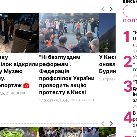
війс
ПОП
1
"
Ц
п
2
нку
"Ні безглуздим
У Києві відк
У
–
ілок відкрили
реформам".
оновлений ф
г
у Музею
Федерація
Будинку про
у.
профспілок України
30 травня, 16.42
ПОДІ
3
"
епортаж
проводить акцію
д
протесту в Києві
да, 21.48
ПОДІЇ
і
з
17 жовтня, 10.46
СУСПІЛЬСТВО
4
В
р
х