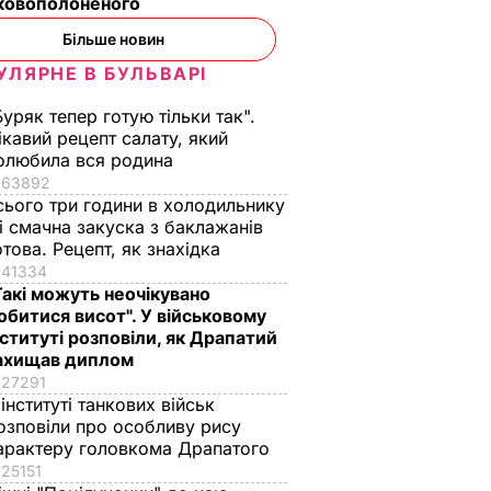
ьковополоненого
Більше новин
УЛЯРНЕ В БУЛЬВАРІ
Буряк тепер готую тільки так".
ікавий рецепт салату, який
олюбила вся родина
63892
ривають
сього три години в холодильнику
 і смачна закуска з баклажанів
асад
отова. Рецепт, як знахідка
фспілок
41334
Ї
Такі можуть неочікувано
обитися висот". У військовому
нституті розповіли, як Драпатий
ахищав диплом
27291
 інституті танкових військ
озповіли про особливу рису
арактеру головкома Драпатого
25151