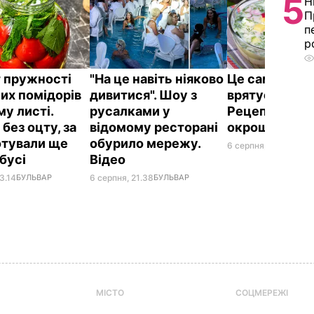
5
Н
П
п
р
 пружності
"На це навіть ніяково
Це саме те, 
их помідорів
дивитися". Шоу з
врятує у спек
му листі.
русалками у
Рецепт смач
без оцту, за
відомому ресторані
окрошки
отували ще
обурило мережу.
6 серпня, 18.21
БУЛЬ
абусі
Відео
3.14
БУЛЬВАР
6 серпня, 21.38
БУЛЬВАР
МІСТО
СОЦМЕРЕЖІ