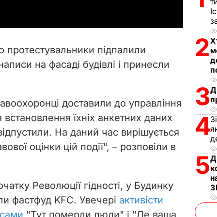
т
І
y
з
V
2
Х
що протестувальники підпалили
м
i
д
аписи на фасаді будівлі і принесли
п
d
3
Д
п
e
равоохоронці доставили до управління
4
ля встановлення їхніх анкетних даних
З
o
я
відпустили. На даний час вирішується
д
ової оцінки цій події", – розповіли в
5
Д
к
н
очатку Революції гідності, у Будинку
З
или фастфуд KFC. Увечері
активісти
исами
"Тут померли люди" і "Де ваша