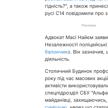
гідність?", а також прин
русі С14 повідомили про з
Адвокат Масі Найєм заяви
Незалежності поліцейськ
балончика
. Він зазначив,
діяльність.
Столичний Будинок профспі
року під час масових акцій
активісти використовувал
спецпідрозділ СБУ "Альфа
майданівці, захищаючись
сумішшю
, через що стало