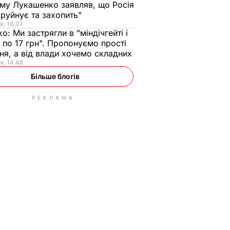
ому Лукашенко заявляв, що Росія
зруйнує та захопить"
я, 16.07
ко:
Ми застрягли в "міндічгейті і
 по 17 грн". Пропонуємо прості
ня, а від влади хочемо складних
я, 14.48
Більше блогів
РЕКЛАМА