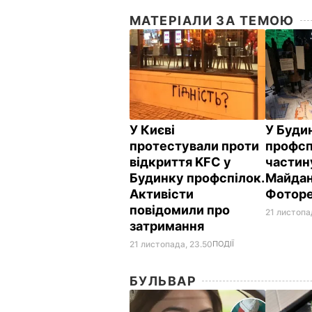
МАТЕРІАЛИ ЗА ТЕМОЮ
У Києві
У Буди
протестували проти
профсп
відкриття KFC у
частин
Будинку профспілок.
Майдан
Активісти
Фотор
повідомили про
21 листопа
затримання
21 листопада, 23.50
ПОДІЇ
БУЛЬВАР