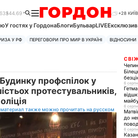
.63
$44.69
+28 КИЇВ
'ю
У гостях у Гордона
Блоги
Бульвар
LIVE
Ексклюзи
РИЗА У РФ
ПЕРЕГОВОРИ ПРО МИР В УКРАЇНІ
ВІДНОСИНИ
СВІЖ
Чепи
Білец
безц
 Будинку профспілок у
6 серпн
Гетма
істьох протестувальників,
відшк
поліція
майбу
6 серпн
 материал также можно прочитать на русском
Матві
до не
повод
6 серпн
Казан