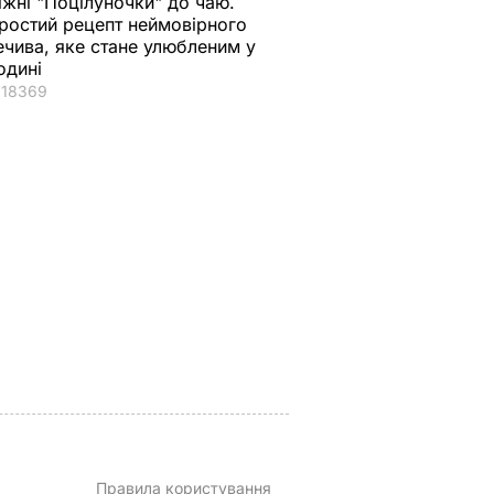
іжні "Поцілуночки" до чаю.
ростий рецепт неймовірного
ечива, яке стане улюбленим у
одині
18369
що
"Хрумкі зовні й ніжні
Дружину Роналду
у.
всередині".
назвали товстою. Щ
нючої
Найсмачніші
сказав її кривдник
смажені кабачки
футболіст
ВАР
6 серпня, 18.09
БУЛЬВАР
6 серпня, 18.05
БУЛЬВАР
Правила користування