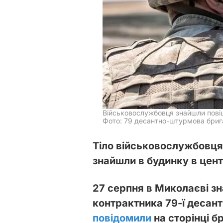
Військовослужбовця знайшли пов
Фото: 79 десантно-штурмова брига
Тіло військовослужбовця
знайшли в будинку в цен
27 серпня в Миколаєві з
контрактника 79-ї десан
повідомили
на сторінці б