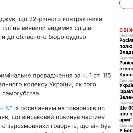
джує, що 22-річного контрактника
тілі не виявили видимих слідів
СВІ
Сьогодн
ли до обласного бюро судово-
Росія
полюв
Влад
Сьогодн
Раніш
строк
Кушн
имінальне провадження за ч. 1 ст. 115
Сьогодн
льного кодексу України, як того
Украї
Ізраї
і самогубства.
Зеле
Сьогодн
и-
N"
і
з посиланням на товаришів по
Ще 80
про п
ляє, що військовий покинув частину
армії
 співрозмовники говорять, що він був
Сьогодн
У Бол