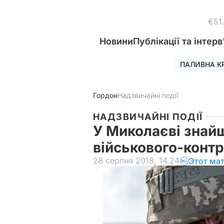
€51
Новини
Публікації та інтерв
ПАЛИВНА К
Гордон
Надзвичайні події
НАДЗВИЧАЙНІ ПОДІЇ
У Миколаєві знай
військового-конт
28 серпня 2018, 14.24
Этот ма