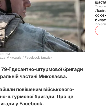
щаст
7 серпн
Левін
союзн
билас
7 серпн
ішеним
да Миколаїв / Facebook (архів)
 79-ї десантно-штурмової бригади
тральній частині Миколаєва.
найшли повішеним військового-
тно-штурмової бригади. Про це
ригади у Facebook.