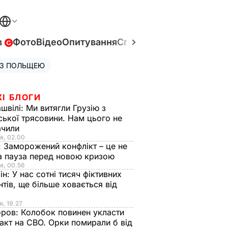
в
Фото
Відео
Опитування
Спецпроєкти
Війна в Укр
 З ПОЛЬЩЕЮ
ЖІ БЛОГИ
швілі:
Ми витягли Грузію з
ської трясовини. Нам цього не
ачили
я, 02.00
:
Заморожений конфлікт – це не
а пауза перед новою кризою
я, 00.56
ін:
У нас сотні тисяч фіктивних
нтів, ще більше ховається від
я, 19.27
оров:
Колобок повинен укласти
акт на СВО. Орки помирали б від