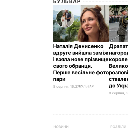
БУЛЬВАР
Наталія Денисенко
Драпат
вдруге вийшла заміж
нагоро
і взяла нове прізвище
короле
свого обранця.
Велико
Перше весільне фото
розпов
пари
ставле
до Укр
8 серпня, 16.27
БУЛЬВАР
8 серпня, 1
НОВИНИ
РОЗДІЛИ