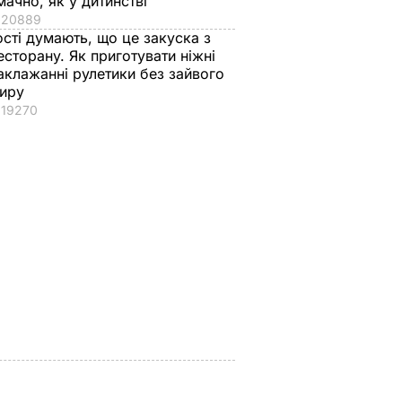
мачно, як у дитинстві
20889
ості думають, що це закуска з
есторану. Як приготувати ніжні
аклажанні рулетики без зайвого
иру
19270
вів про
Екссоратник
Як досвідчені
 Путіна
Зеленського
городники обирают
нні
пояснив, чому Трамп
найсолодший кавун
насправді
Сім ознак стиглої й
причепився до
соковитої ягоди
костюма президента
8 серпня, 00.05
БУЛЬВАР
України
8 серпня, 07.07
СВІТ