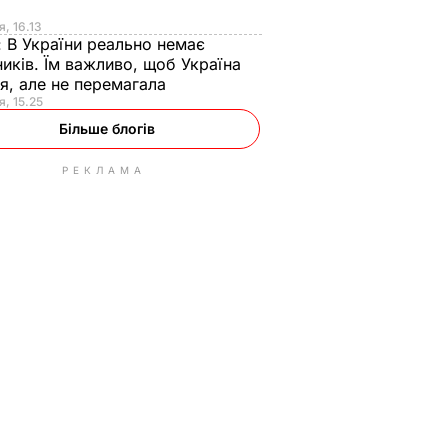
я
я, 16.13
:
В України реально немає
иків. Їм важливо, щоб Україна
я, але не перемагала
я, 15.25
Більше блогів
РЕКЛАМА