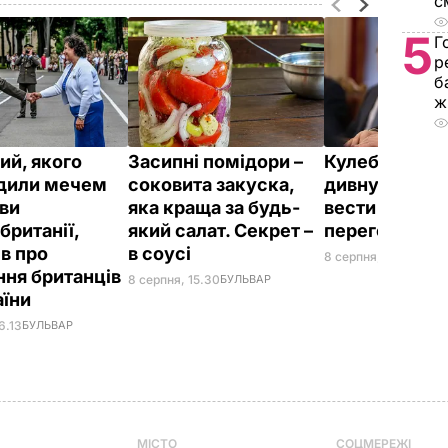
с
5
Г
р
б
ж
ий, якого
Засипні помідори –
Кулеба розпо
дили мечем
соковита закуска,
дивну манеру
ви
яка краща за будь-
вести телефо
британії,
який салат. Секрет –
переговори
ів про
в соусі
8 серпня, 10.25
СВІТ
ння британців
8 серпня, 15.30
БУЛЬВАР
аїни
6.13
БУЛЬВАР
МІСТО
СОЦМЕРЕЖІ