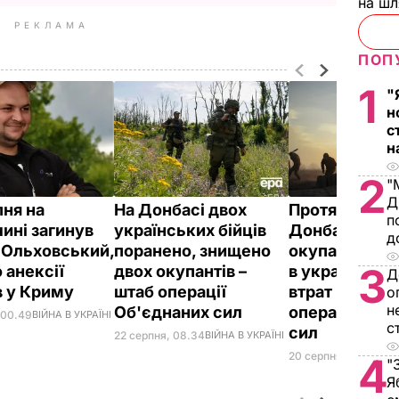
на ш
РЕКЛАМА
ПОП
1
"
н
с
н
2
"
Д
пня на
На Донбасі двох
Протягом доб
п
ині загинув
українських бійців
Донбасі двох
д
 Ольховський,
поранено, знищено
окупантів по
3
 анексії
двох окупантів –
в українських
Д
 у Криму
штаб операції
втрат немає 
о
н
Об'єднаних сил
операції Об'
 00.49
ВІЙНА В УКРАЇНІ
с
сил
22 серпня, 08.34
ВІЙНА В УКРАЇНІ
20 серпня, 08.30
ВІЙ
4
"
Я