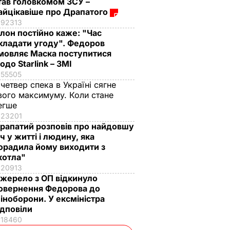
тав головкомом ЗСУ –
айцікавіше про Драпатого
92313
Ілон постійно каже: "Час
кладати угоду". Федоров
мовляє Маска поступитися
одо Starlink – ЗМІ
55505
 четвер спека в Україні сягне
вого максимуму. Коли стане
егше
23201
рапатий розповів про найдовшу
іч у житті і людину, яка
орадила йому виходити з
котла"
20913
жерело з ОП відкинуло
овернення Федорова до
іноборони. У ексміністра
ідповіли
18460