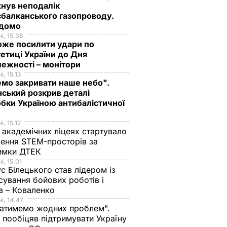
нув неподалік
балканського газопроводу.
ідомо
і, 15.38
оже посилити удари по
етиці України до Дня
ежності – монітори
і, 15.13
мо закривати наше небо".
ський розкрив деталі
бки Україною антибалістичної
і, 15.12
 академічних ліцеях стартувало
ення STEM-просторів за
имки ДТЕК​
і, 15.01
с Білецького став лідером із
сування бойових роботів і
в – Коваленко
і, 14.47
атимемо жодних проблем".
 пообіцяв підтримувати Україну