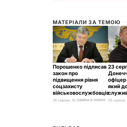
МАТЕРІАЛИ ЗА ТЕМОЮ
Порошенко підписав
23 сер
закон про
Донечч
підвищення рівня
офіцер
соцзахисту
який до
військовослужбовців
служив
26 серпня, 18.16
ВІЙНА В УКРАЇНІ
26 серпня,