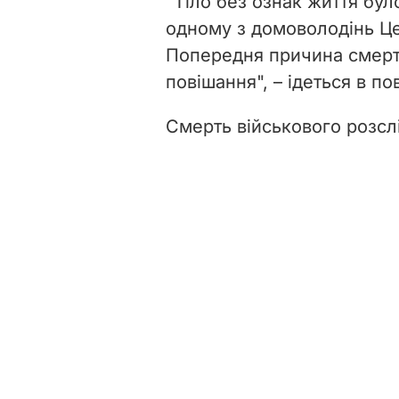
"Тіло без ознак життя бул
одному з домоволодінь Це
Попередня причина смерті
повішання", – ідеться в по
Смерть військового розсл