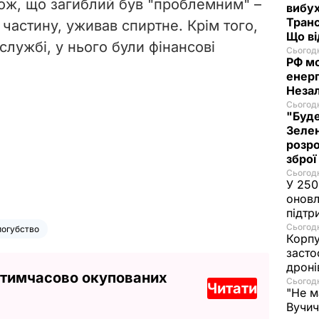
акож, що загиблий був "проблемним" –
вибух
Транс
частину, уживав спиртне. Крім того,
Що в
лужбі, у нього були фінансові
Сьогодн
РФ м
енерг
Незал
Сьогодн
"Буде
Зелен
розро
зброї
Сьогодн
У 250
оновл
підтр
Сьогодн
огубство
Корпу
засто
дроні
 тимчасово окупованих
Сьогодн
Читати
"Не м
Вучич