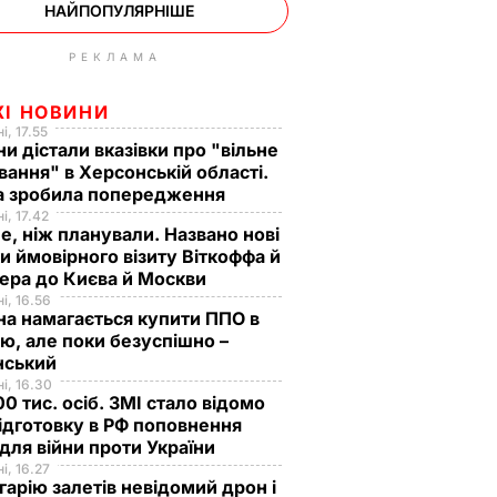
НАЙПОПУЛЯРНІШЕ
РЕКЛАМА
ЖІ НОВИНИ
і, 17.55
ни дістали вказівки про "вільне
ання" в Херсонській області.
а зробила попередження
і, 17.42
е, ніж планували. Названо нові
и ймовірного візиту Віткоффа й
ера до Києва й Москви
і, 16.56
на намагається купити ППО в
лю, але поки безуспішно –
нський
і, 16.30
0 тис. осіб. ЗМІ стало відомо
ідготовку в РФ поповнення
 для війни проти України
і, 16.27
гарію залетів невідомий дрон і