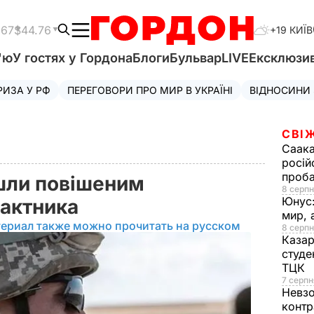
.67
$44.76
+19 КИЇВ
'ю
У гостях у Гордона
Блоги
Бульвар
LIVE
Ексклюзи
РИЗА У РФ
ПЕРЕГОВОРИ ПРО МИР В УКРАЇНІ
ВІДНОСИНИ
СВІ
Саака
росій
проб
шли повішеним
8 серпн
Юнус
рактника
мир, 
териал также можно прочитать на русском
8 серпн
Казар
студе
ТЦК
7 серпн
Невз
контр