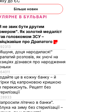
ляху до ЄС
Більше новин
УЛЯРНЕ В БУЛЬВАРІ
Я не звик бути другим
омером". Як золотий медаліст
тав головкомом ЗСУ –
айцікавіше про Драпатого
92313
Мішуня, доця народилася!"
рапатий розповів, як уночі на
и на
Доба на Донбасі: 43
озиціях дізнався про народження
обстріли, п'ять
оньки
ранено,
загиблих
64011
 бійців
українських
одайте це в кожну банку – й
– штаб
військових, семеро
гірки під капроновою кришкою
е перекиснуть. Рецепт без
єднаних
поранених
терилізації
24 серпня, 08.11
ВІЙНА В УКРАЇНІ
28933
НА В УКРАЇНІ
Запросили літечко в банки".
блука на зиму без стерилізації –