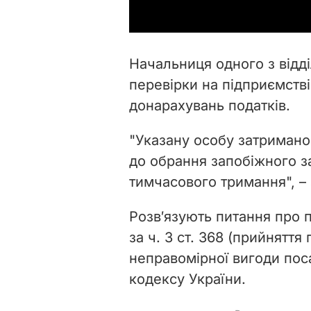
Начальниця одного з відд
перевірки на підприємств
донарахувань податків.
"Указану особу затримано 
до обрання запобіжного з
тимчасового тримання", – 
Розв′язують питання про 
за ч. 3 ст. 368 (прийнятт
неправомірної вигоди по
кодексу України.