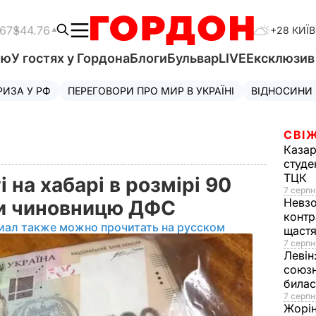
.67
$44.76
+28 КИЇВ
'ю
У гостях у Гордона
Блоги
Бульвар
LIVE
Ексклюзи
РИЗА У РФ
ПЕРЕГОВОРИ ПРО МИР В УКРАЇНІ
ВІДНОСИНИ
СВІЖ
Казар
студе
ТЦК
 на хабарі в розмірі 90
7 серпн
Невз
ли чиновницю ДФС
контр
иал также можно прочитать на русском
щаст
7 серпн
Левін
союзн
билас
7 серпн
Жорі