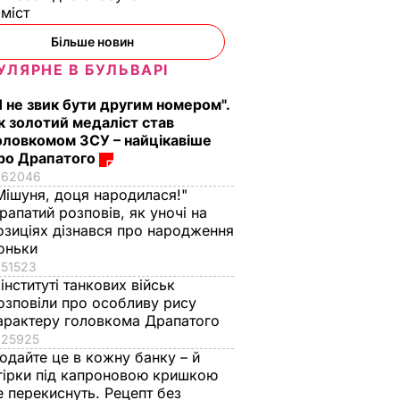
оміст
Більше новин
УЛЯРНЕ В БУЛЬВАРІ
Я не звик бути другим номером".
з
Три важливі кроки – і
Тіну Кароль, яка
к золотий медаліст став
ціла
ваш салат із буряку
"вперше за життя
оловкомом ЗСУ – найцікавіше
ро Драпатого
аче пух,
буде неймовірним
розслабилась і
62046
ва.
повірила почуттям",
7 серпня, 17.29
БУЛЬВАР
Мішуня, доця народилася!"
ецепт
викликали на допит
рапатий розповів, як уночі на
Що сталося
ВАР
озиціях дізнався про народження
7 серпня, 17.26
БУЛЬВАР
оньки
51523
 інституті танкових військ
озповіли про особливу рису
арактеру головкома Драпатого
25925
одайте це в кожну банку – й
гірки під капроновою кришкою
е перекиснуть. Рецепт без