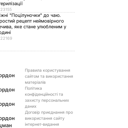
терилізації
23155
іжні "Поцілуночки" до чаю.
ростий рецепт неймовірного
ечива, яке стане улюбленим у
одині
22169
Правила користування
ордон
сайтом та використання
матеріалів
Політика
ордон
конфіденційності та
захисту персональних
ордон
даних
Договір приєднання про
ордон
використання сайту
інтернет-видання
цман