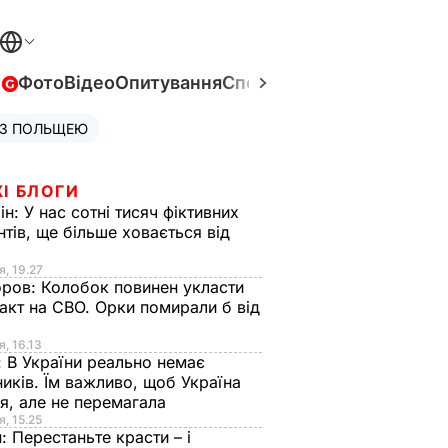
в
Фото
Відео
Опитування
Спецпроєкти
Війна в Укра
 З ПОЛЬЩЕЮ
І БЛОГИ
ін:
У нас сотні тисяч фіктивних
нтів, ще більше ховається від
я, 19.27
оров:
Колобок повинен укласти
акт на СВО. Орки помирали б від
я
я, 16.13
:
В України реально немає
иків. Їм важливо, щоб Україна
я, але не перемагала
я, 15.25
н:
Перестаньте красти – і