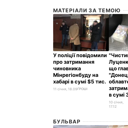
МАТЕРІАЛИ ЗА ТЕМОЮ
У поліції повідомили
"Чисти
про затримання
Луценк
чиновника
що гла
Мінрегіонбуду на
"Донец
хабарі в сумі $5 тис.
облавт
затрим
11 січня, 18.09
ГРОШІ
в сумі 
10 січня,
17.12
БУЛЬВАР