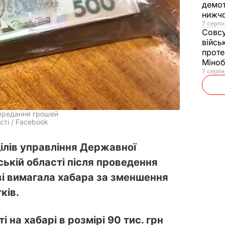
демот
нижч
7 серпн
Совс
війсь
проте
Міно
7 серпн
ередання грошей
ті / Facebook
ілів управління Державної
ькій області після проведення
ві вимагала хабара за зменшення
ків.
і на хабарі в розмірі 90 тис. грн