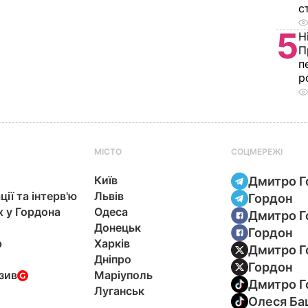
с
5
Н
П
п
р
МІСТО
СОЦМЕРЕЖІ
Київ
Дмитро Г
ції та інтерв'ю
Львів
Гордон
х у Гордона
Одеса
Дмитро Г
Донецьк
Гордон
р
Харків
Дмитро Г
Дніпро
Гордон
зив
Маріуполь
Дмитро Г
Луганськ
Олеся Ба