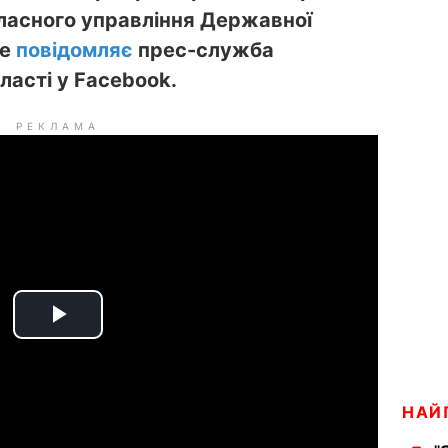
ласного управління Державної
це
повідомляє
прес-служба
ласті у Facebook.
РЕКЛАМА
P
l
НАЙ
a