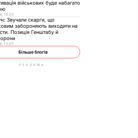
ивація військових буде набагато
ою
я, 14.03
ун:
Звучали скарги, що
ковим забороняють виходити на
сти. Позиція Генштабу й
борони
я, 13.07
Більше блогів
РЕКЛАМА