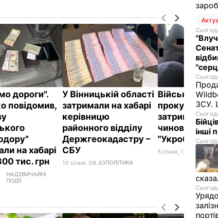
зароб
Акту
Сьогодн
"Влуч
Сенат
відби
"серц
Сьогодн
Прода
мо дороги".
У Вінницькій області
Військова
Wildb
ЗСУ. 
о повідомив,
затримали на хабарі
прокуратура
Сьогодн
ву
керівницю
затримала на
Бійці
ького
районного відділу
чиновника
інші 
одору"
Держгеокадастру –
"Укроборонп
Сьогодн
али на хабарі
СБУ
5 січня, 13.28
НАДЗВИ
300 тис. грн
10 січня, 09.40
ПОЛІТИКА
НАДЗВИЧАЙНІ
сказа
ПОДІЇ
Сьогодн
Урядо
заліз
порті