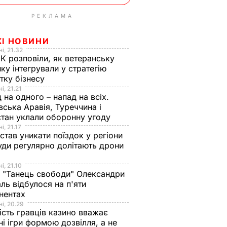
РЕКЛАМА
ЖІ НОВИНИ
і, 21.32
К розповіли, як ветеранську
ику інтегрували у стратегію
тку бізнесу
і, 21.21
 на одного – напад на всіх.
вська Аравія, Туреччина і
тан уклали оборонну угоду
і, 21.17
 став уникати поїздок у регіони
уди регулярно долітають дрони
і, 21.10
 "Танець свободи" Олександри
ль відбулося на п'яти
нентах
і, 20.29
ість гравців казино вважає
ні ігри формою дозвілля, а не