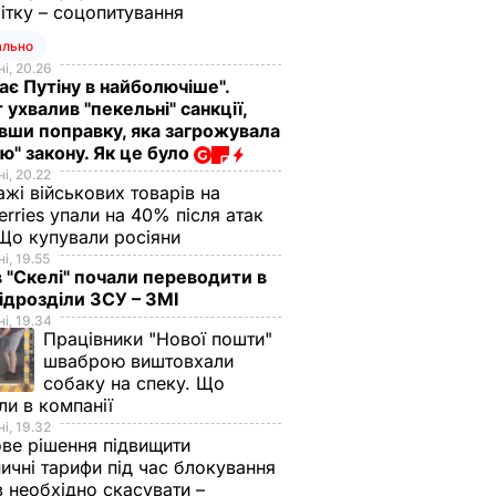
ітку – соцопитування
ально
і, 20.26
ає Путіну в найболючіше".
 ухвалив "пекельні" санкції,
вши поправку, яка загрожувала
ю" закону. Як це було
і, 20.22
жі військових товарів на
У Львівській області
erries упали на 40% після атак
Що купували росіяни
СБУ затримала на
і, 19.55
 хабарі
хабарі голову
в "Скелі" почали переводити в
райдержадміністрації
підрозділи ЗСУ – ЗМІ
рому"
4 січня, 15.17
ПОЛІТИКА
і, 19.34
Працівники "Нової пошти"
ЧАЙНІ ПОДІЇ
шваброю виштовхали
собаку на спеку. Що
ли в компанії
і, 19.32
ве рішення підвищити
ничні тарифи під час блокування
в необхідно скасувати –