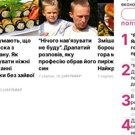
екон
ПОП
1
"
думають, що
"Нічого нав'язувати
Змішайте це 
Я
ска з
не буду". Драпатий
борошном – і 
г
п
ану. Як
розповів, яку
гора м'яких, н
увати ніжні
професію обрав його
пиріжків гото
2
"
анні
син
Найкращий р
Д
и без зайвої
7 серпня, 19.28
БУЛЬВАР
7 серпня, 18.03
БУЛЬ
п
д
0.16
БУЛЬВАР
3
В
р
х
4
Д
о
н