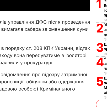
1
"
y
Я
г
V
п
ілів управління ДФС після проведення
2
З
i
і вимагала хабара за зменшення суми
я
д
d
3
Д
e
в порядку ст. 208 КПК України, відтак
п
аходу вона перебуватиме в ізоляторі
4
o
У
заявили у прокуратурі.
с
л
повідомлення про підозру затриманої
5
Д
я пропозиції, обіцянки або одержання
п
М
садовою особою) Кримінального
в