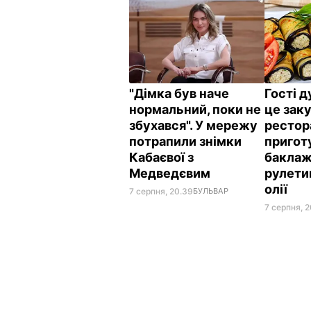
"Дімка був наче
Гості 
нормальний, поки не
це заку
збухався". У мережу
рестор
потрапили знімки
пригот
Кабаєвої з
баклаж
Медведєвим
рулетик
олії
7 серпня, 20.39
БУЛЬВАР
7 серпня, 2