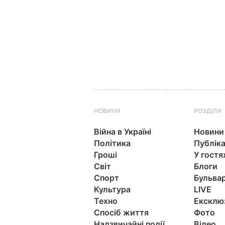
НОВИНИ
РОЗДІЛИ
Війна в Україні
Новини
Політика
Публіка
Гроші
У гостя
Світ
Блоги
Спорт
Бульва
Культура
LIVE
Техно
Ексклю
Спосіб життя
Фото
Надзвичайні події
Відео