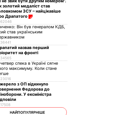
Я не звик бути другим номером".
к золотий медаліст став
оловкомом ЗСУ – найцікавіше
ро Драпатого
62046
інченко:
Він був генералом КДБ,
кий став українським
ержавником
36441
рапатий назвав перший
ріоритет на фронті
34565
 четвер спека в Україні сягне
вого максимуму. Коли стане
егше
23016
жерело з ОП відкинуло
овернення Федорова до
іноборони. У ексміністра
ідповіли
17508
НАЙПОПУЛЯРНІШЕ