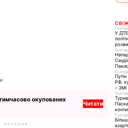
СВІ
Сьогодн
У ДТЕ
політ
розви
Сьогодн
Напад
Сауді
Пакис
Сьогодн
Путін
ар
РФ, к
– ЗМІ
Сьогодн
Турне
 тимчасово окупованих
Читати
Паска
конти
Сьогодн
Більш
РЕКЛАМА
азарт