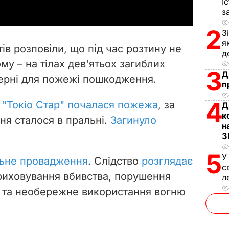
І
y
з
2
З
V
я
в розповіли, що під час розтину не
д
i
у – на тілах дев'ятьох загиблих
3
Д
терні для пожежі пошкодження.
d
п
4
e
і "Токіо Стар" почалася пожежа
, за
Д
к
ня сталося в пральні.
Загинуло
o
н
З
5
У
ьне провадження
. Слідство
розглядає
с
приховування вбивства, порушення
л
 та необережне використання вогню