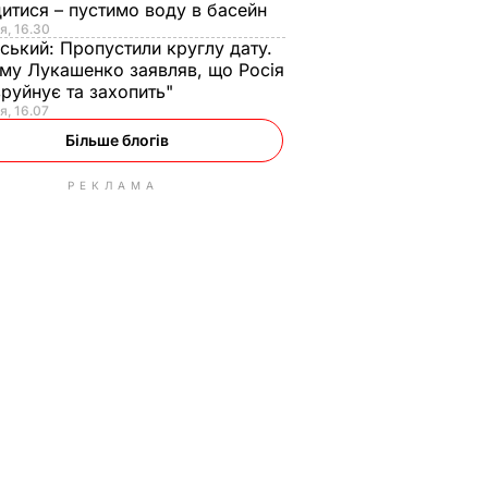
итися – пустимо воду в басейн
я, 16.30
ський:
Пропустили круглу дату.
ому Лукашенко заявляв, що Росія
зруйнує та захопить"
я, 16.07
Більше блогів
РЕКЛАМА