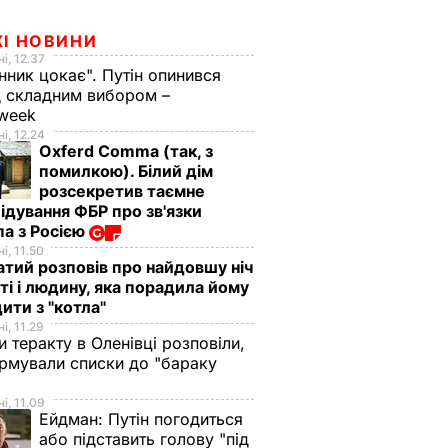
ЖІ НОВИНИ
і, 12.37
нник цокає". Путін опинився
 складним вибором –
week
і, 12.24
Oxferd Comma (так, з
помилкою). Білий дім
розсекретив таємне
ідування ФБР про зв'язки
а з Росією
і, 11.50
тий розповів про найдовшу ніч
ті і людину, яка порадила йому
ити з "котла"
і, 11.29
и теракту в Оленівці розповіли,
рмували списки до "бараку
і, 11.09
Ейдман:
Путін погодиться
або підставить голову "під