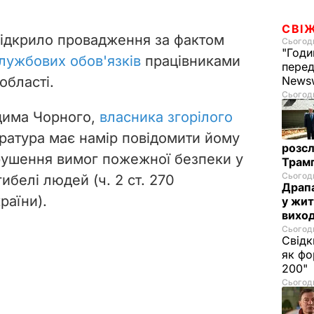
СВІ
ідкрило провадження за фактом
Сьогодн
"Годи
лужбових обов'язків
працівниками
перед
області.
News
Сьогодн
дима Чорного,
власника згорілого
ратура має намір повідомити йому
розсл
рушення вимог пожежної безпеки у
Трамп
Сьогодн
ибелі людей (ч. 2 ст. 270
Драпа
раїни).
у жит
виход
Сьогодн
Свідк
як фо
200"
Сьогодн