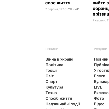
своє життя
вийти 
обранц
7 серпня, 12.16
БУЛЬВАР
прізви
7 серпня, 1
НОВИНИ
РОЗДІЛИ
Війна в Україні
Новини
Політика
Публіка
Гроші
У гостя
Світ
Блоги
Спорт
Бульва
Культура
LIVE
Техно
Ексклю
Спосіб життя
Фото
Надзвичайні події
Відео