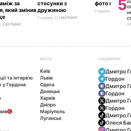
5
Д
заміж за
стосунки з
фото в ліфті 
о
я, який змінив
дружиною
7 серпня, 10.20
БУЛЬ
н
ще
с
7 серпня, 11.19
БУЛЬВАР
1.45
БУЛЬВАР
МІСТО
СОЦМЕРЕЖІ
Київ
Дмитро Г
ції та інтерв'ю
Львів
Гордон
х у Гордона
Одеса
Дмитро Г
Донецьк
Гордон
р
Харків
Дмитро Г
Дніпро
Гордон
зив
Маріуполь
Дмитро Г
Луганськ
Олеся Ба
Дмитро Г