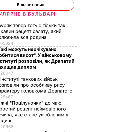
рів,
Більше новин
ю
 і
УЛЯРНЕ В БУЛЬВАРІ
Буряк тепер готую тільки так".
–
ікавий рецепт салату, який
ної
олюбила вся родина
65024
Такі можуть неочікувано
ВИЧАЙНІ
обитися висот". У військовому
нституті розповіли, як Драпатий
ахищав диплом
28047
 інституті танкових військ
озповіли про особливу рису
арактеру головкома Драпатого
25467
іжні "Поцілуночки" до чаю.
ростий рецепт неймовірного
ечива, яке стане улюбленим у
 нова
П'ять хвилин – і
Уся родина
одині
вда
хрусткі гарячі
проситиме добавки
20968
античне
бутерброди з
а аромат стоятиме