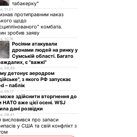
табакерку"
і, 11.01
изнав протиправним наказ
ького щодо
сциплінованого" комбата.
ин зробив заяву
і, 10.16
Росіяни атакували
дронами людей на ринку у
Сумській області. Багато
аждалих, є "важкі"
і, 09.49
иму детонує аеродром
дійське", з якого РФ запускає
d – паблік
і, 09.17
 може здійснити вторгнення до
и НАТО вже цієї осені. WSJ
ила дані розвідки
і, 08.41
 висловився про запаси
ипасів у США та свій конфлікт з
сі
етом