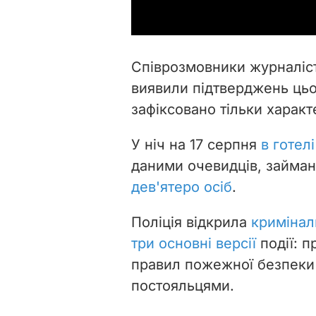
Співрозмовники журналісті
виявили підтверджень цьом
зафіксовано тільки харак
У ніч на 17 серпня
в готел
даними очевидців, займан
дев'ятеро осіб
.
Поліція відкрила
кримінал
три основні версії
події: 
правил пожежної безпеки
постояльцями.