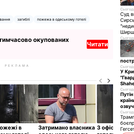
Сьогодн
Суд в
ування
загиблі
пожежа в одеському готелі
Сирс
"неди
Ширш
Сьогодн
 тимчасово окупованих
Читати
постр
РЕКЛАМА
Сьогодн
У Кр
"Гвар
Shahe
Сьогодн
Путін
країн
озвуч
Сьогодн
Трамп
боєпр
пожежі в
Затримано власника
З офісу в Оде
Гегс