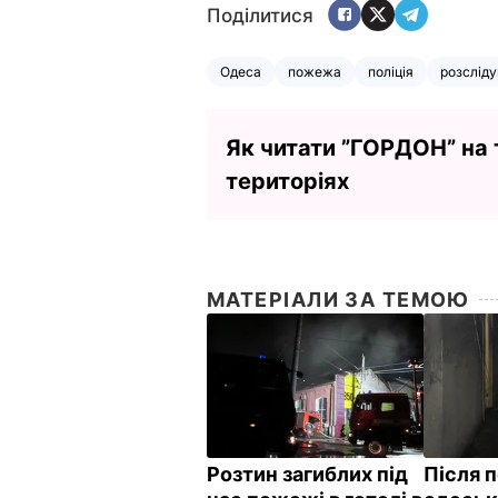
Поділитися
Одеса
пожежа
поліція
розслід
Як читати ”ГОРДОН” на
територіях
МАТЕРІАЛИ ЗА ТЕМОЮ
Розтин загиблих під
Після 