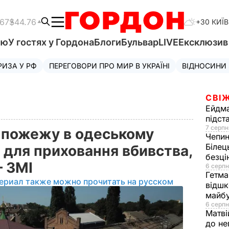
.67
$44.76
+30 КИЇВ
'ю
У гостях у Гордона
Блоги
Бульвар
LIVE
Ексклюзи
РИЗА У РФ
ПЕРЕГОВОРИ ПРО МИР В УКРАЇНІ
ВІДНОСИНИ
СВІЖ
Ейдм
підст
7 серпн
о пожежу в одеському
Чепи
Білец
 для приховання вбивства,
безц
– ЗМІ
6 серпн
Гетма
ериал также можно прочитать на русском
відшк
майбу
6 серпн
Матві
до не