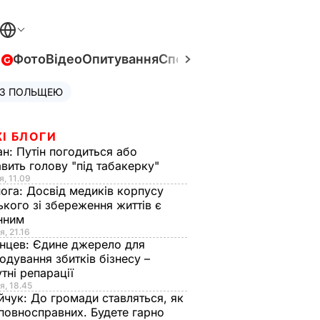
в
Фото
Відео
Опитування
Спецпроєкти
Війна в Укра
 З ПОЛЬЩЕЮ
І БЛОГИ
ан:
Путін погодиться або
авить голову "під табакерку"
я, 11.09
нога:
Досвід медиків корпусу
ького зі збереження життів є
інним
я, 21.16
нцев:
Єдине джерело для
одування збитків бізнесу –
тні репарації
я, 18.45
йчук:
До громади ставляться, як
повносправних. Будете гарно