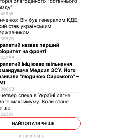
сторія благодійного "останнього
аїзду"
45855
інченко:
Він був генералом КДБ,
кий став українським
ержавником
35826
рапатий назвав перший
ріоритет на фронті
34286
рапатий ініціював звільнення
омандувача Медсил ЗСУ. Його
азивали "людиною Сирського" –
МІ
30003
 четвер спека в Україні сягне
вого максимуму. Коли стане
егше
22591
НАЙПОПУЛЯРНІШЕ
РЕКЛАМА