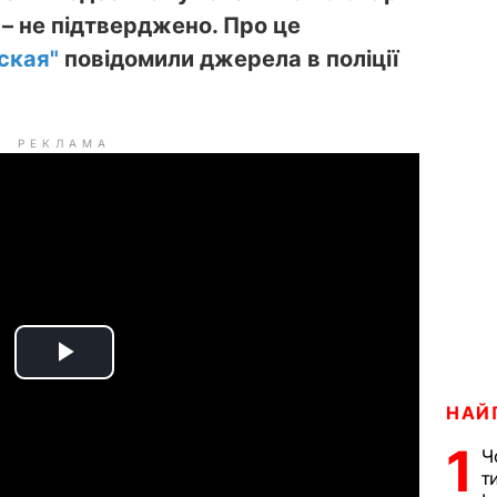
– не підтверджено. Про це
ская"
повідомили джерела в поліції
РЕКЛАМА
P
НАЙ
l
1
Ч
a
т