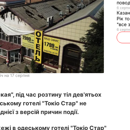
повод
6 серпн
Казан
Рік т
"все 
6 серпн
іч на 17 серпня
ая", під час розтину тіл дев'ятьох
ському готелі "Токіо Стар" не
ієї з версій причин події.
ежі в одеському готелі "Токіо Стар"