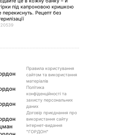
одайте це в кожну банку – й
втрьох
тягучим сиром
на весь дім. Рецепт
гірки під капроновою кришкою
готові. Рецепт
оджахурі –
ВАР
е перекиснуть. Рецепт без
соковитої начинки
грузинської страви
терилізації
20539
7 серпня, 09.43
БУЛЬВАР
7 серпня, 09.27
БУЛЬВАР
Правила користування
ордон
сайтом та використання
матеріалів
Політика
ордон
конфіденційності та
захисту персональних
ордон
даних
Договір приєднання про
ордон
використання сайту
інтернет-видання
цман
"ГОРДОН"
ордон