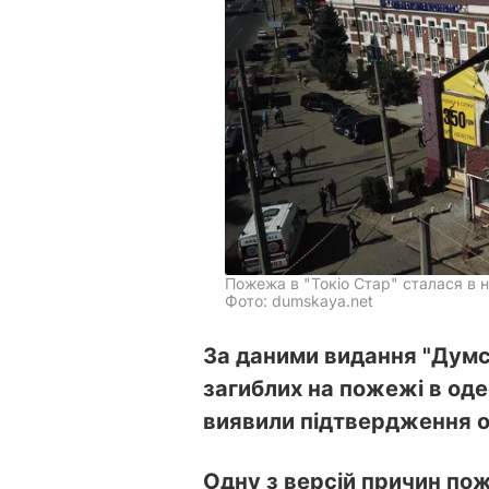
Пожежа в "Токіо Стар" сталася в н
Фото: dumskaya.net
За даними видання "Думск
загиблих на пожежі в оде
виявили підтвердження одн
Одну з версій причин пож