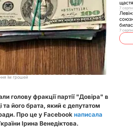
щаст
7 серпн
Левін
союзн
билас
7 серпн
ння їм грошей
али голову фракції партії "Довіра" в
і та його брата, який є депутатом
ради. Про це у Facebook
написала
країни Ірина Венедіктова.