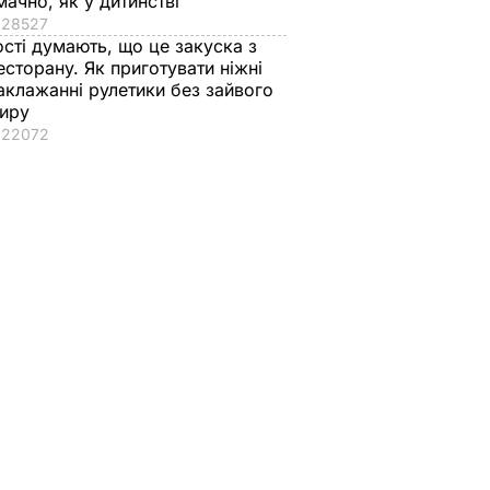
мачно, як у дитинстві
28527
ості думають, що це закуска з
есторану. Як приготувати ніжні
аклажанні рулетики без зайвого
иру
22072
в
які
ар у
ИЧАЙНІ