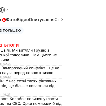
в
Фото
Відео
Опитування
Спецпроєкти
Війна в Укр
 З ПОЛЬЩЕЮ
ЖІ БЛОГИ
швілі:
Ми витягли Грузію з
ської трясовини. Нам цього не
ачили
я, 02.00
:
Заморожений конфлікт – це не
а пауза перед новою кризою
я, 00.56
ін:
У нас сотні тисяч фіктивних
нтів, ще більше ховається від
я, 19.27
оров:
Колобок повинен укласти
акт на СВО. Орки помирали б від