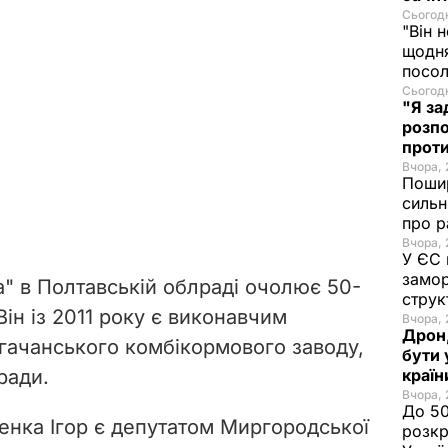
Сьогодн
"Він 
щодня
посол
Сьогодн
"Я за
розпо
проти
Вчора, 
Пошир
сильн
про р
Вчора, 
У ЄС 
замор
а" в Полтавській облраді очолює 50-
струк
Він із 2011 року є виконавчим
Вчора, 
Дрон,
ачанського комбікормового заводу,
бути 
ради.
краї
Вчора, 
До 50
енка Ігор є депутатом Миргородської
розкр