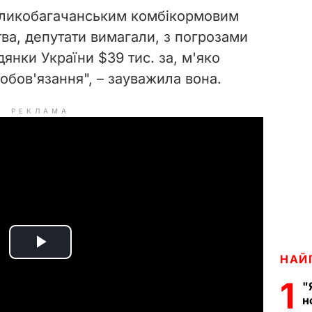
Великобагачанським комбікормовим
ва, депутати вимагали, з погрозами
дянки України $39 тис. за, м'яко
зобов'язання", – зауважила вона.
РЕКЛАМА
P
НАЙ
1
l
"
н