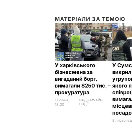
МАТЕРІАЛИ ЗА ТЕМОЮ
У харківського
У Сумс
бізнесмена за
викрил
вигаданий борг,
угрупо
вимагали $250 тис. –
якого 
прокуратура
співро
вимага
17 січня,
НАДЗВИЧАЙНІ
ПОДІЇ
18.20
місцев
посадо
8 листопад