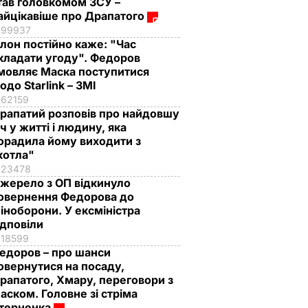
тав головкомом ЗСУ –
айцікавіше про Драпатого
99937
Ілон постійно каже: "Час
кладати угоду". Федоров
мовляє Маска поступитися
одо Starlink – ЗМІ
62159
рапатий розповів про найдовшу
іч у житті і людину, яка
орадила йому виходити з
котла"
23478
жерело з ОП відкинуло
овернення Федорова до
іноборони. У ексміністра
ідповіли
18599
едоров – про шанси
овернутися на посаду,
рапатого, Хмару, переговори з
аском. Головне зі стріма
терненка