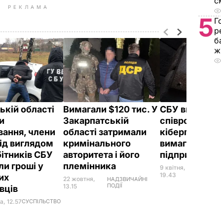
с
РЕКЛАМА
5
Г
р
б
ж
ькій області
Вимагали $120 тис. У
СБУ викрила
и
Закарпатській
співробітникі
вання, члени
області затримали
кіберполіції, 
під виглядом
кримінального
вимагали хаб
бітників СБУ
авторитета і його
підприємця
ли гроші у
племінника
9 квітня,
НАДЗВ
ПОДІЇ
19.43
их
22 жовтня,
НАДЗВИЧАЙНІ
ПОДІЇ
13.15
вців
а, 12.57
СУСПІЛЬСТВО