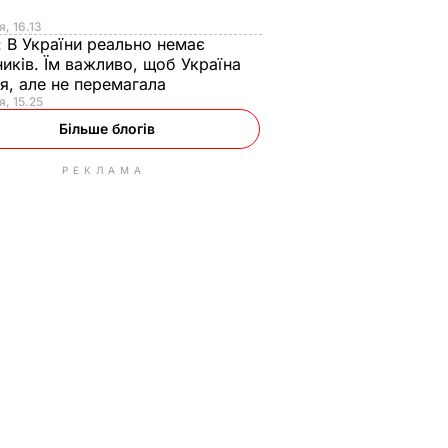
я
я, 16.13
:
В України реально немає
иків. Їм важливо, щоб Україна
я, але не перемагала
я, 15.25
Більше блогів
РЕКЛАМА