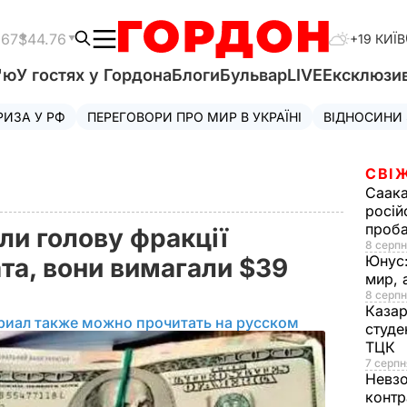
.67
$44.76
+19 КИЇВ
'ю
У гостях у Гордона
Блоги
Бульвар
LIVE
Ексклюзи
РИЗА У РФ
ПЕРЕГОВОРИ ПРО МИР В УКРАЇНІ
ВІДНОСИНИ
СВІ
Саака
росій
проб
ли голову фракції
8 серпн
Юнус
ата, вони вимагали $39
мир, 
а
8 серпн
Казар
риал также можно прочитать на русском
студе
ТЦК
7 серпн
Невз
контр