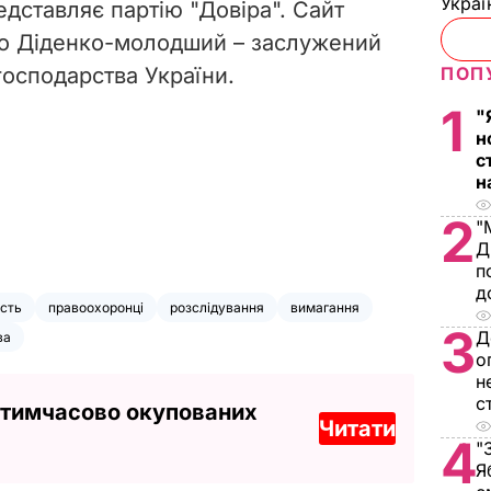
Украї
едставляє партію "Довіра". Сайт
що Діденко-молодший – заслужений
господарства України.
ПОП
1
"
н
с
н
2
"
Д
п
д
сть
правоохоронці
розслідування
вимагання
3
Д
ва
о
н
с
 тимчасово окупованих
Читати
4
"
Я