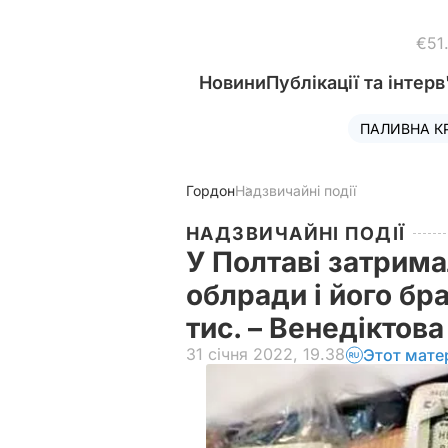
€51
Новини
Публікації та інтерв
ПАЛИВНА К
Гордон
Надзвичайні події
НАДЗВИЧАЙНІ ПОДІЇ
У Полтаві затрима
облради і його бр
тис. – Венедіктов
31 січня 2022, 19.38
Этот мате