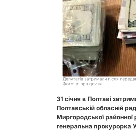
Депутатів затримали після переда
Фото: pl.npu.gov.ua
31 січня в Полтаві затрим
Полтавській обласній рад
Миргородської районної 
генеральна прокурорка У