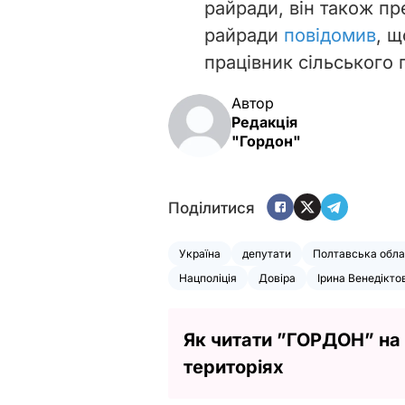
райради, він також пр
райради
повідомив
, 
працівник сільського 
Автор
Редакція
"Гордон"
Поділитися
Україна
депутати
Полтавська обла
Нацполіція
Довіра
Ірина Венедікто
Як читати ”ГОРДОН” на
територіях