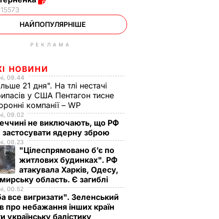
15573
НАЙПОПУЛЯРНІШЕ
РЕКЛАМА
ЖІ НОВИНИ
і, 09.44
ільше 21 дня". На тлі нестачі
ипасів у США Пентагон тисне
оронні компанії – WP
і, 09.02
еччині не виключають, що РФ
 застосувати ядерну зброю
і, 08.23
"Цілеспрямовано бʼє по
житлових будинках". РФ
атакувала Харків, Одесу,
ирську область. Є загиблі
і, 00.52
а все вигризати". Зеленський
в про небажання інших країн
и українську балістику