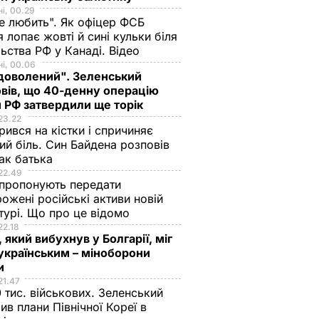
і, 00.29
не любить". Як офіцер ФСБ
 лопає жовті й сині кульки біля
ьства РФ у Канаді. Відео
і, 00.06
доволений". Зеленський
вів, що 40-денну операцію
 РФ затвердили ще торік
23.22
ився на кістки і спричиняє
ий біль. Син Байдена розповів
ак батька
22.49
пропонують передати
ожені російські активи новій
турі. Що про це відомо
22.18
 який вибухнув у Болгарії, міг
українським – міноборони
ни
21.47
 тис. військових. Зеленський
ив плани Північної Кореї в