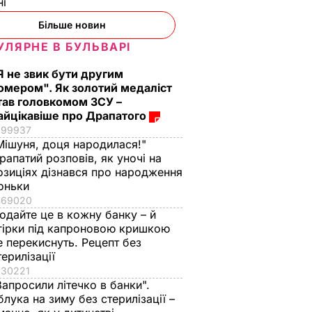
ні
Більше новин
УЛЯРНЕ В БУЛЬВАРІ
Я не звик бути другим
омером". Як золотий медаліст
тав головкомом ЗСУ –
айцікавіше про Драпатого
99937
Мішуня, доця народилася!"
рапатий розповів, як уночі на
озиціях дізнався про народження
оньки
69020
одайте це в кожну банку – й
гірки під капроновою кришкою
е перекиснуть. Рецепт без
терилізації
30221
Запросили літечко в банки".
блука на зиму без стерилізації –