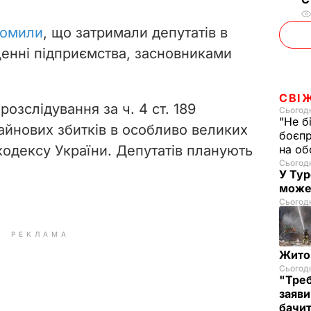
домили
, що затримали депутатів в
енні підприємства, засновниками
СВІ
озслідування за ч. 4 ст. 189
Сьогодн
"Не б
айнових збитків в особливо великих
боєпр
кодексу України. Депутатів планують
на об
Сьогодн
У Тур
може
Сьогодн
РЕКЛАМА
Житом
Сьогодн
"Треб
заяви
бачит