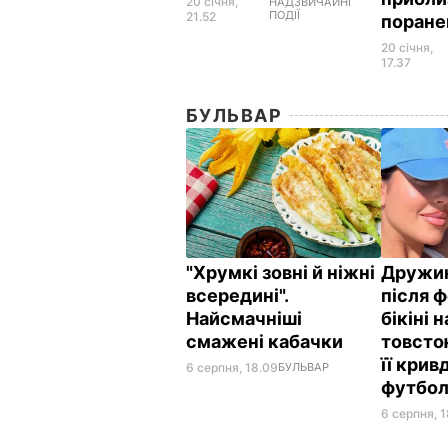
20 січня,
НАДЗВИЧАЙНІ
ПОДІЇ
21.52
поран
20 січня,
17.37
БУЛЬВАР
"Хрумкі зовні й ніжні
Дружин
всередині".
після ф
Найсмачніші
бікіні 
смажені кабачки
товсто
її кри
6 серпня, 18.09
БУЛЬВАР
футбол
6 серпня, 1