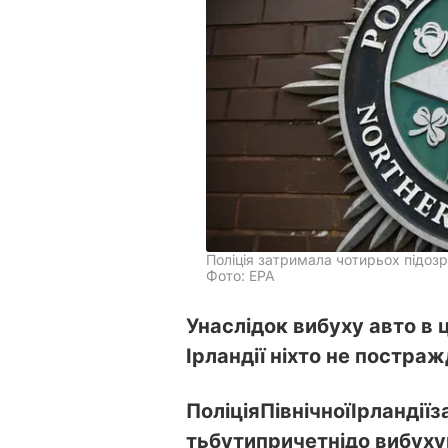
Поліція затримала чотирьох підоз
Фото: EPA
Унаслідок вибуху авто в ц
Ірландії ніхто не постраж
Поліція
Північної
Ірландії
з
ть
бути
причетні
до вибуху