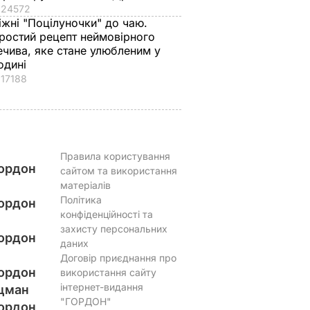
24572
іжні "Поцілуночки" до чаю.
ростий рецепт неймовірного
ечива, яке стане улюбленим у
одині
17188
Правила користування
ордон
сайтом та використання
матеріалів
Політика
ордон
конфіденційності та
захисту персональних
ордон
даних
Договір приєднання про
ордон
використання сайту
інтернет-видання
цман
"ГОРДОН"
ордон