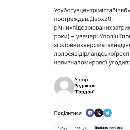
У
суботу
в
центрі
міста
біля
бу
постраждав
.
Двох
20
-
річних
підозрюваних
затри
роки
)
–
увечері
.
У
поліції
по
з
головних
версій
атаки
є
дія
лолося
від
Ірландської
респ
не
визнало
мирової угоди
в
Автор
Редакція
"Гордон"
Поділитися
вибух
поліція
Північна Ірландія