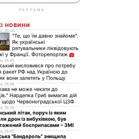
РЕКЛАМА
ЖІ НОВИНИ
і, 20.00
"Те, що їм давно знайоме".
Як українські
рятувальники ліквідовують
і у Франції. Фоторепортаж
і, 19.45
ський висловився про потребу
я ракет РФ над Україною до
 як вони залетять у Польщу
і, 19.36
ава не може чекати до
ів." Нардепка Гриб вимагає дій
у щодо Червоноградської ЦЗФ
і, 19.29
ртв
нський літак, поруч із яким
ли дрон із вибухівкою, був
 в
нтажений боєприпасами – ЗМІ
ла до
і, 19.07
ська "Бандероль" знищила