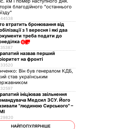
ис. км і помер наступного дня.
сторія благодійного "останнього
аїзду"
44538
то втратить бронювання від
обілізації з 1 вересня і які два
окументи треба подати до
онеділка
35387
рапатий назвав перший
ріоритет на фронті
33520
інченко:
Він був генералом КДБ,
кий став українським
ержавником
32597
рапатий ініціював звільнення
омандувача Медсил ЗСУ. Його
азивали "людиною Сирського" –
МІ
29820
НАЙПОПУЛЯРНІШЕ