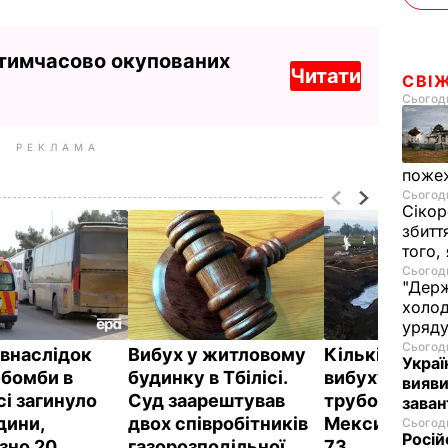
 тимчасово окупованих
Читати
СВІ
Сьогодн
РЕКЛАМА
пожеж
Сьогодн
Сікор
збитт
того,
Сьогодн
"Держ
холод
уряд
Сьогодн
 внаслідок
Вибух у житловому
Кількість же
Украї
 бомби в
будинку в Тбілісі.
вибуху на
вияви
сі загинуло
Суд заарештував
трубопроводі
зава
дини,
двох співробітників
Мексиці зрос
Сьогодн
Росій
зно 20
газорозподільної
73