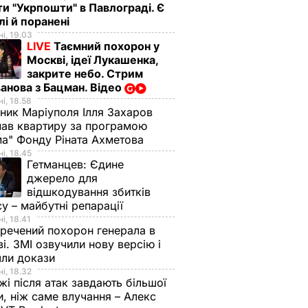
ти "Укрпошти" в Павлограді. Є
лі й поранені
і, 19.03
LIVE
Таємний похорон у
Москві, ідеї Лукашенка,
закрите небо. Стрим
анова з Бацман. Відео
і, 18.58
ник Маріуполя Ілля Захаров
ав квартиру за програмою
а" Фонду Ріната Ахметова
і, 18.45
Гетманцев:
Єдине
джерело для
II
Куди поділася екс-
Галета з томатами
відшкодування збитків
зірка "ВІА Гри"
готується легко, а
су – майбутні репарації
 45-
Мейхер та як вона
виходить – як з
і, 18.41
речений похорон генерала в
ни
виглядає зараз?
ресторану. Рецепт
і. ЗМІ озвучили нову версію і
 не
сподобається всій
6 серпня, 15.56
БУЛЬВАР
шли докази
істку
родині
і, 18.32
і після атак завдають більшої
ВАР
6 серпня, 15.39
БУЛЬВАР
, ніж саме влучання – Алекс