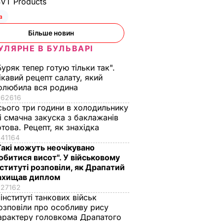
SVT Products
а
Більше новин
УЛЯРНЕ В БУЛЬВАРІ
Буряк тепер готую тільки так".
ікавий рецепт салату, який
олюбила вся родина
62616
сього три години в холодильнику
 і смачна закуска з баклажанів
отова. Рецепт, як знахідка
41164
Такі можуть неочікувано
обитися висот". У військовому
нституті розповіли, як Драпатий
ахищав диплом
27162
 інституті танкових військ
озповіли про особливу рису
арактеру головкома Драпатого