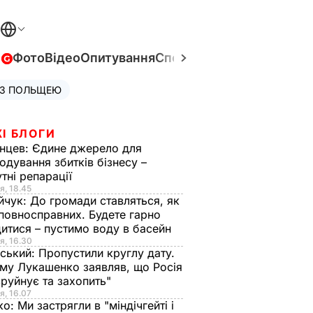
в
Фото
Відео
Опитування
Спецпроєкти
Війна в Укра
 З ПОЛЬЩЕЮ
І БЛОГИ
нцев:
Єдине джерело для
одування збитків бізнесу –
тні репарації
я, 18.45
йчук:
До громади ставляться, як
повносправних. Будете гарно
итися – пустимо воду в басейн
я, 16.30
ський:
Пропустили круглу дату.
ому Лукашенко заявляв, що Росія
зруйнує та захопить"
я, 16.07
ко:
Ми застрягли в "міндічгейті і