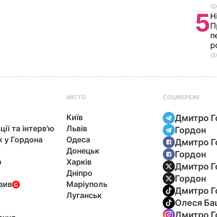
5
Н
П
п
р
МІСТО
СОЦМЕРЕЖІ
Київ
Дмитро Г
ції та інтерв'ю
Львів
Гордон
х у Гордона
Одеса
Дмитро Г
Донецьк
Гордон
р
Харків
Дмитро Г
Дніпро
Гордон
зив
Маріуполь
Дмитро Г
Луганськ
Олеся Ба
Дмитро Г