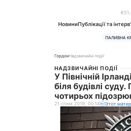
€51
Новини
Публікації та інтерв
ПАЛИВНА К
Гордон
Надзвичайні події
НАДЗВИЧАЙНІ ПОДІЇ
У Північній Ірланд
біля будівлі суду.
чотирьох підозр
21 січня 2019, 00.14
Этот мате