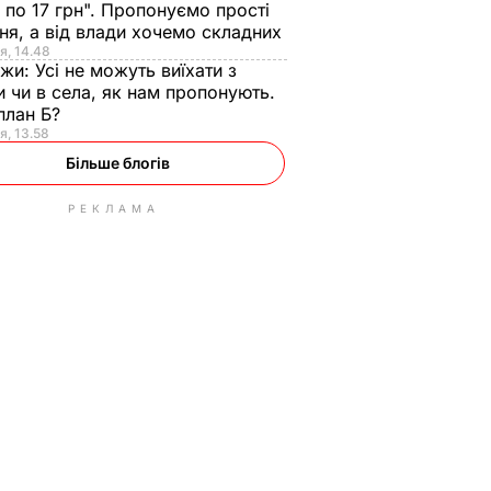
 по 17 грн". Пропонуємо прості
ня, а від влади хочемо складних
я, 14.48
нжи:
Усі не можуть виїхати з
и чи в села, як нам пропонують.
план Б?
я, 13.58
Більше блогів
РЕКЛАМА