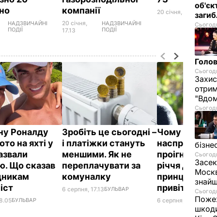
об'єк
ено
компанії
20 січня, 11.27
СВІТ
загиб
20 січня,
НАДЗВИЧАЙНІ
НАДЗВИЧАЙНІ
Сьогодн
ПОДІЇ
ПОДІЇ
17.13
Голов
Сьогодн
Захис
отрим
"Вдом
Сьогодн
у Роналду
Зробіть це сьогодні –
Чому Чарльз I
ото на яхті у
і платіжки стануть
насправді
бізне
назвали
меншими. Як не
проігнорував
Сьогодн
Засек
ю. Що сказав
переплачувати за
річчя дружи
Москв
вдникам
комуналку
принца Гаррі і
знай
іст
привітав нев
6 серпня, 17.13
БУЛЬВАР
Сьогодн
Пожеж
8.05
БУЛЬВАР
6 серпня, 16.36
БУЛЬ
шкоди