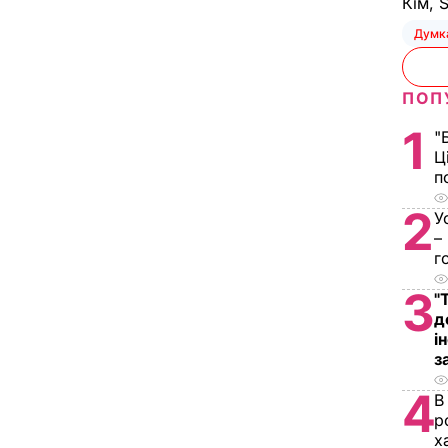
Кім, 
Думк
ПОП
1
"
Ц
п
2
У
–
г
3
"
д
і
з
4
В
р
х