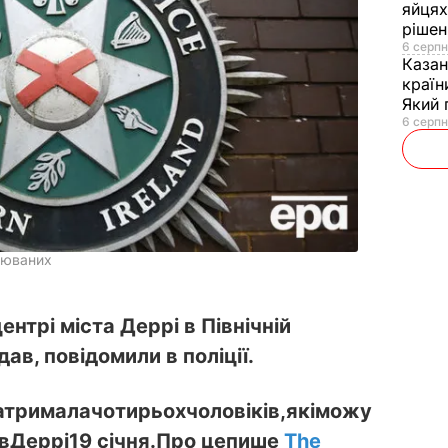
яйцях
рішен
6 серпн
Каза
країн
Який 
6 серпн
рюваних
ентрі міста Деррі в Північній
дав, повідомили в поліції.
атримала
чотирьох
чоловіків
,
які
можу
в
Деррі
19 січня.
Про це
пише
The