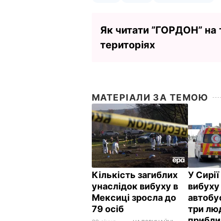
Як читати ”ГОРДОН” на
територіях
МАТЕРІАЛИ ЗА ТЕМОЮ
Кількість загиблих
У Сирії
унаслідок вибуху в
вибуху
Мексиці зросла до
автобу
79 осіб
три лю
прибли