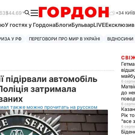
.63
$44.69
+34 КИЇВ
'ю
У гостях у Гордона
Блоги
Бульвар
LIVE
Ексклюзи
РИЗА У РФ
ПЕРЕГОВОРИ ПРО МИР В УКРАЇНІ
ВІДНОСИНИ
СВІЖ
Гетма
відшк
майбу
ії підірвали автомобіль
6 серпн
Матві
 Поліція затримала
до не
юваних
повод
6 серпн
риал также можно прочитать на русском
Казан
Рік т
"все 
6 серпн
Біден